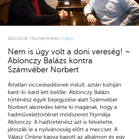
2023.01.18. | Stumpf András |
Interjú
Nem is úgy volt a doni vereség! –
Ablonczy Balázs kontra
Számvéber Norbert
Ártatlan vicceskedésnek indult, aztán kishíján
kard-ki-kard lett belőle: Ablonczy Balázs
történész egyik bejegyzése alatt Számvéber
Norbert alezredes kérte ki magának, hogy a
hadművelettörténet módszereit fitymálja
Ablonczy. A hadtörténész azt is felvetette,
játsszák le a nyilvánosság előtt a meccset. A
Válasz Online kapva kapott az alkalmon és egy