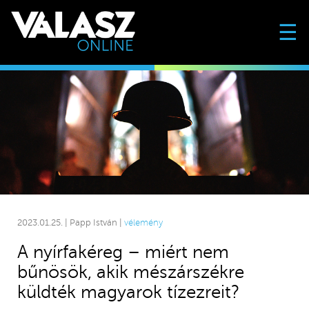
☰
2023.01.25. | Papp István |
vélemény
A nyírfakéreg – miért nem
bűnösök, akik mészárszékre
küldték magyarok tízezreit?