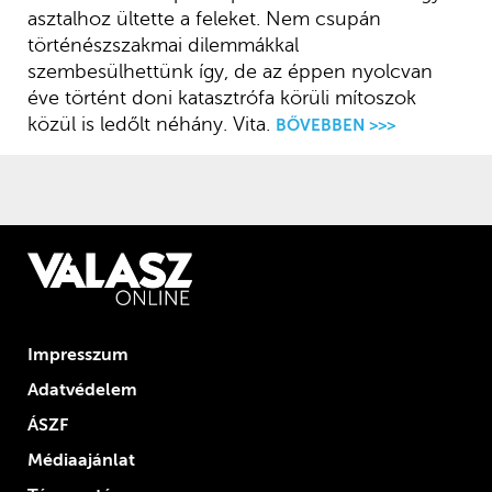
asztalhoz ültette a feleket. Nem csupán
történészszakmai dilemmákkal
szembesülhettünk így, de az éppen nyolcvan
éve történt doni katasztrófa körüli mítoszok
közül is ledőlt néhány. Vita.
BŐVEBBEN >>>
Impresszum
Adatvédelem
ÁSZF
Médiaajánlat