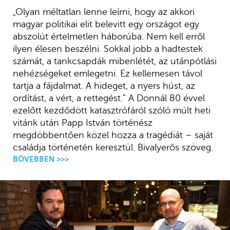
„Olyan méltatlan lenne leírni, hogy az akkori
magyar politikai elit belevitt egy országot egy
abszolút értelmetlen háborúba. Nem kell erről
ilyen élesen beszélni. Sokkal jobb a hadtestek
számát, a tankcsapdák mibenlétét, az utánpótlási
nehézségeket emlegetni. Ez kellemesen távol
tartja a fájdalmat. A hideget, a nyers húst, az
ordítást, a vért, a rettegést.” A Donnál 80 évvel
ezelőtt kezdődött katasztrófáról szóló múlt heti
vitánk után Papp István történész
megdöbbentően közel hozza a tragédiát – saját
családja történetén keresztül. Bivalyerős szöveg.
BŐVEBBEN >>>