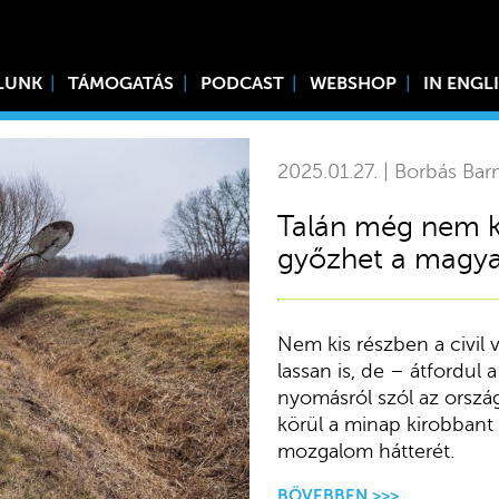
LUNK
TÁMOGATÁS
PODCAST
WEBSHOP
IN ENGL
2025.01.27. | Borbás Bar
Talán még nem k
győzhet a magy
Nem kis részben a civil 
lassan is, de – átfordul
nyomásról szól az orszá
körül a minap kirobbant 
mozgalom hátterét.
BŐVEBBEN >>>