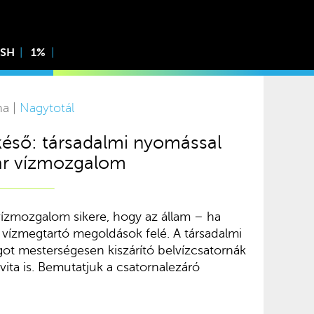
ISH
1%
na |
Nagytotál
éső: társadalmi nyomással
ar vízmozgalom
vízmozgalom sikere, hogy az állam – ha
 a vízmegtartó megoldások felé. A társadalmi
got mesterségesen kiszárító belvízcsatornák
vita is. Bemutatjuk a csatornalezáró