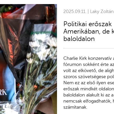
2025.09.11. | Laky Zoltán
Politikai erősza
Amerikában, de k
baloldalon
Charlie Kirk konzervatív
fórumon sokként érte az
volt az elkövető, de al
szoros szövetségese polit
Nem ez az első ilyen ese
erőszak mindkét oldalon
baloldalon alakult ki az 
nemcsak elfogadhatók, 
számítanak.