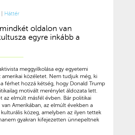
 |
Háttér
k mindkét oldalon van
ultusza egyre inkább a
 aktivista meggyilkolása egy egyetemi
 amerikai közéletet. Nem tudjuk még, ki
igha férhet hozzá kétség, hogy Donald Trump
ikailag motivált merénylet áldozata lett.
t az elmúlt másfél évben. Bár politikai
 van Amerikában, az elmúlt években a
a kulturális közeg, amelyben az ilyen tettek
hanem gyakran kifejezetten ünnepeltnek