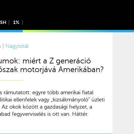
ISH
1%
n |
Nagytotál
umok: miért a Z generáció
 erőszak motorjává Amerikában?
s rámutatott: egyre több amerikai fiatal
litikai ellenfelek vagy „kizsákmányoló” üzleti
. Az okok között a gazdasági helyzet, a
ad fegyverviselés is ott van. Háttér.