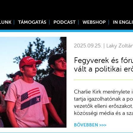
LUNK
TÁMOGATÁS
PODCAST
WEBSHOP
IN ENGL
2025.09.25. | Laky Zoltá
Fegyverek és fór
vált a politikai
Charlie Kirk merénylete i
tartja igazolhatónak a po
vezetők elleni erőszakot
közösségi média és a szab
BŐVEBBEN >>>