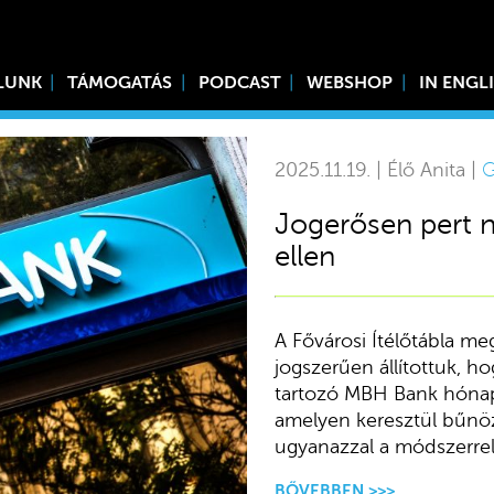
LUNK
TÁMOGATÁS
PODCAST
WEBSHOP
IN ENGL
2025.11.19. | Élő Anita |
G
Jogerősen pert 
ellen
A Fővárosi Ítélőtábla m
jogszerűen állítottuk, h
tartozó MBH Bank hónapo
amelyen keresztül bűnöz
ugyanazzal a módszerrel
BŐVEBBEN >>>