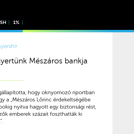
ISH
1%
yorshír
nyertünk Mészáros bankja
egállapította, hogy oknyomozó riportban
ogy a „Mészáros Lőrinc érdekeltségébe
kig nyitva hagyott egy biztonsági rést,
ők emberek százait foszthatták ki
”.