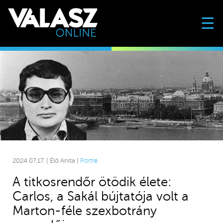
☰
2024.07.17. | Élő Anita |
Portré
A titkosrendőr ötödik élete:
Carlos, a Sakál bújtatója volt a
Marton-féle szexbotrány