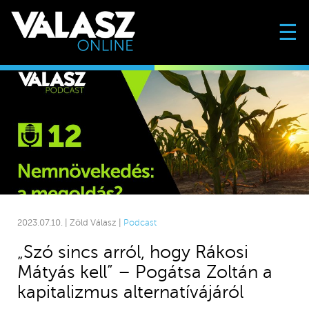
☰
2023.07.10. | Zöld Válasz |
Podcast
„Szó sincs arról, hogy Rákosi
Mátyás kell” – Pogátsa Zoltán a
kapitalizmus alternatívájáról