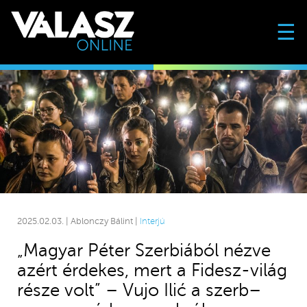
☰
2025.02.03. | Ablonczy Bálint |
Interjú
„Magyar Péter Szerbiából nézve
azért érdekes, mert a Fidesz-világ
része volt” – Vujo Ilić a szerb–