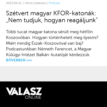
2023.06.01. | Vörös Szabolcs |
Podcast
Szétvert magyar KFOR-katonák:
„Nem tudjuk, hogyan reagáljunk”
Több tucat magyar katona sérült meg hétfőn
Koszovóban. Hogyan történhetett meg ilyesmi?
Miért mindig Észak-Koszovóval van baj?
Podcastunkban Németh Ferencet, a Magyar
Külügyi Intézet Balkán-kutatóját kérdezzük.
BŐVEBBEN >>>