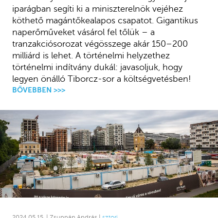
iparágban segíti ki a miniszterelnök vejéhez
köthető magántőkealapos csapatot. Gigantikus
naperőműveket vásárol fel tőlük – a
tranzakciósorozat végösszege akár 150–200
milliárd is lehet. A történelmi helyzethez
történelmi indítvány dukál: javasoljuk, hogy
legyen önálló Tiborcz-sor a költségvetésben!
BŐVEBBEN >>>
2024.05.15. | Zsuppán András |
sztori