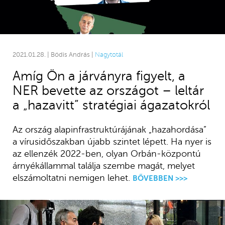
2021.01.28. | Bódis András |
Nagytotál
Amíg Ön a járványra figyelt, a
NER bevette az országot – leltár
a „hazavitt” stratégiai ágazatokról
Az ország alapinfrastruktúrájának „hazahordása”
a vírusidőszakban újabb szintet lépett. Ha nyer is
az ellenzék 2022-ben, olyan Orbán-központú
árnyékállammal találja szembe magát, melyet
elszámoltatni nemigen lehet.
BŐVEBBEN >>>