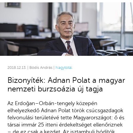
2018.12.13. | Bódis András |
Nagytotál
Bizonyíték: Adnan Polat a magyar
nemzeti burzsoázia új tagja
Az Erdoğan–Orbán-tengely közepén
elhelyezkedő Adnan Polat török csúcsgazdagok
felvonulási területévé tette Magyarországot: ő és
társai immár 25 itteni érdekeltséget ellenőriznek
– de ez csak a kezdet. Az isztambuli hódítók