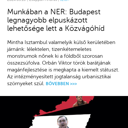
Munkában a NER: Budapest
legnagyobb elpuskázott
lehetősége lett a Közvágóhíd
Mintha Isztambul valamelyik külső kerületében
járnánk: lélektelen, tizenkétemeletes
monstrumok nőnek ki a földből szorosan
összezsúfolva. Orbán Viktor török barátjának
magánfejlesztése is megkapta a kiemelt státuszt.
Az intézményesített jogtalanság urbanisztikai
szörnyeket szül.
BŐVEBBEN >>>