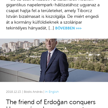
gigantikus napelempark-hálózatához ugyanaz a
csapat hajtja fel a területeket, amely Tiborcz
István bizalmasait is kiszolgálja. De miért engedi
át a kormány külföldieknek a szoláripar
tekintélyes hányadát, […]
BŐVEBBEN >>>
2018.12.13. | Bódis András |
In English
The friend of Erdoğan conquers