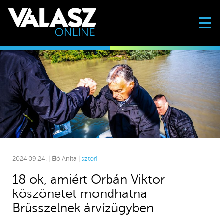
☰
2024.09.24. | Élő Anita |
sztori
18 ok, amiért Orbán Viktor
köszönetet mondhatna
Brüsszelnek árvízügyben