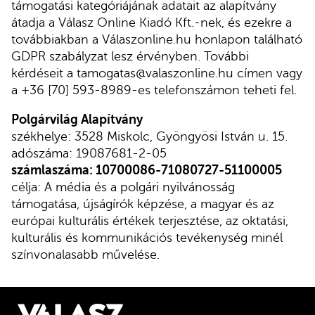
támogatási kategóriájának adatait az alapítvány
átadja a Válasz Online Kiadó Kft.-nek, és ezekre a
továbbiakban a Válaszonline.hu honlapon található
GDPR szabályzat lesz érvényben. További
kérdéseit a
tamogatas@valaszonline.hu
címen vagy
a +36 [70] 593-8989-es telefonszámon teheti fel.
Polgárvilág Alapítvány
székhelye: 3528 Miskolc, Gyöngyösi István u. 15.
adószáma: 19087681-2-05
számlaszáma: 10700086-71080727-51100005
célja: A média és a polgári nyilvánosság
támogatása, újságírók képzése, a magyar és az
európai kulturális értékek terjesztése, az oktatási,
kulturális és kommunikációs tevékenység minél
színvonalasabb művelése.