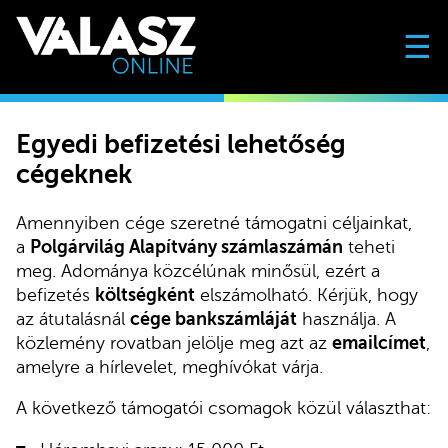
☰
Egyedi befizetési lehetőség
cégeknek
Amennyiben cége szeretné támogatni céljainkat,
a
Polgárvilág Alapítvány számlaszámán
teheti
meg. Adománya közcélúnak minősül, ezért a
befizetés
költségként
elszámolható. Kérjük, hogy
az átutalásnál
cége bankszámláját
használja. A
közlemény rovatban jelölje meg azt az
emailcímet
,
amelyre a hírlevelet, meghívókat várja.
A következő támogatói csomagok közül választhat: