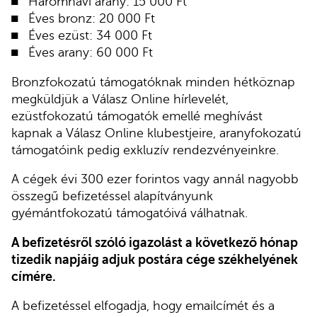
Háromhavi arany: 15 000 Ft
Éves bronz: 20 000 Ft
Éves ezüst: 34 000 Ft
Éves arany: 60 000 Ft
Bronzfokozatú támogatóknak minden hétköznap
megküldjük a Válasz Online hírlevelét,
ezüstfokozatú támogatók emellé meghívást
kapnak a Válasz Online klubestjeire, aranyfokozatú
támogatóink pedig exkluzív rendezvényeinkre.
A cégek évi 300 ezer forintos vagy annál nagyobb
összegű befizetéssel alapítványunk
gyémántfokozatú támogatóivá válhatnak.
A befizetésről szóló igazolást a következő hónap
tizedik napjáig adjuk postára cége székhelyének
címére.
A befizetéssel elfogadja, hogy emailcímét és a