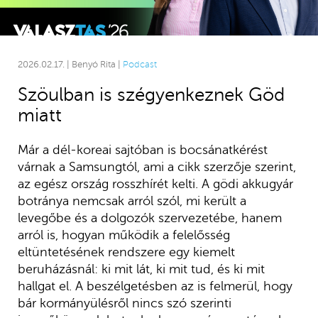
2026.02.17. | Benyó Rita |
Podcast
Szöulban is szégyenkeznek Göd
miatt
Már a dél-koreai sajtóban is bocsánatkérést
várnak a Samsungtól, ami a cikk szerzője szerint,
az egész ország rosszhírét kelti. A gödi akkugyár
botránya nemcsak arról szól, mi került a
levegőbe és a dolgozók szervezetébe, hanem
arról is, hogyan működik a felelősség
eltüntetésének rendszere egy kiemelt
beruházásnál: ki mit lát, ki mit tud, és ki mit
hallgat el. A beszélgetésben az is felmerül, hogy
bár kormányülésről nincs szó szerinti