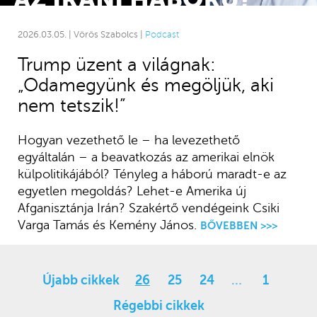
2026.03.05. | Vörös Szabolcs |
Podcast
Trump üzent a világnak:
„Odamegyünk és megöljük, aki
nem tetszik!”
Hogyan vezethető le – ha levezethető
egyáltalán – a beavatkozás az amerikai elnök
külpolitikájából? Tényleg a háború maradt-e az
egyetlen megoldás? Lehet-e Amerika új
Afganisztánja Irán? Szakértő vendégeink Csiki
Varga Tamás és Kemény János.
BŐVEBBEN >>>
Újabb cikkek
26
25
24
…
1
Régebbi cikkek