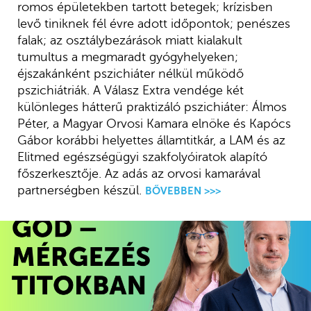
romos épületekben tartott betegek; krízisben
levő tiniknek fél évre adott időpontok; penészes
falak; az osztálybezárások miatt kialakult
tumultus a megmaradt gyógyhelyeken;
éjszakánként pszichiáter nélkül működő
pszichiátriák. A Válasz Extra vendége két
különleges hátterű praktizáló pszichiáter: Álmos
Péter, a Magyar Orvosi Kamara elnöke és Kapócs
Gábor korábbi helyettes államtitkár, a LAM és az
Elitmed egészségügyi szakfolyóiratok alapító
főszerkesztője. Az adás az orvosi kamarával
partnerségben készül.
BŐVEBBEN >>>