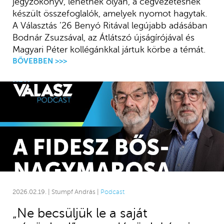
jegyzőkönyv, lehetnek olyan, a cégvezetésnek
készült összefoglalók, amelyek nyomot hagytak.
A Választás ’26 Benyó Ritával legújabb adásában
Bodnár Zsuzsával, az Átlátszó újságírójával és
Magyari Péter kollégánkkal jártuk körbe a témát.
BŐVEBBEN >>>
2026.02.19. | Stumpf András |
Podcast
„Ne becsüljük le a saját