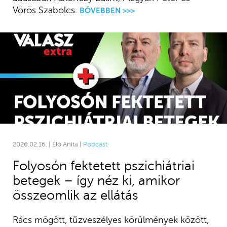
Vörös Szabolcs.
BŐVEBBEN >>>
2026.02.16. | Élő Anita |
Podcast
Folyosón fektetett pszichiátriai
betegek – így néz ki, amikor
összeomlik az ellátás
Rács mögött, tűzveszélyes körülmények között,