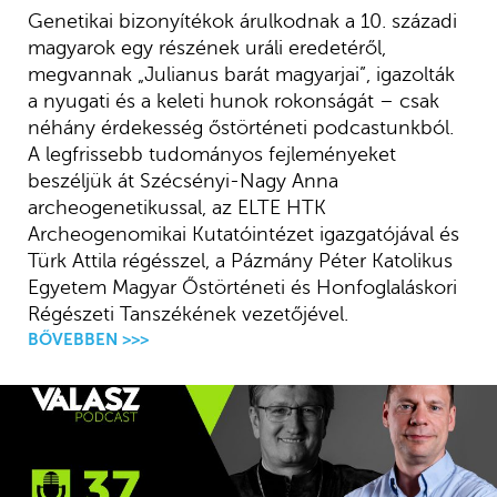
Genetikai bizonyítékok árulkodnak a 10. századi
magyarok egy részének uráli eredetéről,
megvannak „Julianus barát magyarjai”, igazolták
a nyugati és a keleti hunok rokonságát – csak
néhány érdekesség őstörténeti podcastunkból.
A legfrissebb tudományos fejleményeket
beszéljük át Szécsényi-Nagy Anna
archeogenetikussal, az ELTE HTK
Archeogenomikai Kutatóintézet igazgatójával és
Türk Attila régésszel, a Pázmány Péter Katolikus
Egyetem Magyar Őstörténeti és Honfoglaláskori
Régészeti Tanszékének vezetőjével.
BŐVEBBEN >>>