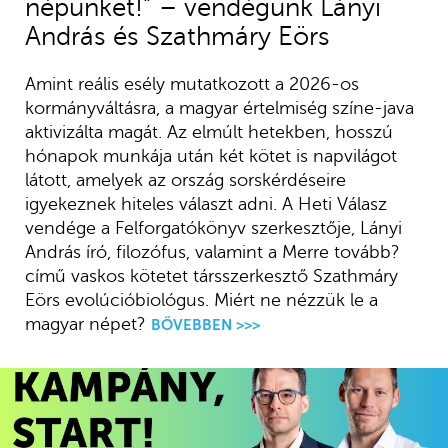
népünket!” – vendégünk Lányi
András és Szathmáry Eörs
Amint reális esély mutatkozott a 2026-os
kormányváltásra, a magyar értelmiség színe-java
aktivizálta magát. Az elmúlt hetekben, hosszú
hónapok munkája után két kötet is napvilágot
látott, amelyek az ország sorskérdéseire
igyekeznek hiteles választ adni. A Heti Válasz
vendége a Felforgatókönyv szerkesztője, Lányi
András író, filozófus, valamint a Merre tovább?
című vaskos kötetet társszerkesztő Szathmáry
Eörs evolúcióbiológus. Miért ne nézzük le a
magyar népet?
BŐVEBBEN >>>