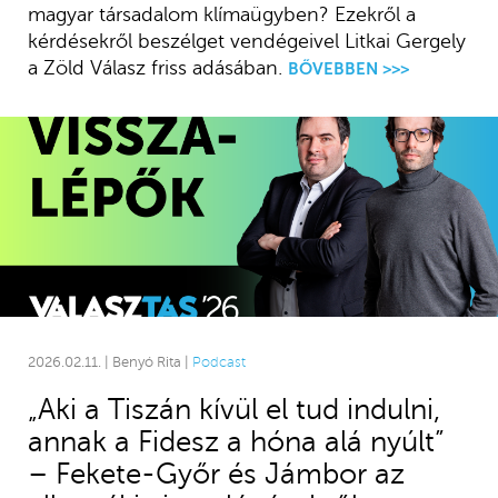
magyar társadalom klímaügyben? Ezekről a
kérdésekről beszélget vendégeivel Litkai Gergely
a Zöld Válasz friss adásában.
BŐVEBBEN >>>
2026.02.11. | Benyó Rita |
Podcast
„Aki a Tiszán kívül el tud indulni,
annak a Fidesz a hóna alá nyúlt”
– Fekete-Győr és Jámbor az