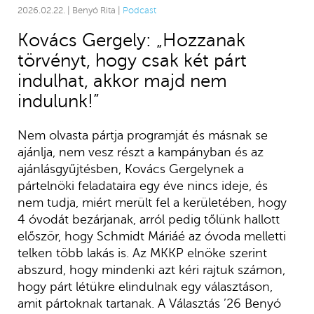
2026.02.22. | Benyó Rita |
Podcast
Kovács Gergely: „Hozzanak
törvényt, hogy csak két párt
indulhat, akkor majd nem
indulunk!”
Nem olvasta pártja programját és másnak se
ajánlja, nem vesz részt a kampányban és az
ajánlásgyűjtésben, Kovács Gergelynek a
pártelnöki feladataira egy éve nincs ideje, és
nem tudja, miért merült fel a kerületében, hogy
4 óvodát bezárjanak, arról pedig tőlünk hallott
először, hogy Schmidt Máriáé az óvoda melletti
telken több lakás is. Az MKKP elnöke szerint
abszurd, hogy mindenki azt kéri rajtuk számon,
hogy párt létükre elindulnak egy választáson,
amit pártoknak tartanak. A Választás ’26 Benyó