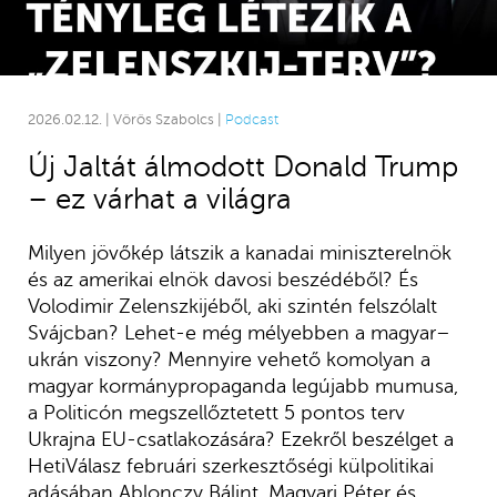
2026.02.12. | Vörös Szabolcs |
Podcast
Új Jaltát álmodott Donald Trump
– ez várhat a világra
Milyen jövőkép látszik a kanadai miniszterelnök
és az amerikai elnök davosi beszédéből? És
Volodimir Zelenszkijéből, aki szintén felszólalt
Svájcban? Lehet-e még mélyebben a magyar–
ukrán viszony? Mennyire vehető komolyan a
magyar kormánypropaganda legújabb mumusa,
a Politicón megszellőztetett 5 pontos terv
Ukrajna EU-csatlakozására? Ezekről beszélget a
HetiVálasz februári szerkesztőségi külpolitikai
adásában Ablonczy Bálint, Magyari Péter és