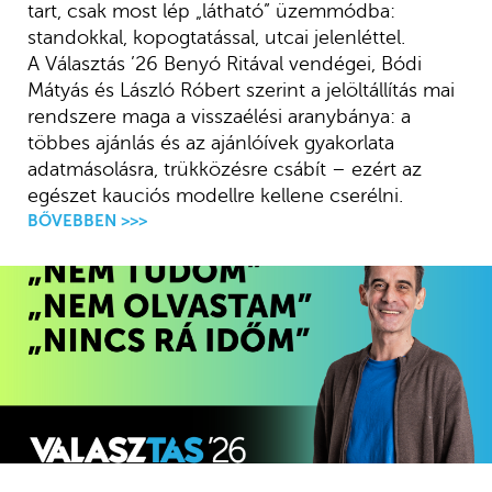
tart, csak most lép „látható” üzemmódba:
standokkal, kopogtatással, utcai jelenléttel.
A Választás ’26 Benyó Ritával vendégei, Bódi
Mátyás és László Róbert szerint a jelöltállítás mai
rendszere maga a visszaélési aranybánya: a
többes ajánlás és az ajánlóívek gyakorlata
adatmásolásra, trükközésre csábít – ezért az
egészet kauciós modellre kellene cserélni.
BŐVEBBEN >>>