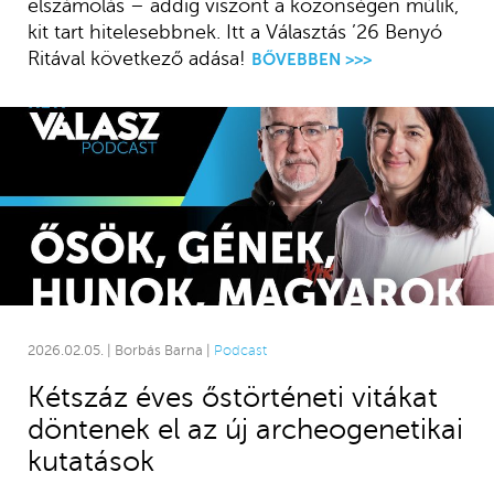
elszámolás – addig viszont a közönségen múlik,
kit tart hitelesebbnek. Itt a Választás ’26 Benyó
Ritával következő adása!
BŐVEBBEN >>>
2026.02.05. | Borbás Barna |
Podcast
Kétszáz éves őstörténeti vitákat
döntenek el az új archeogenetikai
kutatások