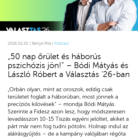
2026.02.20. | Benyó Rita |
Podcast
„50 nap őrület és háborús
pszichózis jön!” – Bódi Mátyás és
László Róbert a Választás ’26-ban
„Orbán olyan, mint az oroszok, eddig csak
területet foglalt a háborúban, most jönnek a
precíziós kilövések” – mondja Bódi Mátyás.
Szerinte a Fidesz azon lesz, hogy módszeresen
levadásszon 10-15 Tiszás egyéni jelöltet, akiket a
párt már nem fog tudni pótolni. Holnap indul az
aláírásgyűjtés – de a kampány valójában régóta