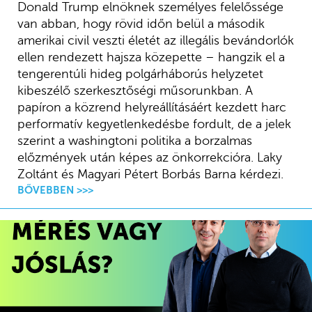
Donald Trump elnöknek személyes felelőssége
van abban, hogy rövid időn belül a második
amerikai civil veszti életét az illegális bevándorlók
ellen rendezett hajsza közepette – hangzik el a
tengerentúli hideg polgárháborús helyzetet
kibeszélő szerkesztőségi műsorunkban. A
papíron a közrend helyreállításáért kezdett harc
performatív kegyetlenkedésbe fordult, de a jelek
szerint a washingtoni politika a borzalmas
előzmények után képes az önkorrekcióra. Laky
Zoltánt és Magyari Pétert Borbás Barna kérdezi.
BŐVEBBEN >>>