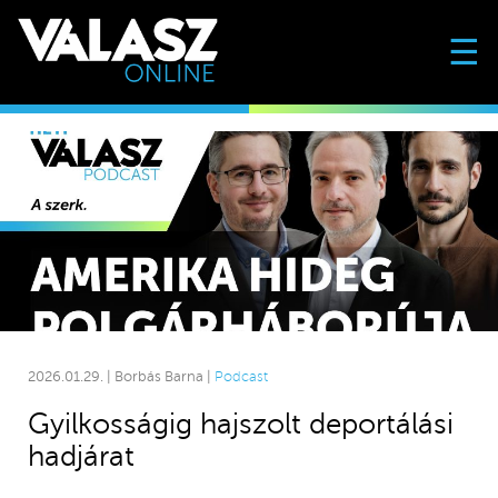
☰
2026.01.29. | Borbás Barna |
Podcast
Gyilkosságig hajszolt deportálási
hadjárat