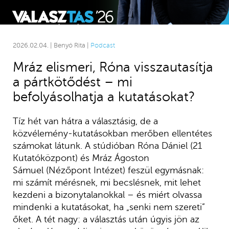
2026.02.04. | Benyó Rita |
Podcast
Mráz elismeri, Róna visszautasítja
a pártkötődést – mi
befolyásolhatja a kutatásokat?
Tíz hét van hátra a választásig, de a
közvélemény-kutatásokban merőben ellentétes
számokat látunk. A stúdióban Róna Dániel (21
Kutatóközpont) és Mráz Ágoston
Sámuel (Nézőpont Intézet) feszül egymásnak:
mi számít mérésnek, mi becslésnek, mit lehet
kezdeni a bizonytalanokkal – és miért olvassa
mindenki a kutatásokat, ha „senki nem szereti”
őket. A tét nagy: a választás után úgyis jön az