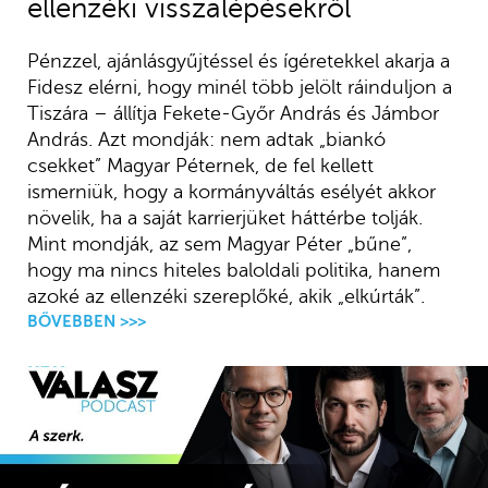
ellenzéki visszalépésekről
Pénzzel, ajánlásgyűjtéssel és ígéretekkel akarja a
Fidesz elérni, hogy minél több jelölt ráinduljon a
Tiszára – állítja Fekete-Győr András és Jámbor
András. Azt mondják: nem adtak „biankó
csekket” Magyar Péternek, de fel kellett
ismerniük, hogy a kormányváltás esélyét akkor
növelik, ha a saját karrierjüket háttérbe tolják.
Mint mondják, az sem Magyar Péter „bűne”,
hogy ma nincs hiteles baloldali politika, hanem
azoké az ellenzéki szereplőké, akik „elkúrták”.
BŐVEBBEN >>>