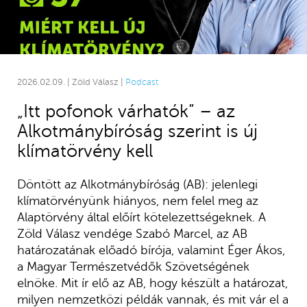
2026.02.09. | Zöld Válasz |
Podcast
„Itt pofonok várhatók” – az
Alkotmánybíróság szerint is új
klímatörvény kell
Döntött az Alkotmánybíróság (AB): jelenlegi
klímatörvényünk hiányos, nem felel meg az
Alaptörvény által előírt kötelezettségeknek. A
Zöld Válasz vendége Szabó Marcel, az AB
határozatának előadó bírója, valamint Éger Ákos,
a Magyar Természetvédők Szövetségének
elnöke. Mit ír elő az AB, hogy készült a határozat,
milyen nemzetközi példák vannak, és mit vár el a