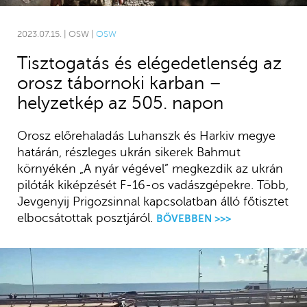
2023.07.15. | OSW |
OSW
Tisztogatás és elégedetlenség az
orosz tábornoki karban –
helyzetkép az 505. napon
Orosz előrehaladás Luhanszk és Harkiv megye
határán, részleges ukrán sikerek Bahmut
környékén
„A nyár végével” megkezdik az ukrán
pilóták kiképzését F-16-os vadászgépekre. Több,
Jevgenyij Prigozsinnal kapcsolatban álló főtisztet
elbocsátottak posztjáról.
BŐVEBBEN >>>