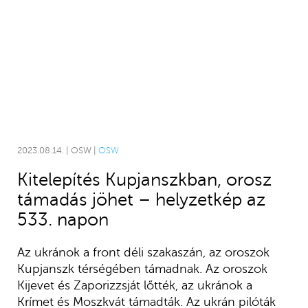
2023.08.14. | OSW |
OSW
Kitelepítés Kupjanszkban, orosz
támadás jöhet – helyzetkép az
533. napon
Az ukránok a front déli szakaszán, az oroszok
Kupjanszk térségében támadnak. Az oroszok
Kijevet és Zaporizzsját lőtték, az ukránok a
Krímet és Moszkvát támadták. Az ukrán pilóták