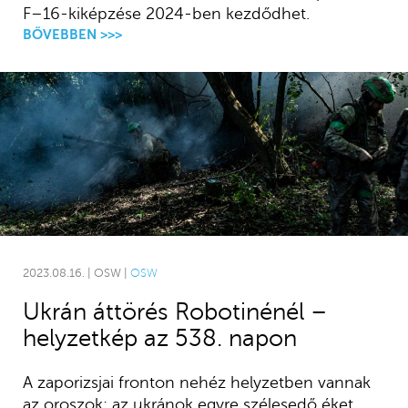
F–16-kiképzése 2024-ben kezdődhet.
BŐVEBBEN >>>
2023.08.16. | OSW |
OSW
Ukrán áttörés Robotinénél –
helyzetkép az 538. napon
A zaporizsjai fronton nehéz helyzetben vannak
az oroszok: az ukránok egyre szélesedő éket