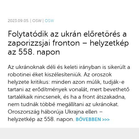
2023.09.05. | OSW |
OSW
Folytatódik az ukrán előretörés a
zaporizzsjai fronton – helyzetkép
az 558. napon
Az ukránoknak déli és keleti irányban is sikerült a
robotinei éket kiszélesíteniük. Az oroszok
helyzete kritikus: minden azon múlik, tudják-e
tartani az erődítmények vonalát, mert bevethető
tartalékaik nincsenek, és ha a front átszakadna,
nem tudnák többé megállítani az ukránokat.
Oroszország háborúja Ukrajna ellen –
helyzetkép az 558. napon.
BŐVEBBEN >>>