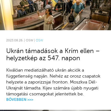
2023.08.26. | OSW |
OSW
Ukrán támadások a Krím ellen –
helyzetkép az 547. napon
Kiválóan mediatizálható ukrán akciók a
függetlenség napján. Nehéz az orosz csapatok
helyzete a zaporizzsjai fronton. Moszkva Dél-
Ukrajnát támadta. Kijev számára újabb nyugati
támogatási csomagokat jelentettek be.
BŐVEBBEN >>>