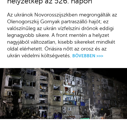
helyzetkép az 526. napon
Az ukránok Novorosszijszkben megrongálták az
Olenogorszkij Gornyak partraszálló hajót; ez
valószínűleg az ukrán vízfelszíni drónok eddigi
legnagyobb sikere. A front mentén a helyzet
nagyjából változatlan, kisebb sikereket mindkét
oldal elérhetett. Óriásira nőtt az orosz és az
ukrán védelmi költségvetés.
BŐVEBBEN >>>