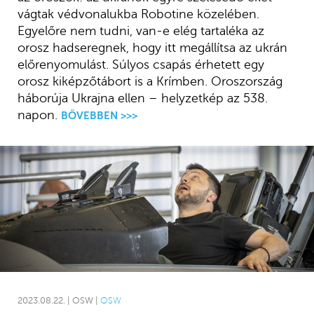
vágtak védvonalukba Robotine közelében.
Egyelőre nem tudni, van-e elég tartaléka az
orosz hadseregnek, hogy itt megállítsa az ukrán
előrenyomulást. Súlyos csapás érhetett egy
orosz kiképzőtábort is a Krímben. Oroszország
háborúja Ukrajna ellen – helyzetkép az 538.
napon.
BŐVEBBEN >>>
2023.08.22. | OSW |
OSW