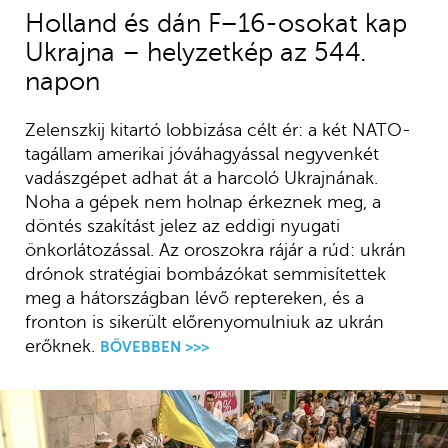
Holland és dán F–16-osokat kap
Ukrajna – helyzetkép az 544.
napon
Zelenszkij kitartó lobbizása célt ér: a két NATO-
tagállam amerikai jóváhagyással negyvenkét
vadászgépet adhat át a harcoló Ukrajnának.
Noha a gépek nem holnap érkeznek meg, a
döntés szakítást jelez az eddigi nyugati
önkorlátozással. Az oroszokra rájár a rúd: ukrán
drónok stratégiai bombázókat semmisítettek
meg a hátországban lévő reptereken, és a
fronton is sikerült előrenyomulniuk az ukrán
erőknek.
BŐVEBBEN >>>