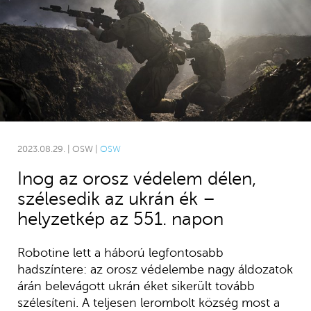
2023.08.29. | OSW |
OSW
Inog az orosz védelem délen,
szélesedik az ukrán ék –
helyzetkép az 551. napon
Robotine lett a háború legfontosabb
hadszíntere: az orosz védelembe nagy áldozatok
árán belevágott ukrán éket sikerült tovább
szélesíteni. A teljesen lerombolt község most a