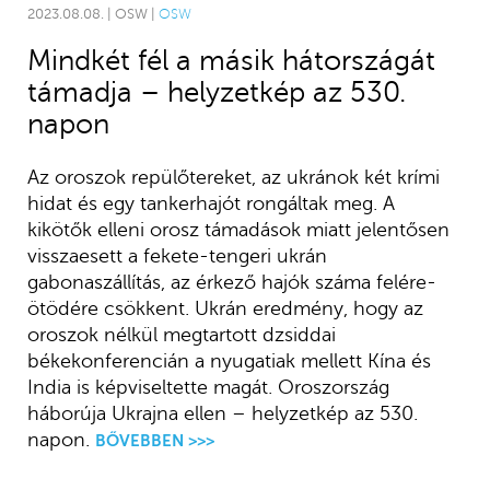
2023.08.08. | OSW |
OSW
Mindkét fél a másik hátországát
támadja – helyzetkép az 530.
napon
Az oroszok repülőtereket, az ukránok két krími
hidat és egy tankerhajót rongáltak meg. A
kikötők elleni orosz támadások miatt jelentősen
visszaesett a fekete-tengeri ukrán
gabonaszállítás, az érkező hajók száma felére-
ötödére csökkent. Ukrán eredmény, hogy az
oroszok nélkül megtartott dzsiddai
békekonferencián a nyugatiak mellett Kína és
India is képviseltette magát. Oroszország
háborúja Ukrajna ellen – helyzetkép az 530.
napon.
BŐVEBBEN >>>