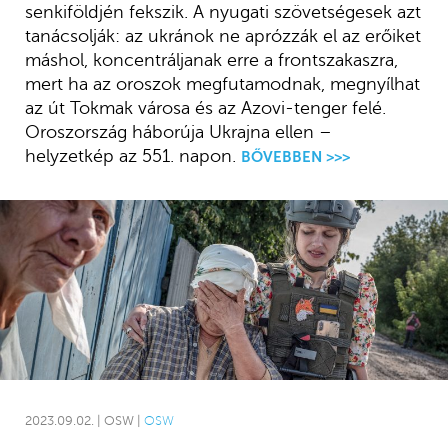
senkiföldjén fekszik. A nyugati szövetségesek azt
tanácsolják: az ukránok ne aprózzák el az erőiket
máshol, koncentráljanak erre a frontszakaszra,
mert ha az oroszok megfutamodnak, megnyílhat
az út Tokmak városa és az Azovi-tenger felé.
Oroszország háborúja Ukrajna ellen –
helyzetkép az 551. napon.
BŐVEBBEN >>>
2023.09.02. | OSW |
OSW