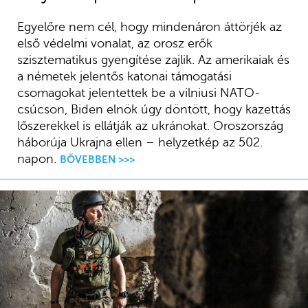
Egyelőre nem cél, hogy mindenáron áttörjék az
első védelmi vonalat, az orosz erők
szisztematikus gyengítése zajlik. Az amerikaiak és
a németek jelentős katonai támogatási
csomagokat jelentettek be a vilniusi NATO-
csúcson, Biden elnök úgy döntött, hogy kazettás
lőszerekkel is ellátják az ukránokat. Oroszország
háborúja Ukrajna ellen – helyzetkép az 502.
napon.
BŐVEBBEN >>>