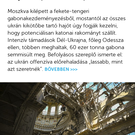
Moszkva kilépett a fekete-tengeri
gabonakezdeményezésből, mostantól az összes
ukrán kikötőbe tartó hajót úgy fogják kezelni,
hogy potenciálisan katonai rakományt szállít.
Intenzív támadások Dél-Ukrajna, főleg Odessza
ellen, többen meghaltak, 60 ezer tonna gabona
semmisült meg. Befolyásos szereplő ismerte el:
az ukrán offenzíva előrehaladása „lassabb, mint
azt szeretnék”.
BŐVEBBEN >>>