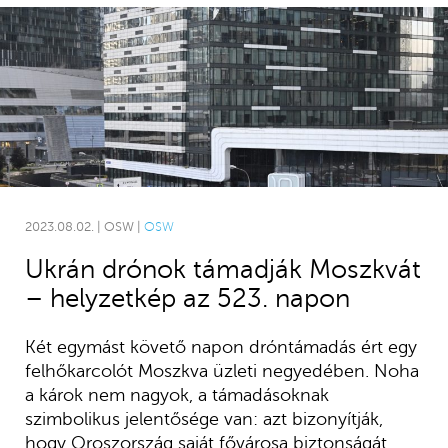
2023.08.02. | OSW |
OSW
Ukrán drónok támadják Moszkvát
– helyzetkép az 523. napon
Két egymást követő napon dróntámadás ért egy
felhőkarcolót Moszkva üzleti negyedében. Noha
a károk nem nagyok, a támadásoknak
szimbolikus jelentősége van: azt bizonyítják,
hogy Oroszország saját fővárosa biztonságát