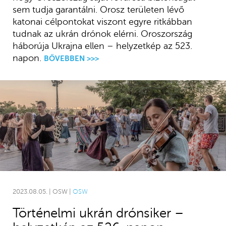
sem tudja garantálni. Orosz területen lévő
katonai célpontokat viszont egyre ritkábban
tudnak az ukrán drónok elérni. Oroszország
háborúja Ukrajna ellen – helyzetkép az 523.
napon.
BŐVEBBEN >>>
2023.08.05. | OSW |
OSW
Történelmi ukrán drónsiker –