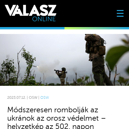
☰
2023.07.12. | OSW |
OSW
Módszeresen rombolják az
ukránok az orosz védelmet –
helyzetkép az 502. napon