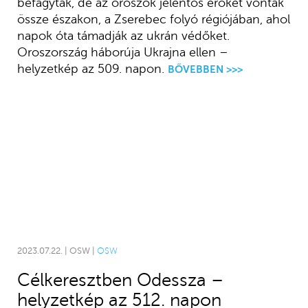
befagytak, de az oroszok jelentős erőket vontak
össze északon, a Zserebec folyó régiójában, ahol
napok óta támadják az ukrán védőket.
Oroszország háborúja Ukrajna ellen –
helyzetkép az 509. napon.
BŐVEBBEN >>>
2023.07.22. | OSW |
OSW
Célkeresztben Odessza –
helyzetkép az 512. napon