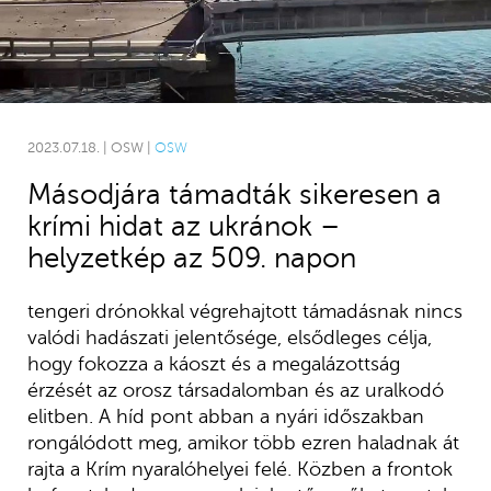
2023.07.18. | OSW |
OSW
Másodjára támadták sikeresen a
krími hidat az ukránok –
helyzetkép az 509. napon
tengeri drónokkal végrehajtott támadásnak nincs
valódi hadászati jelentősége, elsődleges célja,
hogy fokozza a káoszt és a megalázottság
érzését az orosz társadalomban és az uralkodó
elitben. A híd pont abban a nyári időszakban
rongálódott meg, amikor több ezren haladnak át
rajta a Krím nyaralóhelyei felé. Közben a frontok