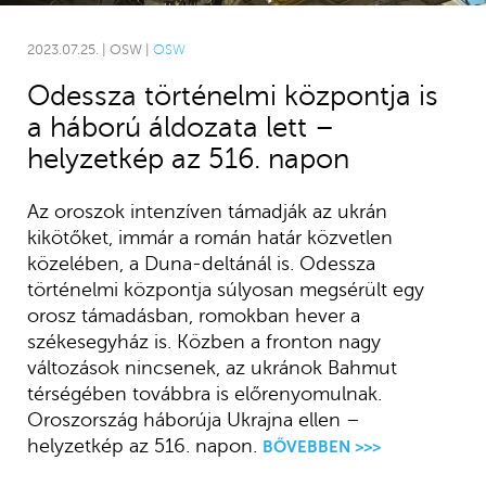
2023.07.25. | OSW |
OSW
Odessza történelmi központja is
a háború áldozata lett –
helyzetkép az 516. napon
Az oroszok intenzíven támadják az ukrán
kikötőket, immár a román határ közvetlen
közelében, a Duna-deltánál is. Odessza
történelmi központja súlyosan megsérült egy
orosz támadásban, romokban hever a
székesegyház is. Közben a fronton nagy
változások nincsenek, az ukránok Bahmut
térségében továbbra is előrenyomulnak.
Oroszország háborúja Ukrajna ellen –
helyzetkép az 516. napon.
BŐVEBBEN >>>