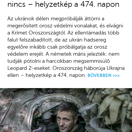
nincs – helyzetkép a 474. napon
Az ukránok délen megpróbálják áttörni a
megerősített orosz védelmi vonalakat, és elvágni
a Krímet Oroszországtól. Az ellentámadás több
falut felszabadított, de az ukrán hadsereg
egyelőre inkább csak próbálgatja az orosz
védelem erejét. A németek máris jelezték: nem
tudják pótolni a harcokban megsemmisülő
Leopard 2-eseket. Oroszország háborúja Ukrajna
ellen – helyzetkép a 474. napon.
BŐVEBBEN >>>