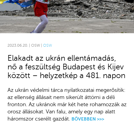
2023.06.20. | OSW |
OSW
Elakadt az ukrán ellentámadás,
nő a feszültség Budapest és Kijev
között – helyzetkép a 481. napon
Az ukrán védelmi tárca nyilatkozatai megerősítik:
az ellenség állásait nem sikerült áttörni a déli
fronton. Az ukránok már két hete rohamozzák az
orosz állásokat. Van falu, amely egy nap alatt
háromszor cserélt gazdát.
BŐVEBBEN >>>