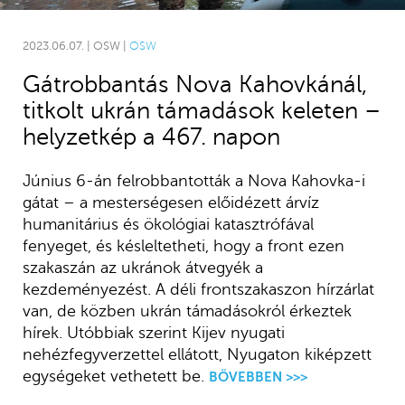
2023.06.07. | OSW |
OSW
Gátrobbantás Nova Kahovkánál,
titkolt ukrán támadások keleten –
helyzetkép a 467. napon
Június 6-án felrobbantották a Nova Kahovka-i
gátat – a mesterségesen előidézett árvíz
humanitárius és ökológiai katasztrófával
fenyeget, és késleltetheti, hogy a front ezen
szakaszán az ukránok átvegyék a
kezdeményezést. A déli frontszakaszon hírzárlat
van, de közben ukrán támadásokról érkeztek
hírek. Utóbbiak szerint Kijev nyugati
nehézfegyverzettel ellátott, Nyugaton kiképzett
egységeket vethetett be.
BŐVEBBEN >>>