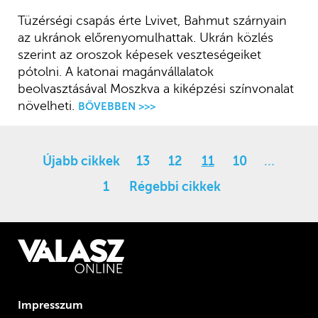
Tüzérségi csapás érte Lvivet, Bahmut szárnyain
az ukránok előrenyomulhattak. Ukrán közlés
szerint az oroszok képesek veszteségeiket
pótolni. A katonai magánvállalatok
beolvasztásával Moszkva a kiképzési színvonalat
növelheti.
BŐVEBBEN >>>
Újabb cikkek
13
12
11
10
…
1
Régebbi cikkek
Impresszum