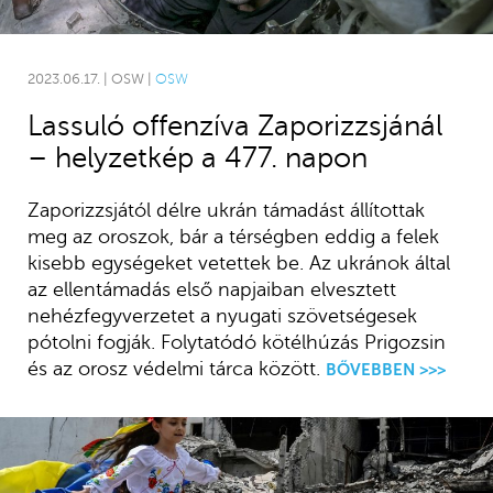
2023.06.17. | OSW |
OSW
Lassuló offenzíva Zaporizzsjánál
– helyzetkép a 477. napon
Zaporizzsjától délre ukrán támadást állítottak
meg az oroszok, bár a térségben eddig a felek
kisebb egységeket vetettek be. Az ukránok által
az ellentámadás első napjaiban elvesztett
nehézfegyverzetet a nyugati szövetségesek
pótolni fogják. Folytatódó kötélhúzás Prigozsin
és az orosz védelmi tárca között.
BŐVEBBEN >>>