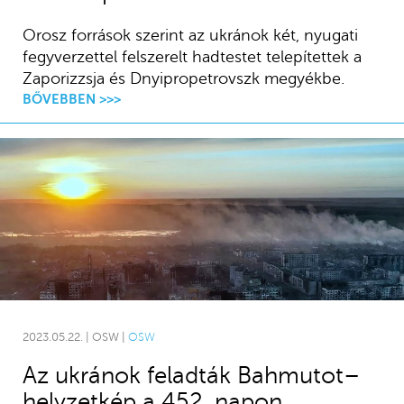
Orosz források szerint az ukránok két, nyugati
fegyverzettel felszerelt hadtestet telepítettek a
Zaporizzsja és Dnyipropetrovszk megyékbe.
BŐVEBBEN >>>
2023.05.22. | OSW |
OSW
Az ukránok feladták Bahmutot–
helyzetkép a 452. napon