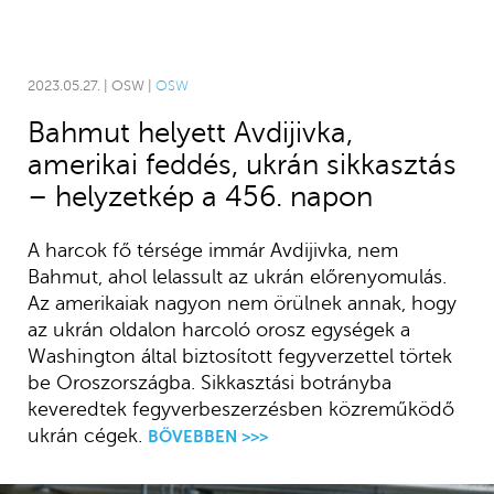
2023.05.27. | OSW |
OSW
Bahmut helyett Avdijivka,
amerikai feddés, ukrán sikkasztás
– helyzetkép a 456. napon
A harcok fő térsége immár Avdijivka, nem
Bahmut, ahol lelassult az ukrán előrenyomulás.
Az amerikaiak nagyon nem örülnek annak, hogy
az ukrán oldalon harcoló orosz egységek a
Washington által biztosított fegyverzettel törtek
be Oroszországba. Sikkasztási botrányba
keveredtek fegyverbeszerzésben közreműködő
ukrán cégek.
BŐVEBBEN >>>