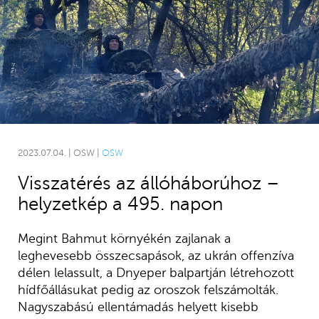
2023.07.04. | OSW |
OSW
Visszatérés az állóháborúhoz –
helyzetkép a 495. napon
Megint Bahmut környékén zajlanak a
leghevesebb összecsapások, az ukrán offenzíva
délen lelassult, a Dnyeper balpartján létrehozott
hídfőállásukat pedig az oroszok felszámolták.
Nagyszabású ellentámadás helyett kisebb