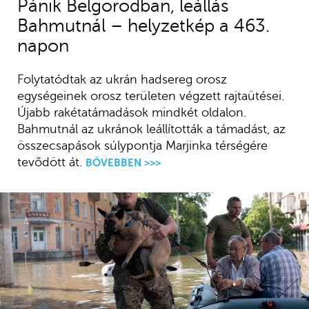
Pánik Belgorodban, leállás
Bahmutnál – helyzetkép a 463.
napon
Folytatódtak az ukrán hadsereg orosz
egységeinek orosz területen végzett rajtaütései.
Újabb rakétatámadások mindkét oldalon.
Bahmutnál az ukránok leállították a támadást, az
összecsapások súlypontja Marjinka térségére
tevődött át.
BŐVEBBEN >>>