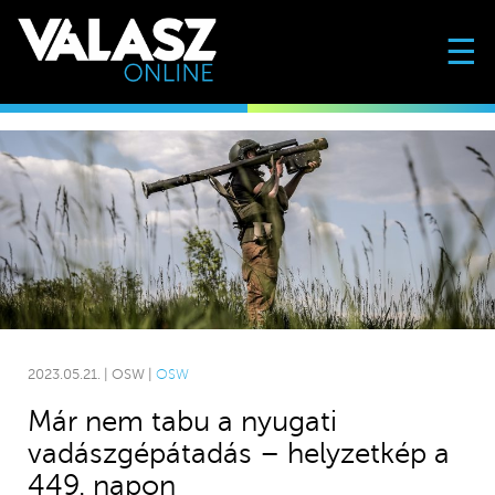
☰
2023.05.21. | OSW |
OSW
Már nem tabu a nyugati
vadászgépátadás – helyzetkép a
449. napon