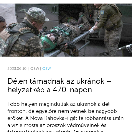
2023.06.10. | OSW |
OSW
Délen támadnak az ukránok –
helyzetkép a 470. napon
Több helyen megindultak az ukránok a déli
fronton, de egyelőre nem vetnek be nagyobb
erőket. A Nova Kahovka-i gát felrobbantása után
a víz elmosta az oroszok védműveinek és