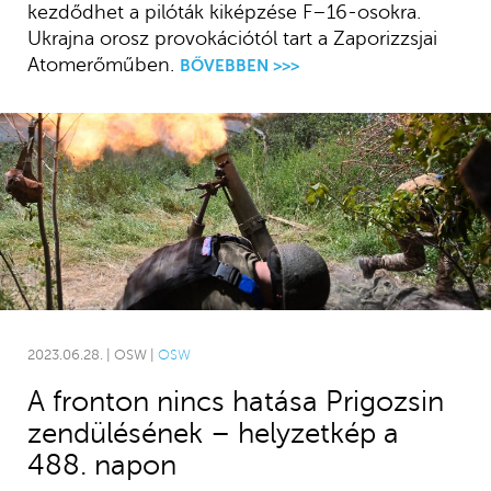
kezdődhet a pilóták kiképzése F–16-osokra.
Ukrajna orosz provokációtól tart a Zaporizzsjai
Atomerőműben.
BŐVEBBEN >>>
2023.06.28. | OSW |
OSW
A fronton nincs hatása Prigozsin
zendülésének – helyzetkép a
488. napon