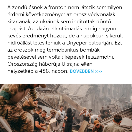
A zendülésnek a fronton nem látszik semmilyen
érdemi következménye: az orosz védvonalak
kitartanak, az ukránok sem indítottak döntő
csapást. Az ukrán ellentámadás eddig nagyon
kevés eredményt hozott, de a napokban sikerült
hídfőállást létesíteniük a Dnyeper balpartján. Ezt
az oroszok még termobárikus bombák
bevetésével sem voltak képesek felszámolni.
Oroszország háborúja Ukrajna ellen –
helyzetkép a 488. napon.
BŐVEBBEN >>>