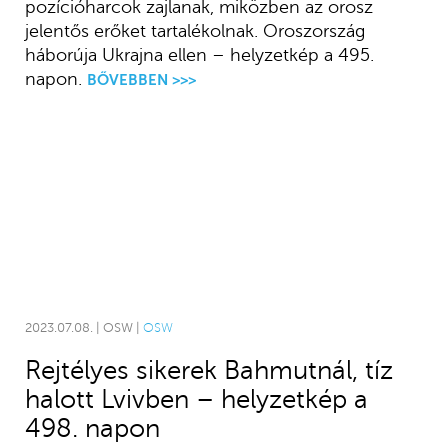
pozícióharcok zajlanak, miközben az orosz
jelentős erőket tartalékolnak. Oroszország
háborúja Ukrajna ellen – helyzetkép a 495.
napon.
BŐVEBBEN >>>
2023.07.08. | OSW |
OSW
Rejtélyes sikerek Bahmutnál, tíz
halott Lvivben – helyzetkép a
498. napon