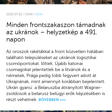
2023.07.01. | OSW |
OSW
Minden frontszakaszon támadnak
az ukránok – helyzetkép a 491.
napon
Az oroszok rakétákkal a front közvetlen hátában
található településeket az ukránok logisztikai
csomópontokat. lőttek. Újabb katonai
csomagokat jelentettek be a litvánok és a
németek, Prága pedig több fegyvert adott át
Ukrajnának, mint amennyit korábban bejelentett.
Ukrán gyanú: a Belaruszba átirányított Wagner-
zsoldosok a belarusz belügyi erők képzésében is
részt vehetnek.
BŐVEBBEN >>>