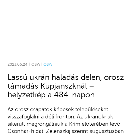
2023.06.24. | OSW |
OSW
Lassú ukrán haladás délen, orosz
támadás Kupjanszknál –
helyzetkép a 484. napon
Az orosz csapatok képesek településeket
visszafoglalni a déli fronton. Az ukránoknak
sikerült megrongálniuk a Krím előterében lévő
Csonhar-hidat. Zelenszkij szerint augusztusban