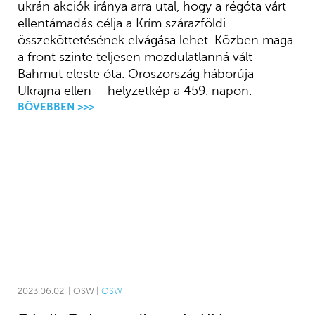
ukrán akciók iránya arra utal, hogy a régóta várt
ellentámadás célja a Krím szárazföldi
összeköttetésének elvágása lehet. Közben maga
a front szinte teljesen mozdulatlanná vált
Bahmut eleste óta. Oroszország háborúja
Ukrajna ellen – helyzetkép a 459. napon.
BŐVEBBEN >>>
2023.06.02. | OSW |
OSW