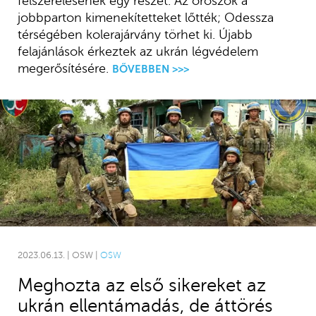
felszerelésének egy részét. Az oroszok a
jobbparton kimenekítetteket lőtték; Odessza
térségében kolerajárvány törhet ki. Újabb
felajánlások érkeztek az ukrán légvédelem
megerősítésére.
BŐVEBBEN >>>
2023.06.13. | OSW |
OSW
Meghozta az első sikereket az
ukrán ellentámadás, de áttörés