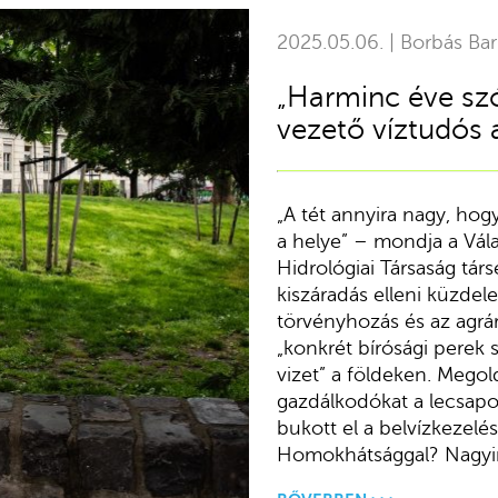
2025.05.06. | Borbás Ba
„Harminc éve szó
vezető víztudós a
„A tét annyira nagy, hog
a helye” – mondja a Vál
Hidrológiai Társaság tár
kiszáradás elleni küzde
törvényhozás és az agrá
„konkrét bírósági perek 
vizet” a földeken. Megold
gazdálkodókat a lecsap
bukott el a belvízkezelé
Homokhátsággal? Nagyin