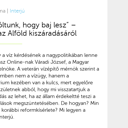
rna |
Interjú
ltunk, hogy baj lesz” –
z Alföld kiszáradásáról
y a víz kérdésének a nagypolitikában lenne
asz Online-nak Váradi József, a Magyar
selnöke. A veterán vízépítő mérnök szerint a
lemben nem a vízügy, hanem a
rium kezében van a kulcs, mert egyelőre
születnek abból, hogy mi visszatartjuk a
ás az lehet, ha az állam érdekeltté teszi a
olások megszüntetésében. De hogyan? Min
s korábbi reformkísérlete? Mi legyen a
terjú.