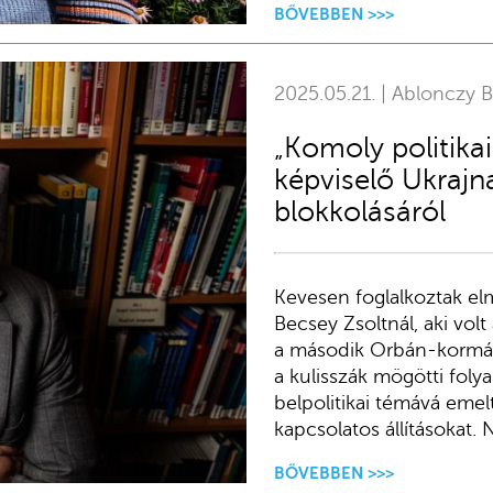
BŐVEBBEN >>>
2025.05.21. | Ablonczy B
„Komoly politikai
képviselő Ukrajn
blokkolásáról
Kevesen foglalkoztak el
Becsey Zsoltnál, aki volt
a második Orbán-kormány 
a kulisszák mögötti fol
belpolitikai témává emel
kapcsolatos állításokat. 
BŐVEBBEN >>>