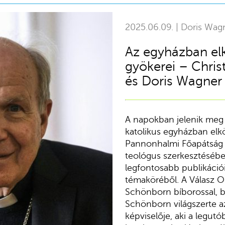
2025.06.09. | Doris Wag
Az egyházban el
gyökerei – Chri
és Doris Wagner
A napokban jelenik meg
katolikus egyházban elk
Pannonhalmi Főapátság B
teológus szerkesztésébe
legfontosabb publikáció
témaköréből. A Válasz O
Schönborn bíborossal, bé
Schönborn világszerte a
képviselője, aki a legut