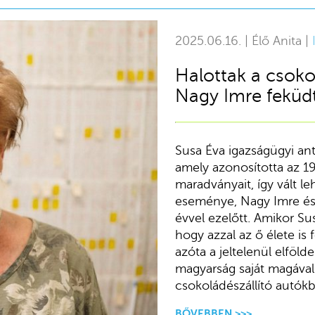
2025.06.16. | Élő Anita |
Halottak a csoko
Nagy Imre feküdt 
Susa Éva igazságügyi an
amely azonosította az 195
maradványait, így vált l
eseménye, Nagy Imre és 
évvel ezelőtt. Amikor Su
hogy azzal az ő élete is 
azóta a jeltelenül elföld
magyarság saját magával
csokoládészállító autókb
BŐVEBBEN >>>