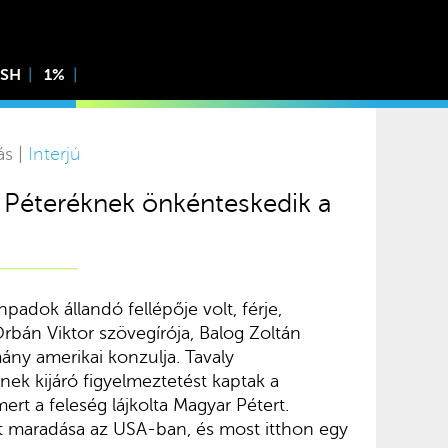
ISH
1%
ás |
Interjú
 Péteréknek önkénteskedik a
padok állandó fellépője volt, férje,
bán Viktor szövegírója, Balog Zoltán
mány amerikai konzulja. Tavaly
ek kijáró figyelmeztetést kaptak a
ert a feleség lájkolta Magyar Pétert.
t maradása az USA-ban, és most itthon egy