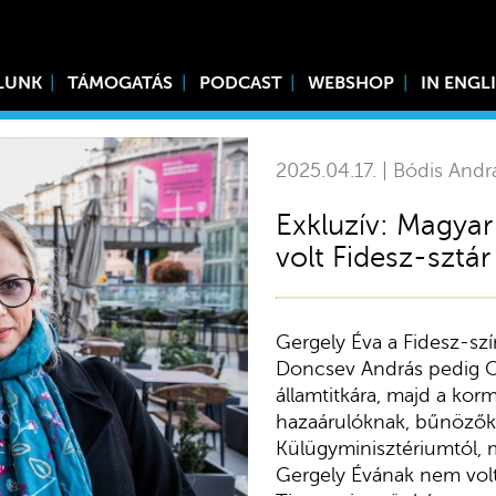
LUNK
TÁMOGATÁS
PODCAST
WEBSHOP
IN ENGL
2025.04.17. | Bódis Andr
Exkluzív: Magyar
volt Fidesz-sztár
Gergely Éva a Fidesz-szín
Doncsev András pedig Or
államtitkára, majd a kor
hazaárulóknak, bűnözőkn
Külügyminisztériumtól, m
Gergely Évának nem vol