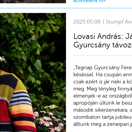
BŐVEBBEN >>>
2025.05.09. | Stumpf An
Lovasi András: J
Gyurcsány távoz
„Tegnap Gyurcsány Fere
késéssel. Ha csupán en
csak ezért is jár neki a 
meg. Meg tényleg finnyás
elmenjek-e az országból
apropóján ültünk le besz
második sikerzenekara, a
szombaton tartja jubile
álltunk meg a zeneipari 