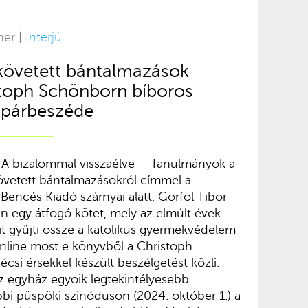
ner |
Interjú
követett bántalmazások
stoph Schönborn bíboros
 párbeszéde
 A bizalommal visszaélve – Tanulmányok a
övetett bántalmazásokról címmel a
encés Kiadó szárnyai alatt, Görföl Tibor
n egy átfogó kötet, mely az elmúlt évek
it gyűjti össze a katolikus gyermekvédelem
nline most e könyvből a Christoph
csi érsekkel készült beszélgetést közli.
z egyház egyoik legtekintélyesebb
óbbi püspöki szinóduson (2024. október 1.) a