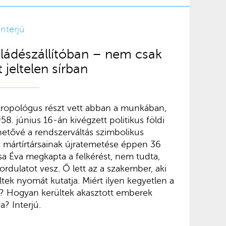
Interjú
ládészállítóban – nem csak
jeltelen sírban
tropológus részt vett abban a munkában,
8. június 16-án kivégzett politikus földi
ehetővé a rendszerváltás szimbolikus
mártírtársainak újratemetése éppen 36
sa Éva megkapta a felkérést, nem tudta,
fordulatot vesz. Ő lett az a szakember, aki
eltek nyomát kutatja. Miért ilyen kegyetlen a
? Hogyan kerültek akasztott emberek
a? Interjú.