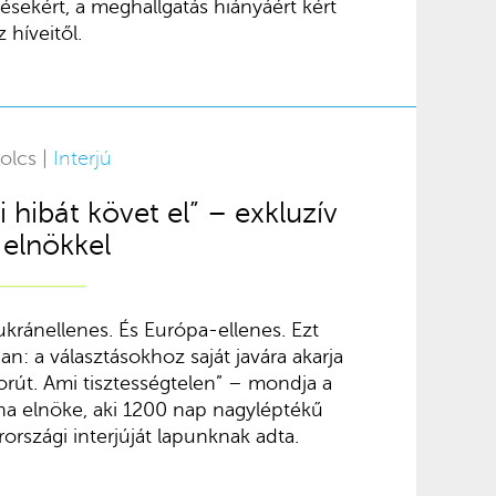
ésekért, a meghallgatás hiányáért kért
 híveitől.
olcs |
Interjú
i hibát követ el” – exkluzív
j elnökkel
, ukránellenes. És Európa-ellenes. Ezt
ban: a választásokhoz saját javára akarja
borút. Ami tisztességtelen” – mondja a
na elnöke, aki 1200 nap nagyléptékű
rszági interjúját lapunknak adta.