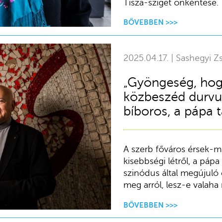
Tisza-sziget önkéntese.
BŐVEBBEN >>>
2025.04.17. | Sashegyi Zs
„Gyöngeség, hog
közbeszéd durvu
bíboros, a pápa 
A szerb főváros érsek-me
kisebbségi létről, a páp
szinódus által megújuló
meg arról, lesz-e valaha
BŐVEBBEN >>>