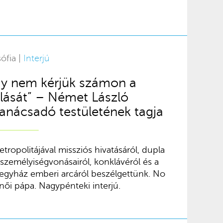
ófia |
Interjú
y nem kérjük számon a
lását” – Német László
tanácsadó testületének tagja
tropolitájával missziós hivatásáról, dupla
a személyiségvonásairól, konklávéról és a
 egyház emberi arcáról beszélgettünk. No
 női pápa. Nagypénteki interjú.