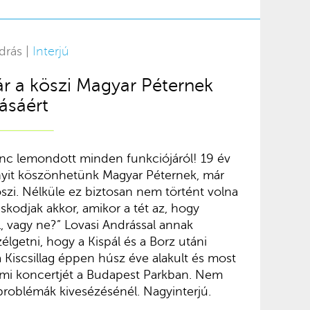
drás |
Interjú
ár a köszi Magyar Péternek
ásáért
nc lemondott minden funkciójáról! 19 év
nyit köszönhetünk Magyar Péternek, már
köszi. Nélküle ez biztosan nem történt volna
kodjak akkor, amikor a tét az, hogy
, vagy ne?” Lovasi Andrással annak
élgetni, hogy a Kispál és a Borz utáni
 Kiscsillag éppen húsz éve alakult és most
umi koncertjét a Budapest Parkban. Nem
problémák kivesézésénél. Nagyinterjú.