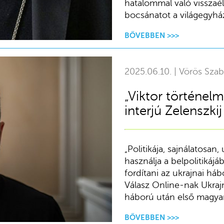
hatalommal való visszaél
bocsánatot a világegyház
BŐVEBBEN >>>
2025.06.10. | Vörös Szab
„Viktor történelm
interjú Zelenszki
„Politikája, sajnálatosan
használja a belpolitikájá
fordítani az ukrajnai há
Válasz Online-nak Ukraj
háború után első magyaro
BŐVEBBEN >>>