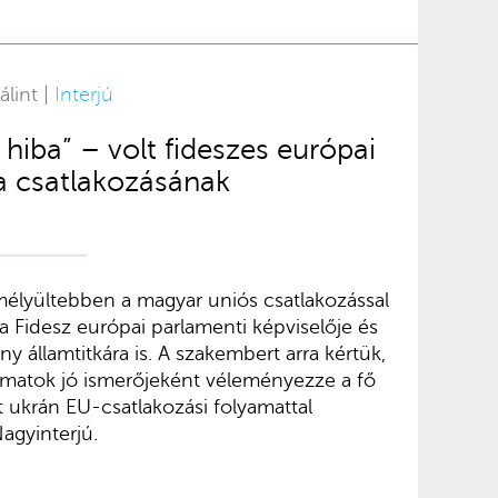
álint |
Interjú
 hiba” – volt fideszes európai
a csatlakozásának
mélyültebben a magyar uniós csatlakozással
 a Fidesz európai parlamenti képviselője és
államtitkára is. A szakembert arra kértük,
yamatok jó ismerőjeként véleményezze a fő
t ukrán EU-csatlakozási folyamattal
Nagyinterjú.