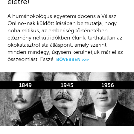
életre!
A humánökológus egyetemi docens a Válasz
Online-nak küldött írásában bemutatja, hogy
noha mitikus, az emberiség történetében
előzmény nélküli időkben élünk, tarthatatlan az
ökokatasztrofista álláspont, amely szerint
minden mindegy, úgysem kerülhetjük már el az
összeomlást. Esszé.
BŐVEBBEN >>>