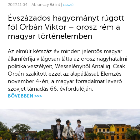
2022.11.04. | Ablonczy Bálint |
esszé
Évszázados hagyományt rúgott
föl Orbán Viktor – orosz rém a
magyar történelemben
Az elmúlt kétszáz év minden jelentős magyar
államférfija világosan látta az orosz nagyhatalmi
politika veszélyeit, Wesselényitől Antallig. Csak
Orbán szakított ezzel az alapállással. Elemzés
november 4-én, a magyar forradalmat leverő
szovjet támadás 66. évfordulóján.
BŐVEBBEN >>>