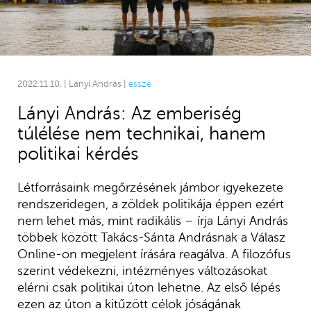
2022.11.10. | Lányi András |
esszé
Lányi András: Az emberiség
túlélése nem technikai, hanem
politikai kérdés
Létforrásaink megőrzésének jámbor igyekezete
rendszeridegen, a zöldek politikája éppen ezért
nem lehet más, mint radikális – írja Lányi András
többek között Takács-Sánta Andrásnak a Válasz
Online-on megjelent írására reagálva. A filozófus
szerint védekezni, intézményes változásokat
elérni csak politikai úton lehetne. Az első lépés
ezen az úton a kitűzött célok jóságának