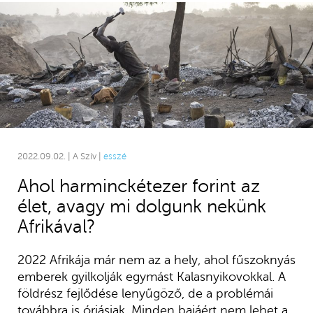
2022.09.02. | A Szív |
esszé
Ahol harminckétezer forint az
élet, avagy mi dolgunk nekünk
Afrikával?
2022 Afrikája már nem az a hely, ahol fűszoknyás
emberek gyilkolják egymást Kalasnyikovokkal. A
földrész fejlődése lenyűgöző, de a problémái
továbbra is óriásiak. Minden bajáért nem lehet a