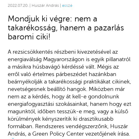
2022.07.20. | Huszár András |
esszé
Mondjuk ki végre: nem a
takarékosság, hanem a pazarlás
baromi ciki!
A rezsicsökkentés részbeni kivezetésével az
energiaválság Magyarországon is egyik pillanatról
a másikra húsbavágó kérdéssé vált. Mégis az
erről való értelmes párbeszédet hazánkban
beárnyékolják a takarékossági praktikákat cikinek,
nevetségesnek beállító hangok. Miközben már
nem az a kérdés, hogy át kell-e gondolnunk
energiafogyasztási szokásainkat, hanem hogy ezt
magunktól, időben tesszük-e meg, vagy a külső
körülmények kényszerítik ki drasztikusabb
formában. Rendszeres vendégszerzőnk, Huszár
András, a Green Policy Center vezetőjének írása.