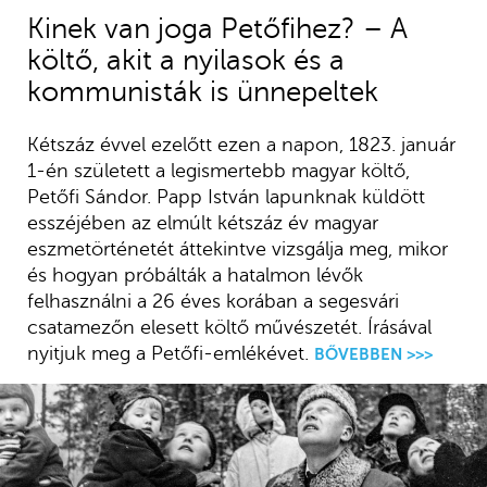
Kinek van joga Petőfihez? – A
költő, akit a nyilasok és a
kommunisták is ünnepeltek
Kétszáz évvel ezelőtt ezen a napon, 1823. január
1-én született a legismertebb magyar költő,
Petőfi Sándor. Papp István lapunknak küldött
esszéjében az elmúlt kétszáz év magyar
eszmetörténetét áttekintve vizsgálja meg, mikor
és hogyan próbálták a hatalmon lévők
felhasználni a 26 éves korában a segesvári
csatamezőn elesett költő művészetét. Írásával
nyitjuk meg a Petőfi-emlékévet.
BŐVEBBEN >>>