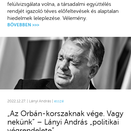
felülvizsgálata volna, a társadalmi együttélés
rendjét igazoló téves előfeltevések és alaptalan
hiedelmek leleplezése. Vélemény.
BŐVEBBEN >>>
2022.12.27. | Lányi András |
esszé
„Az Orbán-korszaknak vége. Vagy
nekünk” – Lányi András „politikai
végrendelete”