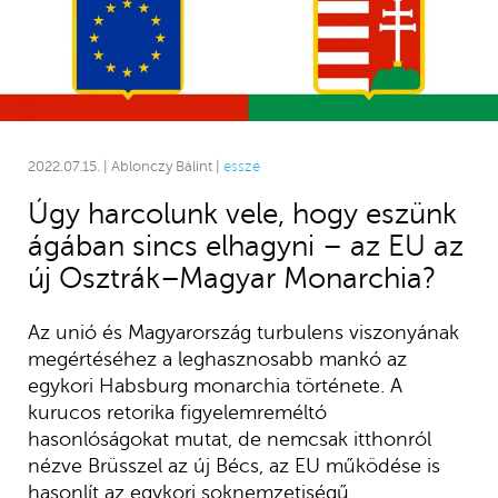
2022.07.15. | Ablonczy Bálint |
esszé
Úgy harcolunk vele, hogy eszünk
ágában sincs elhagyni – az EU az
új Osztrák–Magyar Monarchia?
Az unió és Magyarország turbulens viszonyának
megértéséhez a leghasznosabb mankó az
egykori Habsburg monarchia története. A
kurucos retorika figyelemreméltó
hasonlóságokat mutat, de nemcsak itthonról
nézve Brüsszel az új Bécs, az EU működése is
hasonlít az egykori soknemzetiségű