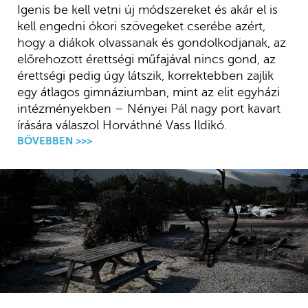
Igenis be kell vetni új módszereket és akár el is
kell engedni ókori szövegeket cserébe azért,
hogy a diákok olvassanak és gondolkodjanak, az
előrehozott érettségi műfajával nincs gond, az
érettségi pedig úgy látszik, korrektebben zajlik
egy átlagos gimnáziumban, mint az elit egyházi
intézményekben – Nényei Pál nagy port kavart
írására válaszol Horváthné Vass Ildikó.
BŐVEBBEN >>>