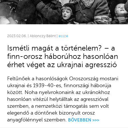
2023.02.06. | Ablonczy Bálint |
esszé
Ismétli magát a történelem? – a
finn-orosz háborúhoz hasonlóan
érhet véget az ukrajnai agresszió
Feltűnőek a hasonlóságok Oroszország mostani
ukrajnai és 1939-40-es, finnországi háborúja
között. Noha nyelvrokonaink az ukránokhoz
hasonlóan vitézül helytálltak az agresszióval
szemben, a nemzetközi támogatás sem volt
elegendő a döntőnek bizonyult orosz
anyagfölénnyel szemben.
BŐVEBBEN >>>