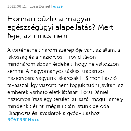
2022.08.11. | Eörsi Dániel |
esszé
Honnan bűzlik a magyar
egészségügyi alapellátás? Mert
feje, az nincs neki
A történetnek három szereplője van: az állam, a
lakosság és a háziorvos – rövid távon
mindhárom abban érdekelt, hogy ne változzon
semmi. A hagyományos táskás-trabantos
háziorvosra vágyunk, akárcsak L. Simon László
tavasszal. Így viszont nem fogjuk tudni javítani az
emberek várható életkilátásait. Eörsi Dániel
háziorvos írása egy terület kulisszái mögül, amely
mindenkit érint, mégis ritkán látunk be oda.
Diagnózis és javaslatok a gyógyuláshoz.
BŐVEBBEN >>>