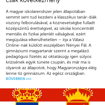
csak következmény
A magyar iskolarendszer jelen állapotában
semmit sem tud kezdeni a klasszikus tanár-diák
viszony felborulásával, a köznevetségbe fulladt
középszintű érettségivel, az iskolai koncentrált
mentális és fizikai jelenlét válságával, ezért
megújulása elkerülhetetlen – írja a Válasz
Online-nak küldött esszéjében Nényei Pál. A
gimnáziumi magyartanár szerint a megalázó
pedagógusi fizetés az oktatásügy igen súlyos
krízisének egyik tünete csupán, és már ma is
olyanok az állapotok, hogy Magyarországra elég
lenne tíz gimnázium. Az egész országban.
BŐVEBBEN >>>