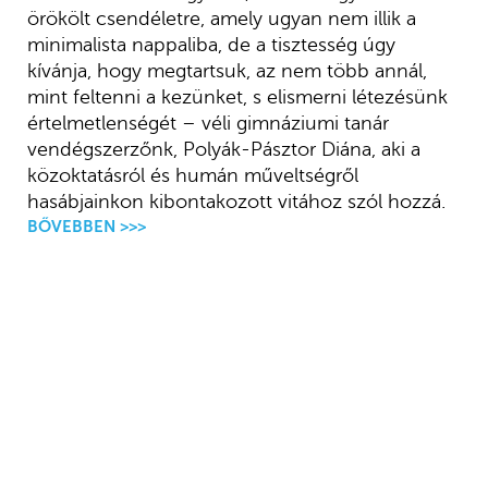
örökölt csendéletre, amely ugyan nem illik a
minimalista nappaliba, de a tisztesség úgy
kívánja, hogy megtartsuk, az nem több annál,
mint feltenni a kezünket, s elismerni létezésünk
értelmetlenségét – véli gimnáziumi tanár
vendégszerzőnk, Polyák-Pásztor Diána, aki a
közoktatásról és humán műveltségről
hasábjainkon kibontakozott vitához szól hozzá.
BŐVEBBEN >>>