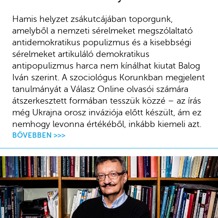
Hamis helyzet zsákutcájában toporgunk,
amelyből a nemzeti sérelmeket megszólaltató
antidemokratikus populizmus és a kisebbségi
sérelmeket artikuláló demokratikus
antipopulizmus harca nem kínálhat kiutat Balog
Iván szerint. A szociológus Korunkban megjelent
tanulmányát a Válasz Online olvasói számára
átszerkesztett formában tesszük közzé – az írás
még Ukrajna orosz inváziója előtt készült, ám ez
nemhogy levonna értékéből, inkább kiemeli azt.
BŐVEBBEN >>>