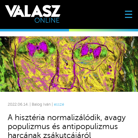
☰
2022.06.14. | Balog Iván |
esszé
A hisztéria normalizálódik, avagy
populizmus és antipopulizmus
harcának zsákutcájáról