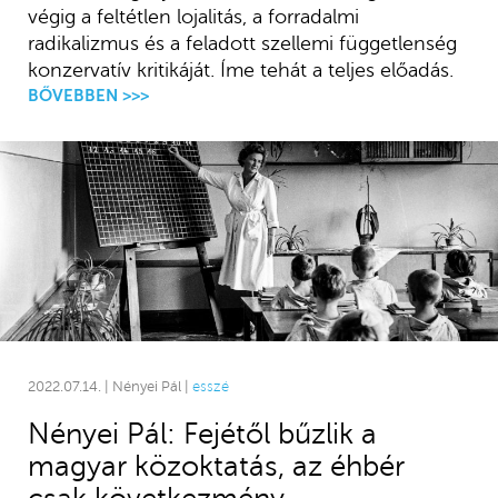
végig a feltétlen lojalitás, a forradalmi
radikalizmus és a feladott szellemi függetlenség
konzervatív kritikáját. Íme tehát a teljes előadás.
BŐVEBBEN >>>
2022.07.14. | Nényei Pál |
esszé
Nényei Pál: Fejétől bűzlik a
magyar közoktatás, az éhbér