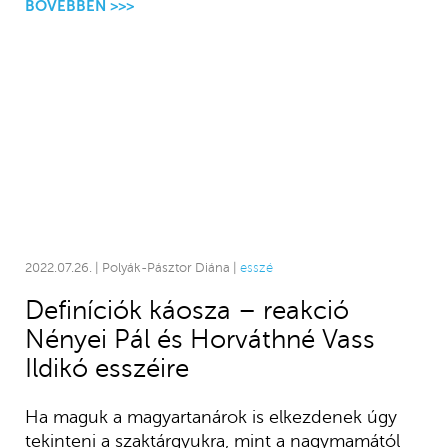
BŐVEBBEN >>>
2022.07.26. | Polyák-Pásztor Diána |
esszé
Definíciók káosza – reakció
Nényei Pál és Horváthné Vass
Ildikó esszéire
Ha maguk a magyartanárok is elkezdenek úgy
tekinteni a szaktárgyukra, mint a nagymamától