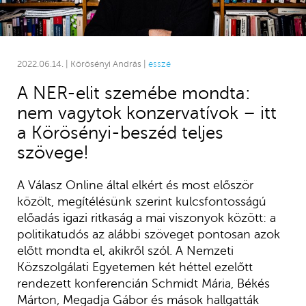
2022.06.14. | Körösényi András |
esszé
A NER-elit szemébe mondta:
nem vagytok konzervatívok – itt
a Körösényi-beszéd teljes
szövege!
A Válasz Online által elkért és most először
közölt, megítélésünk szerint kulcsfontosságú
előadás igazi ritkaság a mai viszonyok között: a
politikatudós az alábbi szöveget pontosan azok
előtt mondta el, akikről szól. A Nemzeti
Közszolgálati Egyetemen két héttel ezelőtt
rendezett konferencián Schmidt Mária, Békés
Márton, Megadja Gábor és mások hallgatták