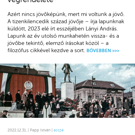
Azért nincs jövőképünk, mert mi voltunk a jövő.
A tizenkilencedik század jövője – írja lapunknak
küldött, 2023 elé írt esszéjében Lányi András.
Lapunk az év utolsó munkahetén vissza- és a
jövőbe tekintő, elemző írásokat közöl – a
filozófus cikkével kezdve a sort.
BŐVEBBEN >>>
2022.12.31. | Papp István |
esszé