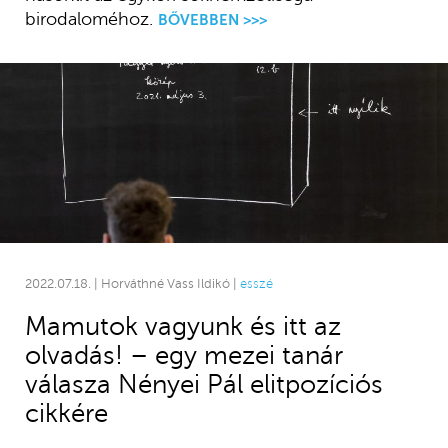
birodaloméhoz.
BŐVEBBEN >>>
2022.07.18. | Horváthné Vass Ildikó |
esszé
Mamutok vagyunk és itt az
olvadás! – egy mezei tanár
válasza Nényei Pál elitpozíciós
cikkére