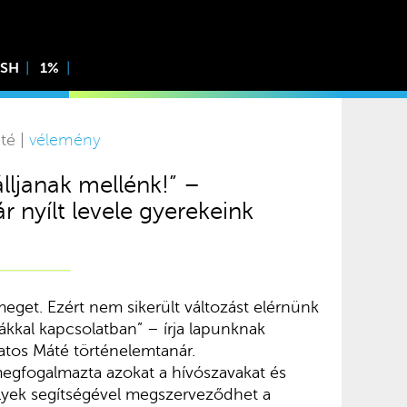
ISH
1%
té |
vélemény
lljanak mellénk!” –
r nyílt levele gyerekeink
get. Ezért nem sikerült változást elérnünk
ákkal kapcsolatban” – írja lapunknak
atos Máté történelemtanár.
egfogalmazta azokat a hívószavakat és
lyek segítségével megszerveződhet a