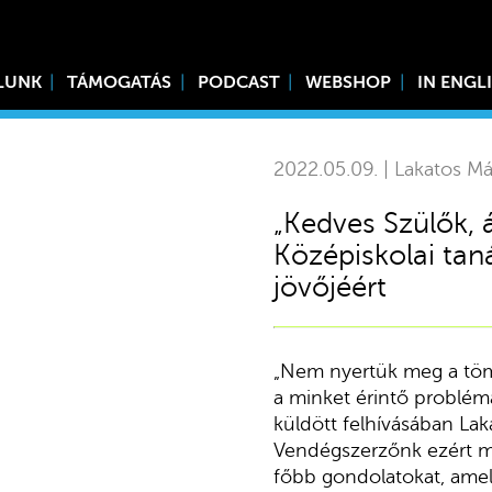
LUNK
TÁMOGATÁS
PODCAST
WEBSHOP
IN ENGL
2022.05.09. | Lakatos Má
„Kedves Szülők, á
Középiskolai taná
jövőjéért
„Nem nyertük meg a töme
a minket érintő problém
küldött felhívásában Lak
Vendégszerzőnk ezért m
főbb gondolatokat, ame