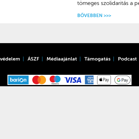
tömeges szolidaritás a 
BŐVEBBEN >>>
tvédelem
ÁSZF
Médiaajánlat
Támogatás
Podcast