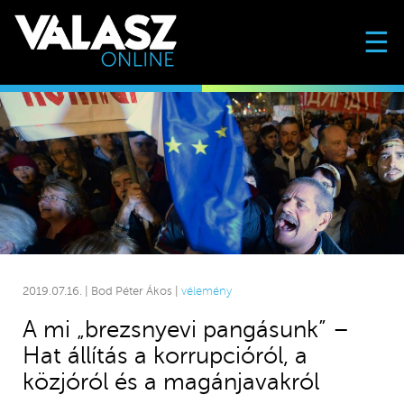
☰
2019.07.16. | Bod Péter Ákos |
vélemény
A mi „brezsnyevi pangásunk” –
Hat állítás a korrupcióról, a
közjóról és a magánjavakról