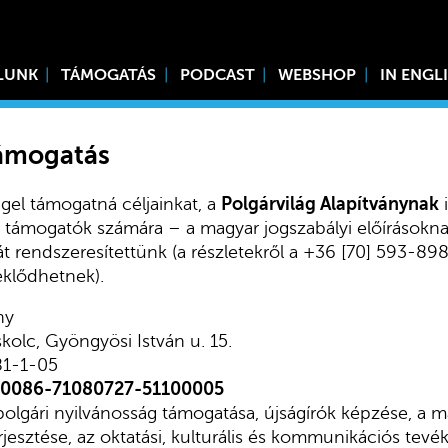
LUNK
TÁMOGATÁS
PODCAST
WEBSHOP
IN ENGL
támogatás
gel támogatná céljainkat, a
Polgárvilág Alapítványnak
i
ő támogatók számára – a magyar jogszabályi előírásokn
 rendszeresítettünk (a részletekről a +36 [70] 593-89
klődhetnek).
ny
kolc, Gyöngyösi István u. 15.
81-1-05
00086-71080727-51100005
 polgári nyilvánosság támogatása, újságírók képzése, a 
erjesztése, az oktatási, kulturális és kommunikációs tev