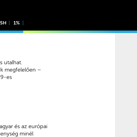
ISH
1%
s utalhat.
ak megfelelően –
89-es
magyar és az európai
ékenység minél