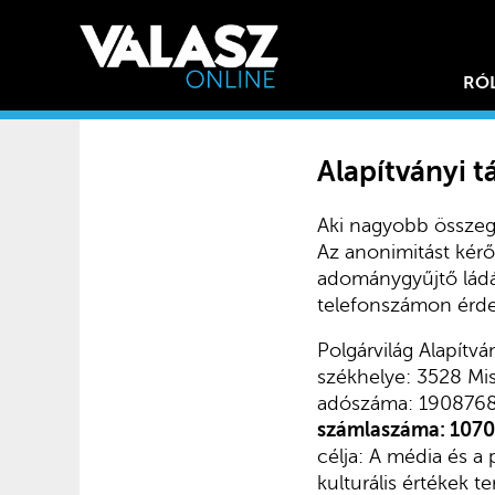
RÓ
Alapítványi 
Aki nagyobb összeg
Az anonimitást kér
adománygyűjtő ládát
telefonszámon érde
Polgárvilág Alapítvá
székhelye: 3528 Mis
adószáma: 190876
számlaszáma: 107
célja: A média és a
kulturális értékek t