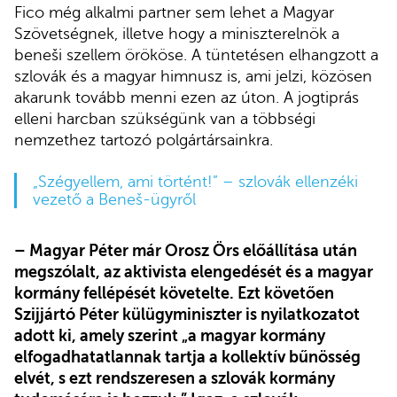
Fico még alkalmi partner sem lehet a Magyar
Szövetségnek, illetve hogy a miniszterelnök a
beneši szellem örököse. A tüntetésen elhangzott a
szlovák és a magyar himnusz is, ami jelzi, közösen
akarunk tovább menni ezen az úton. A jogtiprás
elleni harcban szükségünk van a többségi
nemzethez tartozó polgártársainkra.
„Szégyellem, ami történt!” – szlovák ellenzéki
vezető a Beneš-ügyről
– Magyar Péter már Orosz Örs előállítása után
megszólalt, az aktivista elengedését és a magyar
kormány fellépését követelte. Ezt követően
Szijjártó Péter külügyminiszter is nyilatkozatot
adott ki, amely szerint „a magyar kormány
elfogadhatatlannak tartja a kollektív bűnösség
elvét, s ezt rendszeresen a szlovák kormány