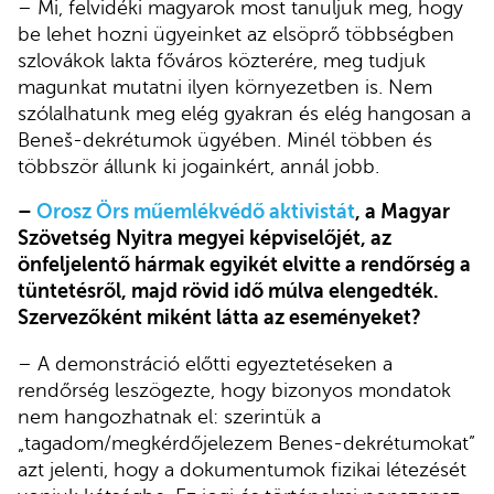
– Mi, felvidéki magyarok most tanuljuk meg, hogy
be lehet hozni ügyeinket az elsöprő többségben
szlovákok lakta főváros közterére, meg tudjuk
magunkat mutatni ilyen környezetben is. Nem
szólalhatunk meg elég gyakran és elég hangosan a
Beneš-dekrétumok ügyében. Minél többen és
többször állunk ki jogainkért, annál jobb.
–
Orosz Örs műemlékvédő aktivistát
, a Magyar
Szövetség Nyitra megyei képviselőjét, az
önfeljelentő hármak egyikét elvitte a rendőrség a
tüntetésről, majd rövid idő múlva elengedték.
Szervezőként miként látta az eseményeket?
– A demonstráció előtti egyeztetéseken a
rendőrség leszögezte, hogy bizonyos mondatok
nem hangozhatnak el: szerintük a
„tagadom/megkérdőjelezem Benes-dekrétumokat”
azt jelenti, hogy a dokumentumok fizikai létezését