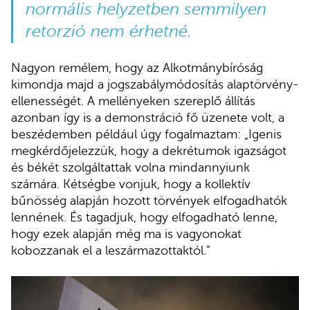
normális helyzetben semmilyen
retorzió nem érhetné.
Nagyon remélem, hogy az Alkotmánybíróság
kimondja majd a jogszabálymódosítás alaptörvény-
ellenességét. A mellényeken szereplő állítás
azonban így is a demonstráció fő üzenete volt, a
beszédemben például úgy fogalmaztam: „Igenis
megkérdőjelezzük, hogy a dekrétumok igazságot
és békét szolgáltattak volna mindannyiunk
számára. Kétségbe vonjuk, hogy a kollektív
bűnösség alapján hozott törvények elfogadhatók
lennének. És tagadjuk, hogy elfogadható lenne,
hogy ezek alapján még ma is vagyonokat
kobozzanak el a leszármazottaktól.”