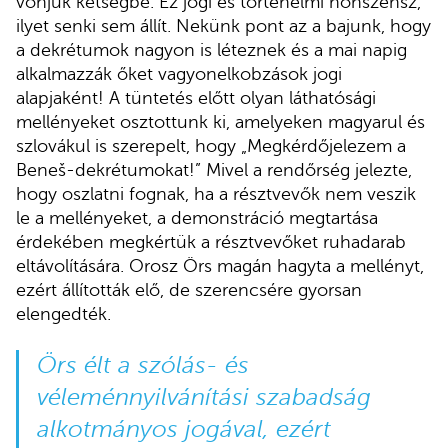
vonjuk kétségbe. Ez jogi és történelmi nonszensz,
ilyet senki sem állít. Nekünk pont az a bajunk, hogy
a dekrétumok nagyon is léteznek és a mai napig
alkalmazzák őket vagyonelkobzások jogi
alapjaként! A tüntetés előtt olyan láthatósági
mellényeket osztottunk ki, amelyeken magyarul és
szlovákul is szerepelt, hogy „Megkérdőjelezem a
Beneš-dekrétumokat!” Mivel a rendőrség jelezte,
hogy oszlatni fognak, ha a résztvevők nem veszik
le a mellényeket, a demonstráció megtartása
érdekében megkértük a résztvevőket ruhadarab
eltávolítására. Orosz Örs magán hagyta a mellényt,
ezért állították elő, de szerencsére gyorsan
elengedték.
Örs élt a szólás- és
véleménnyilvánítási szabadság
alkotmányos jogával, ezért