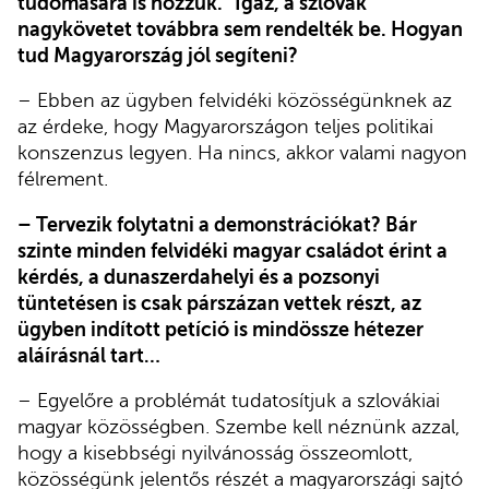
tudomására is hozzuk.” Igaz, a szlovák
nagykövetet továbbra sem rendelték be. Hogyan
tud Magyarország jól segíteni?
– Ebben az ügyben felvidéki közösségünknek az
az érdeke, hogy Magyarországon teljes politikai
konszenzus legyen. Ha nincs, akkor valami nagyon
félrement.
– Tervezik folytatni a demonstrációkat? Bár
szinte minden felvidéki magyar családot érint a
kérdés, a dunaszerdahelyi és a pozsonyi
tüntetésen is csak párszázan vettek részt, az
ügyben indított petíció is mindössze hétezer
aláírásnál tart…
– Egyelőre a problémát tudatosítjuk a szlovákiai
magyar közösségben. Szembe kell néznünk azzal,
hogy a kisebbségi nyilvánosság összeomlott,
közösségünk jelentős részét a magyarországi sajtó