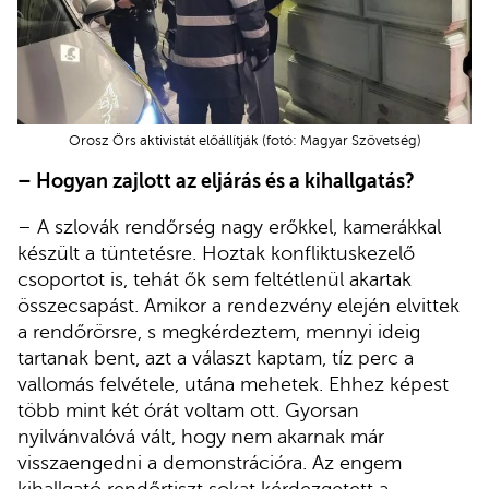
Orosz Örs aktivistát előállítják (fotó: Magyar Szövetség)
– Hogyan zajlott az eljárás és a kihallgatás?
– A szlovák rendőrség nagy erőkkel, kamerákkal
készült a tüntetésre. Hoztak konfliktuskezelő
csoportot is, tehát ők sem feltétlenül akartak
összecsapást. Amikor a rendezvény elején elvittek
a rendőrörsre, s megkérdeztem, mennyi ideig
tartanak bent, azt a választ kaptam, tíz perc a
vallomás felvétele, utána mehetek. Ehhez képest
több mint két órát voltam ott. Gyorsan
nyilvánvalóvá vált, hogy nem akarnak már
visszaengedni a demonstrációra. Az engem
kihallgató rendőrtiszt sokat kérdezgetett a