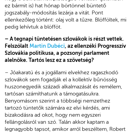
ez bármit is) hat hónap börtönnel büntető
jogszabály-módosítás lezárja a vitát. Pont
ellenkezőleg történt: olaj volt a tűzre. Blöfföltek, mi
pedig lehívtuk a blöfföt.
– A tegnapi tüntetésen szlovákok is részt vettek.
Felszólalt
Martin Dubéci
, az ellenzéki Progresszív
Szlovákia politikusa, a pozsonyi parlament
alelnöke. Tartós lesz ez a szövetség?
– Jóakaratú és a jogállami elvekhez ragaszkodó
szlovákok sem fogadják el a kollektív bűnösség
huszonegyedik századi alkalmazását és remélem,
tartósan számíthatunk a támogatásukra.
Benyomásom szerint a többségi nemzethez
tartozó tüntetők számára ez elvi kérdés, ami
bizakodásra ad okot, hogy nem egyszeri
fellángolásról van szó. Talán akkor kaptam a
legnagyobb tapsot, amikor arról beszéltem, Robert