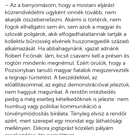
– Az a benyomásom, hogy a mostani eljárást
közrendvédelmi ügyként vinnék tovább, nem
akarják összebenešezni. Akármi is történik, nem
fogok elhallgatni sem én, sem azok a magyar és
szlovák polgárok, akik elfogadhatatlannak tartják a
kollektív bűnösség elvének huszonegyedik századi
alkalmazását. Ha abbahagynánk, igazat adnánk
Robert Ficónak: lám, kicsit csavarni kell a présen és
rögtön mindenki megnémul. Ezért örülök, hogy a
Pozsonyban tanuló magyar fiatalok megszervezték
a tegnapi tüntetést. A beszédekkel, az
előállításommal, az egész demonstrációval jeleztük,
nem hagyjuk magunkat. A rendőri intézkedés
pedig a még esetleg kételkedőknek is jelezte: nem
humbug vagy politikai kommunikáció a
törvénymódosítás bírálata. Tényleg elvisz a rendőr
azért, mert szerepel egy mondat egy láthatósági
mellényen. Ekkora jogtiprást közéleti pályám