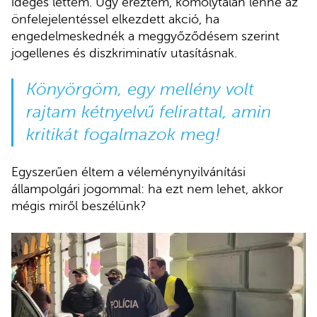
ideges lettem. Úgy éreztem, komolytalan lenne az
önfelejelentéssel elkezdett akció, ha
engedelmeskednék a meggyőződésem szerint
jogellenes és diszkriminatív utasításnak.
Könyörgöm, egy mellény volt
rajtam kétnyelvű felirattal, amin
kritikát fogalmazok meg!
Egyszerűen éltem a véleménynyilvánítási
állampolgári jogommal: ha ezt nem lehet, akkor
mégis miről beszélünk?