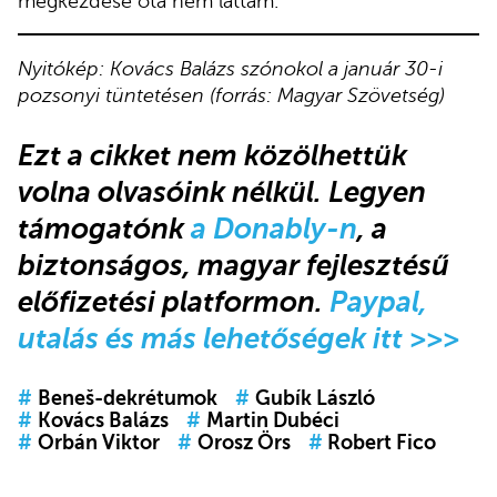
megkezdése óta nem láttam.
Nyitókép: Kovács Balázs szónokol a január 30-i
pozsonyi tüntetésen (forrás: Magyar Szövetség)
Ezt a cikket nem közölhettük
volna olvasóink nélkül. Legyen
támogatónk
a Donably-n
, a
biztonságos, magyar fejlesztésű
előfizetési platformon.
Paypal,
utalás és más lehetőségek itt >>>
#
Beneš-dekrétumok
#
Gubík László
#
Kovács Balázs
#
Martin Dubéci
#
Orbán Viktor
#
Orosz Örs
#
Robert Fico