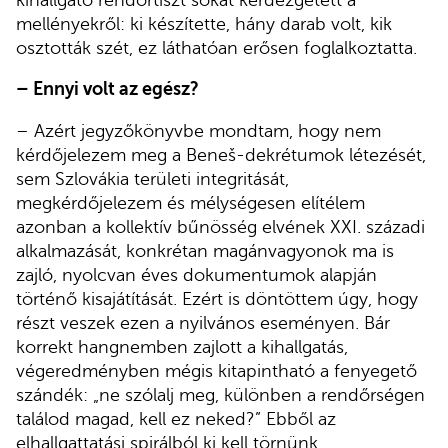
mellényekről: ki készítette, hány darab volt, kik
osztották szét, ez láthatóan erősen foglalkoztatta.
– Ennyi volt az egész?
– Azért jegyzőkönyvbe mondtam, hogy nem
kérdőjelezem meg a Beneš-dekrétumok létezését,
sem Szlovákia területi integritását,
megkérdőjelezem és mélységesen elítélem
azonban a kollektív bűnösség elvének XXI. századi
alkalmazását, konkrétan magánvagyonok ma is
zajló, nyolcvan éves dokumentumok alapján
történő kisajátítását. Ezért is döntöttem úgy, hogy
részt veszek ezen a nyilvános eseményen. Bár
korrekt hangnemben zajlott a kihallgatás,
végeredményben mégis kitapintható a fenyegető
szándék: „ne szólalj meg, különben a rendőrségen
találod magad, kell ez neked?” Ebből az
elhallgattatási spirálból ki kell törnünk.