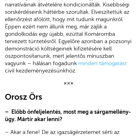
narratíváinak átvételére kondicionálták. Kisebbségi
sorskérdéseink háttérbe szorultak. Elveszítettük az
ellenőrzést afölött, hogy mit tudunk magunkról.
Éppen ezért nem állunk meg, már zajlik a
gondolkodás egy újabb, ezúttal Komáromba
tervezett tüntetésről. Egyelőre azonban a pozsonyi
demonstráció költségeinek kifizetésére kell
öszpontosítanunk, mert jelentős mínuszban
vagyunk – hálásan fogadunk
minden támogatást
civil kezdeményezésünkhöz.
×××
Orosz Örs
– Előbb önfeljelentés, most meg a sárgamellény-
ügy. Mártír akar lenni?
– Akar a fene! De az igazságérzetemet sérti az