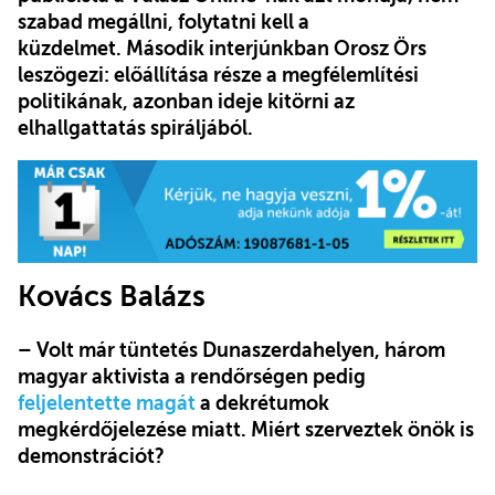
szabad megállni, folytatni kell a
küzdelmet. Második interjúnkban Orosz Örs
leszögezi: előállítása része a megfélemlítési
politikának, azonban ideje kitörni az
elhallgattatás spiráljából.
Kovács Balázs
– Volt már tüntetés Dunaszerdahelyen, három
magyar aktivista a rendőrségen pedig
feljelentette magát
a dekrétumok
megkérdőjelezése miatt. Miért szerveztek önök is
demonstrációt?