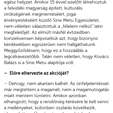
egész helyzet. Amikor 15 évvel ezelőtt létrehoztuk
a felvidéki magyarság épített, kulturális
örökségének megmentéséért, jogai
érvényesítéséért küzdő Sine Metu Egyesületet,
nem véletlen választottuk a „félelem nélkül” latin
megfelelőjét. Az elmúlt másfél évtizedben
konzekvensen képviseltük azt, hogy bizonyos
kérdésekben egyszerűen nem hallgathatunk.
Meggyőződésem, hogy ez a hozzáállás a
legcélravezetőbb. Talán nem véletlen, hogy Kovács
Balázs is a Sine Metu alapítója volt.
–
Előre eltervezte az akcióját?
– Dehogy, nem akartam balhét. Az önfeljelentéssel
már megtettem a magamét, nem a magamutogatás
miatt mentem tüntetni. Amikor azonban
elhangzott, hogy a rendőrség kérésére le kell venni
a mellényeket, különben oszlatás következik,