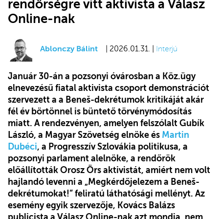
rendőrségre vitt aktivista a Válasz
Online-nak
Ablonczy Bálint
| 2026.01.31. |
Interjú
Január 30-án a pozsonyi óvárosban a Köz.ügy
elnevezésű fiatal aktivista csoport demonstrációt
szervezett a a Beneš-dekrétumok kritikáját akár
fél év börtönnel is büntető törvénymódosítás
miatt. A rendezvényen, amelyen felszólalt Gubík
László, a Magyar Szövetség elnöke és
Martin
Dubéci
, a Progresszív Szlovákia politikusa, a
pozsonyi parlament alelnöke, a rendőrök
előállították Orosz Örs aktivistát, amiért nem volt
hajlandó levenni a „Megkérdőjelezem a Beneš-
dekrétumokat!” feliratú láthatósági mellényt. Az
esemény egyik szervezője, Kovács Balázs
publicista a Válasz Online-nak azt mondja, nem