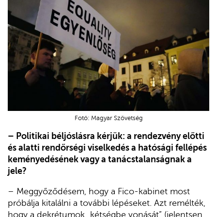
Fotó: Magyar Szövetség
– Politikai béljóslásra kérjük: a rendezvény előtti
és alatti rendőrségi viselkedés a hatósági fellépés
keményedésének vagy a tanácstalanságnak a
jele?
– Meggyőződésem, hogy a Fico-kabinet most
próbálja kitalálni a további lépéseket. Azt remélték,
hogy a dekrétumok „kétségbe vonását” (jelentsen