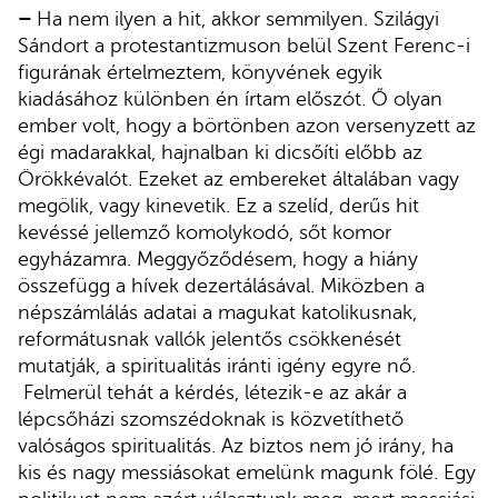
–
Ha nem ilyen a hit, akkor semmilyen. Szilágyi
Sándort a protestantizmuson belül Szent Ferenc-i
figurának értelmeztem, könyvének egyik
kiadásához különben én írtam előszót. Ő olyan
ember volt, hogy a börtönben azon versenyzett az
égi madarakkal, hajnalban ki dicsőíti előbb az
Örökkévalót. Ezeket az embereket általában vagy
megölik, vagy kinevetik. Ez a szelíd, derűs hit
kevéssé jellemző komolykodó, sőt komor
egyházamra. Meggyőződésem, hogy a hiány
összefügg a hívek dezertálásával. Miközben a
népszámlálás adatai a magukat katolikusnak,
reformátusnak vallók jelentős csökkenését
mutatják, a spiritualitás iránti igény egyre nő.
Felmerül tehát a kérdés, létezik-e az akár a
lépcsőházi szomszédoknak is közvetíthető
valóságos spiritualitás. Az biztos nem jó irány, ha
kis és nagy messiásokat emelünk magunk fölé. Egy