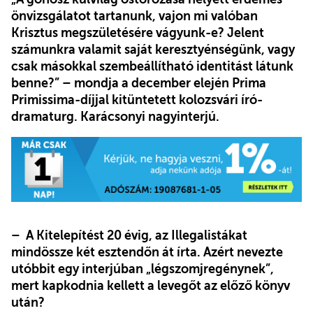
önvizsgálatot tartanunk, vajon mi valóban
Krisztus megszületésére vágyunk-e? Jelent
számunkra valamit saját keresztyénségünk, vagy
csak másokkal szembeállítható identitást látunk
benne?” – mondja a december elején Prima
Primissima-díjjal kitüntetett kolozsvári író-
dramaturg. Karácsonyi nagyinterjú.
– A Kitelepítést 20 évig, az Illegalistákat
mindössze két esztendőn át írta. Azért nevezte
utóbbit egy interjúban „légszomjregénynek”,
mert kapkodnia kellett a levegőt az előző könyv
után?