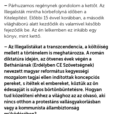
–
Párhuzamos regénynek gondolom a kettőt. Az
Illegalisták mintha körbefolyná időben a
Kitelepítést. Előbbi 15 évvel korábban, a második
világháború alatt kezdődik és valamivel később
fejeződik be. Az én lelkemben ez inkább egy
könyv, mint kettő.
– Az Illegalistákat a transzcendencia, a költőiség
mellett a történelem is meghatározza. A román
diktatúra idején, az ötvenes évek végén a
Bethániának (Erdélyben CE Szövetségnek)
nevezett magyar református kegyességi
mozgalom tagjai ellen indítottak koncepciós
pereket, s ítéltek el embereket, köztük az ön
édesapját is súlyos börtönbüntetésre. Hogyan
tud közelíteni ehhez a világhoz az az olvasó, aki
nincs otthon a protestáns vallásgyakorlásban
vagy a kommunista állambiztonság
működésében?