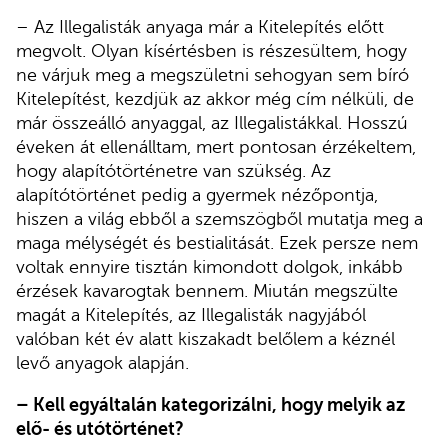
– Az Illegalisták anyaga már a Kitelepítés előtt
megvolt. Olyan kísértésben is részesültem, hogy
ne várjuk meg a megszületni sehogyan sem bíró
Kitelepítést, kezdjük az akkor még cím nélküli, de
már összeálló anyaggal, az Illegalistákkal. Hosszú
éveken át ellenálltam, mert pontosan érzékeltem,
hogy alapítótörténetre van szükség. Az
alapítótörténet pedig a gyermek nézőpontja,
hiszen a világ ebből a szemszögből mutatja meg a
maga mélységét és bestialitását. Ezek persze nem
voltak ennyire tisztán kimondott dolgok, inkább
érzések kavarogtak bennem. Miután megszülte
magát a Kitelepítés, az Illegalisták nagyjából
valóban két év alatt kiszakadt belőlem a kéznél
levő anyagok alapján.
– Kell egyáltalán kategorizálni, hogy melyik az
elő- és utótörténet?