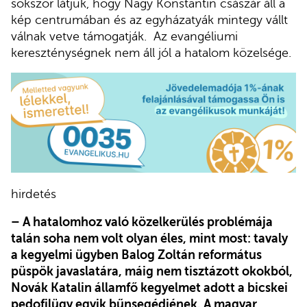
sokszor látjuk, hogy Nagy Konstantin császár áll a
kép centrumában és az egyházatyák mintegy vállt
válnak vetve támogatják. Az evangéliumi
kereszténységnek nem áll jól a hatalom közelsége.
hirdetés
– A hatalomhoz való közelkerülés problémája
talán soha nem volt olyan éles, mint most: tavaly
a kegyelmi ügyben Balog Zoltán református
püspök javaslatára, máig nem tisztázott okokból,
Novák Katalin államfő kegyelmet adott a bicskei
pedofilügy egyik bűnsegédjének. A magyar