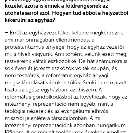
közélet azóta is ennek a földrengésnek az
utóhatásairól szól. Hogyan tud ebből a helyzetből
kikerülni az egyház?
–
Erről az egyházvezetőket kellene megkérdezni,
ami már önmagában ellentmondás: a
protestantizmus lényege, hogy az egyház vezetői
mi, a hívek vagyunk. Ami történt, velünk esett meg,
testvéreink váltak eszközökké. De hát számunkra is
sok éven át jórészt eszközök voltak csupán, és
nem testvérek, a református egyház anyagi
megszilárdulását vártuk el tőlük. Senki nem maradt
tiszta az egész egyházban, azt hiszem. A
református gondolkodásból az következik, hogy az
intézményi reprezentáció nem egyéb, mint a
teológiai nézetek és az evangéliumi elhívás
missziói jelenléte a társadalomban. A mi
intézményi reprezentációnk azonban hungarikum.
Kifinomult és művelt teológusok érvelnek amellett,