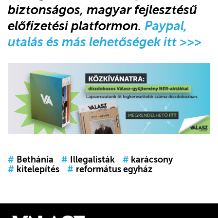
biztonságos, magyar fejlesztésű
előfizetési platformon.
Paypal,
utalás és más lehetőségek itt >>>
#
Bethánia
#
Illegalisták
#
karácsony
#
kitelepítés
#
református egyház