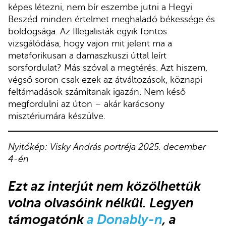
képes létezni, nem bír eszembe jutni a Hegyi
Beszéd minden értelmet meghaladó békessége és
boldogsága. Az Illegalisták egyik fontos
vizsgálódása, hogy vajon mit jelent ma a
metaforikusan a damaszkuszi úttal leírt
sorsfordulat? Más szóval a megtérés. Azt hiszem,
végső soron csak ezek az átváltozások, köznapi
feltámadások számítanak igazán. Nem késő
megfordulni az úton – akár karácsony
misztériumára készülve.
Nyitókép: Visky András portréja 2025. december
4-én
Ezt az interjút nem közölhettük
volna olvasóink nélkül. Legyen
támogatónk
a Donably-n
, a