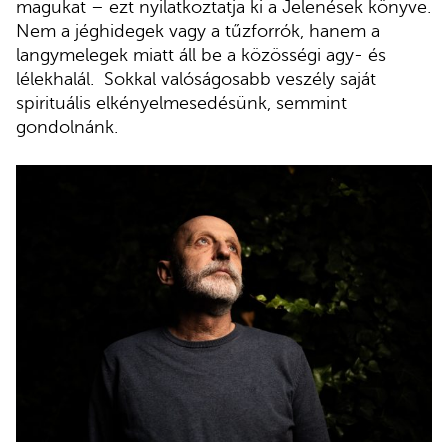
magukat – ezt nyilatkoztatja ki a Jelenések könyve.
Nem a jéghidegek vagy a tűzforrók, hanem a
langymelegek miatt áll be a közösségi agy- és
lélekhalál. Sokkal valóságosabb veszély saját
spirituális elkényelmesedésünk, semmint
gondolnánk.