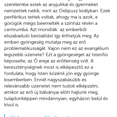
szerelembe estek az anyjukkal és gyermeket
nemzettek nekik, mint az Oidipusz királyban. Ezek
periférikus tettek voltak, ahogy ma is azok, a
görögök mégis beemelték a színház révén a
centrumba. Azt mondták: az emberből
elszabaduló bestialitást így érthetjük meg. Az
emberi gyöngeség mutatja meg az erő
problematikusságát. Vajon nem ez az evangélium
legszebb üzenete? Ezt a gyöngeséget az Istenfiú
képviselte, az Ő ereje az erőtlenség volt. A
kereszténységnek most is elképesztő ez a
fordulata, hogy Isten közénk jön egy gyönge
kisemberben. Ennél nagyszabásúbb és
relevánsabb üzenetet nem tudok elképzelni,
amikor az erő új bálványai előtt hajlunk meg,
tulajdonképpen mindannyian, egyházon belül és
kívül is.