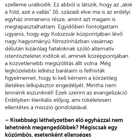
szelleme uralkodik. Ez abból is látszik, hogy az „akié
a föld, azé a vallás” 16. századi elve ma is az erdélyi
egyház immanens része, amint azt magam is
megtapasztalhattam. Egyidőben fontolgattam
ugyanis, hogy egy Kolozsvár központjában lévő
nagy hagyományú filmszínházban vasárnap
délután kizárólag fiataloknak szóló alternatív
istentiszteletet indítok el, aminek középpontjában
a közvetlenebb megszólítás állt volna. Még
legközelebbi lelkész barátaim is felhívták
figyelmemet, hogy ki kell kérnem a körzetileg
illetékes lelkipásztor engedélyét. Mintha nem
lennénk eszünknél! Ezek szerint az evangelizáció
Erdélyben klerikális előjog, ami tökéletesen
ellentétes a misszió gondolatával.
– Kisebbségi léthelyzetben élő egyházzal nem
lehetnénk megengedőbbek? Mégiscsak egy
közömbös, esetenként ellenséges