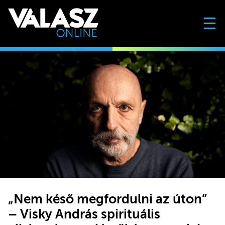
☰
„Nem késő megfordulni az úton”
– Visky András spirituális