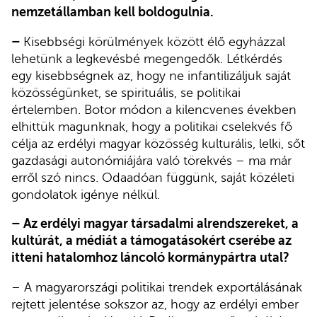
nemzetállamban kell boldogulnia.
–
Kisebbségi körülmények között élő egyházzal
lehetünk a legkevésbé megengedők. Létkérdés
egy kisebbségnek az, hogy ne infantilizáljuk saját
közösségünket, se spirituális, se politikai
értelemben. Botor módon a kilencvenes években
elhittük magunknak, hogy a politikai cselekvés fő
célja az erdélyi magyar közösség kulturális, lelki, sőt
gazdasági autonómiájára való törekvés – ma már
erről szó nincs. Odaadóan függünk, saját közéleti
gondolatok igénye nélkül.
– Az erdélyi magyar társadalmi alrendszereket, a
kultúrát, a médiát a támogatásokért cserébe az
itteni hatalomhoz láncoló kormánypártra utal?
– A magyarországi politikai trendek exportálásának
rejtett jelentése sokszor az, hogy az erdélyi ember