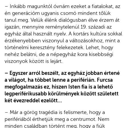
– Inkább magunktól óvnám ezeket a fiatalokat, az
én generációm ugyanis csomó mindent tőlük
tanul meg. Velük élénk dialógusban élve érzem át
igazán, mennyire reménytelenül 19. századi az
egyház által használt nyelv. A kortárs kultúra sokkal
érzékenyebben viszonyul a változásokhoz, mint a
történelmi keresztény felekezetek. Lehet, hogy
nehéz belátni, de a népegyház kora kisebbségi
viszonyok között is lejárt.
– Egyszer arról beszélt, az egyház jobban értené
a világot, ha többet lenne a periférián. Furcsa
megfogalmazás ez, hiszen Isten fia is a lehető
legperiférikusabb körülmények között született
két évezreddel ezelőtt…
– Már a görög tragédia is felismerte, hogy a
perifériából érthetjük meg a centrumot. Nem
minden családban történt meg, hogy a fiúk