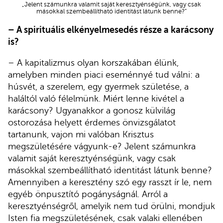
„Jelent számunkra valamit saját keresztyénségünk, vagy csak
másokkal szembeállítható identitást látunk benne?”
– A spirituális elkényelmesedés része a karácsony
is?
– A kapitalizmus olyan korszakában élünk,
amelyben minden piaci eseménnyé tud válni: a
húsvét, a szerelem, egy gyermek születése, a
haláltól való félelmünk. Miért lenne kivétel a
karácsony? Ugyanakkor a gonosz külvilág
ostorozása helyett érdemes önvizsgálatot
tartanunk, vajon mi valóban Krisztus
megszületésére vágyunk-e? Jelent számunkra
valamit saját keresztyénségünk, vagy csak
másokkal szembeállítható identitást látunk benne?
Amennyiben a keresztény szó egy rasszt ír le, nem
egyéb önpusztító pogányságnál. Arról a
keresztyénségről, amelyik nem tud örülni, mondjuk
Isten fia megszületésének, csak valaki ellenében