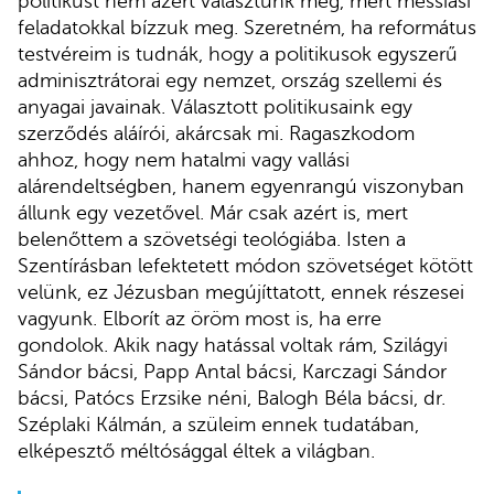
politikust nem azért választunk meg, mert messiási
feladatokkal bízzuk meg. Szeretném, ha református
testvéreim is tudnák, hogy a politikusok egyszerű
adminisztrátorai egy nemzet, ország szellemi és
anyagai javainak. Választott politikusaink egy
szerződés aláírói, akárcsak mi. Ragaszkodom
ahhoz, hogy nem hatalmi vagy vallási
alárendeltségben, hanem egyenrangú viszonyban
állunk egy vezetővel. Már csak azért is, mert
belenőttem a szövetségi teológiába. Isten a
Szentírásban lefektetett módon szövetséget kötött
velünk, ez Jézusban megújíttatott, ennek részesei
vagyunk. Elborít az öröm most is, ha erre
gondolok. Akik nagy hatással voltak rám, Szilágyi
Sándor bácsi, Papp Antal bácsi, Karczagi Sándor
bácsi, Patócs Erzsike néni, Balogh Béla bácsi, dr.
Széplaki Kálmán, a szüleim ennek tudatában,
elképesztő méltósággal éltek a világban.