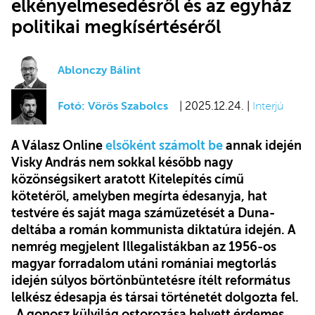
elkényelmesedésről és az egyház
politikai megkísértéséről
Ablonczy Bálint
Fotó: Vörös Szabolcs
| 2025.12.24. |
Interjú
A Válasz Online
elsőként számolt be
annak idején
Visky András nem sokkal később nagy
közönségsikert aratott Kitelepítés című
kötetéről, amelyben megírta édesanyja, hat
testvére és saját maga száműzetését a Duna-
deltába a román kommunista diktatúra idején. A
nemrég megjelent Illegalistákban az 1956-os
magyar forradalom utáni romániai megtorlás
idején súlyos börtönbüntetésre ítélt református
lelkész édesapja és társai történetét dolgozta fel.
„A gonosz külvilág ostorozása helyett érdemes