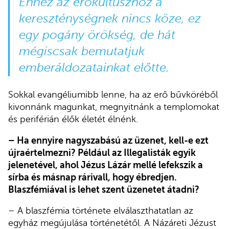
Ehhez az erőkultuszhoz a
kereszténységnek nincs köze, ez
egy pogány örökség, de hát
mégiscsak bemutatjuk
emberáldozatainkat előtte.
Sokkal evangéliumibb lenne, ha az erő bűvköréből
kivonnánk magunkat, megnyitnánk a templomokat
és periférián élők életét élnénk.
– Ha ennyire nagyszabású az üzenet, kell-e ezt
újraértelmezni? Például az Illegalisták egyik
jelenetével, ahol Jézus Lázár mellé lefekszik a
sírba és másnap rárivall, hogy ébredjen.
Blaszfémiával is lehet szent üzenetet átadni?
– A blaszfémia története elválaszthatatlan az
egyház megújulása történetétől. A Názáreti Jézust