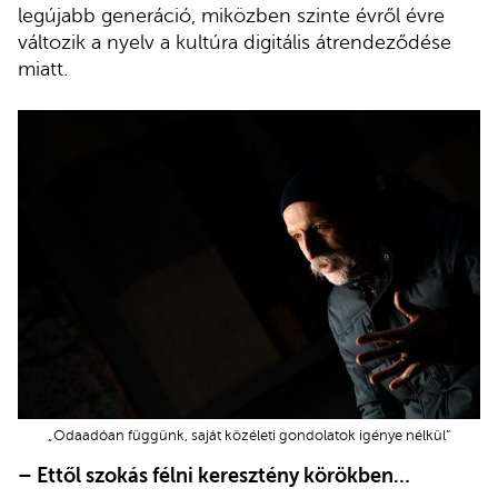
legújabb generáció, miközben szinte évről évre
változik a nyelv a kultúra digitális átrendeződése
miatt.
„Odaadóan függünk, saját közéleti gondolatok igénye nélkül”
– Ettől szokás félni keresztény körökben…