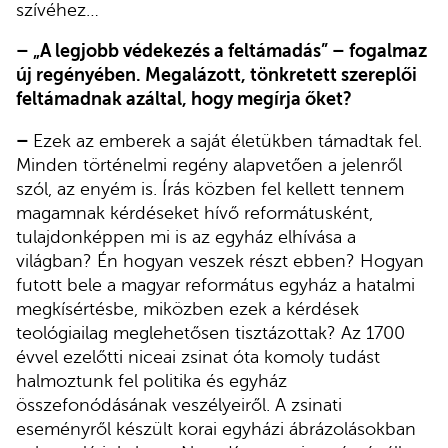
szívéhez…
– „A legjobb védekezés a feltámadás” – fogalmaz
új regényében. Megalázott, tönkretett szereplői
feltámadnak azáltal, hogy megírja őket?
–
Ezek az emberek a saját életükben támadtak fel.
Minden történelmi regény alapvetően a jelenről
szól, az enyém is. Írás közben fel kellett tennem
magamnak kérdéseket hívő reformátusként,
tulajdonképpen mi is az egyház elhívása a
világban? Én hogyan veszek részt ebben? Hogyan
futott bele a magyar református egyház a hatalmi
megkísértésbe, miközben ezek a kérdések
teológiailag meglehetősen tisztázottak? Az 1700
évvel ezelőtti niceai zsinat óta komoly tudást
halmoztunk fel politika és egyház
összefonódásának veszélyeiről. A zsinati
eseményről készült korai egyházi ábrázolásokban