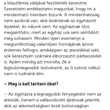
a blaszfémia vádjával feszítették keresztre.
Szeretném emlékeztetni magunkat, hogy mi a
mindenható Istenben bízunk. A mindenhatóság
nem azoknál van, akik lerántanak az egyházról
lepleket, és nálunk sem. Az egyháznak tilos
megsértődni, mert az egyház ura sem sértődött
meg sohasem. Minden ilyen eseményt a
megszólítottság valamilyen formájának lenne
érdemes felfogni, amiképpen az ateistákkal való,
sok keresztyén számára elborzasztó párbeszédet
is. Apám mindig azt mondta, ők a
legkülönlegesebb testvéreink, az ő tükrük nélkül
nem is tudnánk élni.
– Meg is kell téríteni őket?
– Az egyházra a legnagyobb fenyegetést nem az
ateisták, hanem a vallásoskodó ájtatosak jelentik,
akik az alávetettségben érzik biztonságban