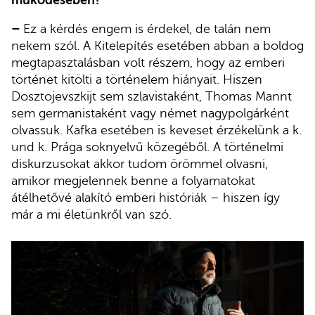
–
Ez a kérdés engem is érdekel, de talán nem
nekem szól. A Kitelepítés esetében abban a boldog
megtapasztalásban volt részem, hogy az emberi
történet kitölti a történelem hiányait. Hiszen
Dosztojevszkijt sem szlavistaként, Thomas Mannt
sem germanistaként vagy német nagypolgárként
olvassuk. Kafka esetében is keveset érzékelünk a k.
und k. Prága soknyelvű közegéből. A történelmi
diskurzusokat akkor tudom örömmel olvasni,
amikor megjelennek benne a folyamatokat
átélhetővé alakító emberi históriák – hiszen így
már a mi életünkről van szó.