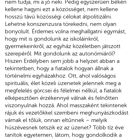
nem tudja, mi a jó neki. Pedig egyszerűen békén
kellene hagyni ezt a közösséget, nem kellene
hosszú távú közösségi célokat átpolitizálni.
Lehetne konszenzusra törekedni, nem olyan
bonyolult. Érdemes volna meghallgatni egymást,
hogy mit is gondolunk az iskoláinkról,
gyermekeinkről, az egyház közéletben játszott
szerepéről. Mit gondolunk az autonómiáról?
Hiszen Erdélyben sem jobb a helyzet abban a
tekintetben, hogy a fiatalok hogyan állnak a
történelmi egyházakhoz. Ott, ahol valóságos
spirituális, élet közeli üzenetek jelennek meg a
megfelelés görcsei és félelmei nélkül, a fiatalok
elképesztően érzékennyé válnak és felnőtten
viszonyulnak hozzá. Ahol masszaként tekintenek
rájuk és vezetőkkel szembeni meghunyászkodást
várnak el tőlük, onnan eltűnnek – melyik
húszévesnek tetszik ez az üzenet? Több tíz éve
tanítok egyetemen, látom, hogy gondolkodik a