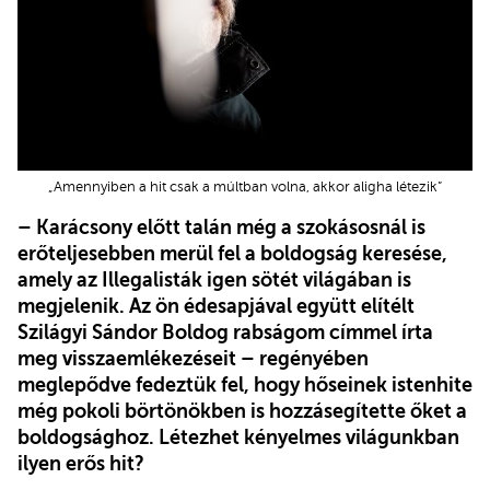
„Amennyiben a hit csak a múltban volna, akkor aligha létezik”
– Karácsony előtt talán még a szokásosnál is
erőteljesebben merül fel a boldogság keresése,
amely az Illegalisták igen sötét világában is
megjelenik. Az ön édesapjával együtt elítélt
Szilágyi Sándor Boldog rabságom címmel írta
meg visszaemlékezéseit – regényében
meglepődve fedeztük fel, hogy hőseinek istenhite
még pokoli börtönökben is hozzásegítette őket a
boldogsághoz. Létezhet kényelmes világunkban
ilyen erős hit?