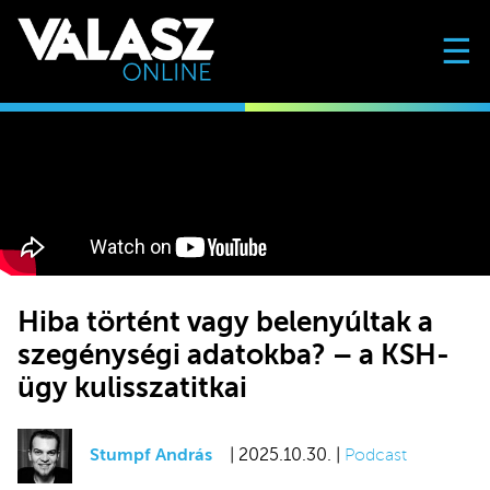
☰
Hiba történt vagy belenyúltak a
szegénységi adatokba? – a KSH-
ügy kulisszatitkai
Stumpf András
| 2025.10.30. |
Podcast