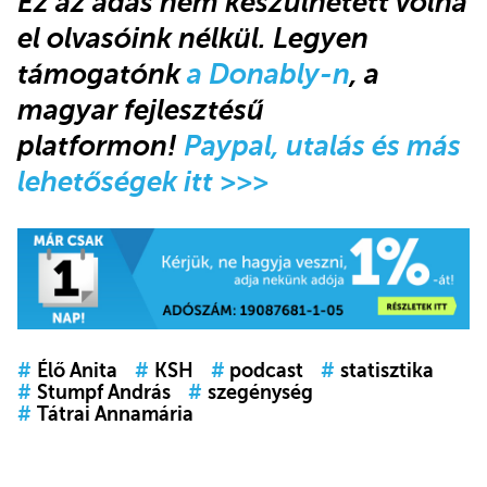
Ez az adás nem készülhetett volna
el olvasóink nélkül. Legyen
támogatónk
a Donably-n
, a
magyar fejlesztésű
platformon!
Paypal, utalás és más
lehetőségek itt >>>
#
Élő Anita
#
KSH
#
podcast
#
statisztika
#
Stumpf András
#
szegénység
#
Tátrai Annamária