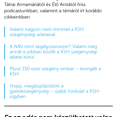
Tátrai Annamáriától és Élő Anitától friss
podcastunkban, valamint a témáról írt korábbi
cikkeinkben:
Valami nagyon nem stimmel a KSH
szegénységi adataival
A NAV mint segélyszervezet? Valami még
annál is jobban bűzlik a KSH szegénységi
adatai körül
Plusz 150 ezer szegény ember – korrigált a
KSH
Hopp, megduplázódott a
gyerekszegénység – újabb fordulat a KSH-
ügyben