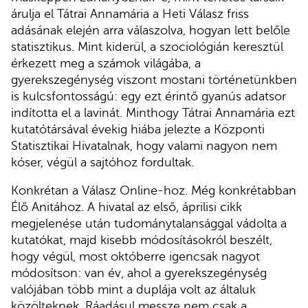
árulja el Tátrai Annamária a Heti Válasz friss
adásának elején arra válaszolva, hogyan lett belőle
statisztikus. Mint kiderül, a szociológián keresztül
érkezett meg a számok világába, a
gyerekszegénység viszont mostani történetünkben
is kulcsfontosságú: egy ezt érintő gyanús adatsor
indította el a lavinát. Minthogy Tátrai Annamária ezt
kutatótársával évekig hiába jelezte a Központi
Statisztikai Hivatalnak, hogy valami nagyon nem
kóser, végül a sajtóhoz fordultak.
Konkrétan a Válasz Online-hoz. Még konkrétabban
Élő Anitához. A hivatal az első, áprilisi cikk
megjelenése után tudománytalansággal vádolta a
kutatókat, majd kisebb módosításokról beszélt,
hogy végül, most októberre igencsak nagyot
módosítson: van év, ahol a gyerekszegénység
valójában több mint a duplája volt az általuk
közölteknek. Ráadásul messze nem csak a