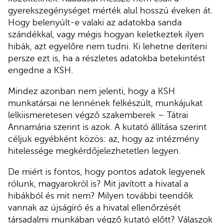
gyerekszegénységet mérték alul hosszú éveken át.
Hogy belenyúlt-e valaki az adatokba sanda
szándékkal, vagy mégis hogyan keletkeztek ilyen
hibák, azt egyelőre nem tudni. Ki lehetne deríteni
persze ezt is, ha a részletes adatokba betekintést
engedne a KSH.
Mindez azonban nem jelenti, hogy a KSH
munkatársai ne lennének felkészült, munkájukat
lelkiismeretesen végző szakemberek – Tátrai
Annamária szerint is azok. A kutató állítása szerint
céljuk egyébként közös: az, hogy az intézmény
hitelessége megkérdőjelezhetetlen legyen.
De miért is fontos, hogy pontos adatok legyenek
rólunk, magyarokról is? Mit javított a hivatal a
hibákból és mit nem? Milyen további teendők
vannak az újságíró és a hivatal ellenőrzését
társadalmi munkában végző kutató előtt? Válaszok