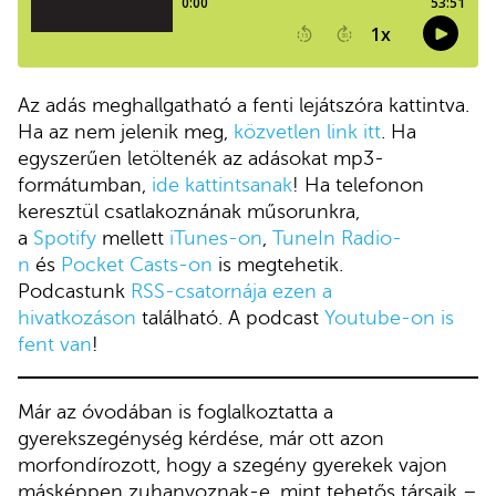
Az adás meghallgatható a fenti lejátszóra kattintva.
Ha az nem jelenik meg,
közvetlen link itt
. Ha
egyszerűen letöltenék az adásokat mp3-
formátumban,
ide kattintsanak
! Ha telefonon
keresztül csatlakoznának műsorunkra,
a
Spotify
mellett
iTunes-on
,
TuneIn Radio-
n
és
Pocket Casts-on
is megtehetik.
Podcastunk
RSS-csatornája ezen a
hivatkozáson
található. A podcast
Youtube-on is
fent van
!
Már az óvodában is foglalkoztatta a
gyerekszegénység kérdése, már ott azon
morfondírozott, hogy a szegény gyerekek vajon
másképpen zuhanyoznak-e, mint tehetős társaik –