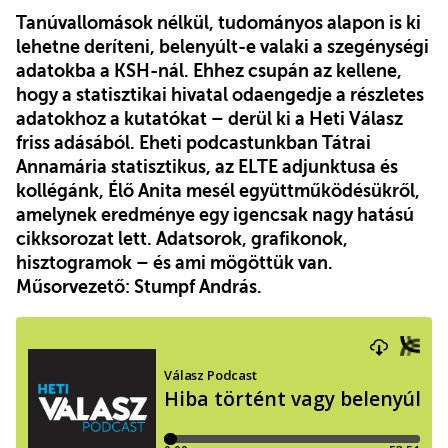
Tanúvallomások nélkül, tudományos alapon is ki
lehetne deríteni, belenyúlt-e valaki a szegénységi
adatokba a KSH-nál. Ehhez csupán az kellene,
hogy a statisztikai hivatal odaengedje a részletes
adatokhoz a kutatókat – derül ki a Heti Válasz
friss adásából. Eheti podcastunkban Tátrai
Annamária statisztikus, az ELTE adjunktusa és
kollégánk, Élő Anita mesél együttműködésükről,
amelynek eredménye egy igencsak nagy hatású
cikksorozat lett. Adatsorok, grafikonok,
hisztogramok – és ami mögöttük van.
Műsorvezető: Stumpf András.