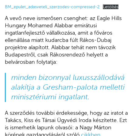
BM_epulet_adasveteli_szerzodes-compressed-2
Letöltés
A vevő neve ismerősen csenghet: az Eagle Hills
Hungary Mohamed Alabbar emirátusi
ingatlanfejlesztő vállalkozása, amit a főváros
ellenállása miatt kudarcba fúlt Rákos-Dubaj
projektre alapított. Alabbar tehát nem távozik
Budapestről, csak Rákosrendező helyett a
belvárosban folytatja:
minden bizonnyal luxusszállodává
alakítja a Gresham-palota melletti
minisztériumi ingatlant.
A szerződés további érdekessége, hogy az iratot a
Takács, Kiss és Társai Ügyvédi Iroda készítette. Ezt
is ismerhetik lapunk olvasói: a Nagy Márton
körének gazdagodásáról szóló
cikkben