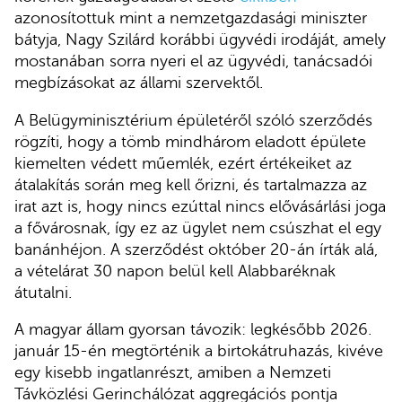
azonosítottuk mint a nemzetgazdasági miniszter
bátyja, Nagy Szilárd korábbi ügyvédi irodáját, amely
mostanában sorra nyeri el az ügyvédi, tanácsadói
megbízásokat az állami szervektől.
A Belügyminisztérium épületéről szóló szerződés
rögzíti, hogy a tömb mindhárom eladott épülete
kiemelten védett műemlék, ezért értékeiket az
átalakítás során meg kell őrizni, és tartalmazza az
irat azt is, hogy nincs ezúttal nincs elővásárlási joga
a fővárosnak, így ez az ügylet nem csúszhat el egy
banánhéjon. A szerződést október 20-án írták alá,
a vételárat 30 napon belül kell Alabbaréknak
átutalni.
A magyar állam gyorsan távozik: legkésőbb 2026.
január 15-én megtörténik a birtokátruhazás, kivéve
egy kisebb ingatlanrészt, amiben a Nemzeti
Távközlési Gerinchálózat aggregációs pontja