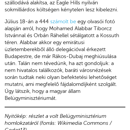
szállodává alakítsa, az Eagle Hills nyilván
sokmilliárdos költségen kénytelen lesz kibelezni.
Július 18-án a 444
számolt be
egy olvasói fotó
alapján arról, hogy Mohamed Alabbar Tiborcz
Istvánnal és Orbán Ráhellel sétálgatott a Kossuth
téren. Alabbar akkor egy emirátusi
üzletemberekből álló delegációval érkezett
Budapestre, de már Rákos-Dubaj meghiúsulása
után. Talán nem tévedünk, ha azt gondoljuk: a
nem hivatalos találkozók, baráti városnézések
során tudtak neki olyan befektetési lehetőséget
mutatni, ami megfelelő fájdalomdíjként szolgált.
Úgy látszik, hogy a magyar állam
Belügyminisztériumát.
Nyitókép: részlet a volt Belügyminisztérium
homlokzatáról (forrás: Wikimedia Commons /
Godot13)