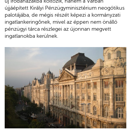
új irodaházakba költözik, hanem a Várban
újjáépített Királyi Pénzügyminisztérium neogótikus
palotájába, de mégis részét képezi a kormányzati
ingatlankeringőnek, mivel az éppen nem önálló
pénzügyi tárca részlegei az újonnan megvett
ingatlanokba kerülnek.