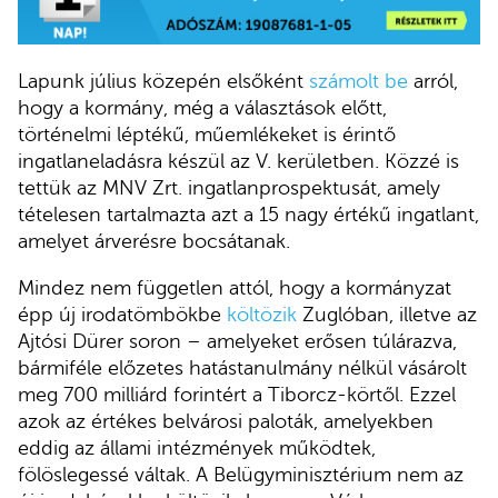
Lapunk július közepén elsőként
számolt be
arról,
hogy a kormány, még a választások előtt,
történelmi léptékű, műemlékeket is érintő
ingatlaneladásra készül az V. kerületben. Közzé is
tettük az MNV Zrt. ingatlanprospektusát, amely
tételesen tartalmazta azt a 15 nagy értékű ingatlant,
amelyet árverésre bocsátanak.
Mindez nem független attól, hogy a kormányzat
épp új irodatömbökbe
költözik
Zuglóban, illetve az
Ajtósi Dürer soron – amelyeket erősen túlárazva,
bármiféle előzetes hatástanulmány nélkül vásárolt
meg 700 milliárd forintért a Tiborcz-körtől. Ezzel
azok az értékes belvárosi paloták, amelyekben
eddig az állami intézmények működtek,
fölöslegessé váltak. A Belügyminisztérium nem az