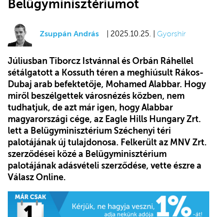
Belügyminisztériumot
Zsuppán András
| 2025.10.25. |
Gyorshír
Júliusban Tiborcz Istvánnal és Orbán Ráhellel
sétálgatott a Kossuth téren a meghiúsult Rákos-
Dubaj arab befektetője, Mohamed Alabbar. Hogy
miről beszélgettek városnézés közben, nem
tudhatjuk, de azt már igen, hogy Alabbar
magyarországi cége, az Eagle Hills Hungary Zrt.
lett a Belügyminisztérium Széchenyi téri
palotájának új tulajdonosa. Felkerült az MNV Zrt.
szerződései közé a Belügyminisztérium
palotájának adásvételi szerződése, vette észre a
Válasz Online.