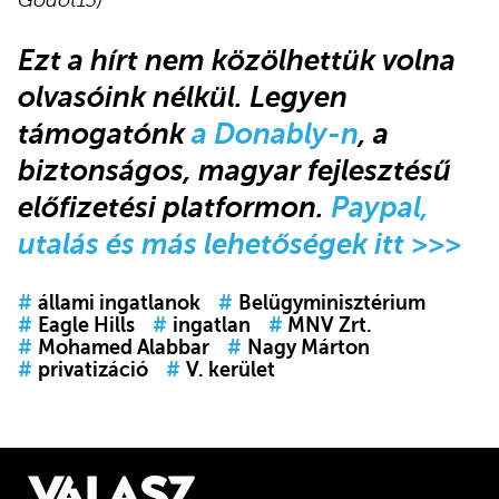
Ezt a hírt nem közölhettük volna
olvasóink nélkül. Legyen
támogatónk
a Donably-n
, a
biztonságos, magyar fejlesztésű
előfizetési platformon.
Paypal,
utalás és más lehetőségek itt >>>
#
állami ingatlanok
#
Belügyminisztérium
#
Eagle Hills
#
ingatlan
#
MNV Zrt.
#
Mohamed Alabbar
#
Nagy Márton
#
privatizáció
#
V. kerület