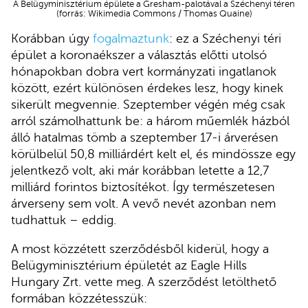
A Belügyminisztérium épülete a Gresham-palotával a Széchenyi téren
(forrás: Wikimedia Commons / Thomas Quaine)
Korábban úgy
fogalmaztunk
: ez a Széchenyi téri
épület a koronaékszer a választás előtti utolsó
hónapokban dobra vert kormányzati ingatlanok
között, ezért különösen érdekes lesz, hogy kinek
sikerült megvennie. Szeptember végén még csak
arról számolhattunk be: a három műemlék házból
álló hatalmas tömb a szeptember 17-i árverésen
körülbelül 50,8 milliárdért kelt el, és mindössze egy
jelentkező volt, aki már korábban letette a 12,7
milliárd forintos biztosítékot. Így természetesen
árverseny sem volt. A vevő nevét azonban nem
tudhattuk – eddig.
A most közzétett szerződésből kiderül, hogy a
Belügyminisztérium épületét az Eagle Hills
Hungary Zrt. vette meg. A szerződést letölthető
formában közzétesszük: