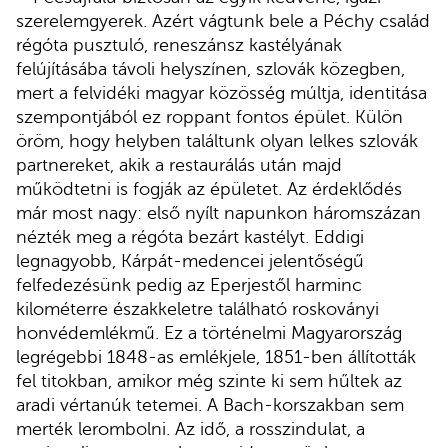
szerelemgyerek. Azért vágtunk bele a Péchy család
régóta pusztuló, reneszánsz kastélyának
felújításába távoli helyszínen, szlovák közegben,
mert a felvidéki magyar közösség múltja, identitása
szempontjából ez roppant fontos épület. Külön
öröm, hogy helyben találtunk olyan lelkes szlovák
partnereket, akik a restaurálás után majd
működtetni is fogják az épületet. Az érdeklődés
már most nagy: első nyílt napunkon háromszázan
nézték meg a régóta bezárt kastélyt. Eddigi
legnagyobb, Kárpát-medencei jelentőségű
felfedezésünk pedig az Eperjestől harminc
kilométerre északkeletre található roskoványi
honvédemlékmű. Ez a történelmi Magyarország
legrégebbi 1848-as emlékjele, 1851-ben állították
fel titokban, amikor még szinte ki sem hűltek az
aradi vértanúk tetemei. A Bach-korszakban sem
merték lerombolni. Az idő, a rosszindulat, a