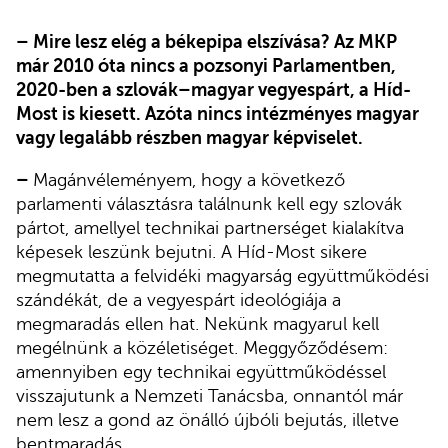
– Mire lesz elég a békepipa elszívása? Az MKP
már 2010 óta nincs a pozsonyi Parlamentben,
2020-ben a szlovák–magyar vegyespárt, a Híd-
Most is kiesett. Azóta nincs intézményes magyar
vagy legalább részben magyar képviselet.
–
Magánvéleményem, hogy a következő
parlamenti választásra találnunk kell egy szlovák
pártot, amellyel technikai partnerséget kialakítva
képesek leszünk bejutni. A Híd-Most sikere
megmutatta a felvidéki magyarság együttműködési
szándékát, de a vegyespárt ideológiája a
megmaradás ellen hat. Nekünk magyarul kell
megélnünk a közéletiséget. Meggyőződésem:
amennyiben egy technikai együttműködéssel
visszajutunk a Nemzeti Tanácsba, onnantól már
nem lesz a gond az önálló újbóli bejutás, illetve
bentmaradás.