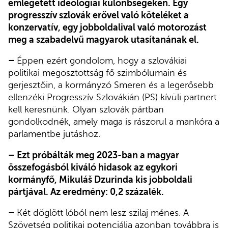
emlegetett ideológiai különbségeken. Egy
progresszív szlovák erővel való köteléket a
konzervatív, egy jobboldalival való motorozást
meg a szabadelvű magyarok utasítanának el.
–
Éppen ezért gondolom, hogy a szlovákiai
politikai megosztottság fő szimbólumain és
gerjesztőin, a kormányzó Smeren és a legerősebb
ellenzéki Progresszív Szlovákián (PS) kívüli partnert
kell keresnünk. Olyan szlovák pártban
gondolkodnék, amely maga is rászorul a mankóra a
parlamentbe jutáshoz.
– Ezt próbálták meg 2023-ban a magyar
összefogásból kiváló hidasok az egykori
kormányfő, Mikuláš Dzurinda kis jobboldali
pártjával. Az eredmény: 0,2 százalék.
–
Két döglött lóból nem lesz szilaj ménes. A
Szövetség politikai potenciálja azonban továbbra is