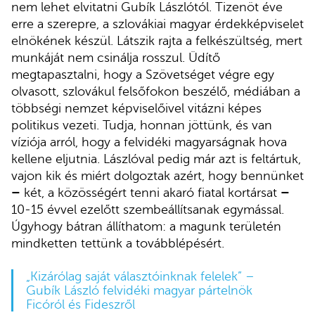
nem lehet elvitatni Gubík Lászlótól. Tizenöt éve
erre a szerepre, a szlovákiai magyar érdekképviselet
elnökének készül. Látszik rajta a felkészültség, mert
munkáját nem csinálja rosszul. Üdítő
megtapasztalni, hogy a Szövetséget végre egy
olvasott, szlovákul felsőfokon beszélő, médiában a
többségi nemzet képviselőivel vitázni képes
politikus vezeti. Tudja, honnan jöttünk, és van
víziója arról, hogy a felvidéki magyarságnak hova
kellene eljutnia. Lászlóval pedig már azt is feltártuk,
vajon kik és miért dolgoztak azért, hogy bennünket
–
két, a közösségért tenni akaró fiatal kortársat
–
10-15 évvel ezelőtt szembeállítsanak egymással.
Úgyhogy bátran állíthatom: a magunk területén
mindketten tettünk a továbblépésért.
„Kizárólag saját választóinknak felelek” –
Gubík László felvidéki magyar pártelnök
Ficóról és Fideszről