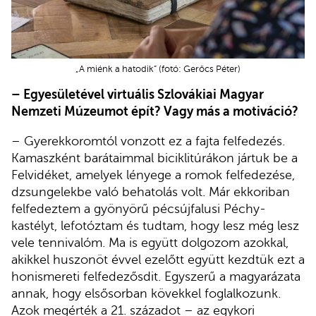
„A miénk a hatodik” (fotó: Gerőcs Péter)
– Egyesületével virtuális Szlovákiai Magyar
Nemzeti Múzeumot épít? Vagy más a motiváció?
– Gyerekkoromtól vonzott ez a fajta felfedezés.
Kamaszként barátaimmal biciklitúrákon jártuk be a
Felvidéket, amelyek lényege a romok felfedezése,
dzsungelekbe való behatolás volt. Már ekkoriban
felfedeztem a gyönyörű pécsújfalusi Péchy-
kastélyt, lefotóztam és tudtam, hogy lesz még lesz
vele tennivalóm. Ma is együtt dolgozom azokkal,
akikkel huszonöt évvel ezelőtt együtt kezdtük ezt a
honismereti felfedezősdit. Egyszerű a magyarázata
annak, hogy elsősorban kövekkel foglalkozunk.
Azok megérték a 21. századot – az egykori