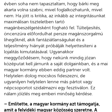
évben soha nem tapasztaltam, hogy bárki meg
akarta volna szabni, mivel foglalkozhatunk, mivel
nem. Ha jött is kritika, az inkább az integritásunkat
maximálisan tiszteletben tartó
magánbeszélgetésként fogható fel. Túlteljesítés,
öncenzúra előfordulhat persze magánszorgalmú
lihegőknél, akik fantáziátlanságukat és a
teljesítmény hiányát próbálják helyettesíteni a
lojalitás kimutatásával. Ugyanakkor
meggyőződésem, hogy nekünk mindig józan
középutat kell járnunk a saját dolgainkban, és a mai
magyar kormány ebben eddig partner volt.
Helytelen dolog mocskos fideszezni, de
ugyanilyen helytelen lenne más pártot vagy
népcsoportot szidalmazni egy fesztiválon. Ez
nálam jóízlés meg emberi minőség kérdése.
– Említette, a magyar kormány azt támogatja,
amit a felvidéki magyar közösség szeretne. A