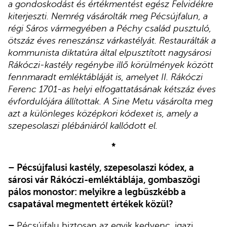
a gondoskodást és értékmentést egész Felvidékre
kiterjeszti. Nemrég vásárolták meg Pécsújfalun, a
régi Sáros vármegyében a Péchy család pusztuló,
ötszáz éves reneszánsz várkastélyát. Restaurálták a
kommunista diktatúra által elpusztított nagysárosi
Rákóczi-kastély regénybe illő körülmények között
fennmaradt emléktábláját is, amelyet II. Rákóczi
Ferenc 1701-as helyi elfogattatásának kétszáz éves
évfordulójára állítottak. A Sine Metu vásárolta meg
azt a különleges középkori kódexet is, amely a
szepesolaszi plébániáról kallódott el.
*
– Pécsújfalusi kastély, szepesolaszi kódex, a
sárosi vár Rákóczi-emléktáblája, gombaszögi
pálos monostor: melyikre a legbüszkébb a
csapatával megmentett értékek közül?
–
Pécsújfalu biztosan az egyik kedvenc, igazi