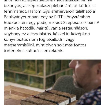
bizonyos, a szepesolaszi plébániáról öt kódex is
fennmaradt. Három Gyulafehérváron található a
Batthyányeumban, egy az ELTE könyvtárában
Budapesten, egy pedig maradt Szepesolasziban. A
miénk a hatodik. Már túl van a restauráláson,
úgyhogy ez a csodálatos, kézzel írt középkori
könyv biztos nem fog elkallódni vagy
megsemmisülni, mint olyan sok más fontos
történelmi-kulturális emlékünk.