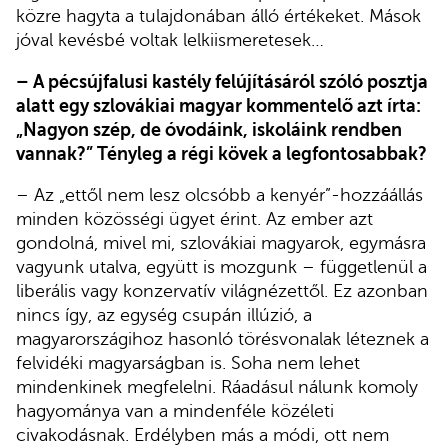
közre hagyta a tulajdonában álló értékeket. Mások
jóval kevésbé voltak lelkiismeretesek…
– A pécsújfalusi kastély felújításáról szóló posztja
alatt egy szlovákiai magyar kommentelő azt írta:
„Nagyon szép, de óvodáink, iskoláink rendben
vannak?” Tényleg a régi kövek a legfontosabbak?
– Az „ettől nem lesz olcsóbb a kenyér”-hozzáállás
minden közösségi ügyet érint. Az ember azt
gondolná, mivel mi, szlovákiai magyarok, egymásra
vagyunk utalva, együtt is mozgunk – függetlenül a
liberális vagy konzervatív világnézettől. Ez azonban
nincs így, az egység csupán illúzió, a
magyarországihoz hasonló törésvonalak léteznek a
felvidéki magyarságban is. Soha nem lehet
mindenkinek megfelelni. Ráadásul nálunk komoly
hagyománya van a mindenféle közéleti
civakodásnak. Erdélyben más a módi, ott nem