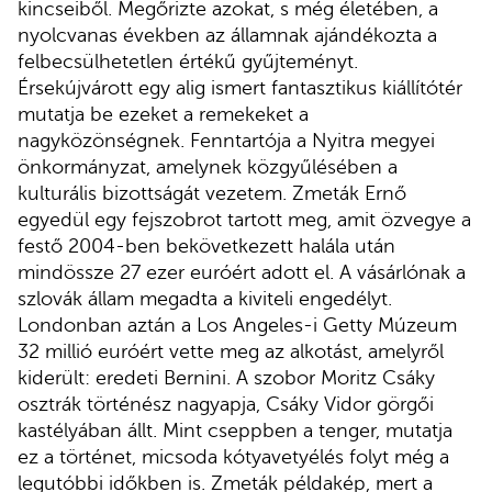
kincseiből. Megőrizte azokat, s még életében, a
nyolcvanas években az államnak ajándékozta a
felbecsülhetetlen értékű gyűjteményt.
Érsekújvárott egy alig ismert fantasztikus kiállítótér
mutatja be ezeket a remekeket a
nagyközönségnek. Fenntartója a Nyitra megyei
önkormányzat, amelynek közgyűlésében a
kulturális bizottságát vezetem. Zmeták Ernő
egyedül egy fejszobrot tartott meg, amit özvegye a
festő 2004-ben bekövetkezett halála után
mindössze 27 ezer euróért adott el. A vásárlónak a
szlovák állam megadta a kiviteli engedélyt.
Londonban aztán a Los Angeles-i Getty Múzeum
32 millió euróért vette meg az alkotást, amelyről
kiderült: eredeti Bernini. A szobor Moritz Csáky
osztrák történész nagyapja, Csáky Vidor görgői
kastélyában állt. Mint cseppben a tenger, mutatja
ez a történet, micsoda kótyavetyélés folyt még a
legutóbbi időkben is. Zmeták példakép, mert a