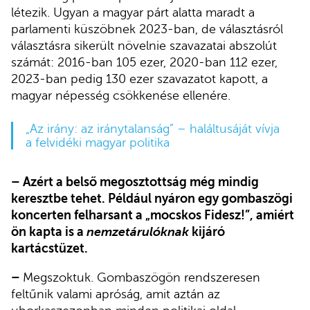
létezik. Ugyan a magyar párt alatta maradt a
parlamenti küszöbnek 2023-ban, de választásról
választásra sikerült növelnie szavazatai abszolút
számát: 2016-ban 105 ezer, 2020-ban 112 ezer,
2023-ban pedig 130 ezer szavazatot kapott, a
magyar népesség csökkenése ellenére.
„Az irány: az iránytalanság” – haláltusáját vívja
a felvidéki magyar politika
– Azért a belső megosztottság még mindig
keresztbe tehet. Például nyáron egy gombaszögi
koncerten felharsant a „mocskos Fidesz!”, amiért
ön kapta is a
nemzetárulóknak
kijáró
kartácstüzet.
–
Megszoktuk. Gombaszögön rendszeresen
feltűnik valami apróság, amit aztán az