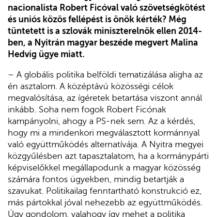
nacionalista Robert Ficóval való szövetségkötést
és uniós közös fellépést is önök kérték? Még
tüntetett is a szlovák miniszterelnök ellen 2014-
ben, a Nyitrán magyar beszéde megvert Malina
Hedvig ügye miatt.
– A globális politika belföldi tematizálása aligha az
én asztalom. A középtávú közösségi célok
megvalósítása, az ígéretek betartása viszont annál
inkább. Soha nem fogok Robert Ficónak
kampányolni, ahogy a PS-nek sem. Az a kérdés,
hogy mi a mindenkori megválasztott kormánnyal
való együttműködés alternatívája. A Nyitra megyei
közgyűlésben azt tapasztalatom, ha a kormánypárti
képviselőkkel megállapodunk a magyar közösség
számára fontos ügyekben, mindig betartják a
szavukat. Politikailag fenntartható konstrukció ez,
más pártokkal jóval nehezebb az együttműködés.
Úgy gondolom, valahogy így mehet a politika