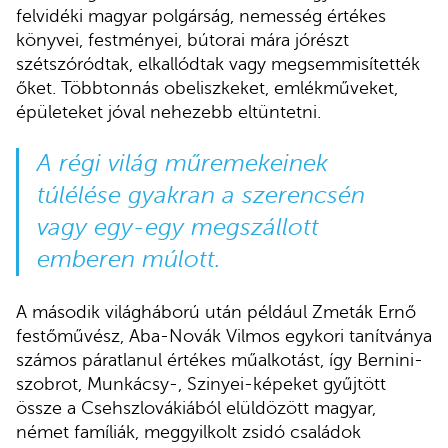
felvidéki magyar polgárság, nemesség értékes
könyvei, festményei, bútorai mára jórészt
szétszóródtak, elkallódtak vagy megsemmisítették
őket. Többtonnás obeliszkeket, emlékműveket,
épületeket jóval nehezebb eltüntetni.
A régi világ műremekeinek
túlélése gyakran a szerencsén
vagy egy-egy megszállott
emberen múlott.
A második világháború után például Zmeták Ernő
festőművész, Aba-Novák Vilmos egykori tanítványa
számos páratlanul értékes műalkotást, így Bernini-
szobrot, Munkácsy-, Szinyei-képeket gyűjtött
össze a Csehszlovákiából elüldözött magyar,
német famíliák, meggyilkolt zsidó családok