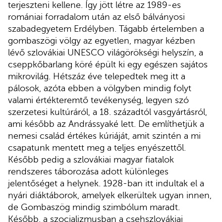
terjeszteni kellene. Így jött létre az 1989-es
romániai forradalom után az első bálványosi
szabadegyetem Erdélyben. Tágabb értelemben a
gombaszögi völgy az egyetlen, magyar kézben
lévő szlovákiai UNESCO világörökségi helyszín, a
cseppkőbarlang köré épült ki egy egészen sajátos
mikrovilág. Hétszáz éve telepedtek meg itt a
pálosok, azóta ebben a völgyben mindig folyt
valami értékteremtő tevékenység, legyen szó
szerzetesi kultúráról, a 18. századtól vasgyártásról,
ami később az Andrássyaké lett. De említhetjük a
nemesi család értékes kúriáját, amit szintén a mi
csapatunk mentett meg a teljes enyészettől.
Később pedig a szlovákiai magyar fiatalok
rendszeres táborozása adott különleges
jelentőséget a helynek. 1928-ban itt indultak el a
nyári diáktáborok, amelyek elkerültek ugyan innen,
de Gombaszög mindig szimbólum maradt.
Később, a szocializmusban a csehszlovákiai