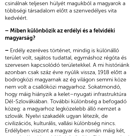
csinálnak teljesen hülyét magukból a magyarok a
többségi társadalom előtt a szenvedélyes vita
kedvéért.
– Miben különbözik az erdélyi és a felvidéki
magyarság?
–
Erdély ezeréves történet, mindig is különálló
terület volt, sajátos tudattal, egymáshoz régóta és
szervesen kapcsolódó területekkel. A mi históriánk
azonban csak száz évre nyúlik vissza, 1918 előtt a
bodrogközi magyarnak az ég világon semmi köze
nem volt a csallóközi magyarhoz. Sokatmondó,
hogy máig hiányzik a kelet–nyugati infrastruktúra
Dél-Szlovákiában. További különbség a befogadó
közeg: a magyarhoz legközelebb álló nemzet a
szlovák. Nyelvi szakadék ugyan létezik, de
civilizációs, kulturális, vallási különbség nincs.
Erdélyben viszont a magyar és a román máig két,