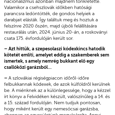
nacionalizmus azonban majdnem tönkretette.
Valamikor a csehszlovák időkben hatósági
parancsra ledöntötték, de gondos helyiek a
darabjait elásták. Így találtuk meg és hoztuk a
felszínre 2020 őszén, majd újbóli felállítására
restaurálás után, 2024. június 20-án, a roskoványi
csata 175. évfordulóján került sor.
– Azt hittük, a szepesolaszi kódexkincs hatodik
kötetét említi, amelyet eddig a szakemberek sem
ismertek, s amely nemrég bukkant elő egy
csallóközi garázsból…
–
A szlovákiai régiségpiacon időről-időre
felbukkannak kódexek, de azok külföldről kerülnek
be. A miénknek az a különlegessége, hogy a kézzel
írt könyv a Felvidéken készült, valószínűleg a 14. és
a 15. század fordulóján. Nem tudjuk pontosan,
hogy miként került egy nemesócsai garázsba,
ahonnan az egyesületünk megvásárolta. Annyi