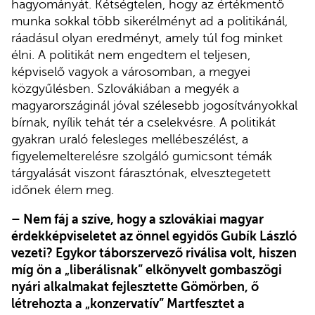
hagyományát. Kétségtelen, hogy az értékmentő
munka sokkal több sikerélményt ad a politikánál,
ráadásul olyan eredményt, amely túl fog minket
élni. A politikát nem engedtem el teljesen,
képviselő vagyok a városomban, a megyei
közgyűlésben. Szlovákiában a megyék a
magyarországinál jóval szélesebb jogosítványokkal
bírnak, nyílik tehát tér a cselekvésre. A politikát
gyakran uraló felesleges mellébeszélést, a
figyelemelterelésre szolgáló gumicsont témák
tárgyalását viszont fárasztónak, elvesztegetett
időnek élem meg.
– Nem fáj a szíve, hogy a szlovákiai magyar
érdekképviseletet az önnel egyidős Gubík László
vezeti? Egykor táborszervező riválisa volt, hiszen
míg ön a „liberálisnak” elkönyvelt gombaszögi
nyári alkalmakat fejlesztette Gömörben, ő
létrehozta a „konzervatív” Martfesztet a