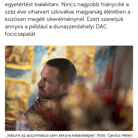
egyetértést kialakítani. Nincs nagyobb hiánycikk a
száz éve viharvert szlovákiai magyarság életében a
közösen megélt sikerélménynél. Ezért szeretjük
annyira a például a dunaszerdahelyi DAC
focicsapatát.
„Nálunk az asszimiláció sem akkora határátlépés” (fotó: Gerőcs Péter)