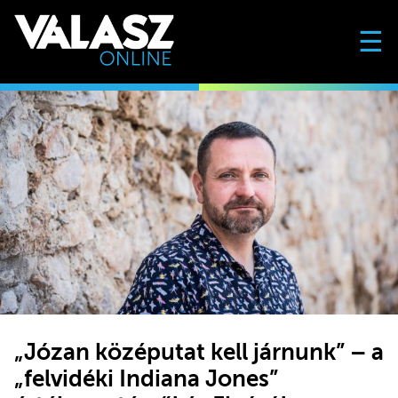
☰
„Józan középutat kell járnunk” – a
„felvidéki Indiana Jones”