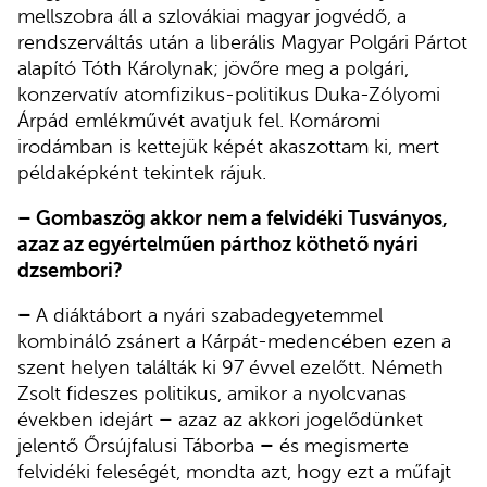
mellszobra áll a szlovákiai magyar jogvédő, a
rendszerváltás után a liberális Magyar Polgári Pártot
alapító Tóth Károlynak; jövőre meg a polgári,
konzervatív atomfizikus-politikus Duka-Zólyomi
Árpád emlékművét avatjuk fel. Komáromi
irodámban is kettejük képét akaszottam ki, mert
példaképként tekintek rájuk.
– Gombaszög akkor nem a felvidéki Tusványos,
azaz az egyértelműen párthoz köthető nyári
dzsembori?
–
A diáktábort a nyári szabadegyetemmel
kombináló zsánert a Kárpát-medencében ezen a
szent helyen találták ki 97 évvel ezelőtt. Németh
Zsolt fideszes politikus, amikor a nyolcvanas
években idejárt
–
azaz az akkori jogelődünket
jelentő Őrsújfalusi Táborba
–
és megismerte
felvidéki feleségét, mondta azt, hogy ezt a műfajt