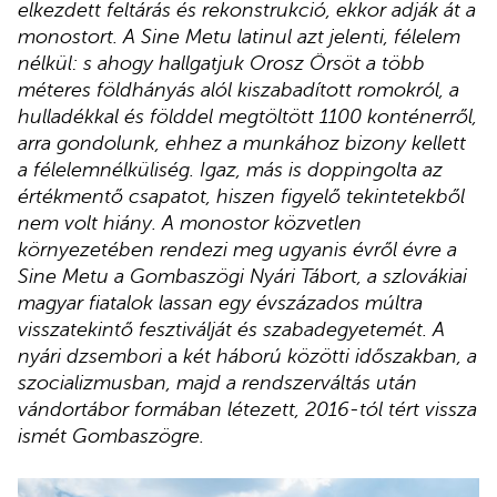
elkezdett feltárás és rekonstrukció, ekkor adják át a
monostort. A Sine Metu latinul azt jelenti, félelem
nélkül: s ahogy hallgatjuk Orosz Örsöt a több
méteres földhányás alól kiszabadított romokról, a
hulladékkal és földdel megtöltött 1100 konténerről,
arra gondolunk, ehhez a munkához bizony kellett
a félelemnélküliség. Igaz, más is doppingolta az
értékmentő csapatot, hiszen figyelő tekintetekből
nem volt hiány. A monostor közvetlen
környezetében rendezi meg ugyanis évről évre a
Sine Metu a Gombaszögi Nyári Tábort, a szlovákiai
magyar fiatalok lassan egy évszázados múltra
visszatekintő fesztiválját és szabadegyetemét. A
nyári dzsembori
a
két háború közötti időszakban, a
szocializmusban, majd a rendszerváltás után
vándortábor formában létezett, 2016-tól tért vissza
ismét Gombaszögre.