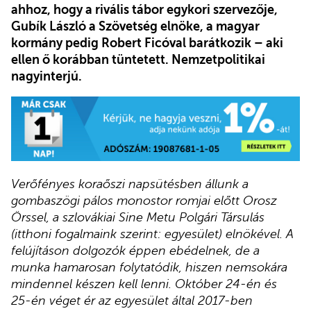
ahhoz, hogy a rivális tábor egykori szervezője,
Gubík László a Szövetség elnöke, a magyar
kormány pedig Robert Ficóval barátkozik – aki
ellen ő korábban tüntetett. Nemzetpolitikai
nagyinterjú.
Verőfényes koraőszi napsütésben állunk a
gombaszögi pálos monostor romjai előtt Orosz
Örssel, a szlovákiai Sine Metu Polgári Társulás
(itthoni fogalmaink szerint: egyesület) elnökével. A
felújításon dolgozók éppen ebédelnek, de a
munka hamarosan folytatódik, hiszen nemsokára
mindennel készen kell lenni. Október 24-én és
25-én véget ér az egyesület által 2017-ben