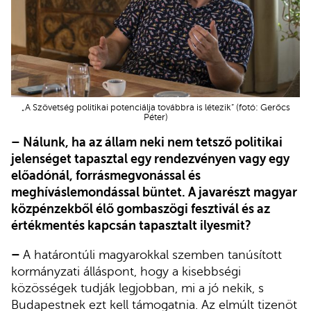
„A Szövetség politikai potenciálja továbbra is létezik” (fotó: Gerőcs
Péter)
– Nálunk, ha az állam neki nem tetsző politikai
jelenséget tapasztal egy rendezvényen vagy egy
előadónál, forrásmegvonással és
meghíváslemondással büntet. A javarészt magyar
közpénzekből élő gombaszögi fesztivál és az
értékmentés kapcsán tapasztalt ilyesmit?
–
A határontúli magyarokkal szemben tanúsított
kormányzati álláspont, hogy a kisebbségi
közösségek tudják legjobban, mi a jó nekik, s
Budapestnek ezt kell támogatnia. Az elmúlt tizenöt