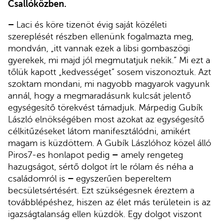
Csallóközben.
–
Laci és köre tizenöt évig saját közéleti
szereplését részben ellenünk fogalmazta meg,
mondván, „itt vannak ezek a libsi gombaszögi
gyerekek, mi majd jól megmutatjuk nekik.” Mi ezt a
tőlük kapott „kedvességet” sosem viszonoztuk. Azt
szoktam mondani, mi nagyobb magyarok vagyunk
annál, hogy a megmaradásunk kulcsát jelentő
egységesítő törekvést támadjuk. Márpedig Gubík
László elnökségében most azokat az egységesítő
célkitűzéseket látom manifesztálódni, amikért
magam is küzdöttem. A Gubík Lászlóhoz közel álló
Piros7-es honlapot pedig
–
amely rengeteg
hazugságot, sértő dolgot írt le rólam és néha a
családomról is
–
egyszerűen bepereltem
becsületsértésért. Ezt szükségesnek éreztem a
továbblépéshez, hiszen az élet más területein is az
igazságtalanság ellen küzdök. Egy dolgot viszont