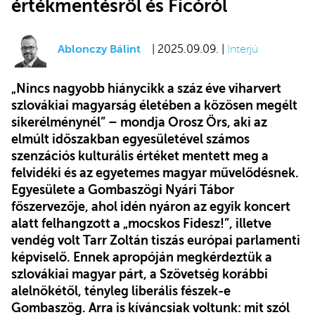
értékmentésről és Ficóról
Ablonczy Bálint
| 2025.09.09. |
Interjú
„Nincs nagyobb hiánycikk a száz éve viharvert
szlovákiai magyarság életében a közösen megélt
sikerélménynél” – mondja Orosz Örs, aki az
elmúlt időszakban egyesületével számos
szenzációs kulturális értéket mentett meg a
felvidéki és az egyetemes magyar művelődésnek.
Egyesülete a
Gombaszögi Nyári Tábor
főszervezője, ahol idén nyáron az egyik koncert
alatt felhangzott a „mocskos Fidesz!”, illetve
vendég volt Tarr Zoltán tiszás európai parlamenti
képviselő. Ennek apropóján megkérdeztük a
szlovákiai magyar párt, a Szövetség korábbi
alelnökétől, tényleg liberális fészek-e
Gombaszög. Arra is kíváncsiak voltunk: mit szól