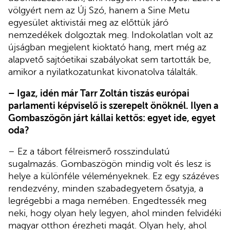
völgyért nem az Új Szó, hanem a Sine Metu
egyesület aktivistái meg az előttük járó
nemzedékek dolgoztak meg. Indokolatlan volt az
újságban megjelent kioktató hang, mert még az
alapvető sajtóetikai szabályokat sem tartották be,
amikor a nyilatkozatunkat kivonatolva tálalták.
– Igaz, idén már Tarr Zoltán tiszás európai
parlamenti képviselő is szerepelt önöknél. Ilyen a
Gombaszögön járt kállai kettős: egyet ide, egyet
oda?
– Ez a tábort félreismerő rosszindulatú
sugalmazás. Gombaszögön mindig volt és lesz is
helye a különféle véleményeknek. Ez egy százéves
rendezvény, minden szabadegyetem ősatyja, a
legrégebbi a maga nemében. Engedtessék meg
neki, hogy olyan hely legyen, ahol minden felvidéki
magyar otthon érezheti magát. Olyan hely, ahol