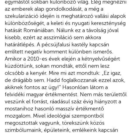
egymástól sokban különböző világ. Elég megnézni
az emberek alap gondolkodását, a még a
szekularizáció idején is meghatározó vallási alapok
különbözőségét, a keleti és nyugati kereszténység
hatását Romániában. Nálunk ez a távolság jóval
kisebb, ezért az asszimiláció sem akkora
határátlépés. A pécsújfalusi kastély kapcsán
említett negatív komment különben ismerős.
Amikor a 2010-es évek elején a kétnyelvűségért
küzdöttünk, sokan mondták, ettől nem lesz
olcsóbb a kenyér. Mire mi azt mondtuk: „Ez igaz,
de drágább sem. Hadd foglalkozzanak ezzel azok,
akiknek fontos az ügy!” Hasonlóan látom a
felvidéki magyar értékmentést. Nem más területtől
veszünk el forrást, ráadásul száz évig hiányzott a
mostanihoz hasonló masszív értékmentő
mozgalom. Mivel ideológiai szempontból
megosztottak vagyunk, törekszünk közös
szimbólumaink, épületeink, emlékeink kapcsán