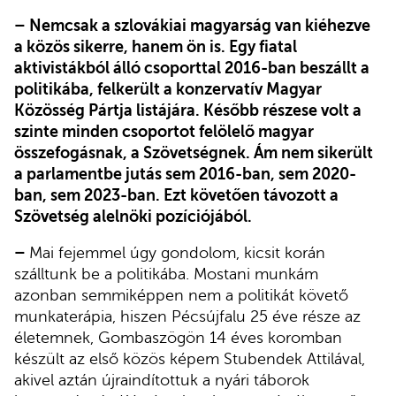
– Nemcsak a szlovákiai magyarság van kiéhezve
a közös sikerre, hanem ön is. Egy fiatal
aktivistákból álló csoporttal 2016-ban beszállt a
politikába, felkerült a konzervatív Magyar
Közösség Pártja listájára. Később részese volt a
szinte minden csoportot felölelő magyar
összefogásnak, a Szövetségnek. Ám nem sikerült
a parlamentbe jutás sem 2016-ban, sem 2020-
ban, sem 2023-ban. Ezt követően távozott a
Szövetség alelnöki pozíciójából.
–
Mai fejemmel úgy gondolom, kicsit korán
szálltunk be a politikába. Mostani munkám
azonban semmiképpen nem a politikát követő
munkaterápia, hiszen Pécsújfalu 25 éve része az
életemnek, Gombaszögön 14 éves koromban
készült az első közös képem Stubendek Attilával,
akivel aztán újraindítottuk a nyári táborok