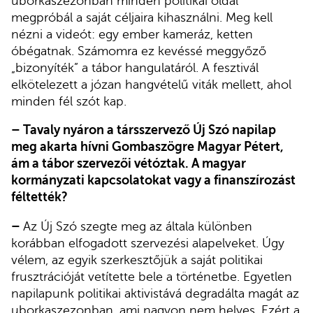
uborkaszezonban minden politikai oldal
megpróbál a saját céljaira kihasználni. Meg kell
nézni a videót: egy ember kameráz, ketten
óbégatnak. Számomra ez kevéssé meggyőző
„bizonyíték” a tábor hangulatáról. A fesztivál
elkötelezett a józan hangvételű viták mellett, ahol
minden fél szót kap.
– Tavaly nyáron a társszervező Új Szó napilap
meg akarta hívni Gombaszögre Magyar Pétert,
ám a tábor szervezői vétóztak. A magyar
kormányzati kapcsolatokat vagy a finanszírozást
féltették?
–
Az Új Szó szegte meg az általa különben
korábban elfogadott szervezési alapelveket. Úgy
vélem, az egyik szerkesztőjük a saját politikai
frusztrációját vetítette bele a történetbe. Egyetlen
napilapunk politikai aktivistává degradálta magát az
uborkaszezonban, ami nagyon nem helyes. Ezért a