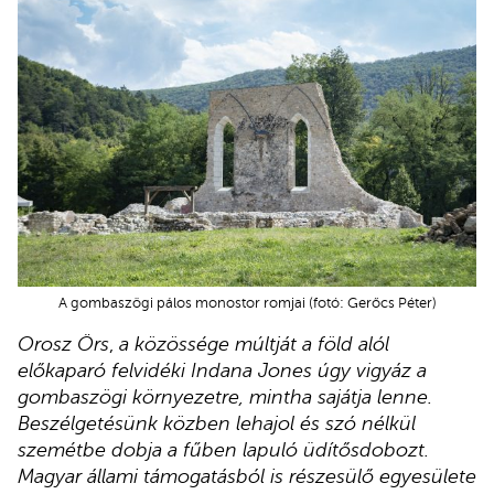
A gombaszögi pálos monostor romjai (fotó: Gerőcs Péter)
Orosz Örs
,
a közössége múltját a föld alól
előkaparó felvidéki Indana Jones úgy vigyáz a
gombaszögi környezetre, mintha sajátja lenne.
Beszélgetésünk közben lehajol és szó nélkül
szemétbe dobja a fűben lapuló üdítősdobozt.
Magyar állami támogatásból is részesülő egyesülete