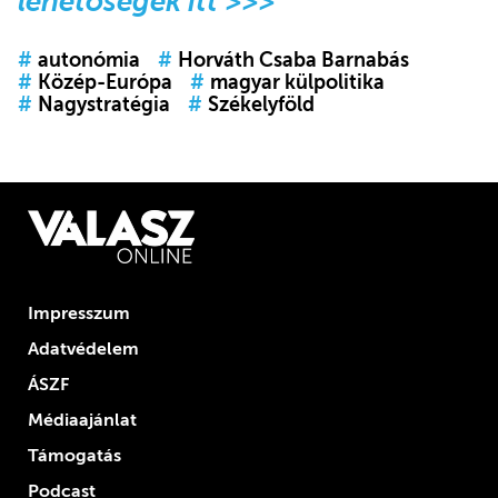
lehetőségek itt >>>
#
autonómia
#
Horváth Csaba Barnabás
#
Közép-Európa
#
magyar külpolitika
#
Nagystratégia
#
Székelyföld
Impresszum
Adatvédelem
ÁSZF
Médiaajánlat
Támogatás
Podcast