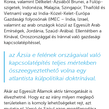
Korea, valamint Délkelet-Ázsiából Brunei, a Fülöp-
szigetek, Indonézia, Malajzia, Szingapúr, Thaiföld és
Vietnam) vagy az India-Közel-Kelet-Európa
Gazdasági folyosónak (IMEC – India, Izrael,
valamint az arab országok közül az Egyesült Arab
Emírségek, Jordánia, Szaúd-Arábia). Ellentétben a
Kínával, Oroszországgal és Iránnal való gazdasági
kapcsolatépítéssel,
az Ázsia e felének országaival való
kapcsolatépítés teljes mértekben
összeegyeztethető volna egy
atlantista külpolitikai doktrínával.
Akár az Egyesült Államok aktív támogatását is
élvezhetné. Hogy ez az irány milyen meglepő
területeken is komoly lehetőségeket rejt, azt
mutatja pl. Varsó és Szöul azon megállapodása,