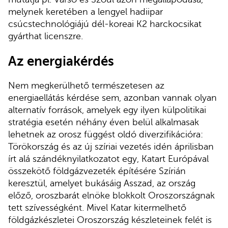
melynek keretében a lengyel hadiipar
csúcstechnológiájú dél-koreai K2 harckocsikat
gyárthat licenszre.
Az energiakérdés
Nem megkerülhető természetesen az
energiaellátás kérdése sem, azonban vannak olyan
alternatív források, amelyek egy ilyen külpolitikai
stratégia esetén néhány éven belül alkalmasak
lehetnek az orosz függést oldó diverzifikációra:
Törökország és az új szíriai vezetés idén áprilisban
írt alá szándéknyilatkozatot egy, Katart Európával
összekötő földgázvezeték építésére Szírián
keresztül, amelyet bukásáig Asszad, az ország
előző, oroszbarát elnöke blokkolt Oroszországnak
tett szívességként. Mivel Katar kitermelhető
földgázkészletei Oroszország készleteinek felét is