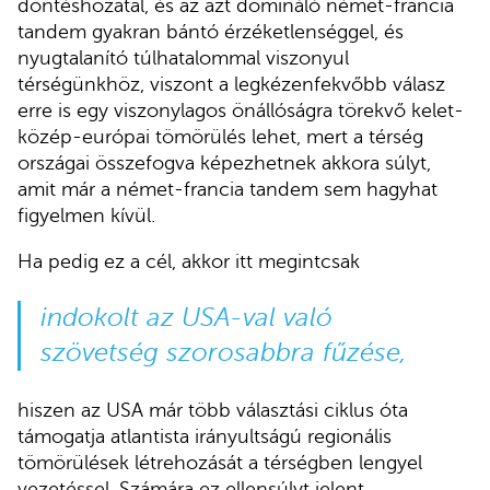
döntéshozatal, és az azt domináló német-francia
tandem gyakran bántó érzéketlenséggel, és
nyugtalanító túlhatalommal viszonyul
térségünkhöz, viszont a legkézenfekvőbb válasz
erre is egy viszonylagos önállóságra törekvő kelet-
közép-európai tömörülés lehet, mert a térség
országai összefogva képezhetnek akkora súlyt,
amit már a német-francia tandem sem hagyhat
figyelmen kívül.
Ha pedig ez a cél, akkor itt megintcsak
indokolt az USA-val való
szövetség szorosabbra fűzése,
hiszen az USA már több választási ciklus óta
támogatja atlantista irányultságú regionális
tömörülések létrehozását a térségben lengyel
vezetéssel. Számára ez ellensúlyt jelent