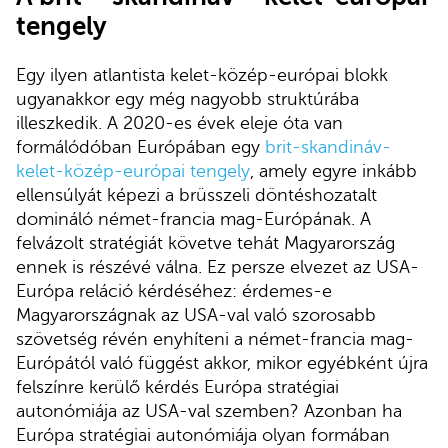
tengely
Egy ilyen atlantista kelet-közép-európai blokk
ugyanakkor egy még nagyobb struktúrába
illeszkedik. A 2020-es évek eleje óta van
formálódóban Európában egy
brit-skandináv-
kelet-közép-európai tengely
, amely egyre inkább
ellensúlyát képezi a brüsszeli döntéshozatalt
domináló német-francia mag-Európának. A
felvázolt stratégiát követve tehát Magyarország
ennek is részévé válna. Ez persze elvezet az USA-
Európa reláció kérdéséhez: érdemes-e
Magyarországnak az USA-val való szorosabb
szövetség révén enyhíteni a német-francia mag-
Európától való függést akkor, mikor egyébként újra
felszínre kerülő kérdés Európa stratégiai
autonómiája az USA-val szemben? Azonban ha
Európa stratégiai autonómiája olyan formában