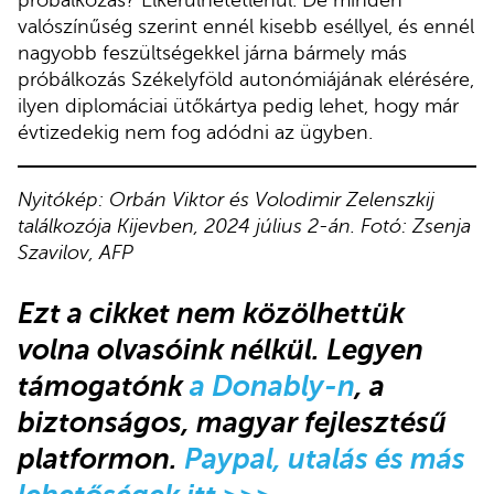
próbálkozás? Elkerülhetetlenül. De minden
valószínűség szerint ennél kisebb eséllyel, és ennél
nagyobb feszültségekkel járna bármely más
próbálkozás Székelyföld autonómiájának elérésére,
ilyen diplomáciai ütőkártya pedig lehet, hogy már
évtizedekig nem fog adódni az ügyben.
Nyitókép: Orbán Viktor és Volodimir Zelenszkij
találkozója Kijevben, 2024 július 2-án. Fotó: Zsenja
Szavilov, AFP
Ezt a cikket nem közölhettük
volna olvasóink nélkül. Legyen
támogatónk
a Donably-n
, a
biztonságos, magyar fejlesztésű
platformon.
Paypal, utalás és más