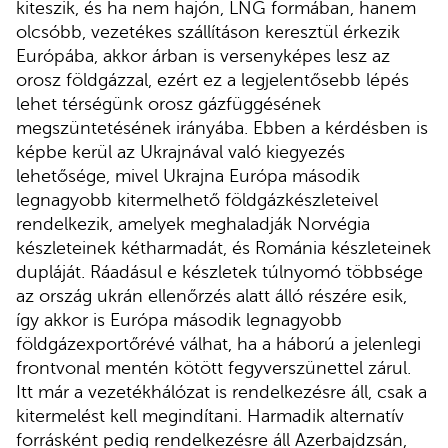
kiteszik, és ha nem hajón, LNG formában, hanem
olcsóbb, vezetékes szállításon keresztül érkezik
Európába, akkor árban is versenyképes lesz az
orosz földgázzal, ezért ez a legjelentősebb lépés
lehet térségünk orosz gázfüggésének
megszüntetésének irányába. Ebben a kérdésben is
képbe kerül az Ukrajnával való kiegyezés
lehetősége, mivel Ukrajna Európa második
legnagyobb kitermelhető földgázkészleteivel
rendelkezik, amelyek meghaladják Norvégia
készleteinek kétharmadát, és Románia készleteinek
dupláját. Ráadásul e készletek túlnyomó többsége
az ország ukrán ellenőrzés alatt álló részére esik,
így akkor is Európa második legnagyobb
földgázexportőrévé válhat, ha a háború a jelenlegi
frontvonal mentén kötött fegyverszünettel zárul.
Itt már a vezetékhálózat is rendelkezésre áll, csak a
kitermelést kell megindítani. Harmadik alternatív
forrásként pedig rendelkezésre áll Azerbajdzsán,