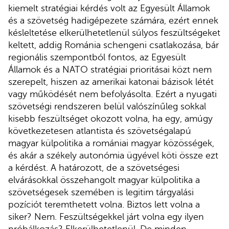
kiemelt stratégiai kérdés volt az Egyesült Államok
és a szövetség hadigépezete számára, ezért ennek
késleltetése elkerülhetetlenül súlyos feszültségeket
keltett, addig Románia schengeni csatlakozása, bár
regionális szempontból fontos, az Egyesült
Államok és a NATO stratégiai prioritásai közt nem
szerepelt, hiszen az amerikai katonai bázisok létét
vagy működését nem befolyásolta. Ezért a nyugati
szövetségi rendszeren belül valószínűleg sokkal
kisebb feszültséget okozott volna, ha egy, amúgy
következetesen atlantista és szövetségalapú
magyar külpolitika a romániai magyar közösségek,
és akár a székely autonómia ügyével köti össze ezt
a kérdést. A határozott, de a szövetségesi
elvárásokkal összehangolt magyar külpolitika a
szövetségesek szemében is legitim tárgyalási
pozíciót teremthetett volna. Biztos lett volna a
siker? Nem. Feszültségekkel járt volna egy ilyen