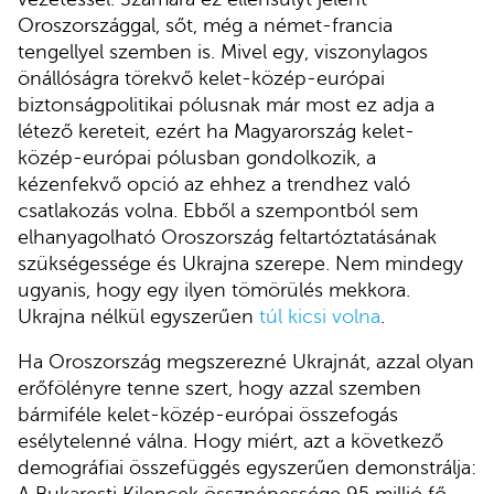
Oroszországgal, sőt, még a német-francia
tengellyel szemben is. Mivel egy, viszonylagos
önállóságra törekvő kelet-közép-európai
biztonságpolitikai pólusnak már most ez adja a
létező kereteit, ezért ha Magyarország kelet-
közép-európai pólusban gondolkozik, a
kézenfekvő opció az ehhez a trendhez való
csatlakozás volna. Ebből a szempontból sem
elhanyagolható Oroszország feltartóztatásának
szükségessége és Ukrajna szerepe. Nem mindegy
ugyanis, hogy egy ilyen tömörülés mekkora.
Ukrajna nélkül egyszerűen
túl kicsi volna
.
Ha Oroszország megszerezné Ukrajnát, azzal olyan
erőfölényre tenne szert, hogy azzal szemben
bármiféle kelet-közép-európai összefogás
esélytelenné válna. Hogy miért, azt a következő
demográfiai összefüggés egyszerűen demonstrálja: