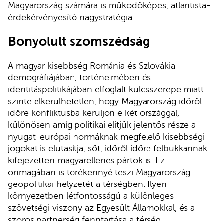
Magyarország számára is működőképes, atlantista-
érdekérvényesítő nagystratégia.
Bonyolult szomszédság
A magyar kisebbség Románia és Szlovákia
demográfiájában, történelmében és
identitáspolitikájában elfoglalt kulcsszerepe miatt
szinte elkerülhetetlen, hogy Magyarország időről
időre konfliktusba kerüljön e két országgal,
különösen amíg politikai elitjük jelentős része a
nyugat-európai normáknak megfelelő kisebbségi
jogokat is elutasítja, sőt, időről időre felbukkannak
kifejezetten magyarellenes pártok is. Ez
önmagában is törékennyé teszi Magyarország
geopolitikai helyzetét a térségben. Ilyen
környezetben létfontosságú a különleges
szövetségi viszony az Egyesült Államokkal, és a
szoros partnerség fenntartása a térség