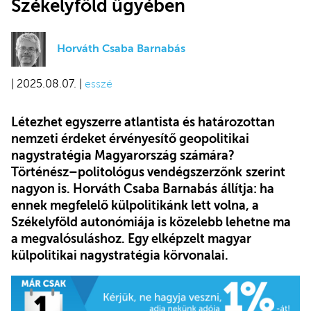
Székelyföld ügyében
Horváth Csaba Barnabás
| 2025.08.07. |
esszé
Létezhet egyszerre atlantista és határozottan
nemzeti érdeket érvényesítő geopolitikai
nagystratégia Magyarország számára?
Történész–politológus vendégszerzőnk
szerint
nagyon is.
Horváth Csaba Barnabás
állítja: ha
ennek megfelelő külpolitikánk lett volna, a
Székelyföld autonómiája is közelebb lehetne ma
a megvalósuláshoz. Egy elképzelt magyar
külpolitikai nagystratégia körvonalai.