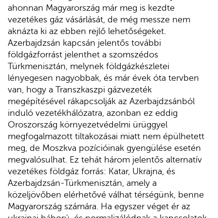
ahonnan Magyarország már meg is kezdte
vezetékes gáz vásárlását, de még messze nem
aknázta ki az ebben rejlő lehetőségeket.
Azerbajdzsán kapcsán jelentős további
földgázforrást jelenthet a szomszédos
Türkmenisztán, melynek földgázkészletei
lényegesen nagyobbak, és már évek óta tervben
van, hogy a Transzkaszpi gázvezeték
megépítésével rákapcsolják az Azerbajdzsánból
induló vezetékhálózatra, azonban ez eddig
Oroszország környezetvédelmi ürüggyel
megfogalmazott tiltakozásai miatt nem épülhetett
meg, de Moszkva pozícióinak gyengülése esetén
megvalósulhat. Ez tehát három jelentős alternatív
vezetékes földgáz forrás: Katar, Ukrajna, és
Azerbajdzsán-Türkmenisztán, amely a
közeljövőben elérhetővé válhat térségünk, benne
Magyarország számára. Ha egyszer véget ér az