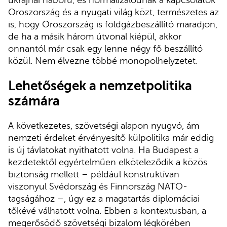
ukrajnai háború, és normalizálódnak a kapcsolatok
Oroszország és a nyugati világ közt, természetes az
is, hogy Oroszország is földgázbeszállító maradjon,
de ha a másik három útvonal kiépül, akkor
onnantól már csak egy lenne négy fő beszállító
közül. Nem élvezne többé monopolhelyzetet.
Lehetőségek a nemzetpolitika
számára
A következetes, szövetségi alapon nyugvó, ám
nemzeti érdeket érvényesítő külpolitika már eddig
is új távlatokat nyithatott volna. Ha Budapest a
kezdetektől egyértelműen elköteleződik a közös
biztonság mellett – például konstruktívan
viszonyul Svédország és Finnország NATO-
tagságához –, úgy ez a magatartás diplomáciai
tőkévé válhatott volna. Ebben a kontextusban, a
megerősödő szövetségi bizalom légkörében