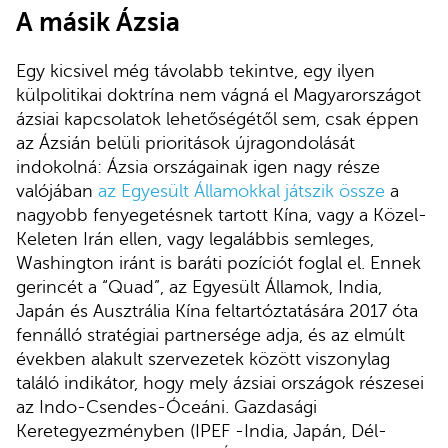
A másik Ázsia
Egy kicsivel még távolabb tekintve, egy ilyen
külpolitikai doktrína nem vágná el Magyarországot
ázsiai kapcsolatok lehetőségétől sem, csak éppen
az Ázsián belüli prioritások újragondolását
indokolná: Ázsia országainak igen nagy része
valójában
az Egyesült Államokkal játszik össze
a
nagyobb fenyegetésnek tartott Kína, vagy a Közel-
Keleten Irán ellen, vagy legalábbis semleges,
Washington iránt is baráti pozíciót foglal el. Ennek
gerincét a “Quad”, az Egyesült Államok, India,
Japán és Ausztrália Kína feltartóztatására 2017 óta
fennálló stratégiai partnersége adja, és az elmúlt
években alakult szervezetek között viszonylag
találó indikátor, hogy mely ázsiai országok részesei
az Indo-Csendes-Óceáni. Gazdasági
Keretegyezményben (IPEF -India, Japán, Dél-