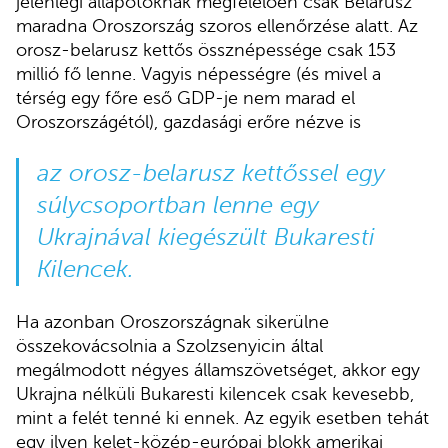
jelenlegi állapotoknak megfelelően csak Belarusz
maradna Oroszország szoros ellenőrzése alatt. Az
orosz-belarusz kettős össznépessége csak 153
millió fő lenne. Vagyis népességre (és mivel a
térség egy főre eső GDP-je nem marad el
Oroszországétól), gazdasági erőre nézve is
az orosz-belarusz kettőssel egy
súlycsoportban lenne egy
Ukrajnával kiegészült Bukaresti
Kilencek.
Ha azonban Oroszországnak sikerülne
összekovácsolnia a Szolzsenyicin által
megálmodott négyes államszövetséget, akkor egy
Ukrajna nélküli Bukaresti kilencek csak kevesebb,
mint a felét tenné ki ennek. Az egyik esetben tehát
egy ilyen kelet-közép-európai blokk amerikai