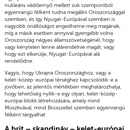
nukleáris védőernyő mellett sok szempontból
egyenrangú félként tudna megállni Oroszországgal
szemben, és így Nyugat-Európával szemben is
nagyobb önállóságot engedhetne meg magának,
míg a másik esetben annyival gyengébb volna
Oroszország négyes államszövetségénél, hogy
vagy kénytelen lenne alárendelnie magát, vagy
hogy ezt elkerülje, Nyugat-Európával alá
rendelődne.
Vagyis, hogy Ukrajna Oroszországhoz, vagy a
kelet-közép-európai térséghez kapcsolódik-e a
jövőben, az jelentős mértékben meghatározhatja,
hogy lehetőség nyílik-e egy olyan, kelet-közép-
európai blokk létrehozására, amely mind
Moszkvával, mind Brüsszellel szemben egyenrangú
félként tárgyalhat.
A brit – skandináv – kelet-európai