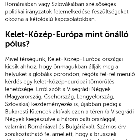
Romániában vagy Szlovákiában szélsőséges
politikai irányzatok felemelkedése feszültségeket
okozna a kétoldalú kapcsolatokban.
Kelet-Közép-Európa mint önálló
pólus?
Mivel térségünk, Kelet-Közép-Európa országai
kicsik ahhoz, hogy önmagukban állják meg a
helyüket a globális porondon, régóta fel-fel merülő
kérdés egy kelet-közép-európai tömörülés
lehetősége. Erről szólt a Visegrádi Négyek
(Magyarország, Csehország, Lengyelország,
Szlovákia) kezdeményezés is, újabban pedig a
Bukaresti Kilencek aktívak ezen a téren (a Visegrádi
Négyek kiegészülve a három balti országgal,
valamint Romániával és Bulgáriával). Számos érv
sorakoztatható fel amellett, hogy a brüsszeli