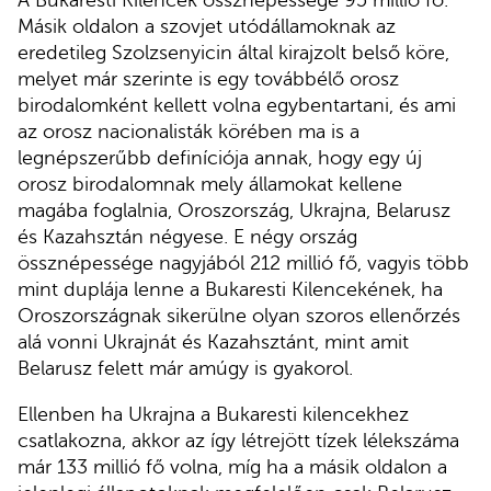
A Bukaresti Kilencek össznépessége 95 millió fő.
Másik oldalon a szovjet utódállamoknak az
eredetileg Szolzsenyicin által kirajzolt belső köre,
melyet már szerinte is egy továbbélő orosz
birodalomként kellett volna egybentartani, és ami
az orosz nacionalisták körében ma is a
legnépszerűbb definíciója annak, hogy egy új
orosz birodalomnak mely államokat kellene
magába foglalnia, Oroszország, Ukrajna, Belarusz
és Kazahsztán négyese. E négy ország
össznépessége nagyjából 212 millió fő, vagyis több
mint duplája lenne a Bukaresti Kilencekének, ha
Oroszországnak sikerülne olyan szoros ellenőrzés
alá vonni Ukrajnát és Kazahsztánt, mint amit
Belarusz felett már amúgy is gyakorol.
Ellenben ha Ukrajna a Bukaresti kilencekhez
csatlakozna, akkor az így létrejött tízek lélekszáma
már 133 millió fő volna, míg ha a másik oldalon a