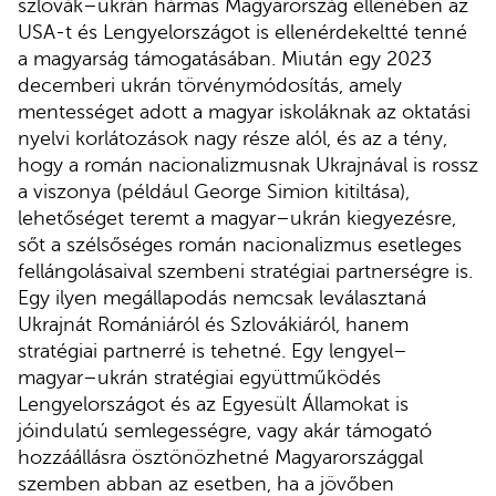
szlovák–ukrán hármas Magyarország ellenében az
USA-t és Lengyelországot is ellenérdekeltté tenné
a magyarság támogatásában. Miután egy 2023
decemberi ukrán törvénymódosítás, amely
mentességet adott a magyar iskoláknak az oktatási
nyelvi korlátozások nagy része alól, és az a tény,
hogy a román nacionalizmusnak Ukrajnával is rossz
a viszonya (például George Simion kitiltása),
lehetőséget teremt a magyar–ukrán kiegyezésre,
sőt a szélsőséges román nacionalizmus esetleges
fellángolásaival szembeni stratégiai partnerségre is.
Egy ilyen megállapodás nemcsak leválasztaná
Ukrajnát Romániáról és Szlovákiáról, hanem
stratégiai partnerré is tehetné. Egy lengyel–
magyar–ukrán stratégiai együttműködés
Lengyelországot és az Egyesült Államokat is
jóindulatú semlegességre, vagy akár támogató
hozzáállásra ösztönözhetné Magyarországgal
szemben abban az esetben, ha a jövőben