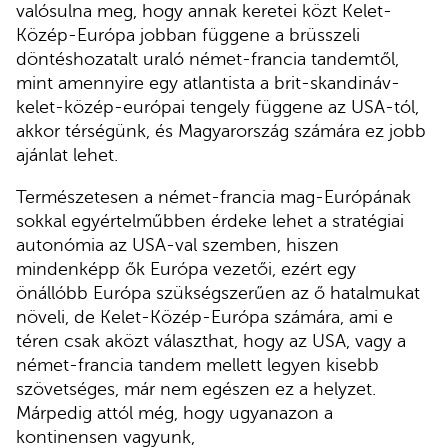
valósulna meg, hogy annak keretei közt Kelet-
Közép-Európa jobban függene a brüsszeli
döntéshozatalt uraló német-francia tandemtől,
mint amennyire egy atlantista a brit-skandináv-
kelet-közép-európai tengely függene az USA-tól,
akkor térségünk, és Magyarország számára ez jobb
ajánlat lehet.
Természetesen a német-francia mag-Európának
sokkal egyértelműbben érdeke lehet a stratégiai
autonómia az USA-val szemben, hiszen
mindenképp ők Európa vezetői, ezért egy
önállóbb Európa szükségszerűen az ő hatalmukat
növeli, de Kelet-Közép-Európa számára, ami e
téren csak aközt választhat, hogy az USA, vagy a
német-francia tandem mellett legyen kisebb
szövetséges, már nem egészen ez a helyzet.
Márpedig attól még, hogy ugyanazon a
kontinensen vagyunk,