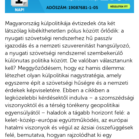
Magyarország külpolitikája évtizedek óta két
látszólag kibékíthetetlen pólus között őrlődik: a
nyugati szövetségi rendszerhez hű passzív
igazodás és a nemzeti szuverenitást hangsúlyozó,
a nyugati szövetségi rendszerrel szembekerülő
különutas politika között. De valóban választanunk
kell? Meggyőződésem, hogy ez hamis dilemma:
létezhet olyan külpolitikai nagystratégia, amely
egyszerre épít a szövetségi hűségre és a nemzeti
érdekek képviseletére. Ebben a cikkben a
legközelebbi kérdésektől indulva – a szomszédsági
viszonyoktól és a térség törékeny geopolitikai
egyensúlyától – haladok a tágabb horizont felé: a
kelet-közép-európai együttműködés, az európai
hatalmi viszonyok és végül az ázsiai összefüggések
felé, bemutatva, hogyan rajzolódhat ki egy