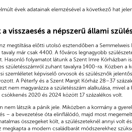
elmúlt évek adatainak elemzésével a következő hat jele
k a visszaesés a népszerű állami szül
z megtiltása előtti utolsó esztendőben
a Semmelweis
t, tavaly már csak 4400. A főváros legnagyobb szülésze
t. Hasonló folyamatot látunk a Szent Imre Kórházban is:
s születésszámról zuhant tavalyra 1400-ra. Közben a k
si szemléletet képviselő orvosok és szülésznők jelentős
zott. A Péterfy és a Szent Margit Kórház 28–37 százal
ezt nem magyarázza a születésszám alalkulása, mivel a
a csökkenés 2020 és 2024 között 17 százalékos volt.
 nem látszik a pánik jele. Miközben a kormány a gyer
és – a bevezetése óta elinflálódó, majd most megemelt
almas összegeket költ, a szülészeteknél annyi volt és
áz megkapta a modern családbarát módszerekhez szüks