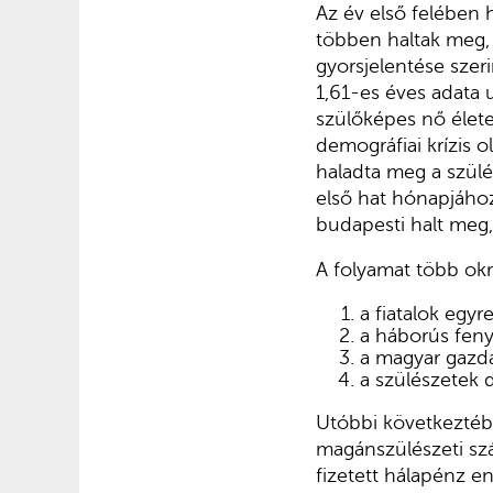
Az év első felében 
többen haltak meg, 
gyorsjelentése sze
1,61-es éves adata 
szülőképes nő élet
demográfiai krízis 
haladta meg a szülés
első hat hónapjáho
budapesti halt meg,
A folyamat több okr
a fiatalok egyr
a háborús feny
a magyar gazd
a szülészetek d
Utóbbi következtéb
magánszülészeti szám
fizetett hálapénz enn