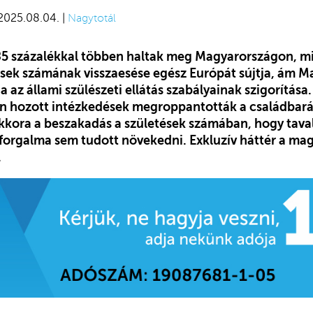
 2025.08.04. |
Nagytotál
 85 százalékkal többen haltak meg Magyarországon, m
tések számának visszaesése egész Európát sújtja, ám 
ja az állami szülészeti ellátás szabályainak szigorítása
n hozott intézkedések megroppantották a családbará
akkora a beszakadás a születések számában, hogy tava
orgalma sem tudott növekedni. Exkluzív háttér a ma
.