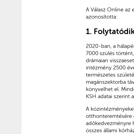
A Válasz Online az 
azonosította:
1. Folytatódi
2020-ban, a hálapén
7000
szülés történ
drámaian visszaeset
intézmény 2500 éve
természetes születé
magánszektorba távo
könyvelhet el. Mind
KSH adatai szerint 
A közintézményeken
otthonteremtésére 
adókedvezményre hat
összes állami kórh