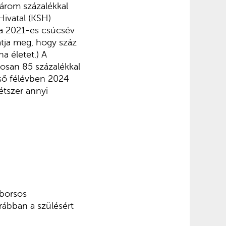
árom százalékkal
Hivatal (KSH)
 a 2021-es csúcsév
atja meg, hogy száz
 életet.) A
gosan 85 százalékkal
első félévben 2024
kétszer annyi
 borsos
orábban a szülésért