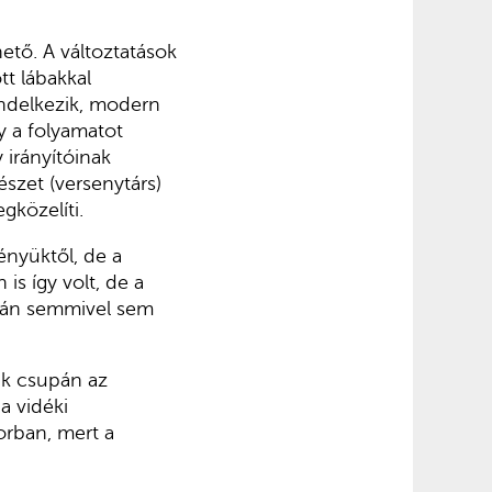
hető. A változtatások
t lábakkal
endelkezik, modern
y a folyamatot
 irányítóinak
szet (versenytárs)
gközelíti.
ényüktől, de a
s így volt, de a
után semmivel sem
ük csupán az
 a vidéki
orban, mert a