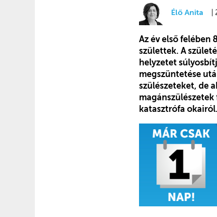
Élő Anita
|
Az év első felében
születtek. A szüle
helyzetet súlyosbít
megszüntetése utá
szülészeteket, de 
magánszülészetek f
katasztrófa okairól