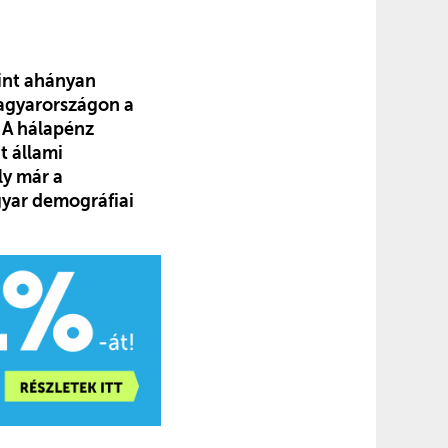
int ahányan
Magyarországon a
. A hálapénz
t állami
ly már a
gyar demográfiai