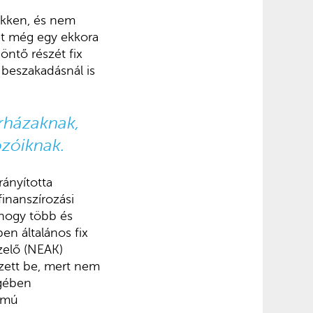
ökken, és nem
ét még egy ekkora
öntő részét fix
va beszakadásnál is
órházaknak,
gozóiknak.
ányította
finanszírozási
 hogy több és
en általános fix
zelő (NEAK)
zett be, mert nem
egében
zámú