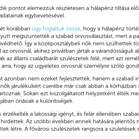
ik pontot elemezzük részletesen a hálapénz tiltása előt
adatainak egybevetésével.
egét korábban
úgy foglaltuk össze
, hogy a hálapénz tört
együtt megszüntették a szabad orvosválasztást, mert a p
ivédhető. Így a középosztálybeli nők nem szülhettek t
az orvosnál, akihez privátban jártak a várandósságuk ala
k az állami családbarát szülészetek felé, mert azt remé
 arra, hogy az ügyeletes orvosnál személyre szóló gon
t azonban nem ezeket fejlesztették, hanem a szabad i
 nők járulékukért cserébe már csak abban a kórházban 
tartoznak. Sokan ezt kiszolgáltatott helyzetként élték m
rájában óriásiak a különbségek.
érzékelték a lakossági igényt, és felár ellenében szaba
 hirdettek. Az utóbbi években ennek hatására jelentős
ttek létre. A fővárosi szülészetek rangsora a születések