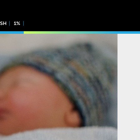
ISH
1%