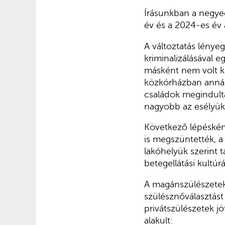
Írásunkban a negyed
év és a 2024-es év 
A változtatás lény
kriminalizálásával 
másként nem volt k
közkórházban annál 
családok megindulta
nagyobb az esélyük
Következő lépéskén
is megszüntették, a
lakóhelyük szerint 
betegellátási kultú
A magánszülészetek 
szülésznőválasztást
privátszülészetek jö
alakult: