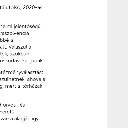
ti utolsó, 2020-as
énelmi jelentőségű
araszolvencia
öbbé a
tt. Válaszul a
lték, azokban
doskodást kapjanak.
ntézményválasztást
szülhetnek, ahova a
eg, mert a kórházak
d orvos- és
 méretű
 száma alapján így