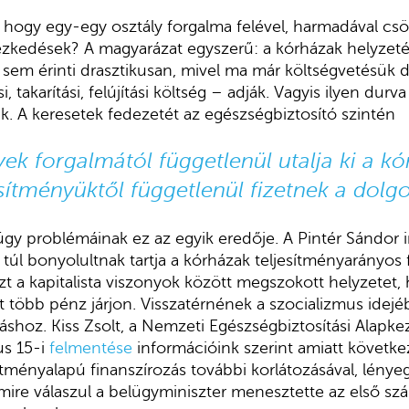
 hogy egy-egy osztály forgalma felével, harmadával cs
tézkedések? A magyarázat egyszerű: a kórházak helyzet
em érinti drasztikusan, mivel ma már költségvetésük d
i, takarítási, felújítási költség – adják. Vagyis ilyen dur
. A keresetek fedezetét az egészségbiztosító szintén
ek forgalmától függetlenül utalja ki a k
jesítményüktől függetlenül fizetnek a dol
y problémáinak ez az egyik eredője. A Pintér Sándor ir
túl bonyolultnak tartja a kórházak teljesítményarányos 
azt a kapitalista viszonyok között megszokott helyzetet,
öbb pénz járjon. Visszatérnének a szocializmus idejéb
áshoz. Kiss Zsolt, a Nemzeti Egészségbiztosítási Alapke
us 15-i
felmentése
információink szerint amiatt követke
esítményalapú finanszírozás további korlátozásával, lény
ire válaszul a belügyminiszter menesztette az első s