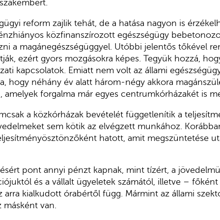
 szakembert.
ügyi reform zajlik tehát, de a hatása nagyon is érzékel
pénzhiányos közfinanszírozott egészségügy bebetonozot
zni a magánegészségüggyel. Utóbbi jelentős tőkével r
tják, ezért gyors mozgásokra képes. Tegyük hozzá, hog
yzati kapcsolatok. Emiatt nem volt az állami egészségügy
ra, hogy néhány év alatt három-négy akkora magánszülé
n, amelyek forgalma már egyes centrumkórházakét is me
mcsak a közkórházak bevételét függetlenítik a teljesítm
edelmeket sem kötik az elvégzett munkához. Korábban i
teljesítményösztönzőként hatott, amit megszüntetése 
ésért pont annyi pénzt kapnak, mint tízért, a jövedelm
iójuktól és a vállalt ügyeletek számától, illetve – főként
 arra kialkudott órabértől függ. Mármint az állami szekt
z másként van.