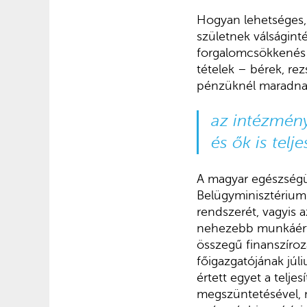
Hogyan lehetséges,
születnek válságin
forgalomcsökkenés s
tételek – bérek, rezs
pénzüknél maradnak
az intézmény
és ők is tel
A magyar egészségüg
Belügyminisztérium 
rendszerét, vagyis 
nehezebb munkáért t
összegű finanszíroz
főigazgatójának júli
értett egyet a telj
megszüntetésével, m