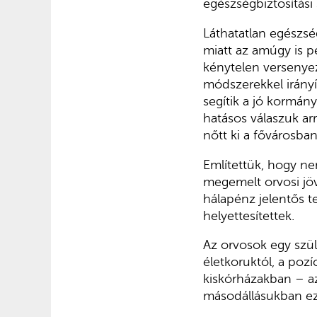
egészségbiztosítási
Láthatatlan egészség
miatt az amúgy is 
kénytelen versenye
módszerekkel irányí
segítik a jó kormán
hatásos válaszuk ar
nőtt ki a fővárosba
Említettük, hogy ne
megemelt orvosi jöv
hálapénz jelentős 
helyettesítettek.
Az orvosok egy szül
életkoruktól, a pozíc
kiskórházakban – az
másodállásukban e