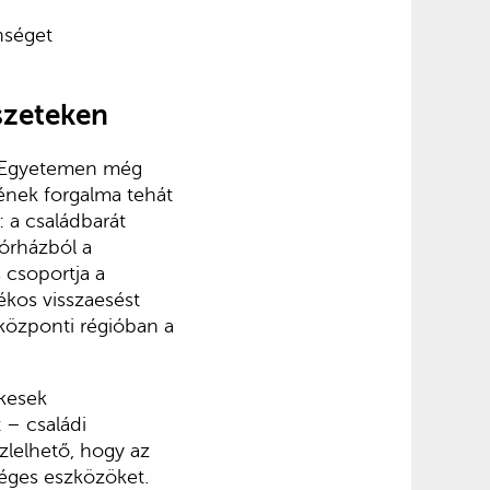
nséget
észeteken
 Egyetemen még
tének forgalma tehát
 a családbarát
órházból a
 csoportja a
ékos visszaesést
 központi régióban a
ekesek
 – családi
zlelhető, hogy az
éges eszközöket.