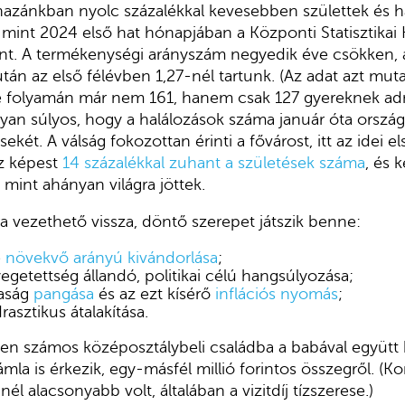
hazánkban nyolc százalékkal kevesebben születtek és h
mint 2024 első hat hónapjában a Központi Statisztikai 
rint. A termékenységi arányszám negyedik éve csökken,
után az első félévben 1,27-nél tartunk. (Az adat azt mut
e folyamán már nem 161, hanem csak 127 gyereknek adna
olyan súlyos, hogy a halálozások száma január óta orszá
ekét. A válság fokozottan érinti a fővárost, itt az idei 
z képest
14 százalékkal zuhant a születések száma
, és 
 mint ahányan világra jöttek.
a vezethető vissza, döntő szerepet játszik benne:
e
növekvő arányú kivándorlása
;
egetettség állandó, politikai célú hangsúlyozása;
aság
pangása
és az ezt kísérő
inflációs nyomás
;
rasztikus átalakítása.
en számos középosztálybeli családba a babával együtt
la is érkezik, egy-másfél millió forintos összegről. (K
él alacsonyabb volt, általában a vizitdíj tízszerese.)