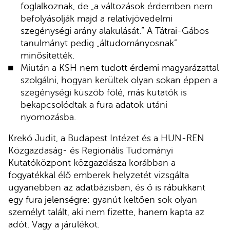
foglalkoznak, de „a változások érdemben nem
befolyásolják majd a relatívjövedelmi
szegénységi arány alakulását.” A Tátrai-Gábos
tanulmányt pedig „áltudományosnak”
minősítették.
Miután a KSH nem tudott érdemi magyarázattal
szolgálni, hogyan kerültek olyan sokan éppen a
szegénységi küszöb fölé, más kutatók is
bekapcsolódtak a fura adatok utáni
nyomozásba.
Krekó Judit, a Budapest Intézet és a HUN-REN
Közgazdaság- és Regionális Tudományi
Kutatóközpont közgazdásza korábban a
fogyatékkal élő emberek helyzetét vizsgálta
ugyanebben az adatbázisban, és ő is rábukkant
egy fura jelenségre: gyanút keltően sok olyan
személyt talált, aki nem fizette, hanem kapta az
adót. Vagy a járulékot.