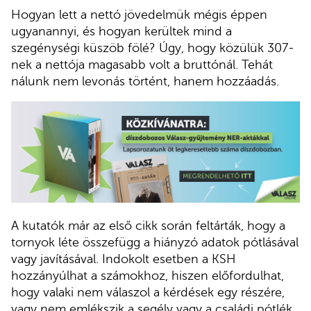
Hogyan lett a nettó jövedelmük mégis éppen
ugyanannyi, és hogyan kerültek mind a
szegénységi küszöb fölé? Úgy, hogy közülük 307-
nek a nettója magasabb volt a bruttónál. Tehát
nálunk nem levonás történt, hanem hozzáadás.
A kutatók már az első cikk során feltárták, hogy a
tornyok léte összefügg a hiányzó adatok pótlásával
vagy javításával. Indokolt esetben a KSH
hozzányúlhat a számokhoz, hiszen előfordulhat,
hogy valaki nem válaszol a kérdések egy részére,
vagy nem emlékszik a segély vagy a családi pótlék