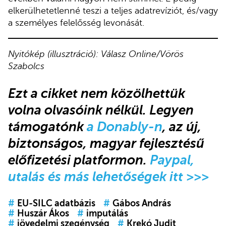
elkerülhetetlenné teszi a teljes adatrevíziót, és/vagy
a személyes felelősség levonását.
Nyitókép (illusztráció): Válasz Online/Vörös
Szabolcs
Ezt a cikket nem közölhettük
volna olvasóink nélkül. Legyen
támogatónk
a Donably-n
, az új,
biztonságos, magyar fejlesztésű
előfizetési platformon.
Paypal,
utalás és más lehetőségek itt >>>
#
EU-SILC adatbázis
#
Gábos András
#
Huszár Ákos
#
imputálás
#
jövedelmi szegénység
#
Krekó Judit