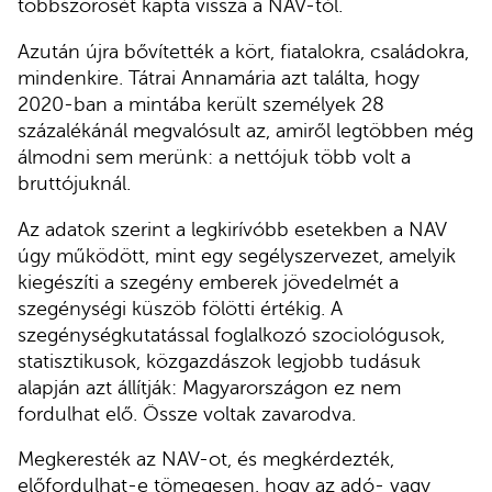
többszörösét kapta vissza a NAV-tól.
Azután újra bővítették a kört, fiatalokra, családokra,
mindenkire. Tátrai Annamária azt találta, hogy
2020-ban a mintába került személyek 28
százalékánál megvalósult az, amiről legtöbben még
álmodni sem merünk: a nettójuk több volt a
bruttójuknál.
Az adatok szerint a legkirívóbb esetekben a NAV
úgy működött, mint egy segélyszervezet, amelyik
kiegészíti a szegény emberek jövedelmét a
szegénységi küszöb fölötti értékig. A
szegénységkutatással foglalkozó szociológusok,
statisztikusok, közgazdászok legjobb tudásuk
alapján azt állítják: Magyarországon ez nem
fordulhat elő. Össze voltak zavarodva.
Megkeresték az NAV-ot, és megkérdezték,
előfordulhat-e tömegesen, hogy az adó- vagy