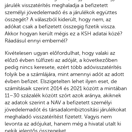
járulék visszatérítés meghaladja a befizetett
személyi jövedelemadó és a járulékok együttes
összegét? A válaszból kiderült, hogy nem, az
adókat csak a befizetett összegig fizetik vissza.
Akkor hogyan került mégis ez a KSH adatai közé?
Ráadásul ennyi embernél?
Kivételesen ugyan előfordulhat, hogy valaki az
előző évben túlfizeti az adóját, a következőben
pedig nincs keresete, ezért több adóvisszatérítés
folyik be a számlájára, mint amennyi adót az adott
évben befizet. Elszigetelten lehet ilyen eset, de
számításaik szerint 2014 és 2021 között a mintában
11–30 százalék között szórt azok aránya, akiknek
az adatok szerint a NAV a befizetett személyi
jövedelemadót és társadalombiztosítási járulékokat
meghaladó visszatérítést fizetett. Vagyis nem
levonta az adójukat, hanem még a hivatal utalt ki
nekik jelentős összegeket.