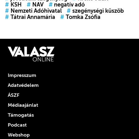
#
KSH
#
NAV
#
negatív adó
#
Nemzeti Adóhivatal
#
szegénységi küszöb
#
Tátrai Annamária
#
Tomka Zsófia
Impresszum
Adatvédelem
ÁSZF
Médiaajánlat
Támogatás
Podcast
Webshop