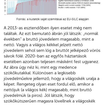
Forrás: a kutatók saját számításai az EU-SILC alapján
A 2013-as esztendőben ilyen esetet még nem
találtak. Az ezt bemutató ábrán jól látszik: „normál
években” a bruttó jövedelem magasabb, mint a
nettó. Vagyis a világos kékkel jelzett nettó
jövedelem sehol sem lóg a bruttót jelképező vörös
sávok fölé. 2020-ban az egyfős háztartások
esetében azonban teljesen másként fest ugyanez.
Az ábra úgy néz ki, mint egy medence
szökőkutakkal. Különösen a legkisebb
jövedelműekre jellemző, hogy a világoskék uralja a
képet. Rengeteg olyan eset fordul elő, amikor a
nettójuk (a világos kék) magasabb, mint bruttó
jövedelmük (a piros). Jól látszik, hogy
szökőkútszerűen magasra lövellnek a világoskék