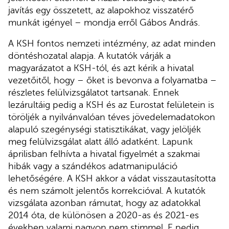
javítás egy összetett, az alapokhoz visszatérő
munkát igényel – mondja erről Gábos András.
A KSH fontos nemzeti intézmény, az adat minden
döntéshozatal alapja. A kutatók várják a
magyarázatot a KSH-tól, és azt kérik a hivatal
vezetőitől, hogy – őket is bevonva a folyamatba –
részletes felülvizsgálatot tartsanak. Ennek
lezárultáig pedig a KSH és az Eurostat felületein is
töröljék a nyilvánvalóan téves jövedelemadatokon
alapuló szegénységi statisztikákat, vagy jelöljék
meg felülvizsgálat alatt álló adatként. Lapunk
áprilisban felhívta a hivatal figyelmét a szakmai
hibák vagy a szándékos adatmanipuláció
lehetőségére. A KSH akkor a vádat visszautasította
és nem számolt jelentős korrekcióval. A kutatók
vizsgálata azonban rámutat, hogy az adatokkal
2014 óta, de különösen a 2020-as és 2021-es
években valami nagyon nem stimmel. E pedig