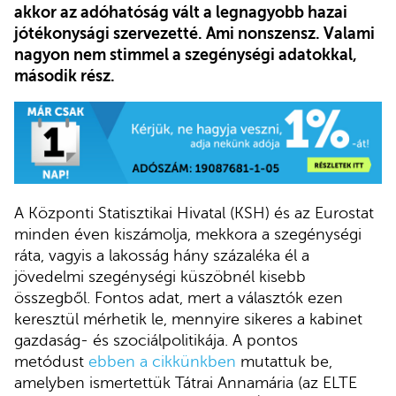
akkor az adóhatóság vált a legnagyobb hazai
jótékonysági szervezetté. Ami nonszensz. Valami
nagyon nem stimmel a szegénységi adatokkal,
második rész.
A Központi Statisztikai Hivatal (KSH) és az Eurostat
minden éven kiszámolja, mekkora a szegénységi
ráta, vagyis a lakosság hány százaléka él a
jövedelmi szegénységi küszöbnél kisebb
összegből. Fontos adat, mert a választók ezen
keresztül mérhetik le, mennyire sikeres a kabinet
gazdaság- és szociálpolitikája. A pontos
metódust
ebben a cikkünkben
mutattuk be,
amelyben ismertettük Tátrai Annamária (az ELTE