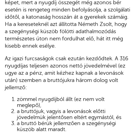
képet, mert a nyugdíj összegét még azonos bér
esetén is rengeteg minden befolyásolja, a szolgálati
időtől, a katonaság hosszán át a gyerekek számáig.
Ha a kereseteknél azt állította Németh Zsolt, hogy
a szegénységi küszöb fölötti adathalmozódás
természetes úton nem fordulhat elő, hát itt még
kisebb ennek esélye.
Az igazi furcsaságok csak ezután kezdődtek. A 316
nyugdíjas teljesen azonos nettó jövedelmével (ez
ugye az a pénz, amit kézhez kapnak a levonások
után) szemben a bruttójukra három dolog volt
jellemző:
zömmel nyugdíjból állt (ez nem volt
meglepő),
a bruttójuk, vagyis a levonások előtti
jövedelmük jelentősen eltért egymástól, és
a bruttó bérük jellemzően a szegénységi
küszöb alatt maradt.