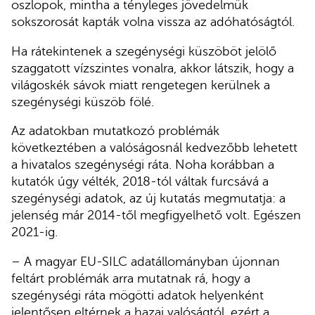
oszlopok, mintha a tényleges jövedelmük
sokszorosát kapták volna vissza az adóhatóságtól.
Ha rátekintenek a szegénységi küszöböt jelölő
szaggatott vízszintes vonalra, akkor látszik, hogy a
világoskék sávok miatt rengetegen kerülnek a
szegénységi küszöb fölé.
Az adatokban mutatkozó problémák
következtében a valóságosnál kedvezőbb lehetett
a hivatalos szegénységi ráta. Noha korábban a
kutatók úgy vélték, 2018-tól váltak furcsává a
szegénységi adatok, az új kutatás megmutatja: a
jelenség már 2014-től megfigyelhető volt. Egészen
2021-ig.
– A magyar EU-SILC adatállományban újonnan
feltárt problémák arra mutatnak rá, hogy a
szegénységi ráta mögötti adatok helyenként
jelentősen eltérnek a hazai valóságtól, ezért a