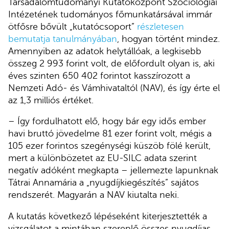
Társadalomtudományi Kutatóközpont Szociológiai
Intézetének tudományos főmunkatársával immár
ötfősre bővült „kutatócsoport”
részletesen
bemutatja tanulmányában
, hogyan történt mindez.
Amennyiben az adatok helytállóak, a legkisebb
összeg 2 993 forint volt, de előfordult olyan is, aki
éves szinten 650 402 forintot kasszírozott a
Nemzeti Adó- és Vámhivataltól (NAV), és így érte el
az 1,3 milliós értéket.
– Így fordulhatott elő, hogy bár egy idős ember
havi bruttó jövedelme 81 ezer forint volt, mégis a
105 ezer forintos szegénységi küszöb fölé került,
mert a különbözetet az EU-SILC adata szerint
negatív adóként megkapta – jellemezte lapunknak
Tátrai Annamária a „nyugdíjkiegészítés” sajátos
rendszerét. Magyarán a NAV kiutalta neki.
A kutatás következő lépéseként kiterjesztették a
vizsgálatot a mintában szereplő összes nyugdíjas