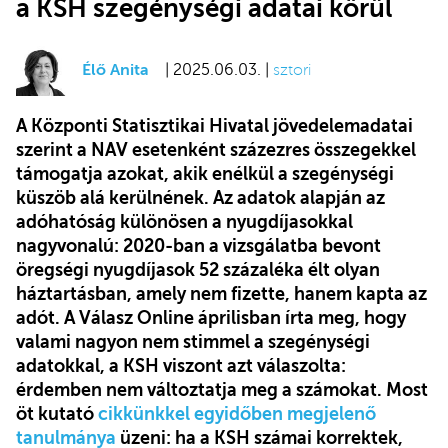
a KSH szegénységi adatai körül
Élő Anita
| 2025.06.03. |
sztori
A Központi Statisztikai Hivatal jövedelemadatai
szerint a NAV esetenként százezres összegekkel
támogatja azokat, akik enélkül a szegénységi
küszöb alá kerülnének. Az adatok alapján az
adóhatóság különösen a nyugdíjasokkal
nagyvonalú: 2020-ban a vizsgálatba bevont
öregségi nyugdíjasok 52 százaléka élt olyan
háztartásban, amely nem fizette, hanem kapta az
adót. A Válasz Online áprilisban írta meg, hogy
valami nagyon nem stimmel a szegénységi
adatokkal, a KSH viszont azt válaszolta:
érdemben nem változtatja meg a számokat. Most
öt kutató
cikkünkkel egyidőben megjelenő
tanulmánya
üzeni: ha a KSH számai korrektek,