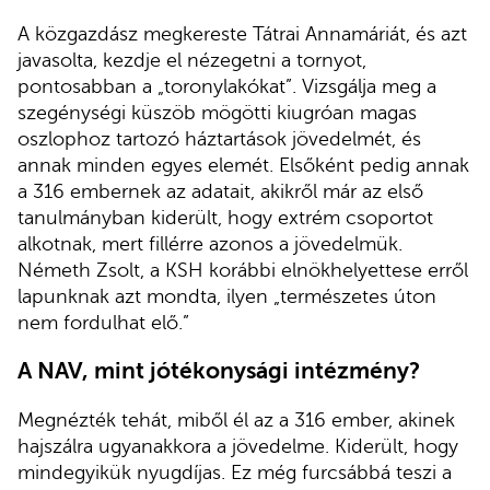
A közgazdász megkereste Tátrai Annamáriát, és azt
javasolta, kezdje el nézegetni a tornyot,
pontosabban a „toronylakókat”. Vizsgálja meg a
szegénységi küszöb mögötti kiugróan magas
oszlophoz tartozó háztartások jövedelmét, és
annak minden egyes elemét. Elsőként pedig annak
a 316 embernek az adatait, akikről már az első
tanulmányban kiderült, hogy extrém csoportot
alkotnak, mert fillérre azonos a jövedelmük.
Németh Zsolt, a KSH korábbi elnökhelyettese erről
lapunknak azt mondta, ilyen „természetes úton
nem fordulhat elő.”
A NAV, mint jótékonysági intézmény?
Megnézték tehát, miből él az a 316 ember, akinek
hajszálra ugyanakkora a jövedelme. Kiderült, hogy
mindegyikük nyugdíjas. Ez még furcsábbá teszi a