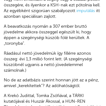
összegére, és ilyenkor a KSH-nak ezt pótolnia kell.
Az egyébként szigorúan szabályozott
imputálás
itt
azonban speciálisan zajlott.
A beavatkozás nyomán a 307 ember bruttó
jövedelme akkora összeggel egészült ki, hogy
éppen a szegénységi küszöb fölé kerültek. A
„toronyba”.
Ráadásul nettó jövedelmük így fillérre azonos
összeg: évi 1,3 millió forint lett. (A szegénységi
küszöbnél ugyanis a nettó jövedelemmel
számolnak.)
No de az adatbázis szerint honnan jött az a pénz,
amivel „kerekítettek”? Az adóhatóságtól.
A Krekó Judittal, Tomka Zsófiával, a TÁRKI
kutatójával és Huszár Ákossal, a HUN-REN