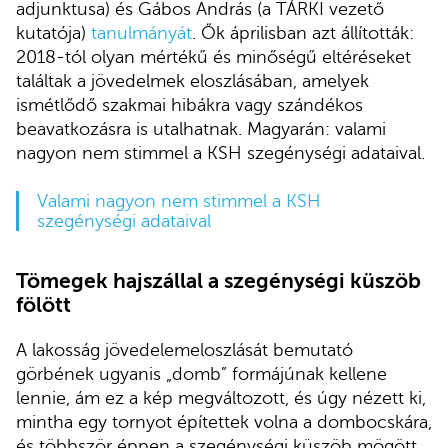
adjunktusa) és Gábos András (a TÁRKI vezető
kutatója)
tanulmányát
. Ők áprilisban azt állították:
2018-tól olyan mértékű és minőségű eltéréseket
találtak a jövedelmek eloszlásában, amelyek
ismétlődő szakmai hibákra vagy szándékos
beavatkozásra is utalhatnak. Magyarán: valami
nagyon nem stimmel a KSH szegénységi adataival.
Valami nagyon nem stimmel a KSH
szegénységi adataival
Tömegek hajszállal a szegénységi küszöb
fölött
A lakosság jövedelemeloszlását bemutató
görbének ugyanis „domb” formájúnak kellene
lennie, ám ez a kép megváltozott, és úgy nézett ki,
mintha egy tornyot építettek volna a dombocskára,
és többször éppen a szegénységi küszöb mögött