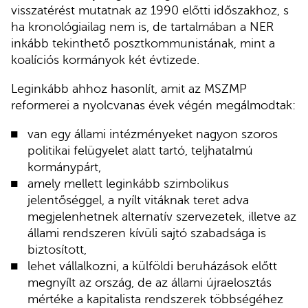
visszatérést mutatnak az 1990 előtti időszakhoz, s
ha kronológiailag nem is, de tartalmában a NER
inkább tekinthető posztkommunistának, mint a
koalíciós kormányok két évtizede.
Leginkább ahhoz hasonlít, amit az MSZMP
reformerei a nyolcvanas évek végén megálmodtak:
van egy állami intézményeket nagyon szoros
politikai felügyelet alatt tartó, teljhatalmú
kormánypárt,
amely mellett leginkább szimbolikus
jelentőséggel, a nyílt vitáknak teret adva
megjelenhetnek alternatív szervezetek, illetve az
állami rendszeren kívüli sajtó szabadsága is
biztosított,
lehet vállalkozni, a külföldi beruházások előtt
megnyílt az ország, de az állami újraelosztás
mértéke a kapitalista rendszerek többségéhez