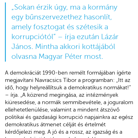
„Sokan érzik úgy, ma a kormány
egy bűnszervezethez hasonlít,
amely fosztogat és szétesik a
korrupciótól” – írja ezután Lázár
János. Mintha akkori kottájából
olvasna Magyar Péter most.
A demokráciát 1990-ben remélt formájában ígérte
megjavítani Navracsics Tibor a programban: „Itt az
idő, hogy helyreállítsuk a demokratikus normákat!”
– írja. „A közrend megingása, az intézmények
kiüresedése, a normák semmibevétele, a joguralom
ellehetetlenülése, valamint a mindent átszövő
politikai és gazdasági korrupció napjainkra az egész
demokratikus átmenet célját és értelmét
kérdőjelezi meg. A jó és a rossz, az igazság és a