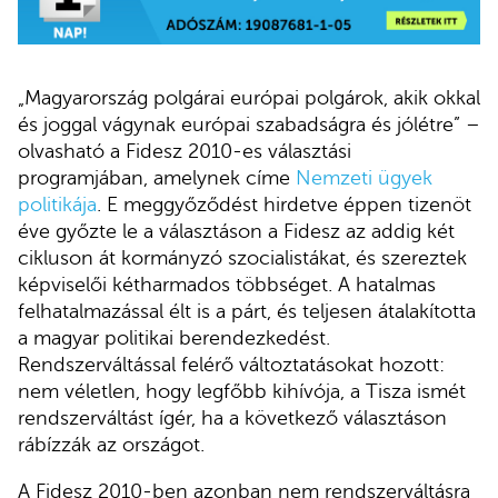
„Magyarország polgárai európai polgárok, akik okkal
és joggal vágynak európai szabadságra és jólétre” –
olvasható a Fidesz 2010-es választási
programjában, amelynek címe
Nemzeti ügyek
politikája
. E meggyőződést hirdetve éppen tizenöt
éve győzte le a választáson a Fidesz az addig két
cikluson át kormányzó szocialistákat, és szereztek
képviselői kétharmados többséget. A hatalmas
felhatalmazással élt is a párt, és teljesen átalakította
a magyar politikai berendezkedést.
Rendszerváltással felérő változtatásokat hozott:
nem véletlen, hogy legfőbb kihívója, a Tisza ismét
rendszerváltást ígér, ha a következő választáson
rábízzák az országot.
A Fidesz 2010-ben azonban nem rendszerváltásra