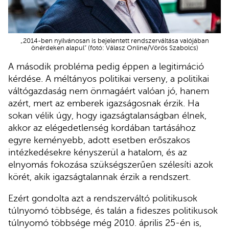
„2014-ben nyilvánosan is bejelentett rendszerváltása valójában
önérdeken alapul” (fotó: Válasz Online/Vörös Szabolcs)
A második probléma pedig éppen a legitimáció
kérdése. A méltányos politikai verseny, a politikai
váltógazdaság nem önmagáért valóan jó, hanem
azért, mert az emberek igazságosnak érzik. Ha
sokan vélik úgy, hogy igazságtalanságban élnek,
akkor az elégedetlenség kordában tartásához
egyre keményebb, adott esetben erőszakos
intézkedésekre kényszerül a hatalom, és az
elnyomás fokozása szükségszerűen szélesíti azok
körét, akik igazságtalannak érzik a rendszert.
Ezért gondolta azt a rendszerváltó politikusok
túlnyomó többsége, és talán a fideszes politikusok
túlnyomó többsége még 2010. április 25-én is,