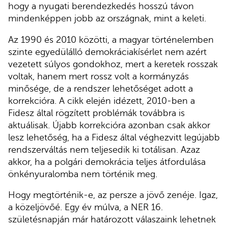
hogy a nyugati berendezkedés hosszú távon
mindenképpen jobb az országnak, mint a keleti.
Az 1990 és 2010 közötti, a magyar történelemben
szinte egyedülálló demokráciakísérlet nem azért
vezetett súlyos gondokhoz, mert a keretek rosszak
voltak, hanem mert rossz volt a kormányzás
minősége, de a rendszer lehetőséget adott a
korrekcióra. A cikk elején idézett, 2010-ben a
Fidesz által rögzített problémák továbbra is
aktuálisak. Újabb korrekcióra azonban csak akkor
lesz lehetőség, ha a Fidesz által véghezvitt legújabb
rendszerváltás nem teljesedik ki totálisan. Azaz
akkor, ha a polgári demokrácia teljes átfordulása
önkényuralomba nem történik meg.
Hogy megtörténik-e, az persze a jövő zenéje. Igaz,
a közeljövőé. Egy év múlva, a NER 16.
születésnapján már határozott válaszaink lehetnek