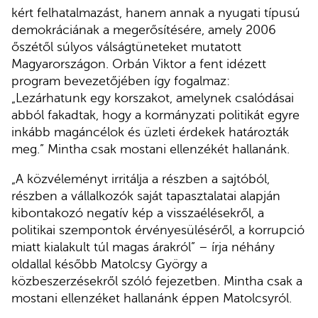
kért felhatalmazást, hanem annak a nyugati típusú
demokráciának a megerősítésére, amely 2006
őszétől súlyos válságtüneteket mutatott
Magyarországon. Orbán Viktor a fent idézett
program bevezetőjében így fogalmaz:
„Lezárhatunk egy korszakot, amelynek csalódásai
abból fakadtak, hogy a kormányzati politikát egyre
inkább magáncélok és üzleti érdekek határozták
meg.” Mintha csak mostani ellenzékét hallanánk.
„A közvéleményt irritálja a részben a sajtóból,
részben a vállalkozók saját tapasztalatai alapján
kibontakozó negatív kép a visszaélésekről, a
politikai szempontok érvényesüléséről, a korrupció
miatt kialakult túl magas árakról” – írja néhány
oldallal később Matolcsy György a
közbeszerzésekről szóló fejezetben. Mintha csak a
mostani ellenzéket hallanánk éppen Matolcsyról.