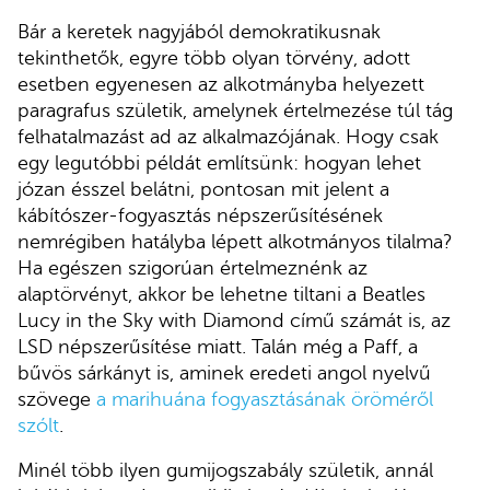
Bár a keretek nagyjából demokratikusnak
tekinthetők, egyre több olyan törvény, adott
esetben egyenesen az alkotmányba helyezett
paragrafus születik, amelynek értelmezése túl tág
felhatalmazást ad az alkalmazójának. Hogy csak
egy legutóbbi példát említsünk: hogyan lehet
józan ésszel belátni, pontosan mit jelent a
kábítószer-fogyasztás népszerűsítésének
nemrégiben hatályba lépett alkotmányos tilalma?
Ha egészen szigorúan értelmeznénk az
alaptörvényt, akkor be lehetne tiltani a Beatles
Lucy in the Sky with Diamond című számát is, az
LSD népszerűsítése miatt. Talán még a Paff, a
bűvös sárkányt is, aminek eredeti angol nyelvű
szövege
a marihuána fogyasztásának öröméről
szólt
.
Minél több ilyen gumijogszabály születik, annál