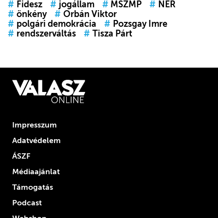
#
Fidesz
#
jogállam
#
MSZMP
#
NER
#
önkény
#
Orbán Viktor
#
polgári demokrácia
#
Pozsgay Imre
#
rendszerváltás
#
Tisza Párt
Impresszum
Adatvédelem
ÁSZF
Médiaajánlat
Támogatás
Podcast