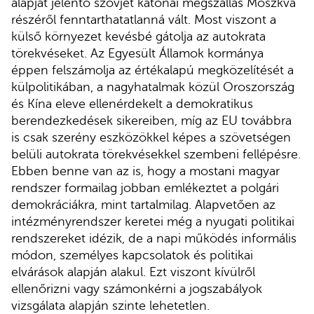
alapját jelentő szovjet katonai megszállás Moszkva
részéről fenntarthatatlanná vált. Most viszont a
külső környezet kevésbé gátolja az autokrata
törekvéseket. Az Egyesült Államok kormánya
éppen felszámolja az értékalapú megközelítését a
külpolitikában, a nagyhatalmak közül Oroszország
és Kína eleve ellenérdekelt a demokratikus
berendezkedések sikereiben, míg az EU továbbra
is csak szerény eszközökkel képes a szövetségen
belüli autokrata törekvésekkel szembeni fellépésre.
Ebben benne van az is, hogy a mostani magyar
rendszer formailag jobban emlékeztet a polgári
demokráciákra, mint tartalmilag. Alapvetően az
intézményrendszer keretei még a nyugati politikai
rendszereket idézik, de a napi működés informális
módon, személyes kapcsolatok és politikai
elvárások alapján alakul. Ezt viszont kívülről
ellenőrizni vagy számonkérni a jogszabályok
vizsgálata alapján szinte lehetetlen.