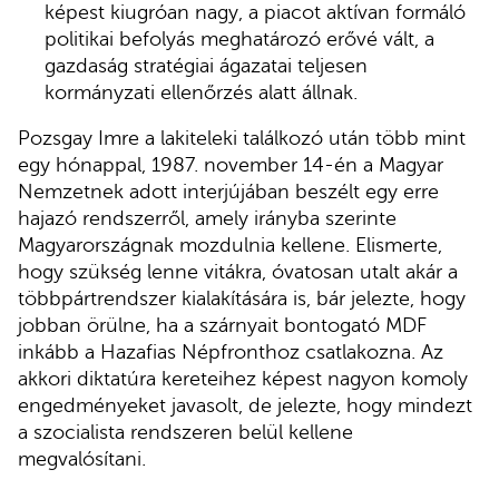
képest kiugróan nagy, a piacot aktívan formáló
politikai befolyás meghatározó erővé vált, a
gazdaság stratégiai ágazatai teljesen
kormányzati ellenőrzés alatt állnak.
Pozsgay Imre a lakiteleki találkozó után több mint
egy hónappal, 1987. november 14-én a Magyar
Nemzetnek adott interjújában beszélt egy erre
hajazó rendszerről, amely irányba szerinte
Magyarországnak mozdulnia kellene. Elismerte,
hogy szükség lenne vitákra, óvatosan utalt akár a
többpártrendszer kialakítására is, bár jelezte, hogy
jobban örülne, ha a szárnyait bontogató MDF
inkább a Hazafias Népfronthoz csatlakozna. Az
akkori diktatúra kereteihez képest nagyon komoly
engedményeket javasolt, de jelezte, hogy mindezt
a szocialista rendszeren belül kellene
megvalósítani.