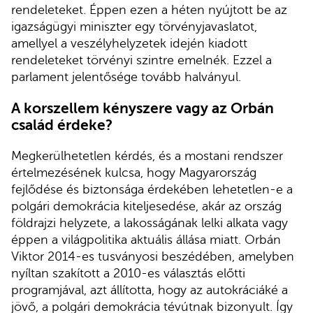
rendeleteket. Éppen ezen a héten nyújtott be az
igazságügyi miniszter egy törvényjavaslatot,
amellyel a veszélyhelyzetek idején kiadott
rendeleteket törvényi szintre emelnék. Ezzel a
parlament jelentősége tovább halványul.
A korszellem kényszere vagy az Orbán
család érdeke?
Megkerülhetetlen kérdés, és a mostani rendszer
értelmezésének kulcsa, hogy Magyarország
fejlődése és biztonsága érdekében lehetetlen-e a
polgári demokrácia kiteljesedése, akár az ország
földrajzi helyzete, a lakosságának lelki alkata vagy
éppen a világpolitika aktuális állása miatt. Orbán
Viktor 2014-es tusványosi beszédében, amelyben
nyíltan szakított a 2010-es választás előtti
programjával, azt állította, hogy az autokráciáké a
jövő, a polgári demokrácia tévútnak bizonyult. Így