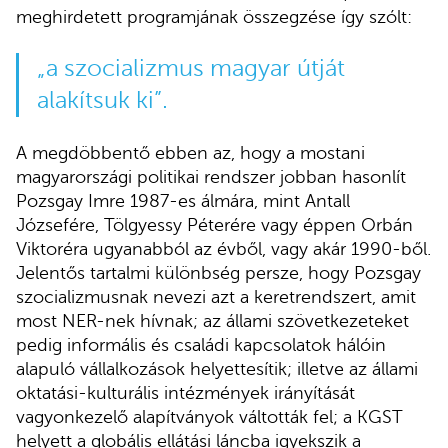
meghirdetett programjának összegzése így szólt:
„a szocializmus magyar útját
alakítsuk ki”.
A megdöbbentő ebben az, hogy a mostani
magyarországi politikai rendszer jobban hasonlít
Pozsgay Imre 1987-es álmára, mint Antall
Józsefére, Tölgyessy Péterére vagy éppen Orbán
Viktoréra ugyanabból az évből, vagy akár 1990-ből.
Jelentős tartalmi különbség persze, hogy Pozsgay
szocializmusnak nevezi azt a keretrendszert, amit
most NER-nek hívnak; az állami szövetkezeteket
pedig informális és családi kapcsolatok hálóin
alapuló vállalkozások helyettesítik; illetve az állami
oktatási-kulturális intézmények irányítását
vagyonkezelő alapítványok váltották fel; a KGST
helyett a globális ellátási láncba igyekszik a