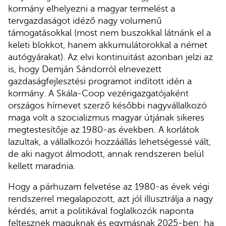
kormány elhelyezni a magyar termelést a
tervgazdaságot idéző nagy volumenű
támogatásokkal (most nem buszokkal látnánk el a
keleti blokkot, hanem akkumulátorokkal a német
autógyárakat). Az elvi kontinuitást azonban jelzi az
is, hogy Demján Sándorról elnevezett
gazdaságfejlesztési programot indított idén a
kormány. A Skála-Coop vezérigazgatójaként
országos hírnevet szerző későbbi nagyvállalkozó
maga volt a szocializmus magyar útjának sikeres
megtestesítője az 1980-as években. A korlátok
lazultak, a vállalkozói hozzáállás lehetségessé vált,
de aki nagyot álmodott, annak rendszeren belül
kellett maradnia.
Hogy a párhuzam felvetése az 1980-as évek végi
rendszerrel megalapozott, azt jól illusztrálja a nagy
kérdés, amit a politikával foglalkozók naponta
feltesznek maguknak és egymásnak 2025-ben: ha