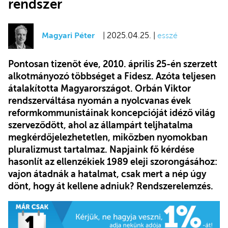
rendszer
Magyari Péter
| 2025.04.25. |
esszé
Pontosan tizenöt éve, 2010. április 25-én szerzett
alkotmányozó többséget a Fidesz. Azóta teljesen
átalakította Magyarországot. Orbán Viktor
rendszerváltása nyomán a nyolcvanas évek
reformkommunistáinak koncepcióját idéző világ
szerveződött, ahol az állampárt teljhatalma
megkérdőjelezhetetlen, miközben nyomokban
pluralizmust tartalmaz. Napjaink fő kérdése
hasonlít az ellenzékiek 1989 eleji szorongásához:
vajon átadnák a hatalmat, csak mert a nép úgy
dönt, hogy át kellene adniuk? Rendszerelemzés.