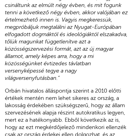
csináltunk az elmúlt négy évben, és mit fogunk
tenni a következő négy évben, akkor valójában ez
értelmezhető innen is. Vagyis megkeressük,
megpróbáljuk megtalálni az Nyugat-Európában
elfogadott dogmáktól és ideológiáktól elszakadva,
tőlük magunkat függetlenítve azt a
közösségszervezési formát, azt az új magyar
államot, amely képes arra, hogy a mi
közösségünket évtizedes távlatban
versenyképessé tegye a nagy
világversenyfutásban.”
Orbán hivatalos álláspontja szerint a 2010 előtti
értékek mentén nem lehet sikeres az ország, a
lakosság érdekében szükségszerű, hogy az állam
szervezésének alapja részint autokratikus legyen,
mert ez a hatékonyabb. Ebből következik az is,
hogy az ezt megkérdőjelező mindenkori ellenzék
csak az ország érdekei ellen dolgozhat, és az