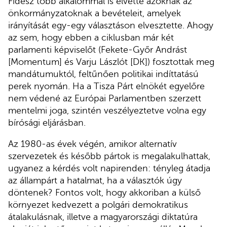
Fidesz több alkalommal is elvette azoknak az
önkormányzatoknak a bevételeit, amelyek
irányítását egy-egy választáson elvesztette. Ahogy
az sem, hogy ebben a ciklusban már két
parlamenti képviselőt (Fekete-Győr Andrást
[Momentum] és Varju Lászlót [DK]) fosztottak meg
mandátumuktól, feltűnően politikai indíttatású
perek nyomán. Ha a Tisza Párt elnökét egyelőre
nem védené az Európai Parlamentben szerzett
mentelmi joga, szintén veszélyeztetve volna egy
bírósági eljárásban.
Az 1980-as évek végén, amikor alternatív
szervezetek és később pártok is megalakulhattak,
ugyanez a kérdés volt napirenden: tényleg átadja
az állampárt a hatalmat, ha a választók úgy
döntenek? Fontos volt, hogy akkoriban a külső
környezet kedvezett a polgári demokratikus
átalakulásnak, illetve a magyarországi diktatúra