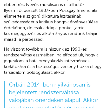
ebben résztvevők morálisan is elítélhetők.
Ilyesmiről beszélt 1987-ben Pozsgay Imre is, aki
elismerte a szigorú diktatúra lazításának
szükségességét a kritikus hangok érvényesülése
érdekében, de csak addig a pontig, „amíg
közmegegyezés és alkotmányos rendünk talaján
marad” a párbeszéd.
Ha viszont továbbra is hiszünk az 1990-es
rendszerváltás eszméiben, ha elfogadjuk, hogy a
joguralom, a hatalomgyakorlás intézményes
korlátozása és a tisztességes verseny hozza el egy
társadalom boldogulását, akkor
Orbán 2014-ben nyilvánosan is
bejelentett rendszerváltása
valójában önérdeken alapul. Akkor
a hatalom megtartása és az ezzel