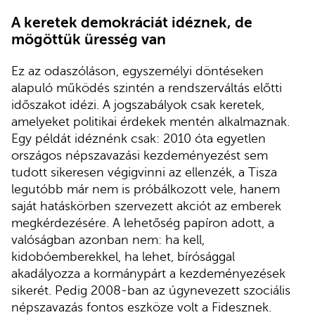
A keretek demokráciát idéznek, de
mögöttük üresség van
Ez az odaszóláson, egyszemélyi döntéseken
alapuló működés szintén a rendszerváltás előtti
időszakot idézi. A jogszabályok csak keretek,
amelyeket politikai érdekek mentén alkalmaznak.
Egy példát idéznénk csak: 2010 óta egyetlen
országos népszavazási kezdeményezést sem
tudott sikeresen végigvinni az ellenzék, a Tisza
legutóbb már nem is próbálkozott vele, hanem
saját hatáskörben szervezett akciót az emberek
megkérdezésére. A lehetőség papíron adott, a
valóságban azonban nem: ha kell,
kidobóemberekkel, ha lehet, bírósággal
akadályozza a kormánypárt a kezdeményezések
sikerét. Pedig 2008-ban az úgynevezett szociális
népszavazás fontos eszköze volt a Fidesznek.