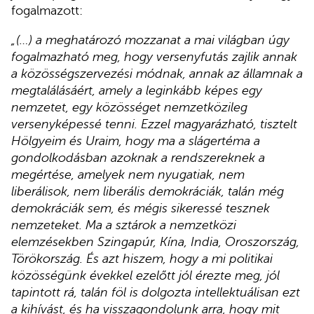
fogalmazott:
„(…) a meghatározó mozzanat a mai világban úgy
fogalmazható meg, hogy versenyfutás zajlik annak
a közösségszervezési módnak, annak az államnak a
megtalálásáért, amely a leginkább képes egy
nemzetet, egy közösséget nemzetközileg
versenyképessé tenni. Ezzel magyarázható, tisztelt
Hölgyeim és Uraim, hogy ma a slágertéma a
gondolkodásban azoknak a rendszereknek a
megértése, amelyek nem nyugatiak, nem
liberálisok, nem liberális demokráciák, talán még
demokráciák sem, és mégis sikeressé tesznek
nemzeteket. Ma a sztárok a nemzetközi
elemzésekben Szingapúr, Kína, India, Oroszország,
Törökország. És azt hiszem, hogy a mi politikai
közösségünk évekkel ezelőtt jól érezte meg, jól
tapintott rá, talán föl is dolgozta intellektuálisan ezt
a kihívást, és ha visszagondolunk arra, hogy mit