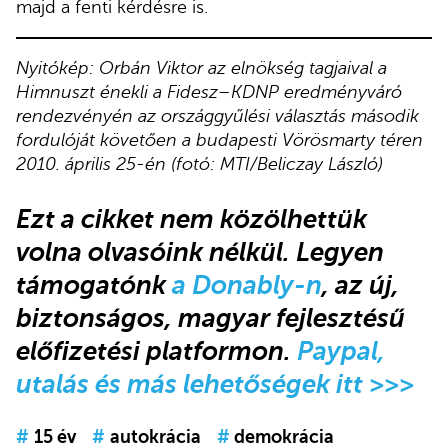
majd a fenti kérdésre is.
Nyitókép: Orbán Viktor az elnökség tagjaival a
Himnuszt énekli a Fidesz–KDNP eredményváró
rendezvényén az országgyűlési választás második
fordulóját követően a budapesti Vörösmarty téren
2010. április 25-én (fotó: MTI/Beliczay László)
Ezt a cikket nem közölhettük
volna olvasóink nélkül. Legyen
támogatónk
a Donably-n
, az új,
biztonságos, magyar fejlesztésű
előfizetési platformon.
Paypal,
utalás és más lehetőségek itt >>>
#
15 év
#
autokrácia
#
demokrácia