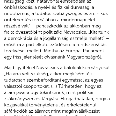
hazugság közti határvonal elmosódása az
önbíráskodás, a nyelvi és fizikai durvaság, a
nepotizmus, a tudatos szabályszegés és a cinikus
önfelmentés formájában a mindennapi élet
részévé vált” – panaszkodik az akkoriban még
frakcióvezetőként politizáló Navracsics. „Kitartunk
a demokrácia és a jogállamiság eszméje mellett” –
erősít rá a párt elköteleződésére a rendszerváltás
törekvései mellett. Mintha az Európai Parlament
egy friss jelentését olvasnánk Magyarországról.
Majd így ítéli el Navracsics a baloldali kormányokat:
„Ha arra volt szükség, akkor megkísérelték
tudatosan szembefordítani egymással az egyes
választói csoportokat. (…) Tűrhetetlen, hogy az
állam javaira úgy tekintsenek, mint politikai
zsákmányszerzés tárgyára. Elfogadhatatlan, hogy a
közjavakkal törvénytelenül és erkölcstelenül
sáfárkodók az államot mint magánvállalkozást