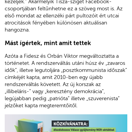
kezeljék.” Akármelyik Tisza-sziget Facebook-
csoportjában feltűnhetne ez a szöveg most is. Az
első mondat az ellenzéki párt pultozóit ért utcai
atrocitások fényében különösen aktuálisan
hangozna.
Mást ígértek, mint amit tettek
Azóta a Fidesz és Orbán Viktor megváltoztatta a
történetet. A rendszerváltás utáni húsz év „zavaros
idők”, illetve legutoljára „posztkommunista időszak”
címkéjét kapta, amit 2010-ben egy újabb
rendszerváltás követett. Az új korszak az
„illibeláris-” vagy „keresztény demokrácia”,
legújabban pedig „patrióta” illetve „szuverenista”
jelzőket kapta megteremtőitől.