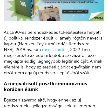
Az 1990-es berendezkedés tökéletesítése helyett
új politikai rendszer épült ki, amely rögtön nevet is
kapott (Nemzeti Együttműködés Rendszere –
NER), 2018 nyarára
megszilárdult
, 2022-ben
megszerezte az eddigi legtöbb szavazatot, azaz
megkapta eddigi legnagyobb legitimációját. Annak
ellenére is, hogy az eredeti ajánlat egyáltalán nem
erről, nem egy új rendszer kiépítéséről szólt.
A megvalósult posztkommunizmus
korában élünk
Egészen zavarba ejtő, hogy ennek az új
rendszernek a jellegzetességei sok tekintetben