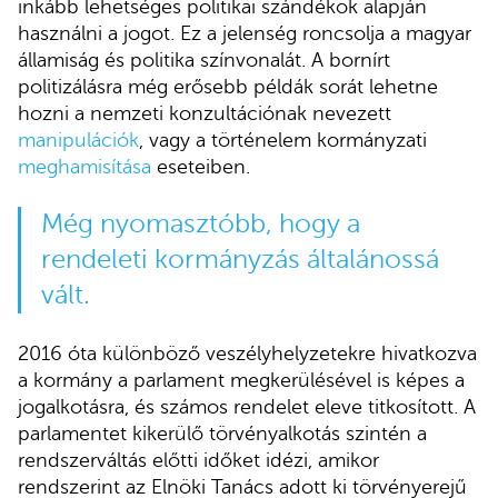
inkább lehetséges politikai szándékok alapján
használni a jogot. Ez a jelenség roncsolja a magyar
államiság és politika színvonalát. A bornírt
politizálásra még erősebb példák sorát lehetne
hozni a nemzeti konzultációnak nevezett
manipulációk
, vagy a történelem kormányzati
meghamisítása
eseteiben.
Még nyomasztóbb, hogy a
rendeleti kormányzás általánossá
vált.
2016 óta különböző veszélyhelyzetekre hivatkozva
a kormány a parlament megkerülésével is képes a
jogalkotásra, és számos rendelet eleve titkosított. A
parlamentet kikerülő törvényalkotás szintén a
rendszerváltás előtti időket idézi, amikor
rendszerint az Elnöki Tanács adott ki törvényerejű