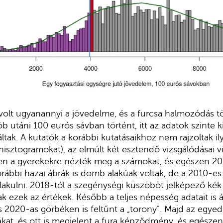
volt ugyanannyi a jövedelme, és a furcsa halmozódás 
 utáni 100 eurós sávban történt, itt az adatok szinte ki
tak. A kutatók a korábbi kutatásaikhoz nem rajzoltak il
sztogramokat), az elmúlt két esztendő vizsgálódásai 
ben a gyerekekre nézték meg a számokat, és egészen 2
rábbi hazai ábrák is domb alakúak voltak, de a 2010-e
lakulni. 2018-tól a szegénységi küszöböt jelképező kék 
k ezek az értékek. Később a teljes népesség adatait is á
 2020-as görbéken is feltűnt a „torony”. Majd az egyedü
rákat, és ott is megjelent a fura képződmény, és egésze