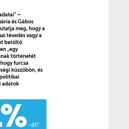
adatai” –
ári
a és Gábos
utatja meg, hogy a
ai tévedés vagy a
t betöltő
pen „egy
nnak történetét
 hogy furcsa
ységi küszöbön, és
politikai
i adatok