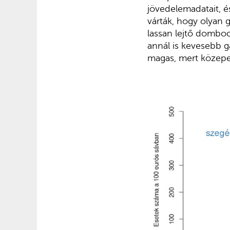
jövedelemadatait, é
várták, hogy olyan
lassan lejtő domboc
annál is kevesebb g
magas, mert közepe