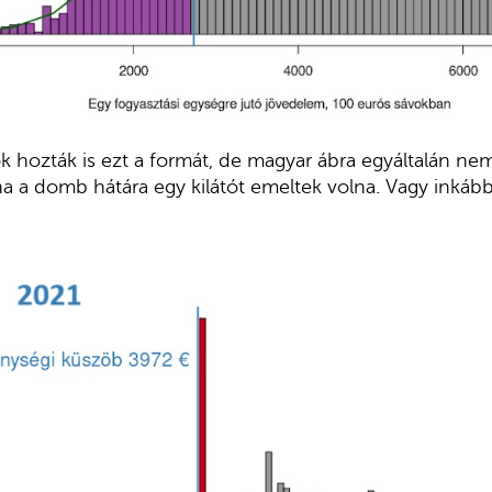
 hozták is ezt a formát, de magyar ábra egyáltalán nem 
ha a domb hátára egy kilátót emeltek volna. Vagy inkáb