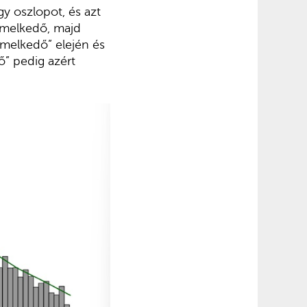
y oszlopot, és azt
emelkedő, majd
emelkedő” elején és
ő” pedig azért