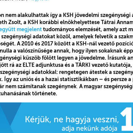
 nem alakulhattak így a KSH jövedelmi szegénységi 
h Zsolt, a KSH korábbi elnökhelyettese
Tátrai Annam
együtt megjelent
tudományos elemzését, amely azt m
 szegénységi adatokat közöl, amelyek felvetik a szakm
ségét. A 2010 és 2017 között a KSH-nál vezető pozíció
t nulla a valószínűsége annak, hogy ilyen sokaknak ép
egénységi küszöb fölött legyen a jövedelme. Írásunk a
ött rá az ELTE adjunktusa és a TÁRKI vezető kutatója,
 szegénységi adatokkal: rengetegen átestek a szegén
 Így az uniós és a hazai statisztikákban – és persze a 
ár nem számítanak szegénynek
.
A magyar szegénység
zuhanásának története.