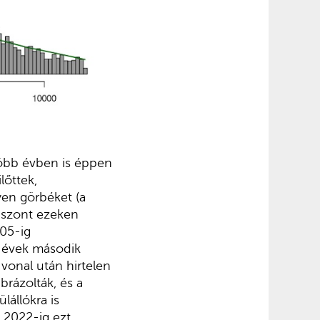
több évben is éppen
lőttek,
yen görbéket (a
viszont ezeken
005-ig
s évek második
vonal után hirtelen
brázolták, és a
lállókra is
n 2022-ig ezt