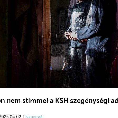
n nem stimmel a KSH szegénységi ad
 2025.04.02. |
Nagytotál