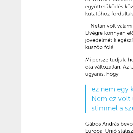
együttműködés közö
kutatóhoz fordulta
– Netán volt valami
Elvégre könnyen elő
jövedelmét kiegészí
küszöb fölé.
Mi persze tudjuk, h
óta változatlan. Az 
ugyanis, hogy
ez nem egy k
Nem ez volt 
stimmel a sz
Gábos András bevont
Európai Unió statis