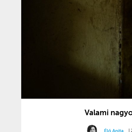
Valami nagyo
Élő Anita
|