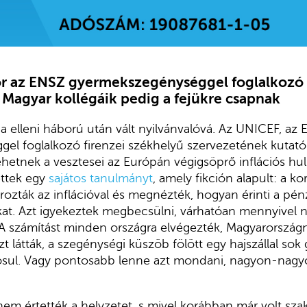
or az ENSZ gyermekszegénységgel foglalkozó
 Magyar kollégáik pedig a fejükre csapnak
na elleni háború után vált nyilvánvalóvá. Az UNICEF, az
el foglalkozó firenzei székhelyű szervezetének kutató
lehetnek a vesztesei az Európán végigsöprő inflációs hu
ettek egy
sajátos tanulmányt
, amely fikción alapult: a ko
orozták az inflációval és megnézték, hogyan érinti a pé
at. Azt igyekeztek megbecsülni, várhatóan mennyivel 
A számítást minden országra elvégezték, Magyarország
t látták, a szegénységi küszöb fölött egy hajszállal so
sul. Vagy pontosabb lenne azt mondani, nagyon-nagy
em értették a helyzetet, s mivel korábban már volt sza