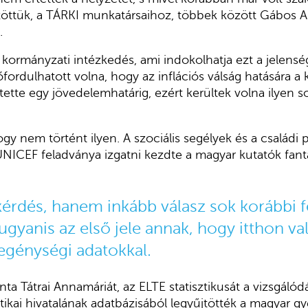
ttük, a TÁRKI munkatársaihoz, többek között Gábos A
k.
 kormányzati intézkedés, ami indokolhatja ezt a jelensé
fordulhatott volna, hogy az inflációs válság hatására a
tette egy jövedelemhatárig, ezért kerültek volna ilyen 
ogy nem történt ilyen. A szociális segélyek és a családi
UNICEF feladványa izgatni kezdte a magyar kutatók fantáz
érdés, hanem inkább válasz sok korábbi f
ugyanis az első jele annak, hogy itthon v
egénységi adatokkal.
a Tátrai Annamáriát, az ELTE statisztikusát a vizsgálódá
ztikai hivatalának adatbázisából legyűjtötték a magyar g