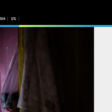
ISH
1%