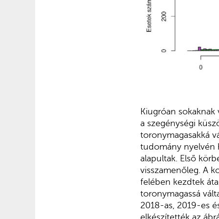
Kiugróan sokaknak 
a szegénységi küszöb
toronymagasakká vál
tudomány nyelvén hi
alapultak. Első kör
visszamenőleg. A ko
felében kezdtek áta
toronymagassá válta
2018-as, 2019-es és
elkészítették az áb