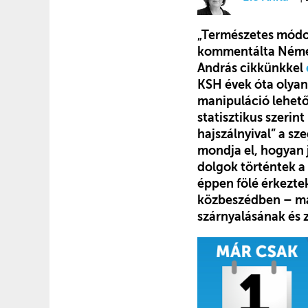
„Természetes módon
kommentálta Német
András cikkünkkel
KSH évek óta olyan
manipuláció lehető
statisztikus szerin
hajszálnyival” a sz
mondja el, hogyan j
dolgok történtek a
éppen fölé érkeztek.
közbeszédben – m
szárnyalásának és 