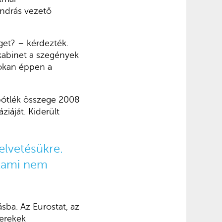
ndrás vezető
get? – kérdezték.
 kabinet a szegények
sokan éppen a
 pótlék összege 2008
iáját. Kiderült
elvetésükre.
alami nem
sba. Az Eurostat, az
yerekek