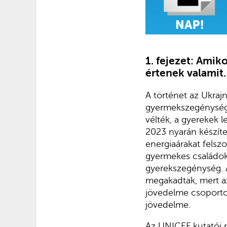
1.
fejezet: Amik
értenek valamit.
A történet az Ukraj
gyermekszegénységg
vélték, a gyerekek 
2023 nyarán készít
energiaárakat felsz
gyermekes családok
gyerekszegénység. 
megakadtak, mert az
jövedelme csoporto
jövedelme.
Az UNICEF kutatói n