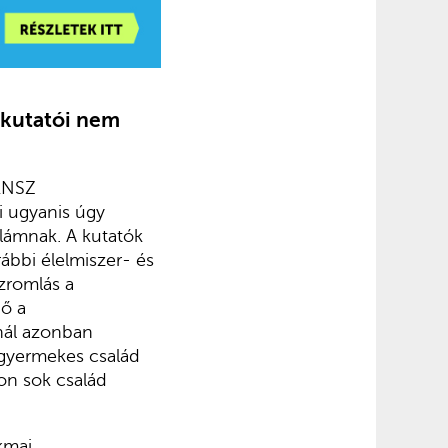
 kutatói nem
 ENSZ
i ugyanis úgy
llámnak. A kutatók
rábbi élelmiszer- és
nzromlás a
nő a
nál azonban
k gyermekes család
on sok család
kmai