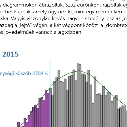
s diagrammokon ábrázolták. Száz eurónként rajzoltak eg
 görbét kapnak, amely úgy néz ki, mint egy meredeken 
ska. Vagyis viszonylag kevés nagyon szegény lesz az „
azdag a „lejtő” végén, a két végpont között, a „dombtet
s jövedelműek vannak a legtöbben.