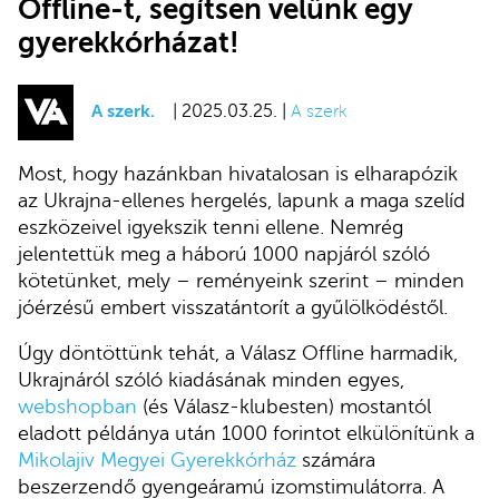
Offline-t, segítsen velünk egy
gyerekkórházat!
A szerk.
| 2025.03.25. |
A szerk
Most, hogy hazánkban hivatalosan is elharapózik
az Ukrajna-ellenes hergelés, lapunk a maga szelíd
eszközeivel igyekszik tenni ellene. Nemrég
jelentettük meg a háború 1000 napjáról szóló
kötetünket, mely – reményeink szerint – minden
jóérzésű embert visszatántorít a gyűlölködéstől.
Úgy döntöttünk tehát, a Válasz Offline harmadik,
Ukrajnáról szóló kiadásának minden egyes,
webshopban
(és Válasz-klubesten) mostantól
eladott példánya után 1000 forintot elkülönítünk a
Mikolajiv Megyei Gyerekkórház
számára
beszerzendő gyengeáramú izomstimulátorra. A