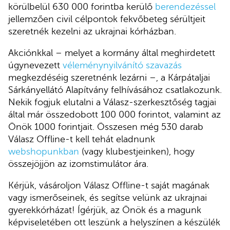
körülbelül 630 000 forintba kerülő
berendezéssel
jellemzően civil célpontok fekvőbeteg sérültjeit
szeretnék kezelni az ukrajnai kórházban.
Akciónkkal – melyet a kormány által meghirdetett
úgynevezett
véleménynyilvánító szavazás
megkezdéséig szeretnénk lezárni –, a Kárpátaljai
Sárkányellátó Alapítvány felhívásához csatlakozunk.
Nekik fogjuk elutalni a Válasz-szerkesztőség tagjai
által már összedobott 100 000 forintot, valamint az
Önök 1000 forintjait. Összesen még 530 darab
Válasz Offline-t kell tehát eladnunk
webshopunkban
(vagy klubestjeinken), hogy
összejöjjön az izomstimulátor ára.
Kérjük, vásároljon Válasz Offline-t saját magának
vagy ismerőseinek, és segítse velünk az ukrajnai
gyerekkórházat! Ígérjük, az Önök és a magunk
képviseletében ott leszünk a helyszínen a készülék