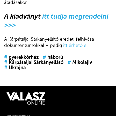
átadásakor.
A kiadványt
itt tudja megrendelni
>>>
A Kárpátaljai Sárkányellátó eredeti felhívása –
dokumentumokkal – pedig
itt érhető el
.
#
gyerekkórház
#
háború
#
Kárpátaljai Sárkányellátó
#
Mikolajiv
#
Ukrajna