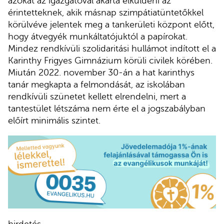
azokat az igazgatóval akarta elküldeni az
érintetteknek, akik másnap szimpátiatüntetőkkel
körülvéve jelentek meg a tankerületi központ előtt,
hogy átvegyék munkáltatójuktól a papírokat.
Mindez rendkívüli szolidaritási hullámot indított el a
Karinthy Frigyes Gimnázium körüli civilek körében.
Miután 2022. november 30-án a hat karinthys
tanár megkapta a felmondását, az iskolában
rendkívüli szünetet kellett elrendelni, mert a
tantestület létszáma nem érte el a jogszabályban
előírt minimális szintet.
hirdetés