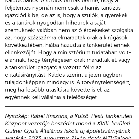
Káldos János. A szülők bíznak benne, hogy a
feljelentés nyomán nem csak a hamis tanúzás
igazolódik be, de az is, hogy a szülők, a gyerekek
és a tanárok nyugodtan hihetnek a saját
szemüknek: valóban nem az ő érdekeiket szolgálta
az, hogy százszámra elmaradtak órák a kirúgások
következtében, hiába hazudta a tankerület ennek
ellenkezőjét. Hogy a minisztérium tudatában volt-
e annak, hogy ténylegesen órák maradtak el, vagy
a tankerület igazgatója vezette félre az
oktatásirányítást, Káldos szerint a jelen ügyben
tulajdonképpen mindegy is. A törvénytelenségért,
még ha felsőbb utasításra követte is el, az
egyénnek kell vállalnia a felelősséget.
Nyitókép: Rábel Krisztina, a Külső-Pesti Tankerületi
Központ vezetője beszédet mond a XVIII. kerületi
Gulner Gyula Általános Iskola új épületszárnyának
avatásán 2023. augusztus 21-én (fotó: MTI/Balogh