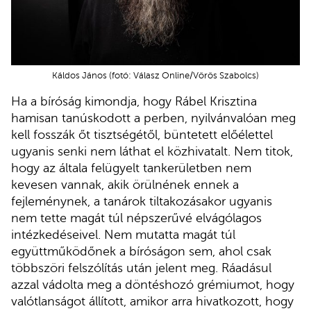
Káldos János (fotó: Válasz Online/Vörös Szabolcs)
Ha a bíróság kimondja, hogy Rábel Krisztina
hamisan tanúskodott a perben, nyilvánvalóan meg
kell fosszák őt tisztségétől, büntetett előélettel
ugyanis senki nem láthat el közhivatalt. Nem titok,
hogy az általa felügyelt tankerületben nem
kevesen vannak, akik örülnének ennek a
fejleménynek, a tanárok tiltakozásakor ugyanis
nem tette magát túl népszerűvé elvágólagos
intézkedéseivel. Nem mutatta magát túl
együttműködőnek a bíróságon sem, ahol csak
többszöri felszólítás után jelent meg. Ráadásul
azzal vádolta meg a döntéshozó grémiumot, hogy
valótlanságot állított, amikor arra hivatkozott, hogy