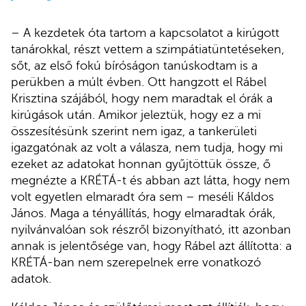
– A kezdetek óta tartom a kapcsolatot a kirúgott
tanárokkal, részt vettem a szimpátiatüntetéseken,
sőt, az első fokú bíróságon tanúskodtam is a
perükben a múlt évben. Ott hangzott el Rábel
Krisztina szájából, hogy nem maradtak el órák a
kirúgások után. Amikor jeleztük, hogy ez a mi
összesítésünk szerint nem igaz, a tankerületi
igazgatónak az volt a válasza, nem tudja, hogy mi
ezeket az adatokat honnan gyűjtöttük össze, ő
megnézte a KRÉTÁ-t és abban azt látta, hogy nem
volt egyetlen elmaradt óra sem – meséli Káldos
János. Maga a tényállítás, hogy elmaradtak órák,
nyilvánvalóan sok részről bizonyítható, itt azonban
annak is jelentősége van, hogy Rábel azt állította: a
KRÉTÁ-ban nem szerepelnek erre vonatkozó
adatok.