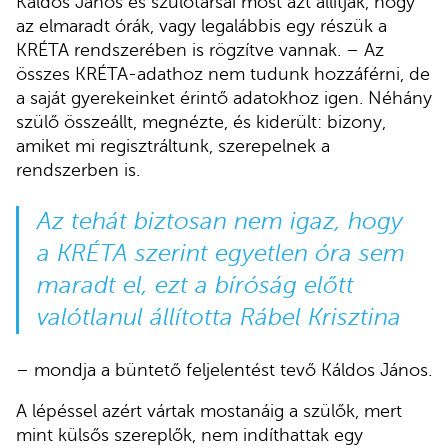
Káldos János és szülőtársai most azt állítják, hogy
az elmaradt órák, vagy legalábbis egy részük a
KRÉTA rendszerében is rögzítve vannak. – Az
összes KRÉTA-adathoz nem tudunk hozzáférni, de
a saját gyerekeinket érintő adatokhoz igen. Néhány
szülő összeállt, megnézte, és kiderült: bizony,
amiket mi regisztráltunk, szerepelnek a
rendszerben is.
Az tehát biztosan nem igaz, hogy
a KRÉTA szerint egyetlen óra sem
maradt el, ezt a bíróság előtt
valótlanul állította Rábel Krisztina
– mondja a büntető feljelentést tevő Káldos János.
A lépéssel azért vártak mostanáig a szülők, mert
mint külsős szereplők, nem indíthattak egy