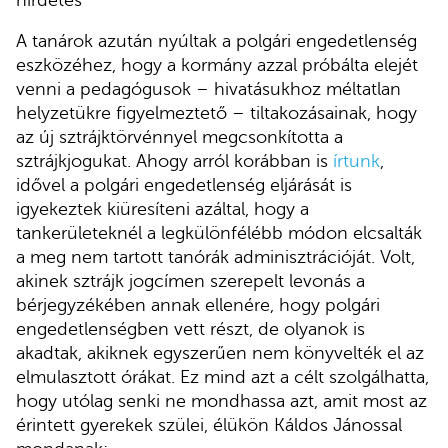
A tanárok azután nyúltak a polgári engedetlenség
eszközéhez, hogy a kormány azzal próbálta elejét
venni a pedagógusok – hivatásukhoz méltatlan
helyzetükre figyelmeztető – tiltakozásainak, hogy
az új sztrájktörvénnyel megcsonkította a
sztrájkjogukat. Ahogy arról korábban is
írtunk
,
idővel a polgári engedetlenség eljárását is
igyekeztek kiüresíteni azáltal, hogy a
tankerületeknél a legkülönfélébb módon elcsalták
a meg nem tartott tanórák adminisztrációját. Volt,
akinek sztrájk jogcímen szerepelt levonás a
bérjegyzékében annak ellenére, hogy polgári
engedetlenségben vett részt, de olyanok is
akadtak, akiknek egyszerűen nem könyvelték el az
elmulasztott órákat. Ez mind azt a célt szolgálhatta,
hogy utólag senki ne mondhassa azt, amit most az
érintett gyerekek szülei, élükön Káldos Jánossal