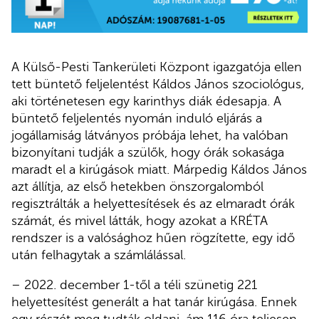
A Külső-Pesti Tankerületi Központ igazgatója ellen
tett büntető feljelentést Káldos János szociológus,
aki történetesen egy karinthys diák édesapja. A
büntető feljelentés nyomán induló eljárás a
jogállamiság látványos próbája lehet, ha valóban
bizonyítani tudják a szülők, hogy órák sokasága
maradt el a kirúgások miatt. Márpedig Káldos János
azt állítja, az első hetekben önszorgalomból
regisztrálták a helyettesítések és az elmaradt órák
számát, és mivel látták, hogy azokat a KRÉTA
rendszer is a valósághoz hűen rögzítette, egy idő
után felhagytak a számlálással.
– 2022. december 1-től a téli szünetig 221
helyettesítést generált a hat tanár kirúgása. Ennek