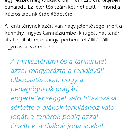
egy részét meg tudták oldani, ám 116 óra teljesen
elmaradt. Ez jelentős szám két hét alatt – mondja
Káldos lapunk érdeklődésére.
A fenti ténynek azért van nagy jelentősége, mert a
Karinthy Frigyes Gimnáziumból kirúgott hat tanár
által indított munkaügyi perben két állítás állt
egymással szemben.
A minisztérium és a tankerület
azzal magyarázta a rendkívüli
elbocsátásokat, hogy a
pedagógusok polgári
engedetlenséggel való tiltakozása
sértette a diákok tanuláshoz való
jogát, a tanárok pedig azzal
érveltek, a diákok joga sokkal