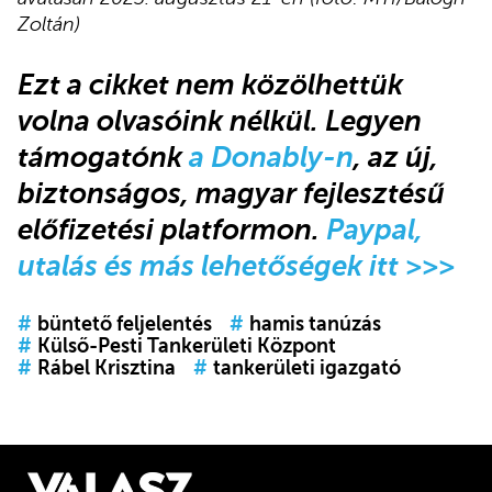
Zoltán)
Ezt a cikket nem közölhettük
volna olvasóink nélkül. Legyen
támogatónk
a Donably-n
, az új,
biztonságos, magyar fejlesztésű
előfizetési platformon.
Paypal,
utalás és más lehetőségek itt >>>
#
büntető feljelentés
#
hamis tanúzás
#
Külső-Pesti Tankerületi Központ
#
Rábel Krisztina
#
tankerületi igazgató