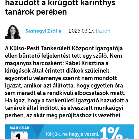
hazudott a kirúgott karinthys
tanárok perében
Sashegyi Zsófia
| 2025.03.17. |
sztori
A Külső-Pesti Tankerületi Központ igazgatója
ellen büntető feljelentést tett egy szülő. Nem
magányos harcosként: Rábel Krisztina a
kirúgások által érintett diákok szüleinek
egyöntetű véleménye szerint nem mondott
igazat, amikor azt állította, hogy egyetlen óra
sem maradt el a rendkívüli elbocsátások miatt.
Ha igaz, hogy a tankerületi igazgató hazudott a
tanárok által indított és elvesztett munkaügyi
perben, az akár még perújításhoz is vezethet.