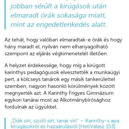
jobban sérült a kirúgások után
elmaradt órák sokasága miatt,
mint az engedetlenkedés alatt.
Az tehát, hogy valóban elmaradtak-e órák és hogy
hány maradt el, nyilván nem elhanyagolható
szempont az eljárás végkimenetelét illetően.
A helyzet érdekessége, hogy míg a kirúgott
karinthys pedagógusok elvesztették a munkaügyi
pert, a kölcseys tanárok egy másik tankerülettel
szemben, nagyon hasonló körülmények között
megnyerték azt. A Karinthy Frigyes Gimnázium
egykori tanárai most az Alkotmánybírósághoz
fordulnak az ügyükkel.
„Diák sírt, szülő sírt, tanár sírt” – Karinthy-s apa
kirúgásokról és hazaárulásról [HetiVálasz 153]