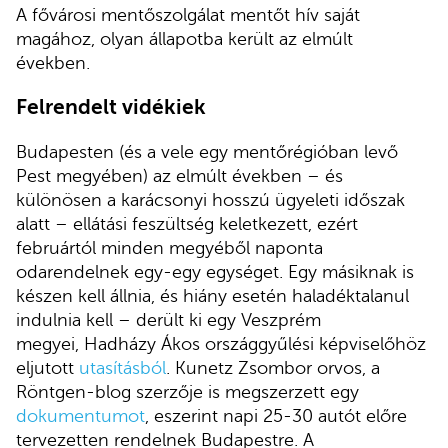
A fővárosi mentőszolgálat mentőt hív saját
magához, olyan állapotba került az elmúlt
években.
Felrendelt vidékiek
Budapesten (és a vele egy mentőrégióban levő
Pest megyében) az elmúlt években – és
különösen a karácsonyi hosszú ügyeleti időszak
alatt – ellátási feszültség keletkezett, ezért
februártól minden megyéből naponta
odarendelnek egy-egy egységet. Egy másiknak is
készen kell állnia, és hiány esetén haladéktalanul
indulnia kell – derült ki egy Veszprém
megyei, Hadházy Ákos országgyűlési képviselőhöz
eljutott
utasításból
. Kunetz Zsombor orvos, a
Röntgen-blog szerzője is megszerzett egy
dokumentumot
, eszerint napi 25-30 autót előre
tervezetten rendelnek Budapestre. A