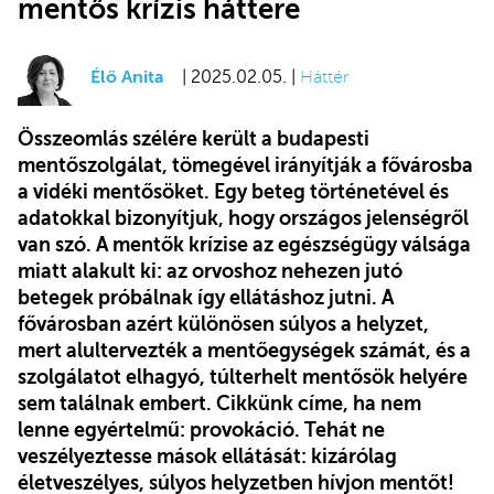
mentős krízis háttere
Élő Anita
| 2025.02.05. |
Háttér
Összeomlás szélére került a budapesti
mentőszolgálat, tömegével irányítják a fővárosba
a vidéki mentősöket. Egy beteg történetével és
adatokkal bizonyítjuk, hogy országos jelenségről
van szó. A mentők krízise az egészségügy válsága
miatt alakult ki: az orvoshoz nehezen jutó
betegek próbálnak így ellátáshoz jutni. A
fővárosban azért különösen súlyos a helyzet,
mert alultervezték a mentőegységek számát, és a
szolgálatot elhagyó, túlterhelt mentősök helyére
sem találnak embert. Cikkünk címe, ha nem
lenne egyértelmű: provokáció. Tehát ne
veszélyeztesse mások ellátását: kizárólag
életveszélyes, súlyos helyzetben hívjon mentőt!