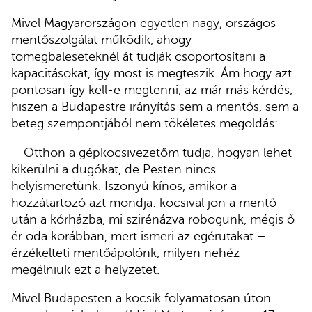
Mivel Magyarországon egyetlen nagy, országos
mentőszolgálat működik, ahogy
tömegbaleseteknél át tudják csoportosítani a
kapacitásokat, így most is megteszik. Ám hogy azt
pontosan így kell-e megtenni, az már más kérdés,
hiszen a Budapestre irányítás sem a mentős, sem a
beteg szempontjából nem tökéletes megoldás:
– Otthon a gépkocsivezetőm tudja, hogyan lehet
kikerülni a dugókat, de Pesten nincs
helyismeretünk. Iszonyú kínos, amikor a
hozzátartozó azt mondja: kocsival jön a mentő
után a kórházba, mi szirénázva robogunk, mégis ő
ér oda korábban, mert ismeri az egérutakat –
érzékelteti mentőápolónk, milyen nehéz
megélniük ezt a helyzetet.
Mivel Budapesten a kocsik folyamatosan úton