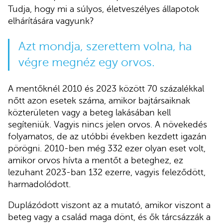
Tudja, hogy mi a súlyos, életveszélyes állapotok
elhárítására vagyunk?
Azt mondja, szerettem volna, ha
végre megnéz egy orvos.
A mentőknél 2010 és 2023 között 70 százalékkal
nőtt azon esetek száma, amikor bajtársaiknak
közterületen vagy a beteg lakásában kell
segíteniük. Vagyis nincs jelen orvos. A növekedés
folyamatos, de az utóbbi években kezdett igazán
pörögni. 2010-ben még 332 ezer olyan eset volt,
amikor orvos hívta a mentőt a beteghez, ez
lezuhant 2023-ban 132 ezerre, vagyis feleződött,
harmadolódott.
Duplázódott viszont az a mutató, amikor viszont a
beteg vagy a család maga dönt, és ők tárcsázzák a