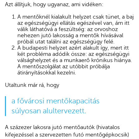
Azt állítjuk, hogy ugyanaz, ami vidéken:
A mentőknél kialakult helyzet csak tünet, a baj
az egészségügyi ellátás egészével van, ám itt
válik láthatóvá a feszültség: az orvoshoz
nehezen jutó lakosság a mentők hívásával
próbál utat találni az egészségügy felé.
A budapesti helyzet azért alakult így, mert itt
két probléma adódik össze: az egészségügyi
válsághelyzet és a munkaerő krónikus hiánya.
A mentőszolgálat az utóbbit próbálja
átirányításokkal kezelni.
Utaltunk már rá, hogy
a fővárosi mentőkapacitás
súlyosan alultervezett.
A százezer lakosra jutó mentőautók (hivatalos
kifejezéssel a szervezetten futó mentőgépkocsik)