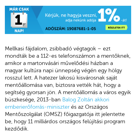
Mellkasi fájdalom, zsibbadó végtagok – ezt
mondták be a 112-es telefonszámon a mentőknek,
amikor a martonvásári művelődési házban a
magyar kultúra napi ünnepség végén egy hölgy
rosszul lett. A hatezer lakosú kisvárosnak saját
mentőállomása van, biztosra vették hát, hogy a
segítség gyorsan jön. A mentőállomás a város egyik
büszkesége, 2013-ban
Balog Zoltán akkori
emberierőforrás-miniszter
és az Országos
Mentőszolgálat (OMSZ) főigazgatója itt jelentette
be, hogy 11 milliárdos országos felújítási program
kezdődik.