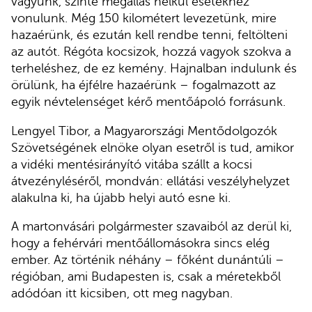
vagyunk, szinte megállás nélkül esetekhez
vonulunk. Még 150 kilométert levezetünk, mire
hazaérünk, és ezután kell rendbe tenni, feltölteni
az autót. Régóta kocsizok, hozzá vagyok szokva a
terheléshez, de ez kemény. Hajnalban indulunk és
örülünk, ha éjfélre hazaérünk – fogalmazott az
egyik névtelenséget kérő mentőápoló forrásunk.
Lengyel Tibor, a Magyarországi Mentődolgozók
Szövetségének elnöke olyan esetről is tud, amikor
a vidéki mentésirányító vitába szállt a kocsi
átvezényléséről, mondván: ellátási veszélyhelyzet
alakulna ki, ha újabb helyi autó esne ki.
A martonvásári polgármester szavaiból az derül ki,
hogy a fehérvári mentőállomásokra sincs elég
ember. Az történik néhány – főként dunántúli –
régióban, ami Budapesten is, csak a méretekből
adódóan itt kicsiben, ott meg nagyban.