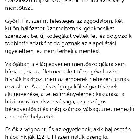
százalékán teljesít szolgálatot mentőorvos vagy
mentőtiszt.
Győrfi Pál szerint felesleges az aggodalom: két
külön hálózatot üzemeltetnek, gépkocsikat
szereztek be, új kollégákat vettek fel, és dolgozóik
többletfeladatként dolgoznak az alapellátási
ügyeletben, ez nem terheli a mentést.
Valójában a világ egyetlen mentőszolgálata sem
bírná el, ha az életmentőket tömegével azért
hívnák házhoz, mert az emberek nehezen jutnak
orvoshoz. Az egészségügy költségvetésének
alultervezése, a teljesítményelemek kiiktatása, a
háziorvosi rendszer válsága, az országos
béregyenlősdi és még számos válságtünet nehezíti
a mentők helyzetét.
És ők a végpont. És az egyetlenek, akik baj esetén
hiába hívják 112-t. Hiszen náluk cseng ki.