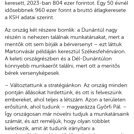
keresett, 2023-ban 804 ezer forintot. Egy 50 évnél
idősebbnek 960 ezer forint a bruttó átlagkeresete
a KSH adatai szerint.
Az ország két részere bomlik: a Dunántúl nagy
részén is nehezen találnak munkatársakat, mert a
mentők ott sem bírják a bérversenyt – ezt láttuk
Martonvásár példáján keresztül Székesfehérváron.
A keleti országrészben és a Dél-Dunántúlon
könnyebb munkaerőt találni, mert ott a mentős
bérek versenyképesek.
– Változtattunk a stratégiánkon. Az ország minden
pontján állásokat hirdettünk, és ott is felveszünk
embereket, ahol teljes a létszám. Azon a területen
erősítünk, ahol tudunk – magyarázza Győrfi Pál. –
Így országosan már növelni tudjuk a munkatársaink
számát, és azt reméljük, hogy olyan többlet
keletkezik, amit át tudunk irányítani a