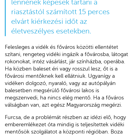
lennének képesek tartani a
riasztástól számított 15 perces
elvárt kiérkezési időt az
életveszélyes esetekben.
Felesleges a vidék és főváros közötti ellentétet
szítani, rengeteg vidéki ingázik a fővárosba, látogat
rokonokat, intéz vásárlást, jár színházba, operába.
Ha közben baleset éri vagy rosszul lesz, őt is a
fővárosi mentőknek kell ellátniuk. Ugyanígy a
vidéken dolgozó, nyaraló, vagy az autópályán
balesetben megsérülő fővárosi lakos is
megszenvedi, ha nincs elég mentő. Ha a főváros
válságban van, azt egész Magyarország megérzi.
Furcsa, de a problémát részben az idézi elő, hogy
emberemlékezet óta mindig is teljesítettek vidéki
mentősök szolgálatot a központi régióban. Boza