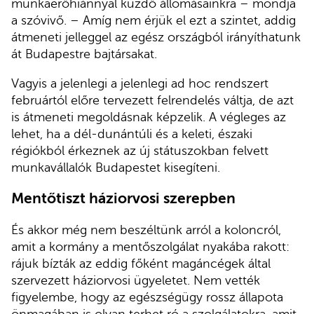
munkaerőhiánnyal küzdő állomásainkra – mondja
a szóvivő. – Amíg nem érjük el ezt a szintet, addig
átmeneti jelleggel az egész országból irányíthatunk
át Budapestre bajtársakat.
Vagyis a jelenlegi a jelenlegi ad hoc rendszert
februártól előre tervezett felrendelés váltja, de azt
is átmeneti megoldásnak képzelik. A végleges az
lehet, ha a dél-dunántúli és a keleti, északi
régiókból érkeznek az új státuszokban felvett
munkavállalók Budapestet kisegíteni.
Mentőtiszt háziorvosi szerepben
És akkor még nem beszéltünk arról a koloncról,
amit a kormány a mentőszolgálat nyakába rakott:
rájuk bízták az eddig főként magáncégek által
szervezett háziorvosi ügyeletet. Nem vették
figyelembe, hogy az egészségügy rossz állapota
önmagában is olyan terhet ró a szolgálatokra, amit