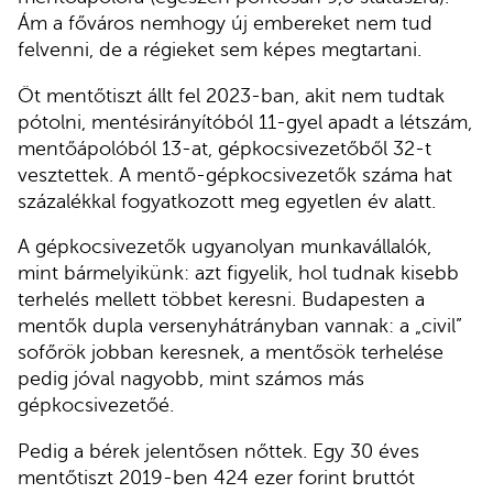
Ám a főváros nemhogy új embereket nem tud
felvenni, de a régieket sem képes megtartani.
Öt mentőtiszt állt fel 2023-ban, akit nem tudtak
pótolni, mentésirányítóból 11-gyel apadt a létszám,
mentőápolóból 13-at, gépkocsivezetőből 32-t
vesztettek. A mentő-gépkocsivezetők száma hat
százalékkal fogyatkozott meg egyetlen év alatt.
A gépkocsivezetők ugyanolyan munkavállalók,
mint bármelyikünk: azt figyelik, hol tudnak kisebb
terhelés mellett többet keresni. Budapesten a
mentők dupla versenyhátrányban vannak: a „civil”
sofőrök jobban keresnek, a mentősök terhelése
pedig jóval nagyobb, mint számos más
gépkocsivezetőé.
Pedig a bérek jelentősen nőttek. Egy 30 éves
mentőtiszt 2019-ben 424 ezer forint bruttót