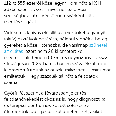
112-t: 555 ezerről közel egymillióra nőtt a KSH
adatai szerint. Azaz: mivel nehéz orvosi
segítséghez jutni, végső mentsvárként ott a
mentőszolgálat.
Vidéken is kihívás elé állítja a mentőket a gyógyító
(aktív) osztályok bezárása, például vinnék a beteg
gyereket a közeli kórházba, de vasárnap
szünetel
az ellátás
, ezért nem 20 kilométert kell
megtenniük, hanem 60-at, és ugyanannyit vissza.
Országosan 2023-ban is három százalékkal több
kilométert futottak az autók, miközben – mint már
említettük – egy százalékkal nőtt a feladatok
száma.
Győrfi Pál szerint a fővárosban jelentős
feladatnövekedést okoz az is, hogy diagnosztikai
és terápiás centrumok között sokszor az
életmentők szállítják azokat a betegeket, akiket