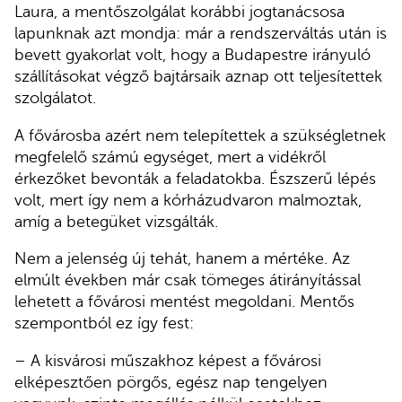
Laura, a mentőszolgálat korábbi jogtanácsosa
lapunknak azt mondja: már a rendszerváltás után is
bevett gyakorlat volt, hogy a Budapestre irányuló
szállításokat végző bajtársaik aznap ott teljesítettek
szolgálatot.
A fővárosba azért nem telepítettek a szükségletnek
megfelelő számú egységet, mert a vidékről
érkezőket bevonták a feladatokba. Észszerű lépés
volt, mert így nem a kórházudvaron malmoztak,
amíg a betegüket vizsgálták.
Nem a jelenség új tehát, hanem a mértéke. Az
elmúlt években már csak tömeges átirányítással
lehetett a fővárosi mentést megoldani. Mentős
szempontból ez így fest:
– A kisvárosi műszakhoz képest a fővárosi
elképesztően pörgős, egész nap tengelyen