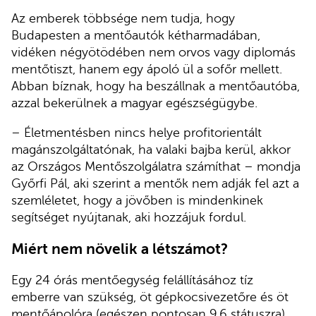
Az emberek többsége nem tudja, hogy
Budapesten a mentőautók kétharmadában,
vidéken négyötödében nem orvos vagy diplomás
mentőtiszt, hanem egy ápoló ül a sofőr mellett.
Abban bíznak, hogy ha beszállnak a mentőautóba,
azzal bekerülnek a magyar egészségügybe.
– Életmentésben nincs helye profitorientált
magánszolgáltatónak, ha valaki bajba kerül, akkor
az Országos Mentőszolgálatra számíthat – mondja
Győrfi Pál, aki szerint a mentők nem adják fel azt a
szemléletet, hogy a jövőben is mindenkinek
segítséget nyújtanak, aki hozzájuk fordul.
Miért nem növelik a létszámot?
Egy 24 órás mentőegység felállításához tíz
emberre van szükség, öt gépkocsivezetőre és öt
mentőápolóra (egészen pontosan 9,6 státuszra).