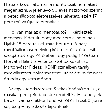
Hiába a közeli állomás, a mentő csak nem akart
megérkezni. A jelenlévő 90 éves háziorvos szerint
a beteg állapota életveszélyes lehetett, ezért 17
perc múlva újra telefonáltak.
– Hol van már az a mentőautó? – kérdezték
idegesen. Kiderült, hogy még sem el sem indult.
Újabb 18 perc telt el, mire befutott. A helyi
mentőállomáson elvileg két mentőautó teljesít
szolgálatot, egy 24 órában, egy pedig 12 órában.
Horváth Bálint, a Velencei-tóhoz közel eső
Martonvásár Fidesz–KDNP színeiben tavaly
megválasztott polgármestere utánajárt, miért nem
ért oda egy sem időben.
– Az egyik rendszeresen Székesfehérváron fut, a
másikat pedig Budapestre rendelték. Ha a helyiek
bajban vannak, akkor Fehérvárról és Ercsiből jön a
segítség – nyilatkozta lapunknak.