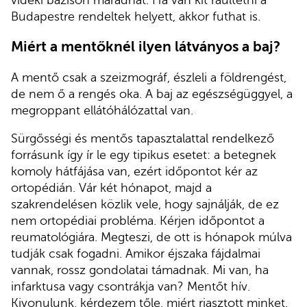
Budapestre rendeltek helyett, akkor futhat is.
Miért a mentőknél ilyen látványos a baj?
A mentő csak a szeizmográf, észleli a földrengést,
de nem ő a rengés oka. A baj az egészségüggyel, a
megroppant ellátóhálózattal van.
Sürgősségi és mentős tapasztalattal rendelkező
forrásunk így ír le egy tipikus esetet: a betegnek
komoly hátfájása van, ezért időpontot kér az
ortopédián. Vár két hónapot, majd a
szakrendelésen közlik vele, hogy sajnálják, de ez
nem ortopédiai probléma. Kérjen időpontot a
reumatológiára. Megteszi, de ott is hónapok múlva
tudják csak fogadni. Amikor éjszaka fájdalmai
vannak, rossz gondolatai támadnak. Mi van, ha
infarktusa vagy csontrákja van? Mentőt hív.
Kivonulunk, kérdezem tőle, miért riasztott minket.