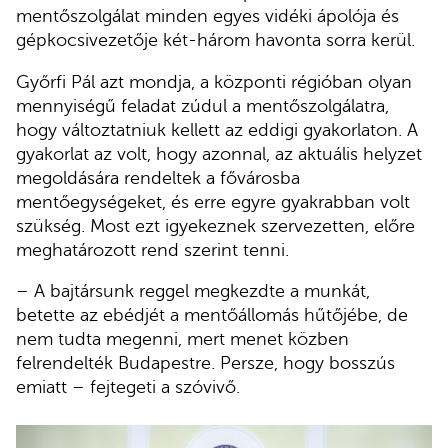
mentőszolgálat minden egyes vidéki ápolója és
gépkocsivezetője két-három havonta sorra kerül.
Győrfi Pál azt mondja, a központi régióban olyan
mennyiségű feladat zúdul a mentőszolgálatra,
hogy változtatniuk kellett az eddigi gyakorlaton. A
gyakorlat az volt, hogy azonnal, az aktuális helyzet
megoldására rendeltek a fővárosba
mentőegységeket, és erre egyre gyakrabban volt
szükség.
Most ezt igyekeznek szervezetten, előre
meghatározott rend szerint tenni.
– A bajtársunk reggel megkezdte a munkát,
betette az ebédjét a mentőállomás hűtőjébe, de
nem tudta megenni, mert menet közben
felrendelték Budapestre. Persze, hogy bosszús
emiatt – fejtegeti a szóvivő.