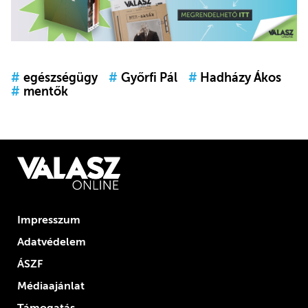
#
egészségügy
#
Győrfi Pál
#
Hadházy Ákos
#
mentők
Impresszum
Adatvédelem
ÁSZF
Médiaajánlat