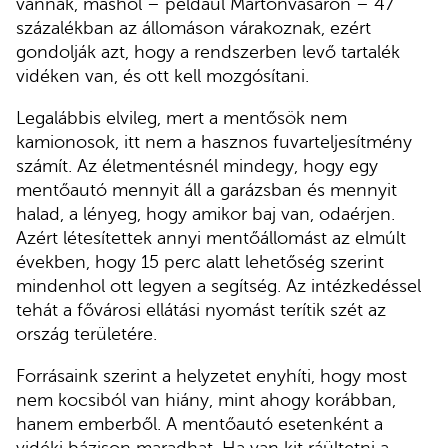
vannak, máshol – például Martonvásáron – 47
százalékban az állomáson várakoznak, ezért
gondolják azt, hogy a rendszerben levő tartalék
vidéken van, és ott kell mozgósítani.
Legalábbis elvileg, mert a mentősök nem
kamionosok, itt nem a hasznos fuvarteljesítmény
számít. Az életmentésnél mindegy, hogy egy
mentőautó mennyit áll a garázsban és mennyit
halad, a lényeg, hogy amikor baj van, odaérjen.
Azért létesítettek annyi mentőállomást az elmúlt
években, hogy 15 perc alatt lehetőség szerint
mindenhol ott legyen a segítség. Az intézkedéssel
tehát a fővárosi ellátási nyomást terítik szét az
ország területére.
Forrásaink szerint a helyzetet enyhíti, hogy most
nem kocsiból van hiány, mint ahogy korábban,
hanem emberből. A mentőautó esetenként a
vidéki bázison maradhat. Ha van kit ráültetni a