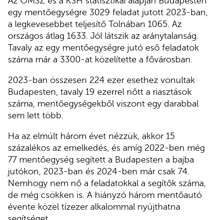
Az OMSZ és a KSH statisztikái alapján Budapesten
egy mentőegységre 3029 feladat jutott 2023-ban,
a legkevesebbet teljesítő Tolnában 1065. Az
országos átlag 1633. Jól látszik az aránytalanság.
Tavaly az egy mentőegységre jutó eső feladatok
száma már a 3300-at közelítette a fővárosban.
2023-ban összesen 224 ezer esethez vonultak
Budapesten, tavaly 19 ezerrel nőtt a riasztások
száma, mentőegységekből viszont egy darabbal
sem lett több.
Ha az elmúlt három évet nézzük, akkor 15
százalékos az emelkedés, és amíg 2022-ben még
77 mentőegység segített a Budapesten a bajba
jutókon, 2023-ban és 2024-ben már csak 74.
Nemhogy nem nő a feladatokkal a segítők száma,
de még csökken is. A hiányzó három mentőautó
évente közel tízezer alkalommal nyújthatna
segítséget.