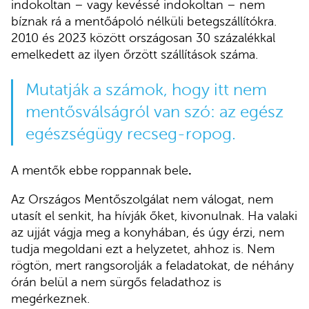
indokoltan – vagy kevéssé indokoltan – nem
bíznak rá a mentőápoló nélküli betegszállítókra.
2010 és 2023 között országosan 30 százalékkal
emelkedett az ilyen őrzött szállítások száma.
Mutatják a számok, hogy itt nem
mentősválságról van szó: az egész
egészségügy recseg-ropog.
A mentők ebbe
roppannak
bele
.
Az Országos Mentőszolgálat nem válogat, nem
utasít el senkit, ha hívják őket, kivonulnak. Ha valaki
az ujját vágja meg a konyhában, és úgy érzi, nem
tudja megoldani ezt a helyzetet, ahhoz is. Nem
rögtön, mert rangsorolják a feladatokat, de néhány
órán belül a nem sürgős feladathoz is
megérkeznek.