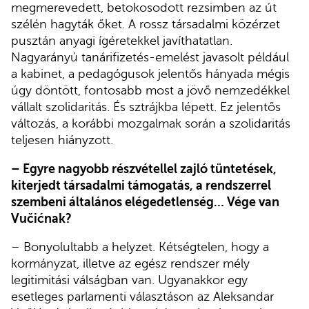
megmerevedett, betokosodott rezsimben az út
szélén hagyták őket. A rossz társadalmi közérzet
pusztán anyagi ígéretekkel javíthatatlan.
Nagyarányú tanárifizetés-emelést javasolt például
a kabinet, a pedagógusok jelentős hányada mégis
úgy döntött, fontosabb most a jövő nemzedékkel
vállalt szolidaritás. És sztrájkba lépett. Ez jelentős
változás, a korábbi mozgalmak során a szolidaritás
teljesen hiányzott.
– Egyre nagyobb részvétellel zajló tüntetések,
kiterjedt társadalmi támogatás, a rendszerrel
szembeni általános elégedetlenség… Vége van
Vučićnak?
– Bonyolultabb a helyzet. Kétségtelen, hogy a
kormányzat, illetve az egész rendszer mély
legitimitási válságban van. Ugyanakkor egy
esetleges parlamenti választáson az Aleksandar