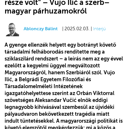
része volt” – Vujo Ilić a szerb–
magyar párhuzamokról
Ablonczy Bálint
| 2025.02.03. |
Interjú
A gyenge ellenzék helyett egy botrányt követő
társadalmi felháborodás rendítette meg a
sziklaszilárd rendszert – a leírás nem az egy évvel
ezelőtt a kegyelmi üggyel megváltozott
Magyarországról, hanem Szerbiáról szól. Vujo
Ilić, a Belgrádi Egyetem Filozófiai és
Társadalomelméleti Intézetének
igazgatóhelyettese szerint az Orbán Viktorral
szövetséges Aleksandar Vučić elnök eddigi
legnagyobb kihívásával szembesül az újvidéki
pályaudvaron bekövetkezett tragédia miatt
indult tüntetésekkel. A magyarországi politikát is
követő elemzőtől megkérdezzük: mi a közös a