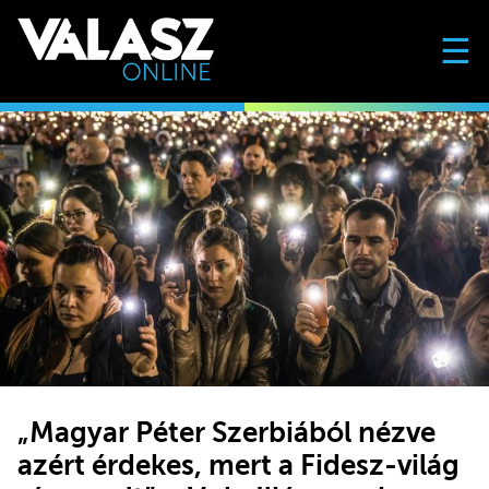
☰
„Magyar Péter Szerbiából nézve
azért érdekes, mert a Fidesz-világ