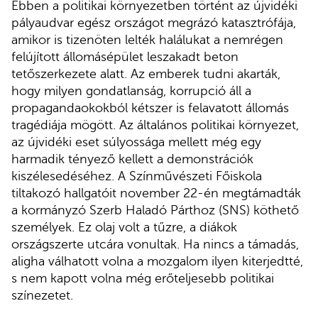
Ebben a politikai környezetben történt az újvidéki
pályaudvar egész országot megrázó katasztrófája,
amikor is tizenöten lelték halálukat a nemrégen
felújított állomásépület leszakadt beton
tetőszerkezete alatt. Az emberek tudni akarták,
hogy milyen gondatlanság, korrupció áll a
propagandaokokból kétszer is felavatott állomás
tragédiája mögött. Az általános politikai környezet,
az újvidéki eset súlyossága mellett még egy
harmadik tényező kellett a demonstrációk
kiszélesedéséhez. A Színművészeti Főiskola
tiltakozó hallgatóit november 22-én megtámadták
a kormányzó Szerb Haladó Párthoz (SNS) köthető
személyek. Ez olaj volt a tűzre, a diákok
országszerte utcára vonultak. Ha nincs a támadás,
aligha válhatott volna a mozgalom ilyen kiterjedtté,
s nem kapott volna még erőteljesebb politikai
színezetet.