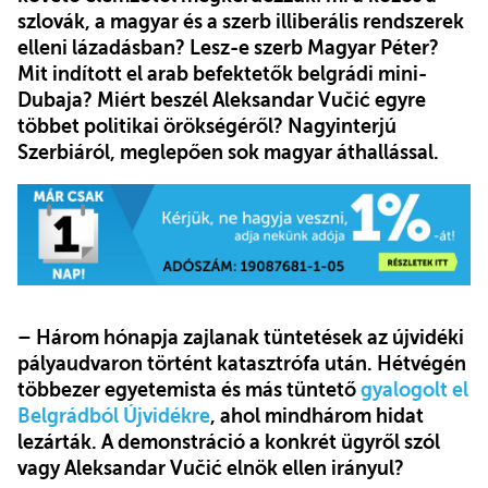
szlovák, a magyar és a szerb illiberális rendszerek
elleni lázadásban? Lesz-e szerb Magyar Péter?
Mit indított el arab befektetők belgrádi mini-
Dubaja? Miért beszél Aleksandar Vučić egyre
többet politikai örökségéről? Nagyinterjú
Szerbiáról, meglepően sok magyar áthallással.
– Három hónapja zajlanak tüntetések az újvidéki
pályaudvaron történt katasztrófa után. Hétvégén
többezer egyetemista és más tüntető
gyalogolt el
Belgrádból Újvidékre
, ahol mindhárom hidat
lezárták. A demonstráció a konkrét ügyről szól
vagy Aleksandar Vučić elnök ellen irányul?