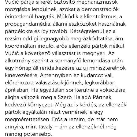
Vučić pártja sikerét biztosító mechanizmusok
mozgásba lendülnek, azokat a demonstrációk
érintetlenül hagyták. Működik a klientelizmus, a
propagandamédia, állami eszközöket használnak
pártcélokra és így tovább. Kétségtelenül ez a
rezsim eddigi legnagyobb megrázkódtatása, ám
koordináltan induló, erős ellenzéki pártok nélkül
Vučić a következő választást is megnyeri. Az
alkotmány szerint a kormányfő lemondása után
egy hónap áll rendelkezésre az új miniszterelnök
kinevezésére. Amennyiben ez kudarcot vall,
előrehozott választások jönnek, legkorábban
áprilisban. Ha egyáltalán sor kerülne a voksolásra,
aligha változik meg a Szerb Haladó Pártnak
kedvező környezet. Még az is kérdés, az ellenzéki
pártok egyáltalán részt vennének-e egy
megmérettetésen. Erős a rezsim, de már nem
annyira, mint tavaly – ám az ellenzéknél még
mindig potensebb.