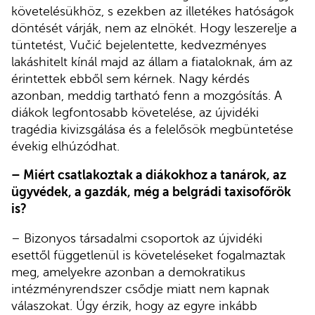
követelésükhöz, s ezekben az illetékes hatóságok
döntését várják, nem az elnökét. Hogy leszerelje a
tüntetést, Vučić bejelentette, kedvezményes
lakáshitelt kínál majd az állam a fiataloknak, ám az
érintettek ebből sem kérnek. Nagy kérdés
azonban, meddig tartható fenn a mozgósítás. A
diákok legfontosabb követelése, az újvidéki
tragédia kivizsgálása és a felelősök megbüntetése
évekig elhúzódhat.
– Miért csatlakoztak a diákokhoz a tanárok, az
ügyvédek, a gazdák, még a belgrádi taxisofőrök
is?
– Bizonyos társadalmi csoportok az újvidéki
esettől függetlenül is követeléseket fogalmaztak
meg, amelyekre azonban a demokratikus
intézményrendszer csődje miatt nem kapnak
válaszokat. Úgy érzik, hogy az egyre inkább