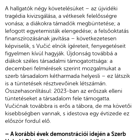
A hallgatók négy követelésüket – az újvidéki
tragédia kivizsgálása, a vétkesek felelősségre
vonása; a diákokra támadók megbüntetése; a
lefogott egyetemisták elengedése; a felsőoktatás
finanszírozásának javítása – következetesen
képviselik, s Vučić elnök ígéreteit, fenyegetéseit
figyelmen kívül hagyják. Újdonság továbbá a
diákok széles társadalmi támogatottsága: a
decemberi felmérések szerint mozgalmukat a
szerb társadalom kétharmada helyesli – ez látszik
is a tüntetések résztvevőinek létszámán.
Összehasonlításul: 2023-ban az erőszak elleni
tüntetéseket a társadalom fele támogatta.
Vučićnak továbbra is erős a tábora, de ma követői
kisebbségben vannak, s idestova egy évtizede ez
először fordul elő.
– A korábbi évek demonstrációi idején a Szerb