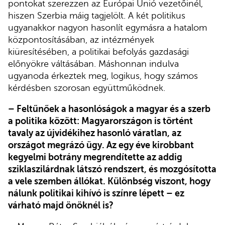
pontokat szerezzen az Európai Unió vezetőinél,
hiszen Szerbia máig tagjelölt. A két politikus
ugyanakkor nagyon hasonlít egymásra a hatalom
központosításában, az intézmények
kiüresítésében, a politikai befolyás gazdasági
előnyökre váltásában. Máshonnan indulva
ugyanoda érkeztek meg, logikus, hogy számos
kérdésben szorosan együttműködnek.
– Feltűnőek a hasonlóságok a magyar és a szerb
a politika között: Magyarországon is történt
tavaly az újvidékihez hasonló váratlan, az
országot megrázó ügy. Az egy éve kirobbant
kegyelmi botrány megrendítette az addig
sziklaszilárdnak látszó rendszert, és mozgósította
a vele szemben állókat. Különbség viszont, hogy
nálunk politikai kihívó is színre lépett – ez
várható majd önöknél is?