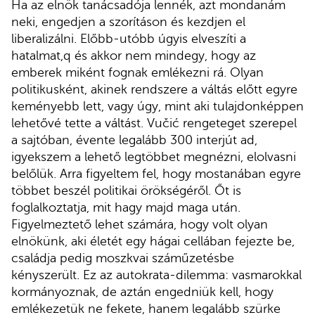
Ha az elnök tanácsadója lennék, azt mondanám
neki, engedjen a szorításon és kezdjen el
liberalizálni. Előbb-utóbb úgyis elveszíti a
hatalmat,q és akkor nem mindegy, hogy az
emberek miként fognak emlékezni rá. Olyan
politikusként, akinek rendszere a váltás előtt egyre
keményebb lett, vagy úgy, mint aki tulajdonképpen
lehetővé tette a váltást. Vučić rengeteget szerepel
a sajtóban, évente legalább 300 interjút ad,
igyekszem a lehető legtöbbet megnézni, elolvasni
belőlük. Arra figyeltem fel, hogy mostanában egyre
többet beszél politikai örökségéről. Őt is
foglalkoztatja, mit hagy majd maga után.
Figyelmeztető lehet számára, hogy volt olyan
elnökünk, aki életét egy hágai cellában fejezte be,
családja pedig moszkvai száműzetésbe
kényszerült. Ez az autokrata-dilemma: vasmarokkal
kormányoznak, de aztán engedniük kell, hogy
emlékezetük ne fekete, hanem legalább szürke