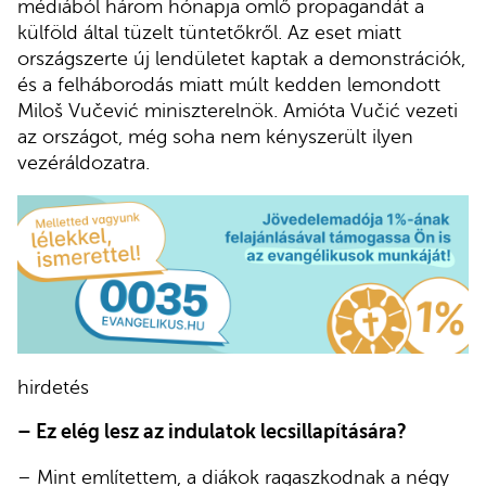
médiából három hónapja ömlő propagandát a
külföld által tüzelt tüntetőkről. Az eset miatt
országszerte új lendületet kaptak a demonstrációk,
és a felháborodás miatt múlt kedden lemondott
Miloš Vučević miniszterelnök. Amióta Vučić vezeti
az országot, még soha nem kényszerült ilyen
vezéráldozatra.
hirdetés
– Ez elég lesz az indulatok lecsillapítására?
– Mint említettem, a diákok ragaszkodnak a négy