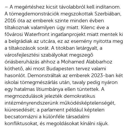
– A megértéshez kicsit távolabbról kell indítanom.
A tömegdemonstrációk megszokottak Szerbiában,
2016 óta az emberek szinte minden évben
tiltakoznak valamilyen ügy miatt. Kilenc éve a
fővárosi Waterfront ingatlanprojekt miatt mentek ki
a belgrádiak az utcára, ez az esemény nyitotta meg
a tiltakozások sorát. A titokban letárgyalt, a
városfejlesztési szabályokat megszegő
óriásberuházás ahhoz a Mohamed Alabbarhoz
köthető, aki most Budapesten tervez valami
hasonlót. Demonstráltak az emberek 2023-ban két
iskolai tömegmészárlás után, tavaly pedig nyáron
egy hatalmas lítiumbánya ellen tüntettek. A
megmozdulások jelezték demokratikus
intézményrendszerünk működésképtelenségét,
kiüresedését; a parlament például képtelen
becsatornázni a különféle társadalmi
konfliktusokat, és megoldásokat kínálni rájuk.