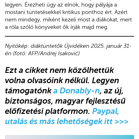
legyen. Érezheti úgy az elnök, hogy pályája a
mostani tüntetésekkel kritikus ponthoz ért. Azért
nem mindegy, miként kezeli most a diákokat, mert
a róla szóló könyveket ők írják majd meg.
Nyitókép: diáktüntetők Újvidéken 2025. január 31-
én (fotó: AFP/Andrej Isaković)
Ezt a cikket nem közölhettük
volna olvasóink nélkül. Legyen
támogatónk
a Donably-n
, az új,
biztonságos, magyar fejlesztésű
előfizetési platformon.
Paypal,
utalás és más lehetőségek itt >>>