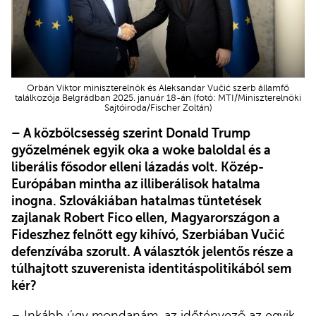
Orbán Viktor miniszterelnök és Aleksandar Vučić szerb államfő
találkozója Belgrádban 2025. január 18-án (fotó: MTI/Miniszterelnöki
Sajtóiroda/Fischer Zoltán)
– A közbölcsesség szerint Donald Trump
győzelmének egyik oka a woke baloldal és a
liberális fősodor elleni lázadás volt. Közép-
Európában mintha az illiberálisok hatalma
inogna. Szlovákiában hatalmas tüntetések
zajlanak Robert Fico ellen, Magyarországon a
Fideszhez felnőtt egy kihívó, Szerbiában Vučić
defenzívába szorult. A választók jelentős része a
túlhajtott szuverenista identitáspolitikából sem
kér?
– Inkább úgy mondanám, az időtényező az egyik