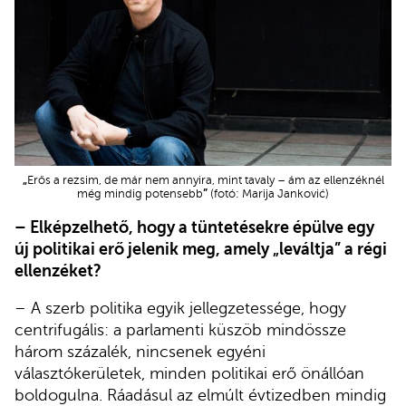
„
Erős a rezsim, de már nem annyira, mint tavaly – ám az ellenzéknél
”
még mindig potensebb
(fotó: Marija Janković)
– Elképzelhető, hogy a tüntetésekre épülve egy
új politikai erő jelenik meg, amely „leváltja” a régi
ellenzéket?
– A szerb politika egyik jellegzetessége, hogy
centrifugális: a parlamenti küszöb mindössze
három százalék, nincsenek egyéni
választókerületek, minden politikai erő önállóan
boldogulna. Ráadásul az elmúlt évtizedben mindig