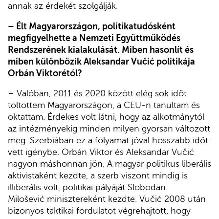
annak az érdekét szolgálják.
– Élt Magyarországon, politikatudósként
megfigyelhette a Nemzeti Együttműködés
Rendszerének kialakulását. Miben hasonlít és
miben különbözik Aleksandar Vučić politikája
Orbán Viktorétól?
– Valóban, 2011 és 2020 között elég sok időt
töltöttem Magyarországon, a CEU-n tanultam és
oktattam. Érdekes volt látni, hogy az alkotmánytól
az intézményekig minden milyen gyorsan változott
meg. Szerbiában ez a folyamat jóval hosszabb időt
vett igénybe. Orbán Viktor és Aleksandar Vučić
nagyon máshonnan jön. A magyar politikus liberális
aktivistaként kezdte, a szerb viszont mindig is
illiberális volt, politikai pályáját Slobodan
Milošević minisztereként kezdte. Vučić 2008 után
bizonyos taktikai fordulatot végrehajtott, hogy