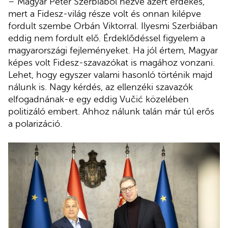
– Magyar Péter Szerbiából nézve azért érdekes,
mert a Fidesz-világ része volt és onnan kilépve
fordult szembe Orbán Viktorral. Ilyesmi Szerbiában
eddig nem fordult elő. Érdeklődéssel figyelem a
magyarországi fejleményeket. Ha jól értem, Magyar
képes volt Fidesz-szavazókat is magához vonzani.
Lehet, hogy egyszer valami hasonló történik majd
nálunk is. Nagy kérdés, az ellenzéki szavazók
elfogadnának-e egy eddig Vučić közelében
politizáló embert. Ahhoz nálunk talán már túl erős
a polarizáció.