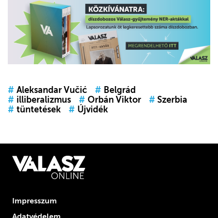
#
Aleksandar Vučić
#
Belgrád
#
illiberalizmus
#
Orbán Viktor
#
Szerbia
#
tüntetések
#
Újvidék
Impresszum
Adatvédelem