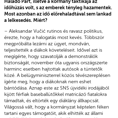
Haladó Párt, illetve a kormány taktikája az
időhúzás volt, s az emberek tényleg hazamentek.
Most azonban az idő előrehaladtával sem lankad
a lelkesedés. Miért?
– Aleksandar Vučić rutinos és ravasz politikus,
érezte, hogy a halogatás most kevés. Többször
megpróbálta lezárni az ügyet, mondván,
teljesítették a diákok követeléseit. Idővel azt is
megígérte, hogy szavatolják a demonstrálók
biztonságát, november óta ugyanis országszerte
harminc esetben hajtottak autósok a tüntetők
közé. A belügyminiszterrel közös tévészereplésen
ígérte meg, hogy a diákoknak nem eshet
bántódása. Aznap este az SNS újvidéki irodájából
kijött férfiak baseballütőkkel matricázó fiatalokra
támadtak, és eltörték egy diáklány állkapcsát.
Világossá vált, hogy a kormányzat képtelen féken
tartani egyes támogatóit, akik elhitték az állami