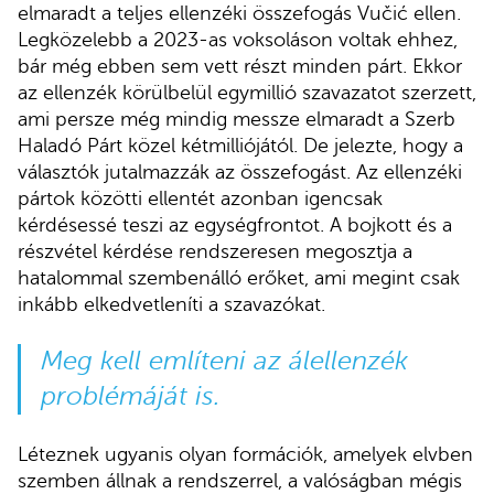
elmaradt a teljes ellenzéki összefogás Vučić ellen.
Legközelebb a 2023-as voksoláson voltak ehhez,
bár még ebben sem vett részt minden párt. Ekkor
az ellenzék körülbelül egymillió szavazatot szerzett,
ami persze még mindig messze elmaradt a Szerb
Haladó Párt közel kétmilliójától. De jelezte, hogy a
választók jutalmazzák az összefogást. Az ellenzéki
pártok közötti ellentét azonban igencsak
kérdésessé teszi az egységfrontot. A bojkott és a
részvétel kérdése rendszeresen megosztja a
hatalommal szembenálló erőket, ami megint csak
inkább elkedvetleníti a szavazókat.
Meg kell említeni az álellenzék
problémáját is.
Léteznek ugyanis olyan formációk, amelyek elvben
szemben állnak a rendszerrel, a valóságban mégis