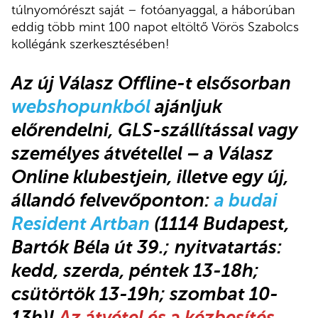
túlnyomórészt saját – fotóanyaggal, a háborúban
eddig több mint 100 napot eltöltő Vörös Szabolcs
kollégánk szerkesztésében!
Az új Válasz Offline-t elsősorban
webshopunkból
ajánljuk
előrendelni, GLS-szállítással vagy
személyes átvétellel – a Válasz
Online klubestjein, illetve egy új,
állandó felvevőponton:
a budai
Resident Artban
(1114 Budapest,
Bartók Béla út 39.;
nyitvatartás:
kedd, szerda, péntek 13-18h;
csütörtök 13-19h; szombat 10-
13h)!
Az átvétel és a kézbesítés