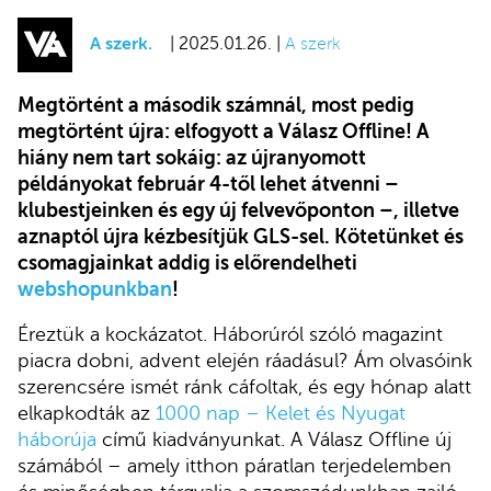
A szerk.
| 2025.01.26. |
A szerk
Megtörtént a második számnál, most pedig
megtörtént újra: elfogyott a Válasz Offline! A
hiány nem tart sokáig: az újranyomott
példányokat február 4-től lehet átvenni –
klubestjeinken és egy új felvevőponton –, illetve
aznaptól újra kézbesítjük
GLS-sel
. Kötetünket és
csomagjainkat addig is előrendelheti
webshopunkban
!
Éreztük a kockázatot. Háborúról szóló magazint
piacra dobni, advent elején ráadásul? Ám olvasóink
szerencsére ismét ránk cáfoltak, és egy hónap alatt
elkapkodták az
1000 nap – Kelet és Nyugat
háborúja
című kiadványunkat. A Válasz Offline új
számából – amely itthon páratlan terjedelemben