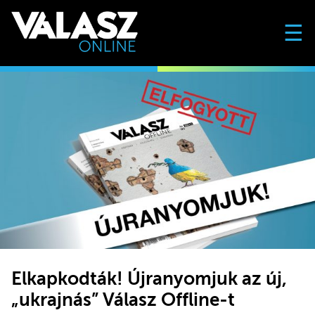
☰
Elkapkodták! Újranyomjuk az új,
„ukrajnás” Válasz Offline-t