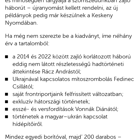
és minőségben tárgyalja a szomszédunkban zajló
háborút – újranyomást kellett rendelni, az új
példányok pedig már készülnek a Keskeny
Nyomdában.
Ha még nem szerezte be a kiadványt, íme néhány
érv a tartalomból:
a 2014 és 2022 között zajló korlátozott háború
eddig nem látott részletességű hadtörténeti
áttekintése Rácz Andrástól;
Ukrajnával kapcsolatos mítoszrombolás Fedinec
Csillától;
saját frontriportjaink felfrissített változatban;
exkluzív hátországi történetek;
esszé- és versfordítások Vonnák Diánától;
történetek a magyar–ukrán kapcsolat
hídépítőiről.
Mindez egyedi borítóval, majd’ 200 darabos –