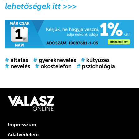
lehetőségek itt >>>
#
altatás
#
gyereknevelés
#
kütyüzés
#
nevelés
#
okostelefon
#
pszichológia
Impresszum
Adatvédelem