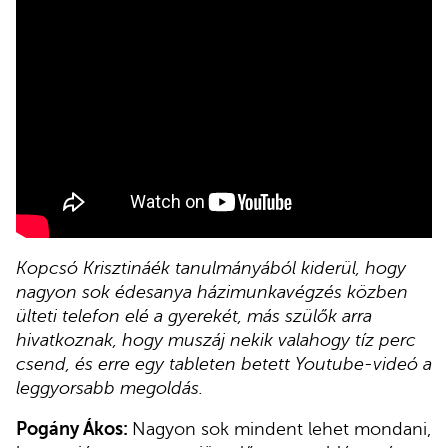
Kopcsó Krisztináék tanulmányából kiderül, hogy
nagyon sok édesanya házimunkavégzés közben
ülteti telefon elé a gyerekét, más szülők arra
hivatkoznak, hogy muszáj nekik valahogy tíz perc
csend, és erre egy tableten betett Youtube-videó a
leggyorsabb megoldás.
Pogány Ákos:
Nagyon sok mindent lehet mondani,