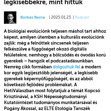
legkisebbekre, mint hittük
Borbás Barna
| 2025.01.23. |
Podcast
A biológiai evolúciónk teljesen máshol tart ahhoz
képest, amilyen ütemben a kulturális evolúciónk
zajlik: még a felnőttek sincsenek teljesen
felkészülve a függőséget okozó digitális
felületekre, nemhogy a bölcsődés és óvodás korú
gyerekek – hangzik el podcastadásunkban.
Nemrég cikk formában
dolgoztuk fel
a modern
kor egyik legijesztőbb jelenségét, a legkisebb
gyerekek képernyőfüggőségét, és az abból
következő fejlődési problémákat. A
HetiVálaszban most folytatjuk a témát Kopcsó
Krisztinával, a KSH Népességtudományi
Kutatóintézet tudományos munkatársával és
Pogány Ákossal, az ELTE Etológia Tanszék