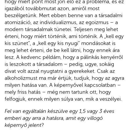
hogy miért pont most jön elő ez a probléma, és ez
igazából továbbmutat azon, amiről most
beszélgetünk. Mert ebben benne van a társadalmi
atomizáció, az individualizmus, az egoizmus – a
modern társadalmak tünetei. Teljesen meg lehet
érteni, hogy miért történik, ami történik. A „kell egy
kis szünet”, a „kell egy kis nyugi” mondásokat is
meg lehet érteni, de be kell látni, hogy ennek ára
lesz. A kedvenc példám, hogy a pálinkás kenyérről
is leszokott a társadalom – pedig, ugye, sokáig
divat volt azzal nyugtatni a gyerekeket. Csak az
alkoholizmust ma már értjük, tudjuk, hogy az agyra
milyen hatása van. A képernyővel kapcsolatban –
mely friss hatás – még nem tartunk ott, hogy
felfogjuk, ennek milyen súlya van, mik a veszélyei.
Fel van egyáltalán készülve egy 1,5 vagy 3 éves
emberi agy arra a hatásra, amit egy villogó
képernyő jelent
?