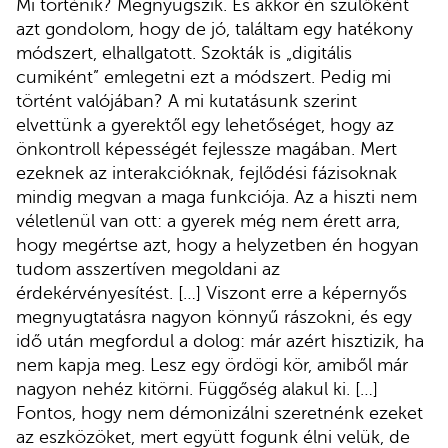
Mi történik? Megnyugszik. És akkor én szülőként
azt gondolom, hogy de jó, találtam egy hatékony
módszert, elhallgatott. Szokták is „digitális
cumiként” emlegetni ezt a módszert. Pedig mi
történt valójában? A mi kutatásunk szerint
elvettünk a gyerektől egy lehetőséget, hogy az
önkontroll képességét fejlessze magában. Mert
ezeknek az interakcióknak, fejlődési fázisoknak
mindig megvan a maga funkciója. Az a hiszti nem
véletlenül van ott: a gyerek még nem érett arra,
hogy megértse azt, hogy a helyzetben én hogyan
tudom asszertíven megoldani az
érdekérvényesítést. […] Viszont erre a képernyős
megnyugtatásra nagyon könnyű rászokni, és egy
idő után megfordul a dolog: már azért hisztizik, ha
nem kapja meg. Lesz egy ördögi kör, amiből már
nagyon nehéz kitörni. Függőség alakul ki. […]
Fontos, hogy nem démonizálni szeretnénk ezeket
az eszközöket, mert együtt fogunk élni velük, de