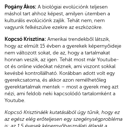
Pogány Ákos:
A biológiai evolúciónk teljesen
máshol tart ahhoz képest, amilyen ütemben a
kulturális evolúciónk zajlik. Tehát nem, nem
vagyunk felkészülve ezekre az eszközökre.
Kopcsó Krisztina:
Amerikai trendekből látszik,
hogy az elmúlt 15 évben a gyerekek képernyőideje
nem változott sokat, de az, hogy a tartalmakat
honnan veszik, az igen. Tehát most már Youtube-
ot és online videókat néznek, ami viszont sokkal
kevésbé kontrollálható. Korábban adott volt egy
gyerekcsatorna, és akkor azon remélhetőleg
gyerektartalmak mentek – most a gyerek meg azt
nézi, ami feldob neki kapcsolódó tartalomként a
Youtube.
Kopcsó Krisztináék kutatásából úgy tűnik, hogy ez
az egész elég erőteljesen egy szegénységprobléma
is: az 1,5 évesek képernyőhasználati átlagát a