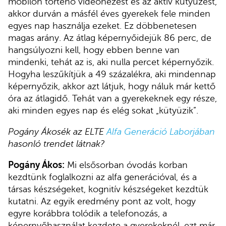
mobilon történő videónézést és az aktív kütyüzést,
akkor durván a másfél éves gyerekek fele minden
egyes nap használja ezeket. Ez döbbenetesen
magas arány. Az átlag képernyőidejük 86 perc, de
hangsúlyozni kell, hogy ebben benne van
mindenki, tehát az is, aki nulla percet képernyőzik.
Hogyha leszűkítjük a 49 százalékra, aki mindennap
képernyőzik, akkor azt látjuk, hogy náluk már kettő
óra az átlagidő. Tehát van a gyerekeknek egy része,
aki minden egyes nap és elég sokat „kütyüzik”.
Pogány Ákosék az ELTE
Alfa Generáció Laborjában
hasonló trendet látnak?
Pogány Ákos:
Mi elsősorban óvodás korban
kezdtünk foglalkozni az alfa generációval, és a
társas készségeket, kognitív készségeket kezdtük
kutatni. Az egyik eredmény pont az volt, hogy
egyre korábbra tolódik a telefonozás, a
képernyőhasználat kezdete a gyerekeknél, ezt már