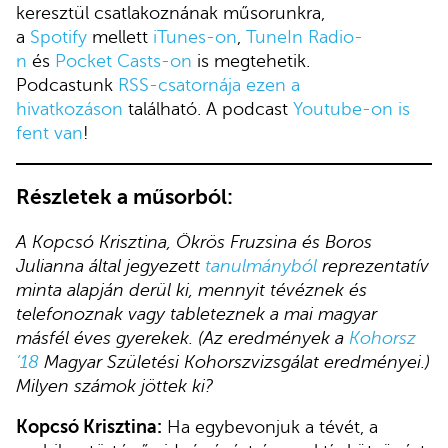
keresztül csatlakoznának műsorunkra,
a
Spotify
mellett
iTunes-on
,
TuneIn Radio-
n
és
Pocket Casts-on
is megtehetik.
Podcastunk
RSS-csatornája ezen a
hivatkozáson
található. A podcast
Youtube-on is
fent van
!
Részletek a műsorból:
A Kopcsó Krisztina, Ökrös Fruzsina és Boros
Julianna által jegyezett
tanulmányból
reprezentatív
minta alapján derül ki, mennyit tévéznek és
telefonoznak vagy tableteznek a mai magyar
másfél éves gyerekek. (Az eredmények a
Kohorsz
’18
Magyar Születési Kohorszvizsgálat eredményei.)
Milyen számok jöttek ki?
Kopcsó Krisztina:
Ha egybevonjuk a tévét, a