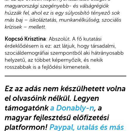
magyarországi szegényebb- és válságrégiók
húzzák fel, ahol ez is egy súlyosbító tényező sok
más baj – iskoláztatás, munkanélküliség, szociális
krízisek – mellett.
Kopcsó Krisztina
: Abszolút. A fő kutatási
érdeklődésem is ez: azt látjuk, hogy társadalmi,
szociáldemográfiai szempontból aki hátrányosabb
helyzetű, az többet képernyőzik, és nekik
rosszabbak is a fejlődési kimeneteik.
Ez az adás nem készülhetett volna
el olvasóink nélkül. Legyen
támogatónk
a Donably-n
, a
magyar fejlesztésű előfizetési
platformon!
Paypal, utalás és más