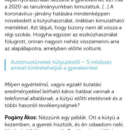
a 2020-as tanulmányunkban kimutattuk. […] A
koronavírus-járvány hatására mindenképpen
növekedett a kütyühasználat, órákban kimutatható
mértékkel. Azt látjuk, hogy bizony nem áll vissza a
régi szokás. Hogyha egyszer az eszközhasználat
fölugrott, onnan nagyon nehéz visszamenni arra
az alapállapotra, amelyben előtte voltunk.
Autizmustünetek kütyüzéstől – 5 módszer,
amivel tönkretehetjük a gyerekeinket
Milyen egyértelmű, vagyis egzakt kutatási
eredményekkel leírható káros hatásai vannak a
telefonnal altatásnak, a kütyü előtti etetésnek és a
többi hasonló tevékenységnek?
Pogány Ákos:
Nézzünk egy példát. Ott a kütyü a
kezemben, a gyerek hisztizik, és én odaadom neki.