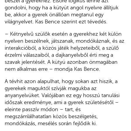
beszél a gyerekhez. Elsőre logikus lenne azt
gondolni, hogy ha a kütyüt angol nyelvre állítjuk
be, akkor a gyerek önállóan megtanul egy
világnyelvet. Kas Bence szerint ezt tévedés.
– Kétnyelvű szülők esetén a gyerekhez két külön
nyelven beszélnek, játszanak, mondókáznak, és az
interakcióból, a közös játék helyzeteiből, a szülő
érzelmi válaszaiból, a dajkanyelvből érti meg a
szavak jelentését. A kütyü azonban önmagában
nem alkalmas erre – mondja Kas Bence.
A tévhit azon alapulhat, hogy sokan azt hiszik, a
gyerekek maguktól szívják magukba az
anyanyelvüket. Valójában ez egy hosszú tanulási
időszak eredménye, ami a gyerek születésétől –
eleinte passzív módon – tart, és
megszámlálhatatlan közös beszélgetés,
mondókázás, mesélés során fejlődik ki.