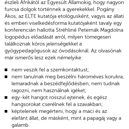
észleli Afrikától az Egyesült Államokig, hogy nagyon
furcsa dolgok történnek a gyerekekkel. Pogány
Ákos, az ELTE kutatója etológusként, vagyis az állati
és emberi viselkedésforma kutatójaként tavaly egy
konferencián hallotta Stréhliné Peternák Magdolna
logopédus előadását arról, milyen tömegesen
találkoznak kóros jelenségekkel a
gyógypedagógusok az óvodásoknál. Az olvasónak
már ismerős lesz ezek némelyike:
nem veszik fel a szemkontaktust;
nem tanulnak meg beszélni hároméves korukra,
lemaradnak a beszédfejlődésben, nem tudnak
ragozni, nem használnak igéket;
egy-két hangot rosszul ejtenek, és egész
hangsorokat cserélnek fel a szavakban;
képtelenek megérteni, hogy a maci és az
elefánt állat, de másként, mint a papagáj vagy a
galamb.