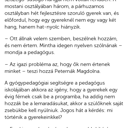
mostani osztályában három, a párhuzamos
osztályban hét fejlesztésre szoruló gyerek van, és
előfordul, hogy egy gyereknél nem egy vagy két
hang, hanem hat-nyolc hiányzik.
– Ott állnak velem szemben, beszélnek hozzám,
és nem értem. Mintha idegen nyelven szólnának –
mondja a pedagógus.
– Az igazi probléma az, hogy ők nem értenek
minket – teszi hozzá Peternák Magdolna.
A gyógypedagógiai segítségre a pedagógus
iskolájában akkora az igény, hogy a gyerekek egy
évig férnek csak be a programba, ha addig nem
hozzák be a lemaradásukat, akkor a szülőknek saját
zsebükbe kell nyúlniuk. Jogos hát a kérdés: mi
történik a gyerekeinkkel?