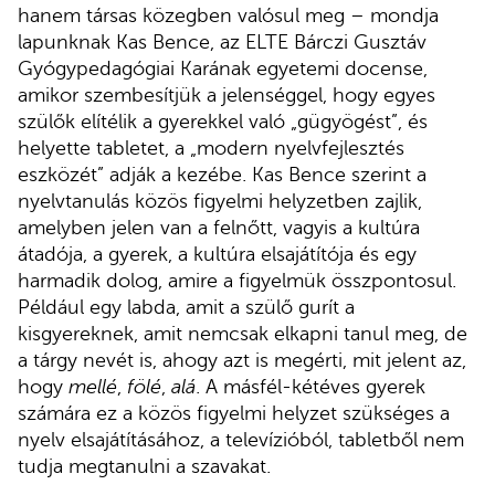
hanem társas közegben valósul meg – mondja
lapunknak Kas Bence, az ELTE Bárczi Gusztáv
Gyógypedagógiai Karának egyetemi docense,
amikor szembesítjük a jelenséggel, hogy egyes
szülők elítélik a gyerekkel való „gügyögést”, és
helyette tabletet, a „modern nyelvfejlesztés
eszközét” adják a kezébe. Kas Bence szerint a
nyelvtanulás közös figyelmi helyzetben zajlik,
amelyben jelen van a felnőtt, vagyis a kultúra
átadója, a gyerek, a kultúra elsajátítója és egy
harmadik dolog, amire a figyelmük összpontosul.
Például egy labda, amit a szülő gurít a
kisgyereknek, amit nemcsak elkapni tanul meg, de
a tárgy nevét is, ahogy azt is megérti, mit jelent az,
hogy
mellé
,
fölé
,
alá
. A másfél-kétéves gyerek
számára ez a közös figyelmi helyzet szükséges a
nyelv elsajátításához, a televízióból, tabletből nem
tudja megtanulni a szavakat.