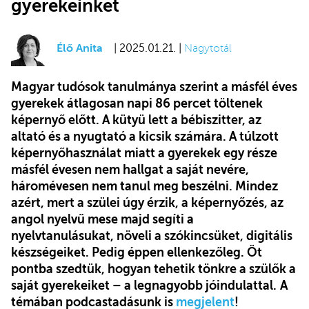
gyerekeinket
Élő Anita
| 2025.01.21. |
Nagytotál
Magyar tudósok tanulmánya szerint a másfél éves
gyerekek átlagosan napi 86 percet töltenek
képernyő előtt. A kütyü lett a bébiszitter, az
altató és a nyugtató a kicsik számára. A túlzott
képernyőhasználat miatt a gyerekek egy része
másfél évesen nem hallgat a saját nevére,
háromévesen nem tanul meg beszélni. Mindez
azért, mert a szülei úgy érzik, a képernyőzés, az
angol nyelvű mese majd segíti a
nyelvtanulásukat, növeli a szókincsüket, digitális
készségeiket. Pedig éppen ellenkezőleg. Öt
pontba szedtük, hogyan tehetik tönkre a szülők a
saját gyerekeiket – a legnagyobb jóindulattal.
A
témában podcastadásunk is
megjelent
!