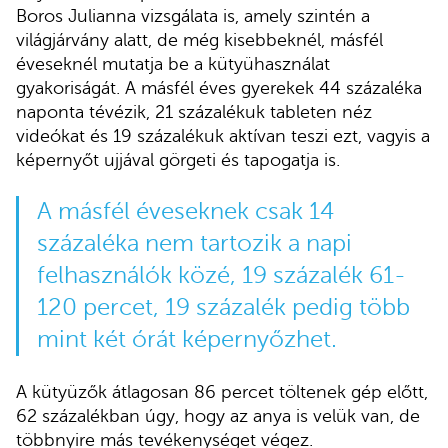
Boros Julianna vizsgálata is, amely szintén a
világjárvány alatt, de még kisebbeknél, másfél
éveseknél mutatja be a kütyühasználat
gyakoriságát. A másfél éves gyerekek 44 százaléka
naponta tévézik, 21 százalékuk tableten néz
videókat és 19 százalékuk aktívan teszi ezt, vagyis a
képernyőt ujjával görgeti és tapogatja is.
A másfél éveseknek csak 14
százaléka nem tartozik a napi
felhasználók közé, 19 százalék 61-
120 percet, 19 százalék pedig több
mint két órát képernyőzhet.
A kütyüzők átlagosan 86 percet töltenek gép előtt,
62 százalékban úgy, hogy az anya is velük van, de
többnyire más tevékenységet végez.