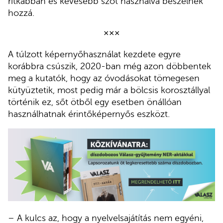
ritkábban és kevesebb szót használva beszélnek
hozzá.
×××
A túlzott képernyőhasználat kezdete egyre
korábbra csúszik, 2020-ban még azon döbbentek
meg a kutatók, hogy az óvodásokat tömegesen
kütyüztetik, most pedig már a bölcsis korosztállyal
történik ez, sőt ötből egy esetben önállóan
használhatnak érintőképernyős eszközt.
– A kulcs az, hogy a nyelvelsajátítás nem egyéni,