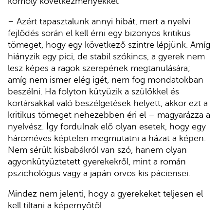
komoly következményekkel.
– Azért tapasztalunk annyi hibát, mert a nyelvi
fejlődés során el kell érni egy bizonyos kritikus
tömeget, hogy egy következő szintre lépjünk. Amíg
hiányzik egy pici, de stabil szókincs, a gyerek nem
lesz képes a ragok szerepének megtanulására;
amíg nem ismer elég igét, nem fog mondatokban
beszélni. Ha folyton kütyüzik a szülőkkel és
kortársakkal való beszélgetések helyett, akkor ezt a
kritikus tömeget nehezebben éri el – magyarázza a
nyelvész. Így fordulnak elő olyan esetek, hogy egy
hároméves képtelen megmutatni a házat a képen.
Nem sérült kisbabákról van szó, hanem olyan
agyonkütyüztetett gyerekekről, mint a román
pszichológus vagy a japán orvos kis páciensei.
Mindez nem jelenti, hogy a gyerekeket teljesen el
kell tiltani a képernyőtől.