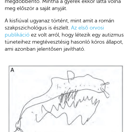
megdöbbentő. Mintha a gyerek ekkor látta volna
meg először a saját anyját.
A kisfiúval ugyanaz történt, mint amit a román
szakpszichológus is észlelt.
Az első orvosi
publikáció
ez volt arról, hogy létezik egy autizmus
tüneteihez megtévesztésig hasonló kóros állapot,
ami azonban jelentősen javítható.