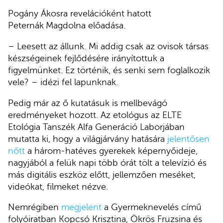
Pogány Ákosra revelációként hatott
Peternák
Magdolna előadása.
– Leesett az állunk. Mi addig csak az ovisok társas
készségeinek fejlődésére irányítottuk a
figyelmünket. Ez történik, és senki sem foglalkozik
vele? – idézi fel lapunknak.
Pedig már az ő kutatásuk is mellbevágó
eredményeket hozott. Az etológus az ELTE
Etológia Tanszék Alfa Generáció Laborjában
mutatta ki, hogy a világjárvány hatására
jelentősen
nőtt
a három-hatéves gyerekek képernyőideje,
nagyjából a felük napi több órát tölt a televízió és
más digitális eszköz előtt, jellemzően meséket,
videókat, filmeket nézve.
Nemrégiben
megjelent
a Gyermeknevelés című
folyóiratban Kopcsó Krisztina, Ökrös Fruzsina és