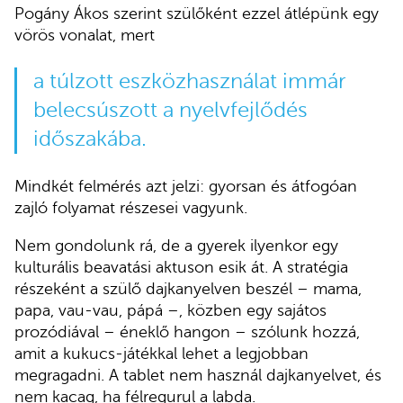
Pogány Ákos szerint szülőként ezzel átlépünk egy
vörös vonalat, mert
a túlzott eszközhasználat immár
belecsúszott a nyelvfejlődés
időszakába.
Mindkét felmérés azt jelzi: gyorsan és átfogóan
zajló folyamat részesei vagyunk.
Nem gondolunk rá, de a gyerek ilyenkor egy
kulturális beavatási aktuson esik át. A stratégia
részeként a szülő dajkanyelven beszél – mama,
papa, vau-vau, pápá –, közben egy sajátos
prozódiával – éneklő hangon – szólunk hozzá,
amit a kukucs-játékkal lehet a legjobban
megragadni. A tablet nem használ dajkanyelvet, és
nem kacag, ha félregurul a labda.