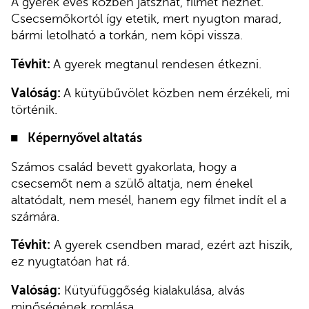
A gyerek evés közben játszhat, filmet nézhet.
Csecsemőkortól így etetik, mert nyugton marad,
bármi letolható a torkán, nem köpi vissza.
Tévhit:
A gyerek megtanul rendesen étkezni.
Valóság:
A kütyübűvölet közben nem érzékeli, mi
történik.
Képernyővel altatás
Számos család bevett gyakorlata, hogy a
csecsemőt nem a szülő altatja, nem énekel
altatódalt, nem mesél, hanem egy filmet indít el a
számára.
Tévhit:
A gyerek csendben marad, ezért azt hiszik,
ez nyugtatóan hat rá.
Valóság:
Kütyüfüggőség kialakulása, alvás
minőségének romlása.