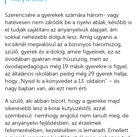
Szerencsére a gyerekek számára három- vagy
hatévesen nem záródik be a nyelvi ablak, később is
el tudják sajátítani az anyanyelvük alapjait, ám
sokkal nehezebb dolguk lesz. Amíg ugyanis a
kicsiknél megvalósul az a bizonyos háromszög,
szülő, gyerek és a dolog, amire figyelnek, ez az
óvodában gyakran már húszszög, mert az
óvodapedagógus még 19 másik gyerekre is figyel,
az általános iskolában pedig még 29 gyerek hallja,
hogy „Nyisd ki a könyvedet a 13. oldalon” – és
nagy bajban van, aki ezt nem érti.
A szülő, aki abban bízott, hogy a gyereke majd
sikeresebb lesz a korai kütyüzéstől, azzal
szembesül: nemhogy angolul nem tanult meg, de
az anyanyelvi fejlődésben, az érzelmek
felismerésében, kezelésében is lemaradt. Emellett