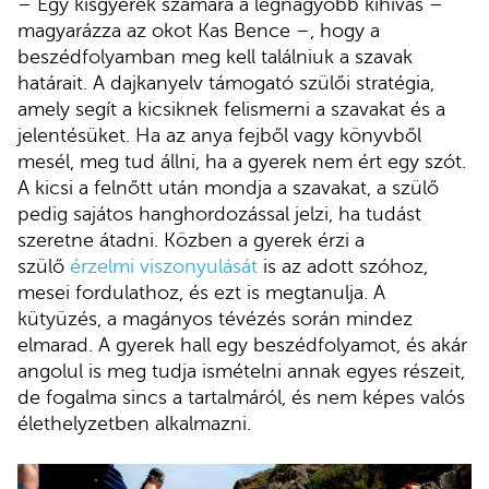
– Egy kisgyerek számára a legnagyobb kihívás –
magyarázza az okot Kas Bence –, hogy a
beszédfolyamban meg kell találniuk a szavak
határait. A dajkanyelv támogató szülői stratégia,
amely segít a kicsiknek felismerni a szavakat és a
jelentésüket. Ha az anya fejből vagy könyvből
mesél, meg tud állni, ha a gyerek nem ért egy szót.
A kicsi a felnőtt után mondja a szavakat, a szülő
pedig sajátos hanghordozással jelzi, ha tudást
szeretne átadni. Közben a gyerek érzi a
szülő
érzelmi vi
szonyulását
is az adott szóhoz,
mesei fordulathoz, és ezt is megtanulja. A
kütyüzés, a magányos tévézés során mindez
elmarad. A gyerek hall egy beszédfolyamot, és akár
angolul is meg tudja ismételni annak egyes részeit,
de fogalma sincs a tartalmáról, és nem képes valós
élethelyzetben alkalmazni.