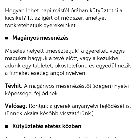
Hogyan lehet napi másfél órában kütyüztetni a
kicsiket? Itt az ígért öt módszer, amellyel
tönkretehetjük gyerekeinket.
Magányos mesenézés
Mesélés helyett „meséztetjük” a gyereket, vagyis
magukra hagyjuk a tévé előtt, vagy a kezükbe
adunk egy tabletet, okostelefont, és egyedül nézik
a filmeket esetleg angol nyelven.
Tévhit:
A magányos mesenézéstől (idegen) nyelvi
képességei fejlődnek.
Valóság:
Rontjuk a gyerek anyanyelvi fejlődését is.
(Ennek okaira később visszatérünk.)
Kütyüztetés etetés
közben