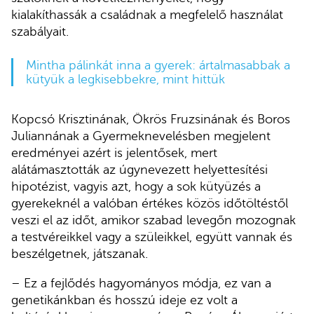
kialakíthassák a családnak a megfelelő használat
szabályait.
Mintha pálinkát inna a gyerek: ártalmasabbak a
kütyük a legkisebbekre, mint hittük
Kopcsó Krisztinának, Ökrös Fruzsinának és Boros
Juliannának a Gyermeknevelésben megjelent
eredményei azért is jelentősek, mert
alátámasztották az úgynevezett helyettesítési
hipotézist, vagyis azt, hogy a sok kütyüzés a
gyerekeknél a valóban értékes közös időtöltéstől
veszi el az időt, amikor szabad levegőn mozognak
a testvéreikkel vagy a szüleikkel, együtt vannak és
beszélgetnek, játszanak.
– Ez a fejlődés hagyományos módja, ez van a
genetikánkban és hosszú ideje ez volt a