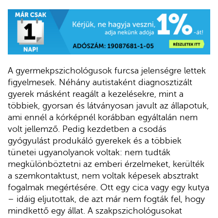
A gyermekpszichológusok furcsa jelenségre lettek
figyelmesek. Néhány autistaként diagnosztizált
gyerek másként reagált a kezelésekre, mint a
többiek, gyorsan és látványosan javult az állapotuk,
ami ennél a kórképnél korábban egyáltalán nem
volt jellemző. Pedig kezdetben a csodás
gyógyulást produkáló gyerekek és a többiek
tünetei ugyanolyanok voltak: nem tudták
megkülönböztetni az emberi érzelmeket, kerülték
a szemkontaktust, nem voltak képesek absztrakt
fogalmak megértésére. Ott egy cica vagy egy kutya
– idáig eljutottak, de azt már nem fogták fel, hogy
mindkettő egy állat. A szakpszichológusokat