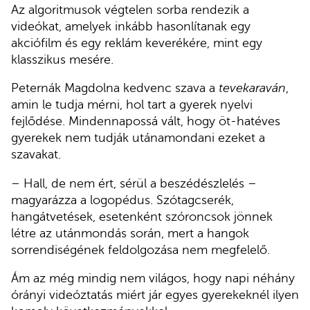
Az algoritmusok végtelen sorba rendezik a
videókat, amelyek inkább hasonlítanak egy
akciófilm és egy reklám keverékére, mint egy
klasszikus mesére.
Peternák Magdolna kedvenc szava a
tevekaraván
,
amin le tudja mérni, hol tart a gyerek nyelvi
fejlődése. Mindennapossá vált, hogy öt-hatéves
gyerekek nem tudják utánamondani ezeket a
szavakat.
– Hall, de nem ért, sérül a beszédészlelés –
magyarázza a logopédus. Szótagcserék,
hangátvetések, esetenként szóroncsok jönnek
létre az utánmondás során, mert a hangok
sorrendiségének feldolgozása nem megfelelő.
Ám az még mindig nem világos, hogy napi néhány
órányi videóztatás miért jár egyes gyerekeknél ilyen