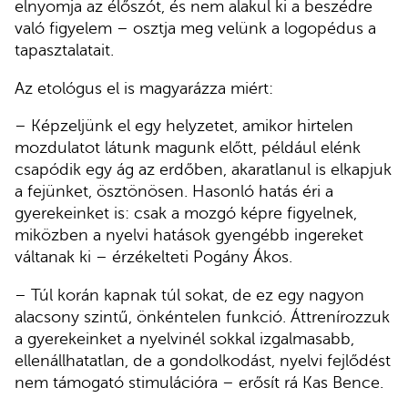
elnyomja az élőszót, és nem alakul ki a beszédre
való figyelem – osztja meg velünk a logopédus a
tapasztalatait.
Az etológus el is magyarázza miért:
– Képzeljünk el egy helyzetet, amikor hirtelen
mozdulatot látunk magunk előtt, például elénk
csapódik egy ág az erdőben, akaratlanul is elkapjuk
a fejünket, ösztönösen. Hasonló hatás éri a
gyerekeinket is: csak a mozgó képre figyelnek,
miközben a nyelvi hatások gyengébb ingereket
váltanak ki – érzékelteti Pogány Ákos.
– Túl korán kapnak túl sokat, de ez egy nagyon
alacsony szintű, önkéntelen funkció. Áttrenírozzuk
a gyerekeinket a nyelvinél sokkal izgalmasabb,
ellenállhatatlan, de a gondolkodást, nyelvi fejlődést
nem támogató stimulációra – erősít rá Kas Bence.