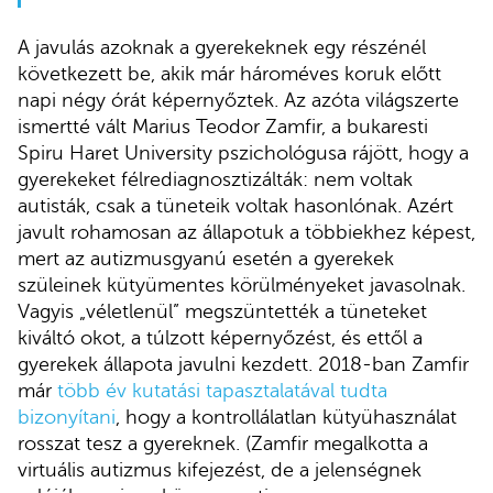
A javulás azoknak a gyerekeknek egy részénél
következett be, akik már hároméves koruk előtt
napi négy órát képernyőztek. Az azóta világszerte
ismertté vált Marius Teodor Zamfir, a bukaresti
Spiru Haret University pszichológusa rájött, hogy a
gyerekeket félrediagnosztizálták: nem voltak
autisták, csak a tüneteik voltak hasonlónak. Azért
javult rohamosan az állapotuk a többiekhez képest,
mert az autizmusgyanú esetén a gyerekek
szüleinek kütyümentes körülményeket javasolnak.
Vagyis „véletlenül” megszüntették a tüneteket
kiváltó okot, a túlzott képernyőzést, és ettől a
gyerekek állapota javulni kezdett. 2018-ban Zamfir
már
több év kutatási tapasztalatával tudta
bizonyítani
, hogy a kontrollálatlan kütyühasználat
rosszat tesz a gyereknek. (Zamfir megalkotta a
virtuális autizmus kifejezést, de a jelenségnek