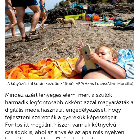
„A kütyüzés túl korán kezdődik” (fotó: AFP/Hans Lucas/Aline Morcillo)
Mindez azért lényeges elem, mert a szülők
harmadik legfontosabb okként azzal magyarázták a
digitális médiahasználat engedélyezését, hogy
fejleszteni szeretnék a gyerekük képességeit.
Fontos itt megállni, hiszen vannak kétnyelvű
családok is, ahol az anya és az apa más nyelven