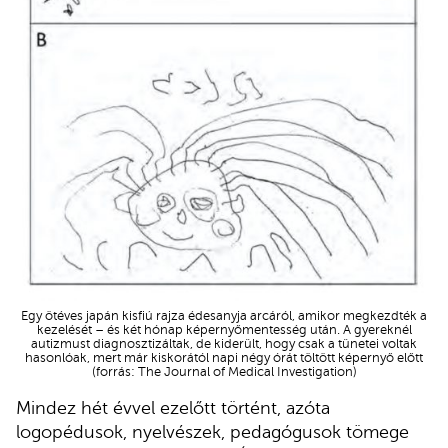
Egy ötéves japán kisfiú rajza édesanyja arcáról, amikor megkezdték a
kezelését – és két hónap képernyőmentesség után. A gyereknél
autizmust diagnosztizáltak, de kiderült, hogy csak a tünetei voltak
hasonlóak, mert már kiskorától napi négy órát töltött képernyő előtt
(forrás: The Journal of Medical Investigation)
Mindez hét évvel ezelőtt történt, azóta
logopédusok, nyelvészek, pedagógusok tömege