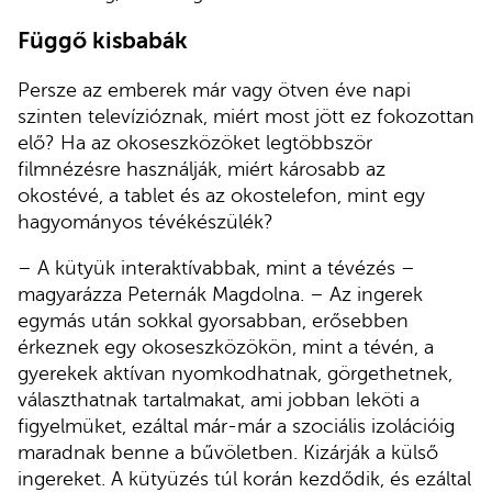
Függő kisbabák
Persze az emberek már vagy ötven éve napi
szinten televízióznak, miért most jött ez fokozottan
elő? Ha az okoseszközöket legtöbbször
filmnézésre használják, miért károsabb az
okostévé, a tablet és az okostelefon, mint egy
hagyományos tévékészülék?
– A kütyük interaktívabbak, mint a tévézés –
magyarázza Peternák Magdolna. – Az ingerek
egymás után sokkal gyorsabban, erősebben
érkeznek egy okoseszközökön, mint a tévén, a
gyerekek aktívan nyomkodhatnak, görgethetnek,
választhatnak tartalmakat, ami jobban leköti a
figyelmüket, ezáltal már-már a szociális izolációig
maradnak benne a bűvöletben. Kizárják a külső
ingereket. A kütyüzés túl korán kezdődik, és ezáltal