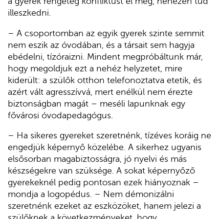
a gyerek rengeteg konfliktust él meg, nehezen tud
illeszkedni.
– A csoportomban az egyik gyerek szinte semmit
nem eszik az óvodában, és a társait sem hagyja
ebédelni, tízóraizni. Mindent megpróbáltunk már,
hogy megoldjuk ezt a nehéz helyzetet, mire
kiderült: a szülők otthon telefonoztatva etetik, és
azért vált agresszívvá, mert enélkül nem érezte
biztonságban magát – meséli lapunknak egy
fővárosi óvodapedagógus.
– Ha sikeres gyereket szeretnénk, tízéves koráig ne
engedjük képernyő közelébe. A sikerhez ugyanis
elsősorban magabiztosságra, jó nyelvi és más
készségekre van szüksége. A sokat képernyőző
gyerekeknél pedig pontosan ezek hiányoznak –
mondja a logopédus. – Nem démonizálni
szeretnénk ezeket az eszközöket, hanem jelezi a
szülőknek a következményeket, hogy