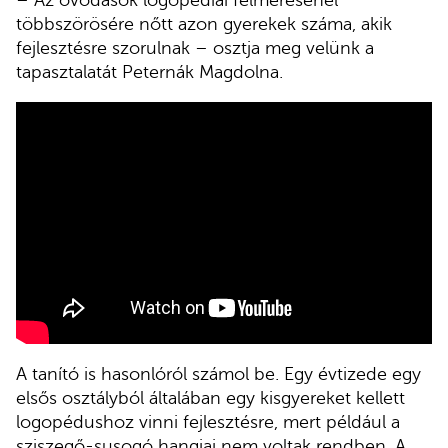
– Az óvodások logopédiai felmérésénél
többszörösére nőtt azon gyerekek száma, akik
fejlesztésre szorulnak – osztja meg velünk a
tapasztalatát Peternák Magdolna.
A tanító is hasonlóról számol be. Egy évtizede egy
elsős osztályból általában egy kisgyereket kellett
logopédushoz vinni fejlesztésre, mert például a
sziszegő-susogó hangjai nem voltak rendben. A