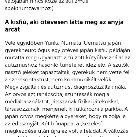
valójában nincs köze az autizmus
spektrumzavarhoz.)
A kisfiú, aki ötévesen látta meg az anyja
arcát
Vele egyidőben Yurika Numata-Uematsu japán
gyerekneurológus egy ötéves japán kisfiú példáján
mutatta meg ugyanazt: a túlzott kütyühasználat az
autizmushoz hasonló tüneteket idéz elő. A szülők
riasztó jeleket tapasztaltak, gyerekük nem vette fel
a szemkontaktust, nem kommunikált velük.
Megvizsgálták és autizmust diagnosztizáltak nála.
Az orvos azt tanácsolta, szüntessék meg a
médiahasználatot, játsszanak fizikai játékokkal,
társasozzanak, menjenek ki futkározni a parkba. A
japán orvos megkérte a gyereket, hogy rajzolja le
az édesanyját. Két hónappal a „kezelés”
megkezdése után újra ez volt a feladat. A változás