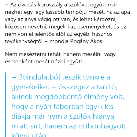
– Az óvodás korosztály a szülővel együtt már
nézhet egy-egy lassabb tempójú mesét, ha az apa
vagy az anya végig ott van, és lehet kérdezni,
közösen nevetni, megélni az eseményeket, és ez
nem von el jelentős időt az egyéb, hasznos
tevékenységtől – mondja Pogány Ákos.
Nem meséztetni tehát, hanem mesélni, vagy
esetenként mesét nézni együtt.
– Jóindulatból teszik tönkre a
gyerekeiket – összegez a tanító,
akinek megdöbbentő élmény volt,
hogy a nyári táborban egyik kis
diákja már nem a szülők hiánya
miatt sírt, hanem az otthonhagyott
kütyü után.