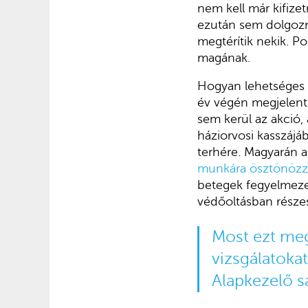
nem kell már kifize
ezután sem dolgozna
megtérítik nekik. P
magának.
Hogyan lehetséges e
év végén megjelent
sem kerül az akció, 
háziorvosi kasszájáb
terhére. Magyarán a
munkára ösztönöz
betegek fegyelmezet
védőoltásban részesí
Most ezt megc
vizsgálatoka
Alapkezelő s