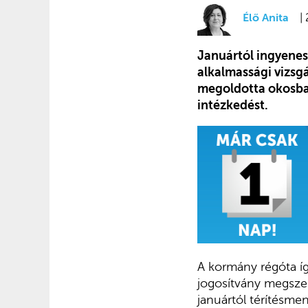
Élő Anita
|
Januártól ingyenes
alkalmassági vizsg
megoldotta okosban
intézkedést.
A kormány régóta íg
jogosítvány megsze
januártól térítésmen