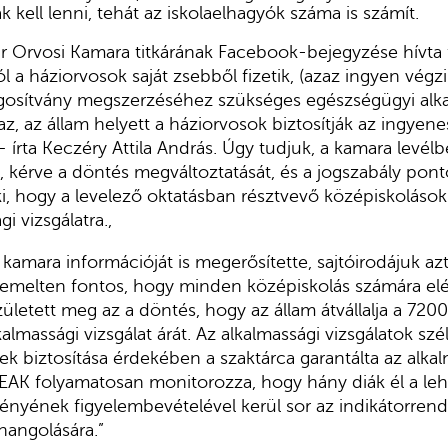
 kell lenni, tehát az iskolaelhagyók száma is számít.
r Orvosi Kamara titkárának Facebook-bejegyzése hívta 
l a háziorvosok saját zsebből fizetik, (azaz ingyen végz
gosítvány megszerzéséhez szükséges egészségügyi alk
zaz, az állam helyett a háziorvosok biztosítják az ingyen
 – írta Keczéry Attila András. Úgy tudjuk, a kamara levél
z, kérve a döntés megváltoztatását, és a jogszabály pont
i, hogy a levelező oktatásban résztvevő középiskolások 
i vizsgálatra.,
kamara információját is megerősítette, sajtóirodájuk azt
emelten fontos, hogy minden középiskolás számára elé
zületett meg az a döntés, hogy az állam átvállalja a 7200
almassági vizsgálat árát. Az alkalmassági vizsgálatok sz
k biztosítása érdekében a szaktárca garantálta az alkal
NEAK folyamatosan monitorozza, hogy hány diák él a leh
yének figyelembevételével kerül sor az indikátorrend
angolására.”