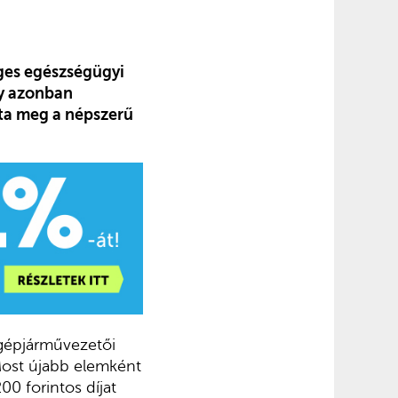
éges egészségügyi
ny azonban
zta meg a népszerű
 gépjárművezetői
Most újabb elemként
00 forintos díjat