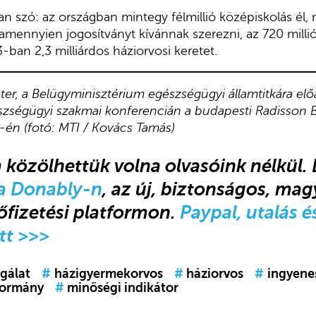
 szó: az országban mintegy félmillió középiskolás él,
amennyien jogosítványt kívánnak szerezni, az 720 millió 
ban 2,3 milliárdos háziorvosi keretet.
er, a Belügyminisztérium egészségügyi államtitkára előad
zségügyi szakmai konferencián a budapesti Radisson 
én (fotó: MTI / Kovács Tamás)
m közölhettük volna olvasóink nélkül.
a Donably-n
, az új, biztonságos, mag
lőfizetési platformon.
Paypal, utalás 
tt >>>
sgálat
#
házigyermekorvos
#
háziorvos
#
ingyene
ormány
#
minőségi indikátor