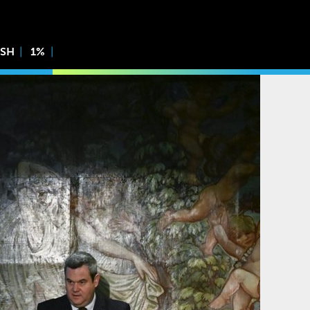
ISH
1%