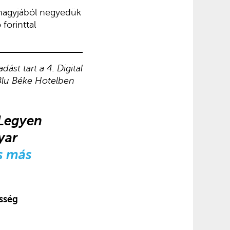
 nagyjából negyedük
forinttal
ást tart a 4. Digital
Blu Béke Hotelben
 Legyen
yar
és más
sség