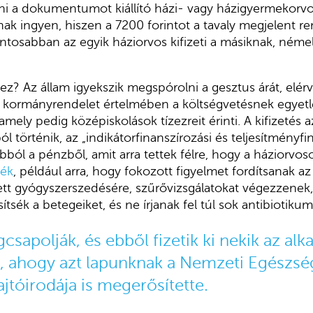
tni a dokumentumot kiállító házi- vagy házigyermekorv
k ingyen, hiszen a 7200 forintot a tavaly megjelent re
ontosabban az egyik háziorvos kifizeti a másiknak, néme
z? Az állam igyekszik megspórolni a gesztus árát, elérv
 kormányrendelet értelmében a költségvetésnek egyetle
amely pedig középiskolások tízezreit érinti. A kifizetés 
ól történik, az „indikátorfinanszírozási és teljesítményfi
bból a pénzből, amit arra tettek félre, hogy a háziorvo
zék
, például arra, hogy fokozott figyelmet fordítsanak az
t gyógyszerszedésére, szűrővizsgálatokat végezzenek, 
tsék a betegeiket, és ne írjanak fel túl sok antibiotikum
sapolják, és ebből fizetik ki nekik az alk
t, ahogy azt lapunknak a Nemzeti Egészség
ajtóirodája is megerősítette.