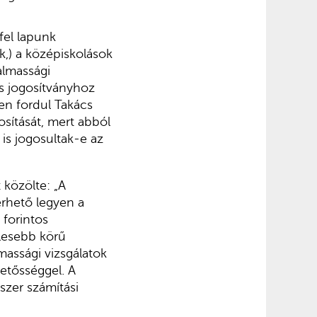
fel lapunk
ik,) a középiskolások
almassági
es jogosítványhoz
ben fordul Takács
osítását, mert abból
is jogosultak-e az
 közölte: „A
rhető legyen a
 forintos
élesebb körű
massági vizsgálatok
etősséggel. A
szer számítási