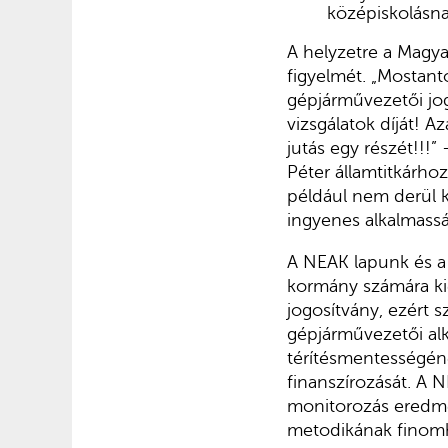
középiskolásnak
A helyzetre a Magya
figyelmét. „Mostantó
gépjárművezetői jo
vizsgálatok díját! A
jutás egy részét!!!”
Péter államtitkárho
például nem derül k
ingyenes alkalmasság
A NEAK lapunk és a 
kormány számára ki
jogosítvány, ezért s
gépjárművezetői alk
térítésmentességéne
finanszírozását. A 
monitorozás eredmén
metodikának finomh