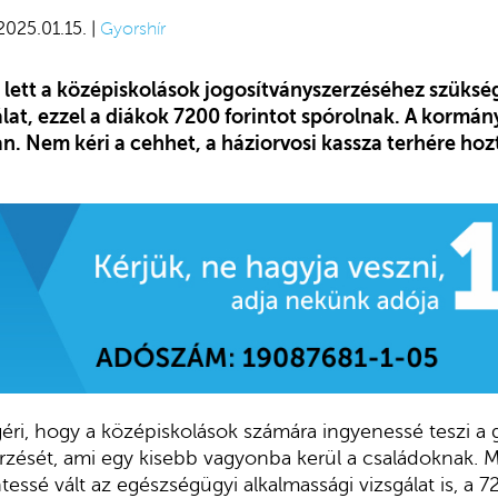
 2025.01.15. |
Gyorshír
 lett a középiskolások jogosítványszerzéséhez szüks
álat, ezzel a diákok 7200 forintot spórolnak. A kormá
. Nem kéri a cehhet, a háziorvosi kassza terhére ho
éri, hogy a középiskolások számára ingyenessé teszi a
rzését, ami egy kisebb vagyonba kerül a családoknak. 
tessé vált az egészségügyi alkalmassági vizsgálat is, a 72