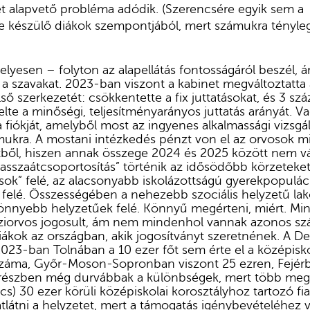
t alapvető probléma adódik. (Szerencsére egyik sem a
re készülő diákok szempontjából, mert számukra tényle
lyesen – folyton az alapellátás fontosságáról beszél, 
 a szavakat. 2023-ban viszont a kabinet megváltoztatta
ső szerkezetét: csökkentette a fix juttatásokat, és 3 szá
lte a minőségi, teljesítményarányos juttatás arányát. Va
a fiókját, amelyből most az ingyenes alkalmassági vizsgá
mukra. A mostani intézkedés pénzt von el az orvosok 
ből, hiszen annak összege 2024 és 2025 között nem vá
sszaátcsoportosítás” történik az idősödőbb körzeteket 
xisok” felé, az alacsonyabb iskolázottságú gyerekpopulá
felé. Összességében a nehezebb szociális helyzetű lak
könnyebb helyzetűek felé. Könnyű megérteni, miért. Min
ziorvos jogosult, ám nem mindenhol vannak azonos s
iákok az országban, akik jogosítványt szeretnének. A D
 2023-ban Tolnában a 10 ezer főt sem érte el a középisko
száma, Győr-Moson-Sopronban viszont 25 ezren, Fejérb
ágrészben még durvábbak a különbségek, mert több me
s) 30 ezer körüli középiskolai korosztályhoz tartozó fiata
tlátni a helyzetet, mert a támogatás igénybevételéhez 