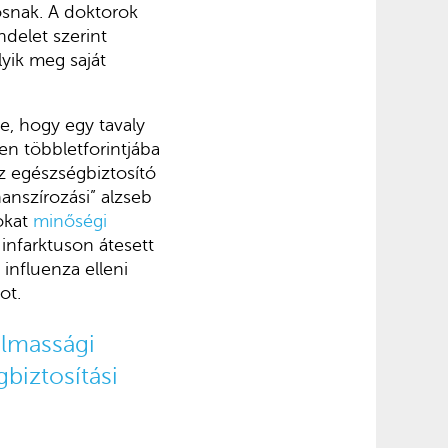
osnak. A doktorok
ndelet szerint
lyik meg saját
e, hogy egy tavaly
n többletforintjába
az egészségbiztosító
nanszírozási” alzseb
sokat
minőségi
 infarktuson átesett
influenza elleni
ot.
almassági
biztosítási