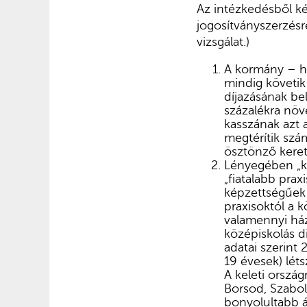
Az intézkedésből ké
jogosítványszerzés
vizsgálat.)
A kormány – he
mindig követik
díjazásának bel
százalékra növe
kasszának azt 
megtérítik szá
ösztönző keret
Lényegében „ka
„fiatalabb pra
képzettségűek 
praxisoktól a 
valamennyi há
középiskolás d
adatai szerint
19 évesek) lét
A keleti orsz
Borsod, Szabolc
bonyolultabb á