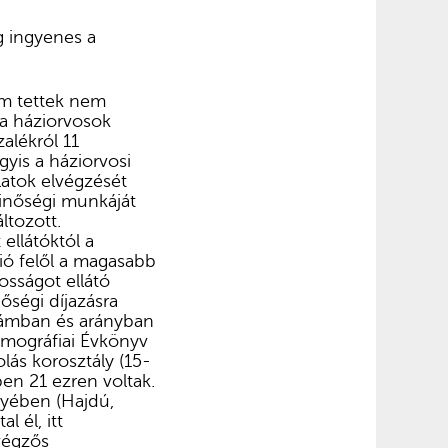
g ingyenes a
ám tettek nem
 a háziorvosok
zalékról 11
gyis a háziorvosi
latok elvégzését
minőségi munkáját
ltozott.
ellátóktól a
ció felől a magasabb
osságot ellátó
őségi díjazásra
zámban és arányban
emográfiai Évkönyv
lás korosztály (15-
en 21 ezren voltak.
gyében (Hajdú,
l él, itt
végzős