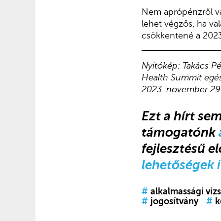
Nem aprópénzről van
lehet végzős, ha val
csökkentené a 2023-
Nyitókép: Takács Pét
Health Summit egés
2023. november 29-
Ezt a hírt se
támogatónk
fejlesztésű e
lehetőségek i
#
alkalmassági viz
#
jogosítvány
#
k