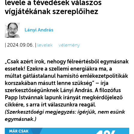
levele a tévedések válaszos
vígjátékának szereplőihez
Lányi András
| 2024.09.06. |
levelek
vélemény
„Csak azért írok, nehogy félreértésből egymásnak
essetek! Ezekre a szellemi energiákra ma, a
múltat gátlástalanul hamisító emlékezetpolitikák
korszakában másutt lenne szükség” – írja
szerkesztőségünknek Lányi András. A filozófus
Papp Istvánnak lapunk irányát megkérdőjelező
cikkére, s arra írt válaszunkra reagál
.
(Szerkesztőségi megjegyzés: ígérjük, nem esünk
egymásnak.)