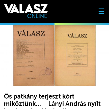
☰
Ős patkány terjeszt kórt
miköztünk… – Lányi András nyílt