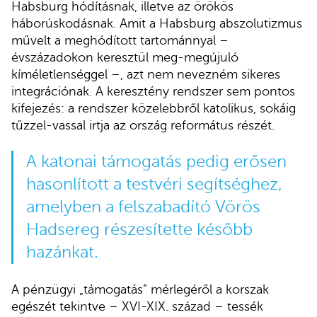
Habsburg hódításnak, illetve az örökös
háborúskodásnak. Amit a Habsburg abszolutizmus
művelt a meghódított tartománnyal –
évszázadokon keresztül meg-megújuló
kíméletlenséggel –, azt nem nevezném sikeres
integrációnak. A keresztény rendszer sem pontos
kifejezés: a rendszer közelebbről katolikus, sokáig
tűzzel-vassal irtja az ország református részét.
A katonai támogatás pedig erősen
hasonlított a testvéri segítséghez,
amelyben a felszabadító Vörös
Hadsereg részesítette később
hazánkat.
A pénzügyi „támogatás” mérlegéről a korszak
egészét tekintve – XVI-XIX. század – tessék