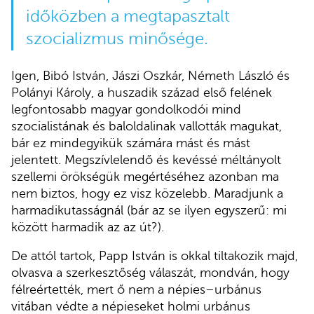
időközben a megtapasztalt
szocializmus minősége.
Igen, Bibó István, Jászi Oszkár, Németh László és
Polányi Károly, a huszadik század első felének
legfontosabb magyar gondolkodói mind
szocialistának és baloldalinak vallották magukat,
bár ez mindegyikük számára mást és mást
jelentett. Megszívlelendő és kevéssé méltányolt
szellemi örökségük megértéséhez azonban ma
nem biztos, hogy ez visz közelebb. Maradjunk a
harmadikutasságnál (bár az se ilyen egyszerű: mi
között harmadik az az út?).
De attól tartok, Papp István is okkal tiltakozik majd,
olvasva a szerkesztőség válaszát, mondván, hogy
félreértették, mert ő nem a népies–urbánus
vitában védte a népieseket holmi urbánus