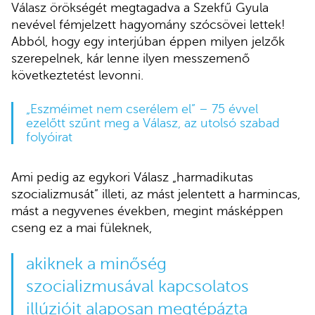
Válasz örökségét megtagadva a Szekfű Gyula
nevével fémjelzett hagyomány szócsövei lettek!
Abból, hogy egy interjúban éppen milyen jelzők
szerepelnek, kár lenne ilyen messzemenő
következtetést levonni.
„Eszméimet nem cserélem el” – 75 évvel
ezelőtt szűnt meg a Válasz, az utolsó szabad
folyóirat
Ami pedig az egykori Válasz „harmadikutas
szocializmusát” illeti, az mást jelentett a harmincas,
mást a negyvenes években, megint másképpen
cseng ez a mai füleknek,
akiknek a minőség
szocializmusával kapcsolatos
illúzióit alaposan megtépázta