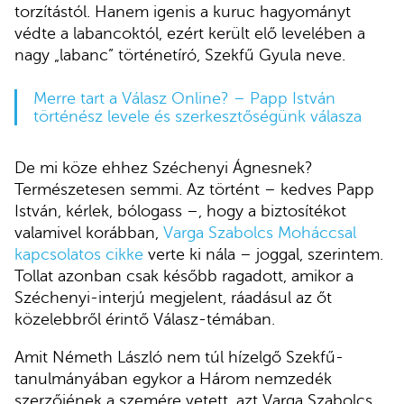
torzítástól. Hanem igenis a kuruc hagyományt
védte a labancoktól, ezért került elő levelében a
nagy „labanc” történetíró, Szekfű Gyula neve.
Merre tart a Válasz Online? – Papp István
történész levele és szerkesztőségünk válasza
De mi köze ehhez Széchenyi Ágnesnek?
Természetesen semmi. Az történt – kedves Papp
István, kérlek, bólogass –, hogy a biztosítékot
valamivel korábban,
Varga Szabolcs Moháccsal
kapcsolatos cikke
verte ki nála – joggal, szerintem.
Tollat azonban csak később ragadott, amikor a
Széchenyi-interjú megjelent, ráadásul az őt
közelebbről érintő Válasz-témában.
Amit Németh László nem túl hízelgő Szekfű-
tanulmányában egykor a Három nemzedék
szerzőjének a szemére vetett, azt Varga Szabolcs