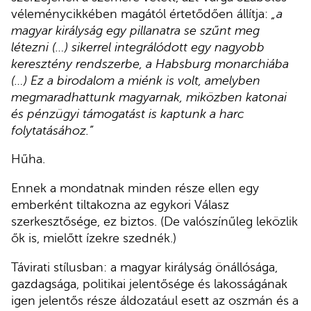
véleménycikkében magától értetődően állítja:
„a
magyar királyság egy pillanatra se szűnt meg
létezni (…) sikerrel integrálódott egy nagyobb
keresztény rendszerbe, a Habsburg monarchiába
(…) Ez a birodalom a miénk is volt, amelyben
megmaradhattunk magyarnak, miközben katonai
és pénzügyi támogatást is kaptunk a harc
folytatásához.”
Hűha.
Ennek a mondatnak minden része ellen egy
emberként tiltakozna az egykori Válasz
szerkesztősége, ez biztos. (De valószínűleg leközlik
ők is, mielőtt ízekre szednék.)
Távirati stílusban: a magyar királyság önállósága,
gazdagsága, politikai jelentősége és lakosságának
igen jelentős része áldozatául esett az oszmán és a