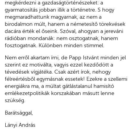
megkérdezni a gazdaságtörténészeket: a
gyarmatosítás jobban illik a történetre. S hogy
megmaradhattunk magyarnak, az nem a
birodalmon múlt, hanem a németesítő törekvések
dacára érték el őseink. Szóval, ahogyan a jereváni
rádióban mondanák: nem osztogatnak, hanem
fosztogatnak. Különben minden stimmel.
Nem erről akartam írni, de Papp Istvánt minden jel
szerint ez motiválta, vagyis ezzel kezdődött a
tévedések vígjátéka. Csak azért írok, nehogy
félreértésből egymásnak essetek! Ezekre a szellemi
energiákra ma, a múltat gátlástalanul hamisító
emlékezetpolitikák korszakában másutt lenne
szükség.
Barátsággal,
Lányi András