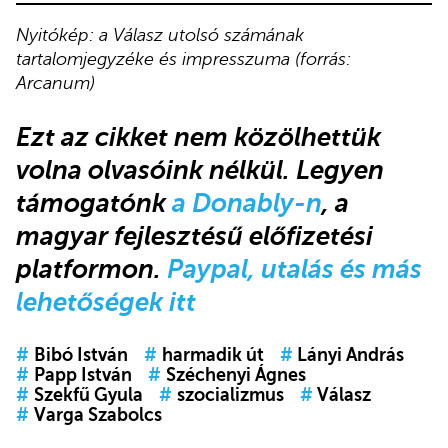
Nyitókép: a Válasz utolsó számának
tartalomjegyzéke és impresszuma (forrás:
Arcanum)
Ezt az cikket
nem közölhettük
volna olvasóink nélkül.
Legyen
támogatónk
a Donably-n
, a
magyar fejlesztésű előfizetési
platformon.
Paypal, utalás és más
lehetőségek itt
#
Bibó István
#
harmadik út
#
Lányi András
#
Papp István
#
Széchenyi Ágnes
#
Szekfű Gyula
#
szocializmus
#
Válasz
#
Varga Szabolcs