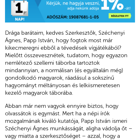
Drága barátaim, kedves Szerkesztők, Széchenyi
Ágnes, Papp István, hogy fogtok most már
kikecmeregni ebből a tévedések vígjátékából?
Mielőtt összevesznétek, tudatom, hogy egyazon
nemlétező szellemi táborba tartoztok
mindannyian, a normálisan (és egyáltalán még)
gondolkodó magyarok, ráadásul a sokszínű
hagyományt méltányosan és lelkiismeretesen
kezelő magyarok táborába.
Abban már nem vagyok ennyire biztos, hogy
olvassátok is egymást. Mert ha a népi írók
mozgalmának kiváló kutatója, Papp István ismeri
Széchenyi Ágnes munkásságát, aligha vádolja őt –
vagy miatta a szerkesztőséget – azzal, hogy a