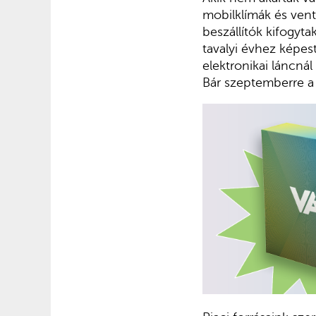
mobilklímák és venti
beszállítók kifogyta
tavalyi évhez képes
elektronikai láncná
Bár szeptemberre a 