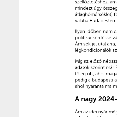
szellőztetéshez, am
mindezt úgy összeg
átlaghőmérséklet) f
valaha Budapesten.
Ilyen időben nem cs
politikai kérdéssé v
Ám sok jel utal arra
légkondicionálók sz
Míg az előző népszá
adatok szerint már
főleg ott, ahol maga
pedig a budapesti a
ahol nyaranta ma m
A nagy 2024-
Ám az idei nyár még