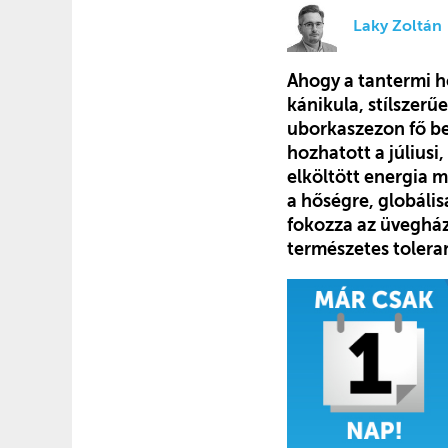
Laky Zoltán
Ahogy a tantermi h
kánikula, stílszerű
uborkaszezon fő bel
hozhatott a július
elköltött energia 
a hőségre, globáli
fokozza az üvegház
természetes tolera