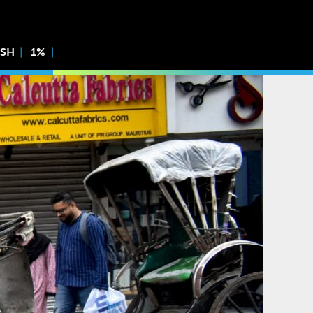
ISH
1%