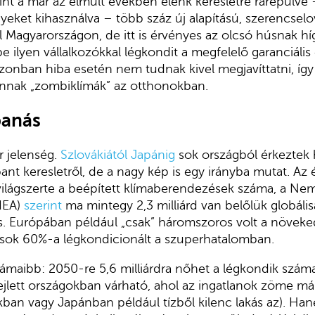
rint a már az elmúlt években élénk keresletre rárepülve –
eket kihasználva – több száz új alapítású, szerencselov
l Magyarországon, de itt is érvényes az olcsó húsnak híg
e ilyen vállalkozókkal légkondit a megfelelő garanciális 
azonban hiba esetén nem tudnak kivel megjavíttatni, így
nnak „zombiklímák” az otthonokban.
banás
 jelenség.
Szlovákiától
Japánig
sok országból érkeztek 
nt keresletről, de a nagy kép is egy irányba mutat. Az
világszerte a beépített klímaberendezések száma, a Ne
IEA)
szerint
ma mintegy 2,3 milliárd van belőlük globáli
s. Európában például „csak” háromszoros volt a növeke
kások 60%-a légkondicionált a szuperhatalomban.
ámaibb: 2050-re 5,6 milliárdra nőhet a légkondik szám
lett országokban várható, ahol az ingatlanok zöme már 
kban vagy Japánban például tízből kilenc lakás az). Ha