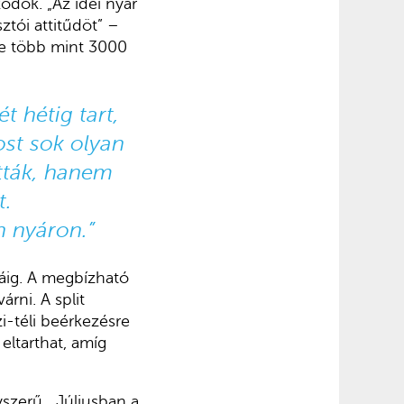
odók. „Az idei nyár
ztói attitűdöt” –
te több mint 3000
t hétig tart,
ost sok olyan
tták, hanem
t.
n nyáron.”
náig. A megbízható
rni. A split
i-téli beérkezésre
eltarthat, amíg
szerű. „Júliusban a