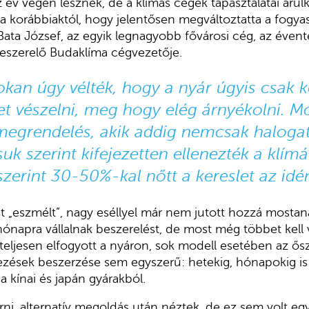
 év végén lesznek, de a klímás cégek tapasztalatai árulk
 korábbiaktól, hogy jelentősen megváltoztatta a fogyas
ata József, az egyik legnagyobb fővárosi cég, az éven
eszerelő Budaklíma cégvezetője.
kan úgy vélték, hogy a nyár úgyis csak ké
het vészelni, meg hogy elég árnyékolni. M
 megrendelés, akik addig nemcsak haloga
suk szerint kifejezetten ellenezték a klímá
szerint 30-50%-kal nőtt a kereslet az idé
t „eszmélt”, nagy eséllyel már nem jutott hozzá mosta
napra vállalnak beszerelést, de most még többet kell vá
 teljesen elfogyott a nyáron, sok modell esetében az ősz
dezések beszerzése sem egyszerű: hetekig, hónapokig is 
 kínai és japán gyárakból.
rni, alternatív megoldás után néztek, de ez sem volt egy