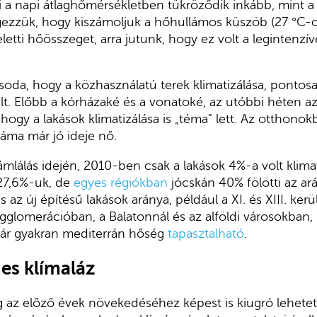
i a napi átlaghőmérsékletben tükröződik inkább, mint 
ezzük, hogy kiszámoljuk a hőhullámos küszöb (27 °C-o
eletti hőösszeget, arra jutunk, hogy ez volt a legintenz
oda, hogy a közhasználatú terek klimatizálása, pontos
ált. Előbb a kórházaké és a vonatoké, az utóbbi héten az
, hogy a lakások klimatizálása is „téma” lett. Az otthonok
áma már jó ideje nő.
mlálás idején, 2010-ben csak a lakások 4%-a volt klimat
 27,6%-uk, de
egyes régiókban
jócskán 40% fölötti az ar
s az új építésű lakások aránya, például a XI. és XIII. ker
gglomerációban, a Balatonnál és az alföldi városokban,
ár gyakran mediterrán hőség
tapasztalható
.
es klímaláz
 az előző évek növekedéséhez képest is kiugró lehetett