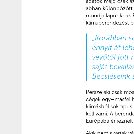
adatok majd csak az
abban különbözött a
mondja lapunknak B
klímaberendezést b
„Korábban so
ennyit át le
vevőtől jött
saját bevallá
Becsléseink 
Persze aki csak mos
cégek egy–másfél hó
klímákból sok típus
kell várni. A beren
Európába érkeznek a
Akik nem akartak vá