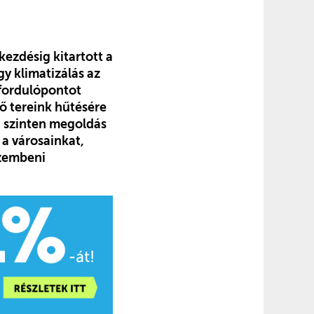
ezdésig kitartott a
gy klimatizálás az
 fordulópontot
ő tereink hűtésére
i szinten megoldás
 a városainkat,
szembeni