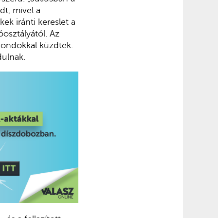
dt, mivel a
ek iránti kereslet a
osztályától. Az
 gondokkal küzdtek.
dulnak.