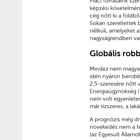
Piaci forrásaink sze
képzési követelmény
cég nőtt ki a földbő
Sokan szereltettek b
nélküli, amelyeket 
nagyságrendben va
Globális rob
Mindez nem magyar
idén nyáron berobba
2,5-szeresére nőtt 
Energiaügynökség (
nem volt egyenlete
már tízszeres, a la
A prognózis még dr
növekedés nem a fej
(az Egyesült Államo