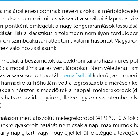
dalma átbillenési pontnak nevezi azokat a mérföldkövek
 rendszerben már nincs visszaút a korábbi állapotba, vis
yen pontként emlegetik a nagy tengeráramlások lassulását 
dását. Bár a klasszikus értelemben nem ilyen fordulópon
yáron szimbolikusan átléptünk valami hasonlót Magyaror
ez való hozzáállásunk.
a médiát a beszámolók az elektronikai áruházak üres po
 a mobilklímákat és ventilátorokat. Nem véletlenül: am
zásra szakosodott portál
elemzéséből
kiderül, az ember
harmadfokú hőhullám volt a legrosszabb a mérések kezd
zakban hétszer is megdőltek a nappali melegrekordok (
is hatszor az idei nyáron, illetve egyszer szeptember e
).
lason mért abszolút melegrekordtól (41,9 °C) 0,3 fokk
ekre gyakorolt hatását nem csak a napi maximumok h
ány napig tart, vagy hogy éjjel lehűl-e eléggé a levegő e