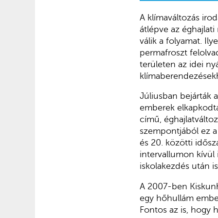
A klímaváltozás iro
átlépve az éghajlati
válik a folyamat. Il
permafroszt felolva
területen az idei n
klímaberendezésekh
Júliusban bejárták 
emberek elkapkodták
című, éghajlatválto
szempontjából ez a 
és 20. közötti idős
intervallumon kívül 
iskolakezdés után is
A 2007-ben Kiskunha
egy hőhullám ember
Fontos az is, hogy h