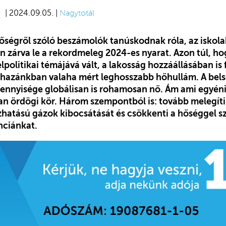
| 2024.09.05. |
Nagytotál
őségről szóló beszámolók tanúskodnak róla, az iskolak
en zárva le a rekordmeleg 2024-es nyarat. Azon túl, ho
politikai témájává vált, a lakosság hozzáállásában is
i, hazánkban valaha mért leghosszabb hőhullám. A bels
mennyisége globálisan is rohamosan nő. Ám ami egyén
san ördögi kör. Három szempontból is: tovább melegíti
hatású gázok kibocsátását és csökkenti a hőséggel 
nciánkat.