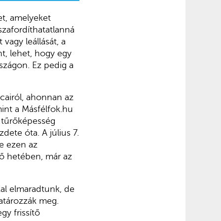
et, amelyeket
szafordíthatatlanná
vagy leállását, a
t, lehet, hogy egy
szágon. Ez pedig a
lcairól, ahonnan az
int a Másfélfok.hu
i tűrőképesség
ete óta. A július 7.
de ezen az
lső hetében, már az
al elmaradtunk, de
atározzák meg.
gy frissítő