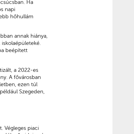
a csúcsban. Ha
s napi
ívebb hőhullám
abban annak hiánya,
 iskolaépületeké.
ba beépített
izált, a 2022-es
ány. A fővárosban
ületben, ezen túl
 például Szegeden,
. Végleges piaci