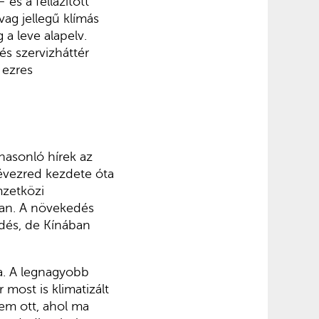
 és a fellazított
ag jellegű klímás
 a leve alapelv.
és szervizháttér
 ezres
hasonló hírek az
 évezred kezdete óta
mzetközi
san. A növekedés
dés, de Kínában
a. A legnagyobb
most is klimatizált
nem ott, ahol ma