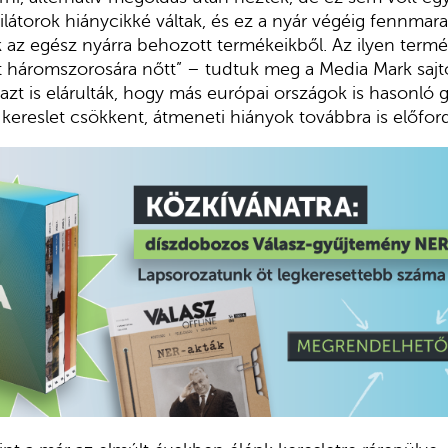
látorok hiánycikké váltak, és ez a nyár végéig fennmara
k az egész nyárra behozott termékeikből. Az ilyen termék
t háromszorosára nőtt” – tudtuk meg a Media Mark sajtó
l azt is elárulták, hogy más európai országok is hasonló
kereslet csökkent, átmeneti hiányok továbbra is előfor