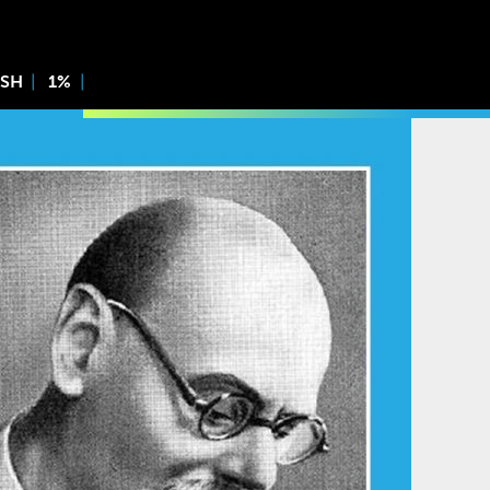
ISH
1%