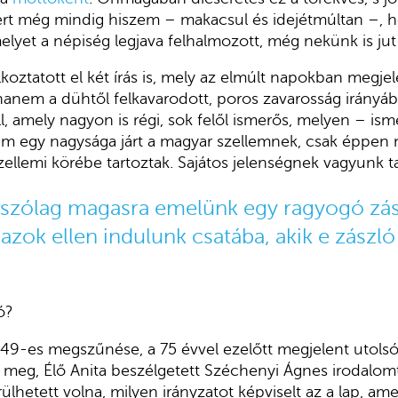
ert még mindig hiszem – makacsul és idejétmúltan –, h
melyet a népiség legjava felhalmozott, még nekünk is ju
oztatott el két írás is, mely az elmúlt napokban megje
hanem a dühtől felkavarodott, poros zavarosság irányába 
l, amely nagyon is régi, sok felől ismerős, melyen – ism
em egy nagysága járt a magyar szellemnek, csak éppen 
zellemi körébe tartoztak. Sajátos jelenségnek vagyunk t
szólag magasra emelünk egy ragyogó zás
azok ellen indulunk csatába, akik e zászló
ó?
1949-es megszűnése, a 75 évvel ezelőtt megjelent utol
 meg, Élő Anita beszélgetett Széchenyi Ágnes irodalom
erülhetett volna, milyen irányzatot képviselt az a lap, a