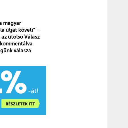
e a magyar
 útját követi” –
 az utolsó Válasz
at kommentálva
égünk válasza