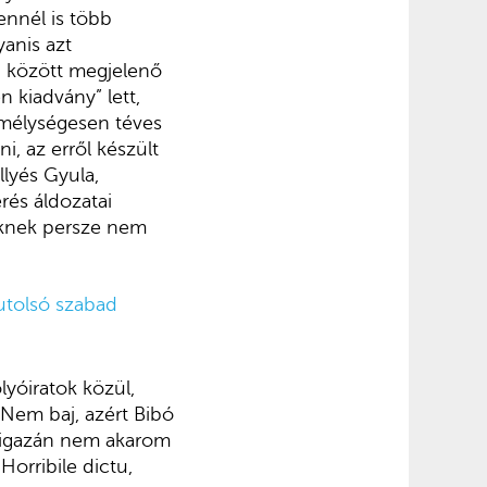
nnél is több
yanis azt
49 között megjelenő
n kiadvány” lett,
 mélységesen téves
i, az erről készült
llyés Gyula,
erés áldozatai
kiknek persze nem
utolsó szabad
lyóiratok közül,
. Nem baj, azért Bibó
e igazán nem akarom
 Horribile dictu,