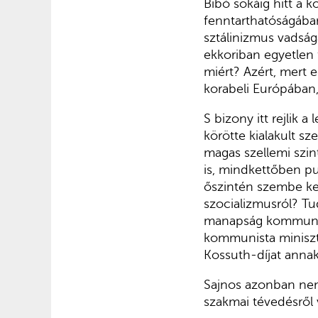
Bibó sokáig hitt a 
fenntarthatóságában
sztálinizmus vadságá
ekkoriban egyetlen
miért? Azért, mert e
korabeli Európában, 
S bizony itt rejlik 
körötte kialakult s
magas szellemi szin
is, mindkettőben pu
őszintén szembe kel
szocializmusról? Tu
manapság kommuniz
kommunista miniszt
Kossuth-díjat annak
Sajnos azonban nemc
szakmai tévedésről 