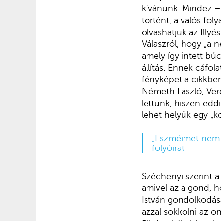
kívánunk. Mindez –
történt, a valós fol
olvashatjuk az Illy
Válaszról, hogy „a n
amely így intett bú
állítás. Ennek cáfol
fényképet a cikkben 
Németh László, Veres
lettünk, hiszen edd
lehet helyük egy „
„Eszméimet nem c
folyóirat
Széchenyi szerint a
amivel az a gond, ho
István gondolkodása
azzal sokkolni az onl