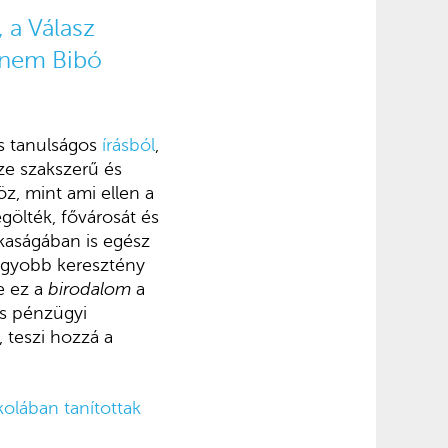
, a Válasz
 nem Bibó
és tanulságos
írásból
,
ze szakszerű és
z, mint ami ellen a
egölték, fővárosát és
nkaságában is egész
nagyobb keresztény
e ez a
birodalom
a
s pénzügyi
 teszi hozzá a
olában tanítottak