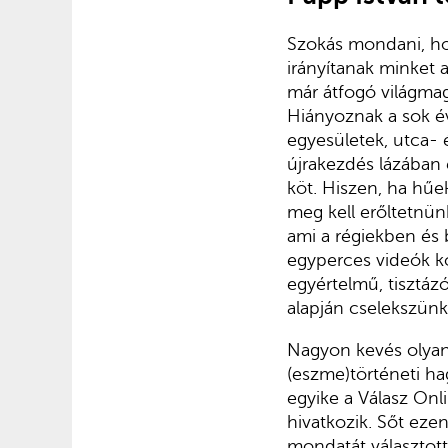
Szokás mondani, h
irányítanak minket 
már átfogó világmag
Hiányoznak a sok év
egyesületek, utca- 
újrakezdés lázában
köt. Hiszen, ha hűe
meg kell erőltetnün
ami a régiekben és
egyperces videók ko
egyértelmű, tisztá
alapján cselekszünk 
Nagyon kevés olyan 
(eszme)történeti ha
egyike a Válasz Onl
hivatkozik. Sőt eze
mondatát választot