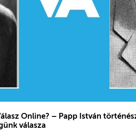
Válasz Online? – Papp István történész
günk válasza