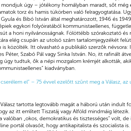
 mondjuk úgy – jótékony homályban maradt, sőt még e
yamatok torz és hamis tükörben való felragyogtatása. Ug
és Gyula és Bibó István által meghatározott, 1946 és 19
épiek egykori folyóiratából kommunistaellenes, függetle
csút a honi nyilvánosságnak. Fölöttébb szórakoztató és
atára elég csupán az utolsó szám tartalomjegyzékét felütn
is közölték. Itt olvasható a publikáló szerzők névsora: I
 Péter, Szabó Pál vagy Sinka István. No, itt rafinált átv
ig úgy tudtuk, ők a népi mozgalom krémjét alkották, a
kommunistaellenes” kiadványban.
serélem el” – 75 évvel ezelőtt szűnt meg a Válasz, az 
 Válasz tartotta legtovább magát a háború után indult fo
gy az itt említett Tiszatáj vagy Alföld mindmáig létezik
 valóban „okos, demokratikus és tisztességes” volt, d
ine portál olvasóit, hogy antikapitalista és szocialista is.