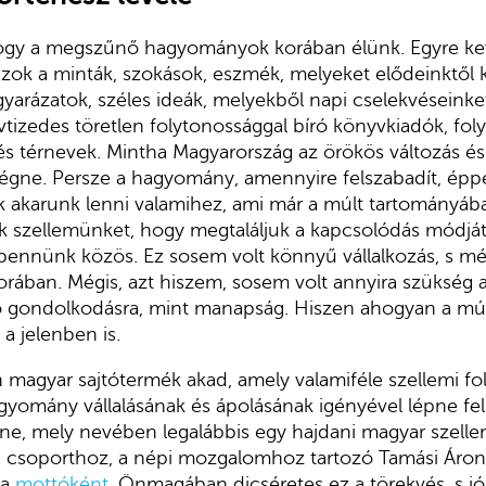
ogy a megszűnő hagyományok korában élünk. Egyre ke
azok a minták, szokások, eszmék, melyeket elődeinktől
yarázatok, széles ideák, melyekből napi cselekvéseinke
tizedes töretlen folytonossággal bíró könyvkiadók, foly
és térnevek. Mintha Magyarország az örökös változás é
 égne. Persze a hagyomány, amennyire felszabadít, épp
k akarunk lenni valamihez, ami már a múlt tartományába
k szellemünket, hogy megtaláljuk a kapcsolódás módját,
 bennünk közös. Ez sosem volt könnyű vállalkozás, s 
rában. Mégis, azt hiszem, sosem volt annyira szükség a
zó gondolkodásra, mint manapság. Hiszen ahogyan a múl
a jelenben is.
magyar sajtótermék akad, amely valamiféle szellemi fol
gyomány vállalásának és ápolásának igényével lépne fel.
ine, mely nevében legalábbis egy hajdani magyar szellem
n csoporthoz, a népi mozgalomhoz tartozó Tamási Áron 
ta
mottóként
. Önmagában dicséretes ez a törekvés, s j