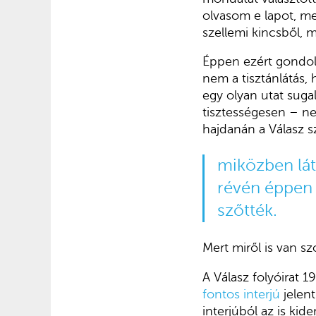
olvasom e lapot, m
szellemi kincsből, 
Éppen ezért gondolk
nem a tisztánlátás, 
egy olyan utat sugal
tisztességesen – n
hajdanán a Válasz s
miközben lát
révén éppen 
szőtték.
Mert miről is van sz
A Válasz folyóirat 
fontos interjú
jelent
interjúból az is kid