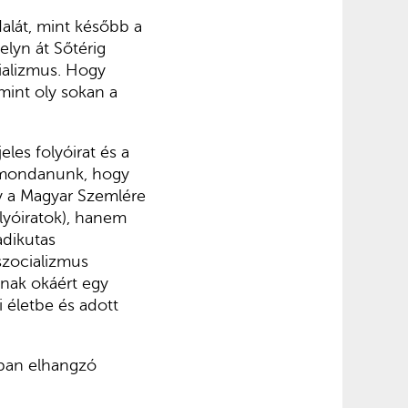
alát, mint később a
elyn át Sőtérig
ializmus. Hogy
 mint oly sokan a
eles folyóirat és a
 elmondanunk, hogy
gy a Magyar Szemlére
lyóiratok), hanem
adikutas
szocializmus
nak okáért egy
 életbe és adott
ában elhangzó