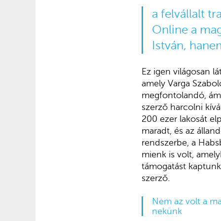
a felvállalt 
Online a ma
István, hanem
Ez igen világosan l
amely Varga Szabol
megfontolandó, ám 
szerző harcolni kívá
200 ezer lakosát el
maradt, és az állan
rendszerbe, a Habsb
mienk is volt, ame
támogatást kaptunk 
szerző.
Nem az volt a ma
nekünk