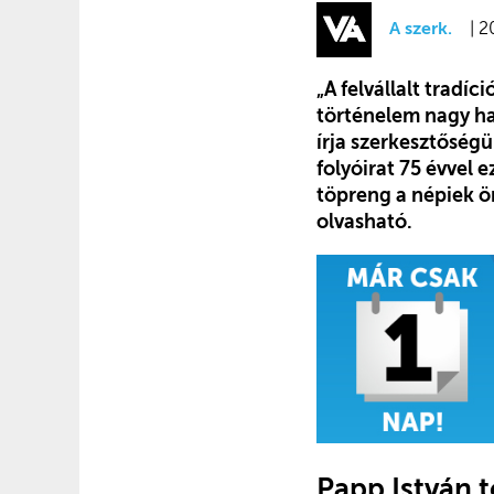
A szerk.
| 2
„A felvállalt tradíc
történelem nagy ha
írja szerkesztőség
folyóirat 75 évvel
töpreng a népiek ö
olvasható.
Papp István t