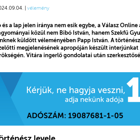
024.09.04. |
vélemény
ió és a lap jelen iránya nem esik egybe, a Válasz Onlin
gyományai közül nem Bibó István, hanem Szekfű Gyula
ünknek küldött véleményében Papp István. A történész
 ezelőtti megjelenésének apropóján készült interjúnk
rökségén. Vitára ingerlő gondolatai után szerkesztős
örténész levele