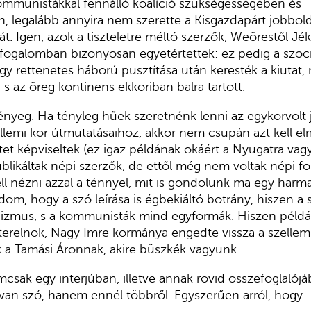
kommunistákkal fennálló koalíció szükségességében és
, legalább annyira nem szerette a Kisgazdapárt jobbold
t. Igen, azok a tiszteletre méltó szerzők, Weörestől Jék
 fogalomban bizonyosan egyetértettek: ez pedig a szoc
gy rettenetes háború pusztítása után keresték a kiutat,
s az öreg kontinens ekkoriban balra tartott.
a lényeg. Ha tényleg hűek szeretnénk lenni az egykorvolt j
zellemi kör útmutatásaihoz, akkor nem csupán azt kell
tet képviseltek (ez igaz példának okáért a Nyugatra va
blikáltak népi szerzők, de ettől még nem voltak népi fo
l nézni azzal a ténnyel, mit is gondolunk ma egy harm
dom, hogy a szó leírása is égbekiáltó botrány, hiszen a 
mus, s a kommunisták mind egyformák. Hiszen példá
erelnök, Nagy Imre kormánya engedte vissza a szellemi
 a Tamási Áronnak, akire büszkék vagyunk.
sak egy interjúban, illetve annak rövid összefoglalój
van szó, hanem ennél többről. Egyszerűen arról, hogy