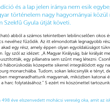
tradíció és a lap jelen iránya nem esik egybe
gyar történelem nagy hagyományai közül
 Szekfű Gyula útját követi.
átható abból a számos tekintetben lebilincselően okos 
cs nevéhez fűződik. Az itt elmondottak legnagyobb rés
akad egy rész, amely éppen olyan egyoldalúságot tükrö
n. Így szól az idézet: „A Magyar Királyság, bár királyát m
pusztították, egy pillanatra sem szűnt meg létezni. Cso
dó háborúskodás közepette sikerrel integrálódott egy 
urg monarchiába. Tudom, sokan lekicsinylik e tényt, d
lyben megmaradhattunk magyarnak, miközben katonai é
a harc folytatásához.” S ezért mi köszönettel tartozunk,
 498 éve elszenvedett mohácsi vereség oka, amit az isk