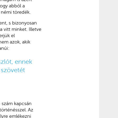
ogy abból a
t némi töredék.
lent, s bizonyosan
vitt minket. Illetve
erjük el
nem azok, akik
anúi:
zlót, ennek
 szövetét
só szám kapcsán
történésszel. Az
melyre emlékezni