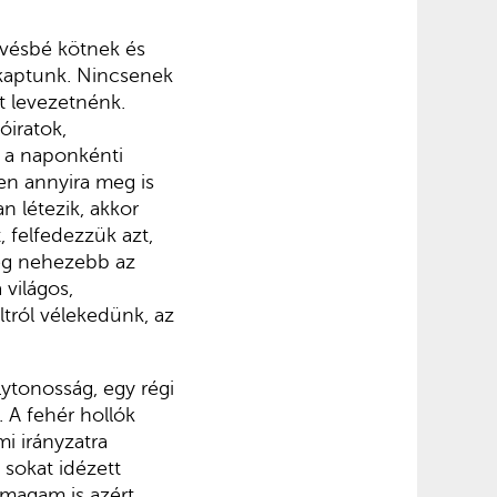
vésbé kötnek és
 kaptunk. Nincsenek
t levezetnénk.
óiratok,
s a naponkénti
en annyira meg is
n létezik, akkor
 felfedezzük azt,
még nehezebb az
 világos,
tról vélekedünk, az
ytonosság, egy régi
 A fehér hollók
i irányzatra
sokat idézett
ómagam is azért