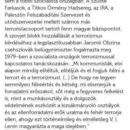
sem a többi szocialista országban. A Szürke
Farkasok, a Titkos Örmény Hadsereg, az IRA, a
Palesztin Felszabadítási Szervezet és
utódszervezetei mellett számos más
terroristacsoport tartott fenn magyar bázispontot.
A szovjet blokk hozzáállását a terrorizmus
kérdéséhez a legplasztikusabban Jaromír Obzina
csehszlovák belügyminiszter fogalmazta meg
1979-ben a szocialista országok terrorizmussal
kapcsolatos tanácskozásán: „Mi kommunisták, elvi
alapon mindig elítéltük, elítéljük és el fogjuk ítélni a
terrort és a terrorizmust. (…) De hogy ne legyen
semmilyen félreértés és kétség: mi elismerjük a
forradalmi erőszakot, sőt még a fegyveres felkelést
is, mint a munkásosztály és a dolgozók
védelmének eszközét a kizsákmányoló osztályok
és az ellenforradalmi erők uralma és fehér terrorja
ellen, ahogy ezt történelmileg és elméletileg V. I.
Lenin magyarázta a maga idejében.”