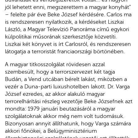
jól lehetett enni, megszerettem a magyar konyhát”
– felelte pár éve Beke József kérdésére. Carlos ma
is rendszeresen nyilatkozik, a kérdéseket Liszkai
László, a Magyar Televízió Panoráma című egykori
külpolitikai műsorának szerkesztője közvetíti.
Liszkai két könyvet is írt Carlosról, és rendszeresen
látogatja a terroristát franciaországi börtönében.
A magyar titkosszolgálat rövidesen azzal
szembesült, hogy a terrorszervezet két tagja
Budán, a Vend utcában bérelt lakást, miközben a
vezér a Duna-parti luxushotelben lakott. Dr. Varga
József ezredes, az akkor alakuló magyar
terrorelhárítási részleg vezetője Beke Józsefnek azt
mondta: 1979 januári beutazásáról a magyar
szolgálatoknak akkor még nem volt tudomásuk.
Bizonyosan annyit állíthatunk, hogy Varga számára
akkori főnökei, a Belügyminisztérium