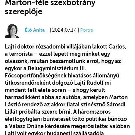
Marton-féle szexbotrány
szereplője
Élő Anita
| 2024.07.17. |
Portré
Lajti doktor rózsadombi villájában lakott Carlos,
a terrorista – ezzel lepett meg minket egy
olvasónk, miután beszámoltunk arról, hogy az
egykor a Belügyminisztérium III.
Főcsoportfőnökségének hivatásos állományú
titkosrendőreként dolgozó Lajti Rudolf mi
mindent tett élete során
–
s hogy került
harmadikként abba az autóba, amelyben Marton
László rendező az akkor fiatal színésznő Sárosdi
Lillát próbálta szexre bírni. A háromszoros
életfogytiglani büntetését töltő politikai bűnöző
a Válasz Online kérdésére megerősítette: valóban
Lajti volt egykor budapesti szállásadója.