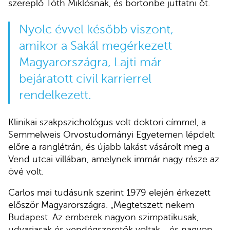
szereplő Tóth Miklósnak, és börtönbe juttatni őt.
Nyolc évvel később viszont,
amikor a Sakál megérkezett
Magyarországra, Lajti már
bejáratott civil karrierrel
rendelkezett.
Klinikai szakpszichológus volt doktori címmel, a
Semmelweis Orvostudományi Egyetemen lépdelt
előre a ranglétrán, és újabb lakást vásárolt meg a
Vend utcai villában, amelynek immár nagy része az
övé volt.
Carlos mai tudásunk szerint 1979 elején érkezett
először Magyarországra. „Megtetszett nekem
Budapest. Az emberek nagyon szimpatikusak,
udvariasak és vendégszeretők voltak… és nagyon