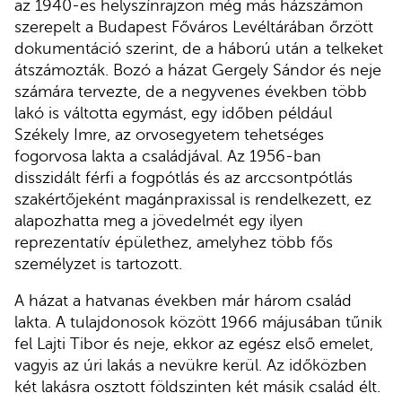
az 1940-es helyszínrajzon még más házszámon
szerepelt a Budapest Főváros Levéltárában őrzött
dokumentáció szerint, de a háború után a telkeket
átszámozták. Bozó a házat Gergely Sándor és neje
számára tervezte, de a negyvenes években több
lakó is váltotta egymást, egy időben például
Székely Imre, az orvosegyetem tehetséges
fogorvosa lakta a családjával. Az 1956-ban
disszidált férfi a fogpótlás és az arccsontpótlás
szakértőjeként magánpraxissal is rendelkezett, ez
alapozhatta meg a jövedelmét egy ilyen
reprezentatív épülethez, amelyhez több fős
személyzet is tartozott.
A házat a hatvanas években már három család
lakta. A tulajdonosok között 1966 májusában tűnik
fel Lajti Tibor és neje, ekkor az egész első emelet,
vagyis az úri lakás a nevükre kerül. Az időközben
két lakásra osztott földszinten két másik család élt.