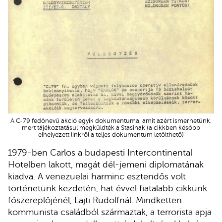
A C-79 fedőnevű akció egyik dokumentuma, amit azért ismerhetünk,
mert tájékoztatásul megküldték a Stasinak (a cikkben később
elhelyezett linkről a teljes dokumentum letölthető)
1979-ben Carlos a budapesti Intercontinental
Hotelben lakott, magát dél-jemeni diplomatának
kiadva. A venezuelai harminc esztendős volt
történetünk kezdetén, hat évvel fiatalabb cikkünk
főszereplőjénél, Lajti Rudolfnál. Mindketten
kommunista családból származtak, a terrorista apja