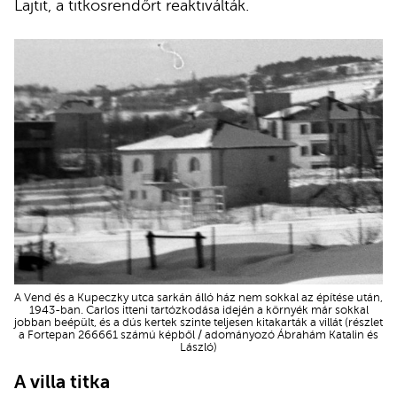
Lajtit, a titkosrendőrt reaktiválták.
A Vend és a Kupeczky utca sarkán álló ház nem sokkal az építése után,
1943-ban. Carlos itteni tartózkodása idején a környék már sokkal
jobban beépült, és a dús kertek szinte teljesen kitakarták a villát (részlet
a Fortepan 266661 számú képből / adományozó Ábrahám Katalin és
László)
A villa titka