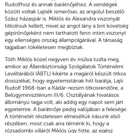
Rudolfhoz és annak barátnőjéhez. A vendégek
között voltak Lajtiék ismerősei, az angolul beszélő
Szász házaspár is. Miklós és Alexandra viszonyát
titkolniuk kellett, mivel az angol lány a brit követség
gépírónőjeként nem tarthatott fenn intim viszonyt
egy ellenséges ország állampolgárával. A társaság
tagjaiban tökéletesen megbíztak.
Tóth Miklós közel negyven év múlva tudta meg,
amikor az Állambiztonsági Szolgálatok Történelmi
Levéltárából (ÁBTL) kikérte a magáról készült titkos
dossziékat, hogy egyetemistának hitt barátja, Lajti
Rudolf 1968-ban a Kádár-rezsim titkosrendőre, a
Belügyminisztérium III/6. Osztályának hivatásos
állományú tagja volt, aki addig egy napot sem járt
egyetemre. A barátnője pedig valójában a felesége.
A történetét részletesen elmeséltük írásunk első
részében, most csak arra térnénk ki, hogy a
rózsadombi villáról Miklós úgy hitte, az egész