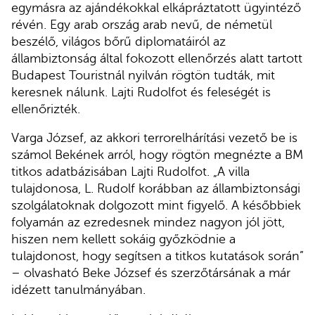
egymásra az ajándékokkal elkápráztatott ügyintéző
révén. Egy arab ország arab nevű, de németül
beszélő, világos bőrű diplomatáiról az
állambiztonság által fokozott ellenőrzés alatt tartott
Budapest Touristnál nyilván rögtön tudták, mit
keresnek nálunk. Lajti Rudolfot és feleségét is
ellenőrizték.
Varga József, az akkori terrorelhárítási vezető be is
számol Bekének arról, hogy rögtön megnézte a BM
titkos adatbázisában Lajti Rudolfot. „A villa
tulajdonosa, L. Rudolf korábban az állambiztonsági
szolgálatoknak dolgozott mint figyelő. A későbbiek
folyamán az ezredesnek mindez nagyon jól jött,
hiszen nem kellett sokáig győzködnie a
tulajdonost, hogy segítsen a titkos kutatások során”
– olvasható Beke József és szerzőtársának a már
idézett tanulmányában.