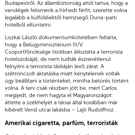
Budapestről. Az állambiztonság attól tartva, hogy a
vendégek felismerik a hírhedt férfit, szerette volna
legalább a külföldiektől hemzsegő Duna-parti
hotelből eltüntetni.
Liszkai László dokumentumkötetében feltárta,
hogy a Belügyminisztérium III/V.
Csoportfőnöksége titokban átkutatta a terrorista
hotelszobáját, de nem tudták észrevétlenül
felnyitni a terrorista táskáján levő zárat. A
szétroncsolt aktatáska miatt kénytelenek voltak
úgy beállítani a történteket, mintha betörés történt
volna. A terv csak részben jött be, mert Carlos
megijedt, de nem hagyta el Magyarországot:
áttette a székhelyét a társai által korábban már
kibérelt Vend utcai lakásba – Lajti Rudolfhoz.
Amerikai cigaretta, parfüm, terroristák