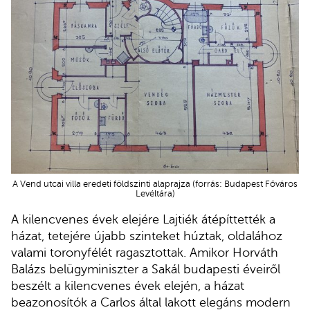
A Vend utcai villa eredeti földszinti alaprajza (forrás: Budapest Főváros
Levéltára)
A kilencvenes évek elejére Lajtiék átépíttették a
házat, tetejére újabb szinteket húztak, oldalához
valami toronyfélét ragasztottak. Amikor Horváth
Balázs belügyminiszter a Sakál budapesti éveiről
beszélt a kilencvenes évek elején, a házat
beazonosítók a Carlos által lakott elegáns modern