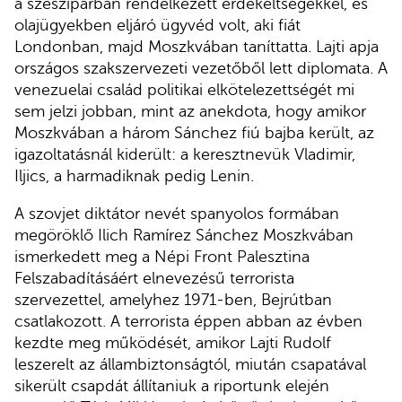
a szesziparban rendelkezett érdekeltségekkel, és
olajügyekben eljáró ügyvéd volt, aki fiát
Londonban, majd Moszkvában taníttatta. Lajti apja
országos szakszervezeti vezetőből lett diplomata. A
venezuelai család politikai elkötelezettségét mi
sem jelzi jobban, mint az anekdota, hogy amikor
Moszkvában a három Sánchez fiú bajba került, az
igazoltatásnál kiderült: a keresztnevük Vladimir,
Iljics, a harmadiknak pedig Lenin.
A szovjet diktátor nevét spanyolos formában
megöröklő Ilich Ramírez Sánchez Moszkvában
ismerkedett meg a Népi Front Palesztina
Felszabadításáért elnevezésű terrorista
szervezettel, amelyhez 1971-ben, Bejrútban
csatlakozott. A terrorista éppen abban az évben
kezdte meg működését, amikor Lajti Rudolf
leszerelt az állambiztonságtól, miután csapatával
sikerült csapdát állítaniuk a riportunk elején