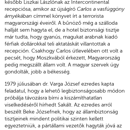
később Liszkai Lászlónak az Intercontinental
recepciósa, amikor az újságíró
Carlos a vasfüggöny
árnyékában
címmel könyvet írt a terrorista
magyarországi éveiről. A bűnöző még a szálloda
hallját sem hagyta el, de a hotel biztonsági tisztje
már tudta, hogy gyanús, magukat arabnak kiadó
férfiak dollárokkal teli aktatáskát villantottak a
recepción. Csakhogy Carlos útlevelében ott volt a
pecsét, hogy Moszkvából érkezett, Magyarország
pedig megszállt állam volt. A magyar szervek úgy
gondolták, jobb a békesség.
1979 júliusában dr. Varga József ezredes kapta
feladatul, hogy a lehető legbiztonságosabb módon
próbálja távozásra bírni a kiszámíthatatlan
viselkedéséről hírhedt Sakált. Az ezredes arról
beszélt Beke Józsefnek, hogy az állambiztonság
tisztjeinek mindent politikai szinten kellett
egyeztetniük, a pártállami vezetők hagyták jóvá az