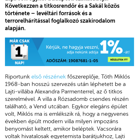
Következzen a titkosrendőr és a Sakál közös
története
–
levéltári források és a
terrorelhárítással foglalkozó szakirodalom
alapján.
Riportunk
első részének
főszereplője, Tóth Miklós
1968-ban hosszú szervezés után léphetett be a
Lajti-villába Alexandra Parmenterrel, az ő titkos
szerelmével. A villa a Rózsadomb csendes részén
található, a Vend utcában. Egykor elegáns épület
volt, Miklós ma is emlékszik rá, hogy a negyvenes
években épült modern villa milyen impozáns
benyomást keltett, amikor beléptek. Vacsorára
voltak hivatalosak egyetemista barátjukhoz, Lajti