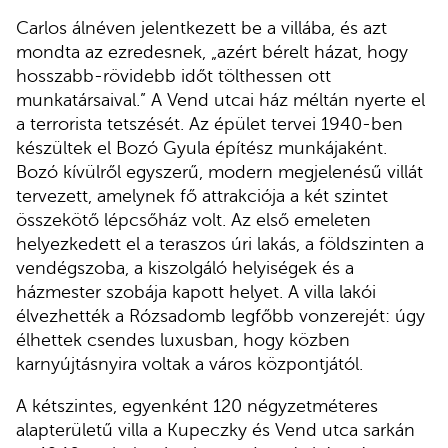
Carlos álnéven jelentkezett be a villába, és azt
mondta az ezredesnek, „azért bérelt házat, hogy
hosszabb-rövidebb időt tölthessen ott
munkatársaival.” A Vend utcai ház méltán nyerte el
a terrorista tetszését. Az épület tervei 1940-ben
készültek el Bozó Gyula építész munkájaként.
Bozó kívülről egyszerű, modern megjelenésű villát
tervezett, amelynek fő attrakciója a két szintet
összekötő lépcsőház volt. Az első emeleten
helyezkedett el a teraszos úri lakás, a földszinten a
vendégszoba, a kiszolgáló helyiségek és a
házmester szobája kapott helyet. A villa lakói
élvezhették a Rózsadomb legfőbb vonzerejét: úgy
élhettek csendes luxusban, hogy közben
karnyújtásnyira voltak a város központjától.
A kétszintes, egyenként 120 négyzetméteres
alapterületű villa a Kupeczky és Vend utca sarkán