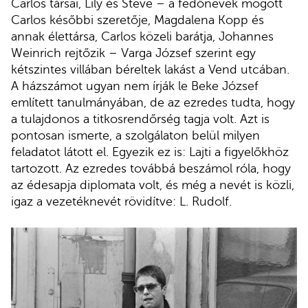
Carlos társai, Lily és Steve – a fedőnevek mögött
Carlos későbbi szeretője, Magdalena Kopp és
annak élettársa, Carlos közeli barátja, Johannes
Weinrich rejtőzik – Varga József szerint egy
kétszintes villában béreltek lakást a Vend utcában.
A házszámot ugyan nem írják le Beke József
említett tanulmányában, de az ezredes tudta, hogy
a tulajdonos a titkosrendőrség tagja volt. Azt is
pontosan ismerte, a szolgálaton belül milyen
feladatot látott el. Egyezik ez is: Lajti a figyelőkhöz
tartozott. Az ezredes továbbá beszámol róla, hogy
az édesapja diplomata volt, és még a nevét is közli,
igaz a vezetéknevét rövidítve: L. Rudolf.