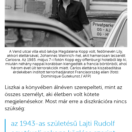
A Vend utcai villa első lakója Magdalena Kopp volt, fedőnevén Lily,
akkori élettársával, Johannes Weinrich-hel, akit hamarosan lecserélt
Carlosra. Az 1985. május 7-i fotón Kopp egy offenburgi hotelből lép ki,
miután néhány nappal korábban kiengedték a francia börtönből, ahol
három évet ült terrorakciók miatt. Carlos élettársa kiszabadítása
érdekében indított terrorhadjáratot Franciaország ellen (fotó:
Dominique Gutekunst / AFP)
Liszkai a könyvében álnéven szerepelteti, mint az
összes személyt, aki életben volt kötete
megjelenésekor. Most már erre a diszkrációra nincs
szükség:
az 1943-as születésű Lajti Rudolf