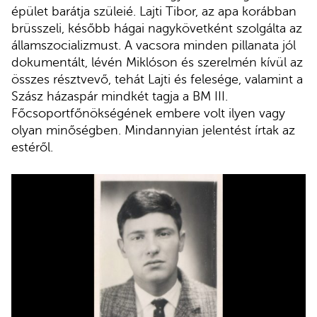
épület barátja szüleié. Lajti Tibor, az apa korábban
brüsszeli, később hágai nagykövetként szolgálta az
államszocializmust. A vacsora minden pillanata jól
dokumentált, lévén Miklóson és szerelmén kívül az
összes résztvevő, tehát Lajti és felesége, valamint a
Szász házaspár mindkét tagja a BM III.
Főcsoportfőnökségének embere volt ilyen vagy
olyan minőségben. Mindannyian jelentést írtak az
estéről.