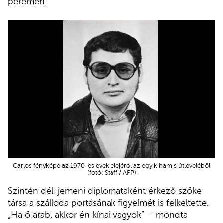
peremén.
Carlos fényképe az 1970-es évek elejéről az egyik hamis útleveléből
(fotó: Staff / AFP)
Szintén dél-jemeni diplomataként érkező szőke
társa a szálloda portásának figyelmét is felkeltette.
„Ha ő arab, akkor én kínai vagyok” – mondta