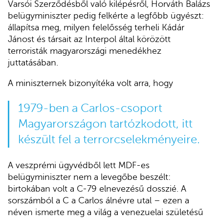
Varsói Szerződésből való kilépésről, Horváth Balázs
belügyminiszter pedig felkérte a legfőbb ügyészt:
állapítsa meg, milyen felelősség terheli Kádár
Jánost és társait az Interpol által körözött
terroristák magyarországi menedékhez
juttatásában.
A miniszternek bizonyítéka volt arra, hogy
1979-ben a Carlos-csoport
Magyarországon tartózkodott, itt
készült fel a terrorcselekményeire.
A veszprémi ügyvédből lett MDF-es
belügyminiszter nem a levegőbe beszélt:
birtokában volt a C-79 elnevezésű dosszié. A
sorszámból a C a Carlos álnévre utal – ezen a
néven ismerte meg a világ a venezuelai születésű