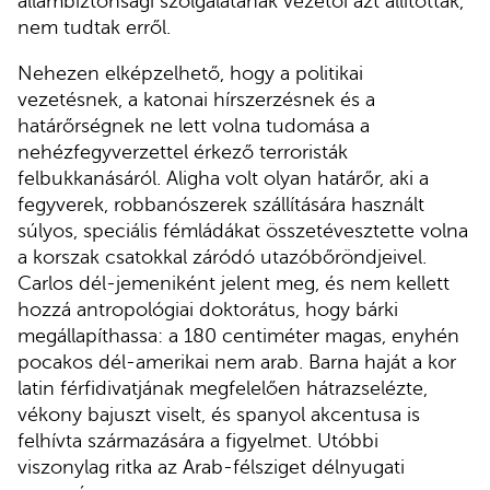
állambiztonsági szolgálatának vezetői azt állították,
nem tudtak erről.
Nehezen elképzelhető, hogy a politikai
vezetésnek, a katonai hírszerzésnek és a
határőrségnek ne lett volna tudomása a
nehézfegyverzettel érkező terroristák
felbukkanásáról. Aligha volt olyan határőr, aki a
fegyverek, robbanószerek szállítására használt
súlyos, speciális fémládákat összetévesztette volna
a korszak csatokkal záródó utazóbőröndjeivel.
Carlos dél-jemeniként jelent meg, és nem kellett
hozzá antropológiai doktorátus, hogy bárki
megállapíthassa: a 180 centiméter magas, enyhén
pocakos dél-amerikai nem arab. Barna haját a kor
latin férfidivatjának megfelelően hátrazselézte,
vékony bajuszt viselt, és spanyol akcentusa is
felhívta származására a figyelmet. Utóbbi
viszonylag ritka az Arab-félsziget délnyugati