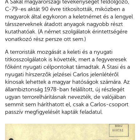
A Sakál magyarországi tevékenységét feldolgozó,
C-79-es aktát 90 évre titkosították, miközben a
magyarok által egykoron a keletnémet és a lengyel
társszerveknek átadott anyagok nagyobb részt
kutathatóak. (A német szolgálatok érintettségére
vonatkozó rész persze ott sem.)
A terroristák mozgását a keleti és a nyugati
titkosszolgálatok is követték, mert a fegyveresek
főként nyugati célpontokat támadtak. A Stasi és a
nyugati hírszerzők jelzései Carlos jelenlétéről
kínosak lehettek a magyar hatóságok számára. Az
állambiztonság 1978-ban felállított, új részlegét
ugyan terrorelhárításnak nevezték, de valójában
semmit sem háríthatott el, csak a Carlos-csoport
passzív megfigyelését kapták feladatul.