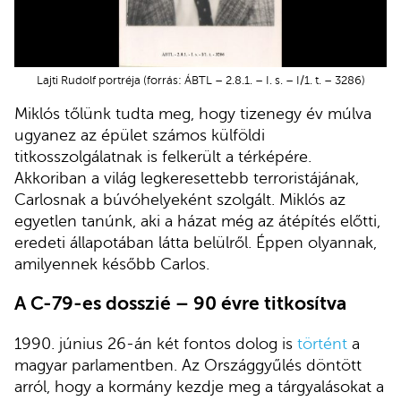
Lajti Rudolf portréja (forrás: ÁBTL – 2.8.1. – I. s. – I/1. t. – 3286)
Miklós tőlünk tudta meg, hogy tizenegy év múlva
ugyanez az épület számos külföldi
titkosszolgálatnak is felkerült a térképére.
Akkoriban a világ legkeresettebb terroristájának,
Carlosnak a búvóhelyeként szolgált. Miklós az
egyetlen tanúnk, aki a házat még az átépítés előtti,
eredeti állapotában látta belülről. Éppen olyannak,
amilyennek később Carlos.
A C-79-es dosszié – 90 évre titkosítva
1990. június 26-án két fontos dolog is
történt
a
magyar parlamentben. Az Országgyűlés döntött
arról, hogy a kormány kezdje meg a tárgyalásokat a