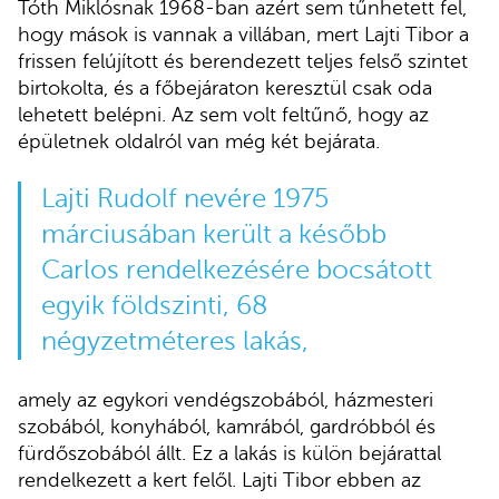
Tóth Miklósnak 1968-ban azért sem tűnhetett fel,
hogy mások is vannak a villában, mert Lajti Tibor a
frissen felújított és berendezett teljes felső szintet
birtokolta, és a főbejáraton keresztül csak oda
lehetett belépni. Az sem volt feltűnő, hogy az
épületnek oldalról van még két bejárata.
Lajti Rudolf nevére 1975
márciusában került a később
Carlos rendelkezésére bocsátott
egyik földszinti, 68
négyzetméteres lakás,
amely az egykori vendégszobából, házmesteri
szobából, konyhából, kamrából, gardróbból és
fürdőszobából állt. Ez a lakás is külön bejárattal
rendelkezett a kert felől. Lajti Tibor ebben az