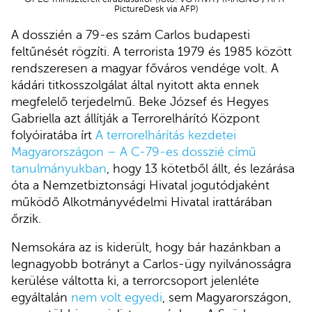
PictureDesk via AFP)
A dosszién a 79-es szám Carlos budapesti
feltűnését rögzíti. A terrorista 1979 és 1985 között
rendszeresen a magyar főváros vendége volt. A
kádári titkosszolgálat által nyitott akta ennek
megfelelő terjedelmű. Beke József és Hegyes
Gabriella azt állítják a Terrorelhárító Központ
folyóiratába írt
A terrorelhárítás kezdetei
Magyarországon – A C-79-es dosszié című
tanulmányukban
, hogy 13 kötetből állt, és lezárása
óta a Nemzetbiztonsági Hivatal jogutódjaként
működő Alkotmányvédelmi Hivatal irattárában
őrzik.
Nemsokára az is kiderült, hogy bár hazánkban a
legnagyobb botrányt a Carlos-ügy nyilvánosságra
kerülése váltotta ki, a terrorcsoport jelenléte
egyáltalán
nem volt egyedi
, sem Magyarországon,