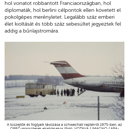
hol vonatot robbantott Franciaországban, hol
diplomaták, hol berlini célpontok ellen követett el
pokolgépes merényletet. Legalább száz emberi
élet kioltását és több száz sebesültet jegyeztek fel
addig a bűnlajstromára.
A túszejtők és foglyaik távozása a schwechati reptérről 1975-ben, az
OPEC-miniszterek elrablásakor (fotó: VOTAVA / IMAGNO / APA-