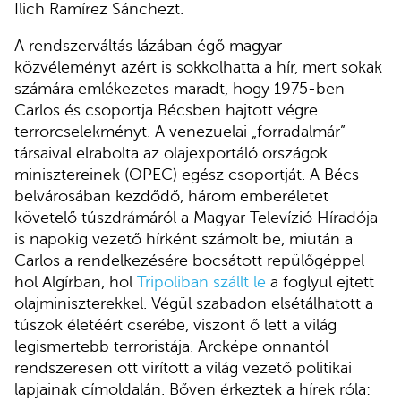
Ilich Ramírez Sánchezt.
A rendszerváltás lázában égő magyar
közvéleményt azért is sokkolhatta a hír, mert sokak
számára emlékezetes maradt, hogy 1975-ben
Carlos és csoportja Bécsben hajtott végre
terrorcselekményt. A venezuelai „forradalmár”
társaival elrabolta az olajexportáló országok
minisztereinek (OPEC) egész csoportját. A Bécs
belvárosában kezdődő, három emberéletet
követelő túszdrámáról a Magyar Televízió Híradója
is napokig vezető hírként számolt be, miután a
Carlos a rendelkezésére bocsátott repülőgéppel
hol Algírban, hol
Tripoliban szállt le
a foglyul ejtett
olajminiszterekkel. Végül szabadon elsétálhatott a
túszok életéért cserébe, viszont ő lett a világ
legismertebb terroristája. Arcképe onnantól
rendszeresen ott virított a világ vezető politikai
lapjainak címoldalán. Bőven érkeztek a hírek róla: