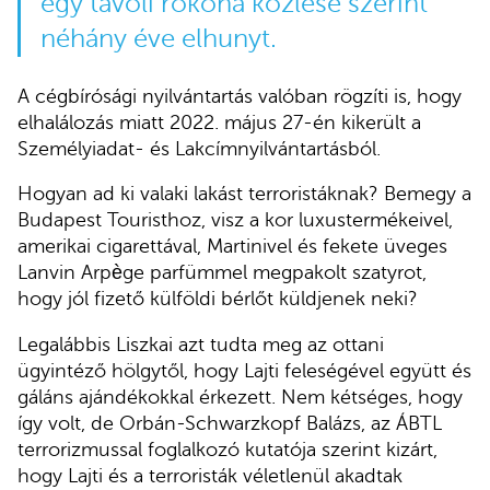
egy távoli rokona közlése szerint
néhány éve elhunyt.
A cégbírósági nyilvántartás valóban rögzíti is, hogy
elhalálozás miatt 2022. május 27-én kikerült a
Személyiadat- és Lakcímnyilvántartásból.
Hogyan ad ki valaki lakást terroristáknak? Bemegy a
Budapest Touristhoz, visz a kor luxustermékeivel,
amerikai cigarettával, Martinivel és fekete üveges
Lanvin Arpège parfümmel megpakolt szatyrot,
hogy jól fizető külföldi bérlőt küldjenek neki?
Legalábbis Liszkai azt tudta meg az ottani
ügyintéző hölgytől, hogy Lajti feleségével együtt és
gáláns ajándékokkal érkezett. Nem kétséges, hogy
így volt, de Orbán-Schwarzkopf Balázs, az ÁBTL
terrorizmussal foglalkozó kutatója szerint kizárt,
hogy Lajti és a terroristák véletlenül akadtak