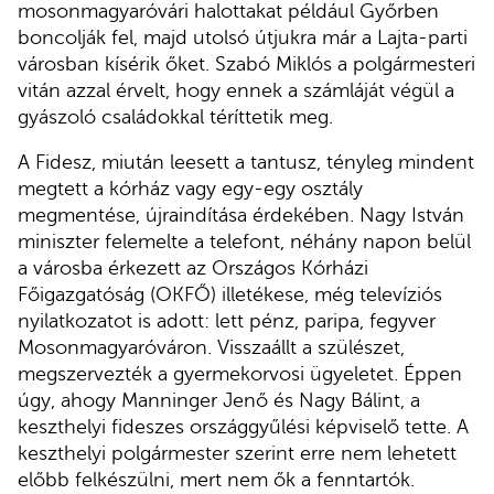
mosonmagyaróvári halottakat például Győrben
boncolják fel, majd utolsó útjukra már a Lajta-parti
városban kísérik őket. Szabó Miklós a polgármesteri
vitán azzal érvelt, hogy ennek a számláját végül a
gyászoló családokkal téríttetik meg.
A Fidesz, miután leesett a tantusz, tényleg mindent
megtett a kórház vagy egy-egy osztály
megmentése, újraindítása érdekében. Nagy István
miniszter felemelte a telefont, néhány napon belül
a városba érkezett az Országos Kórházi
Főigazgatóság (OKFŐ) illetékese, még televíziós
nyilatkozatot is adott: lett pénz, paripa, fegyver
Mosonmagyaróváron. Visszaállt a szülészet,
megszervezték a gyermekorvosi ügyeletet. Éppen
úgy, ahogy Manninger Jenő és Nagy Bálint, a
keszthelyi fideszes országgyűlési képviselő tette. A
keszthelyi polgármester szerint erre nem lehetett
előbb felkészülni, mert nem ők a fenntartók.