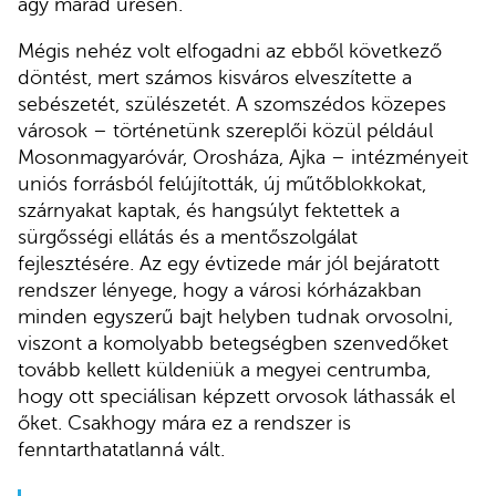
ágy marad üresen.
Mégis nehéz volt elfogadni az ebből következő
döntést, mert számos kisváros elveszítette a
sebészetét, szülészetét. A szomszédos közepes
városok – történetünk szereplői közül például
Mosonmagyaróvár, Orosháza, Ajka – intézményeit
uniós forrásból felújították, új műtőblokkokat,
szárnyakat kaptak, és hangsúlyt fektettek a
sürgősségi ellátás és a mentőszolgálat
fejlesztésére. Az egy évtizede már jól bejáratott
rendszer lényege, hogy a városi kórházakban
minden egyszerű bajt helyben tudnak orvosolni,
viszont a komolyabb betegségben szenvedőket
tovább kellett küldeniük a megyei centrumba,
hogy ott speciálisan képzett orvosok láthassák el
őket. Csakhogy mára ez a rendszer is
fenntarthatatlanná vált.