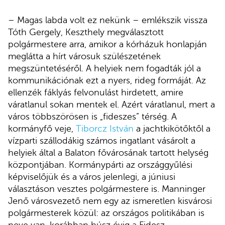
– Magas labda volt ez nekünk – emlékszik vissza
Tóth Gergely, Keszthely megválasztott
polgármestere arra, amikor a kórházuk honlapján
meglátta a hírt városuk szülészetének
megszüntetéséről. A helyiek nem fogadták jól a
kommunikációnak ezt a nyers, rideg formáját. Az
ellenzék fáklyás felvonulást hirdetett, amire
váratlanul sokan mentek el. Azért váratlanul, mert a
város többszörösen is „fideszes” térség. A
kormányfő veje,
Tiborcz István
a jachtkikötőktől a
vízparti szállodákig számos ingatlant vásárolt a
helyiek által a Balaton fővárosának tartott helység
központjában. Kormánypárti az országgyűlési
képviselőjük és a város jelenlegi, a júniusi
választáson vesztes polgármestere is. Manninger
Jenő városvezető nem egy az ismeretlen kisvárosi
polgármesterek közül: az országos politikában is