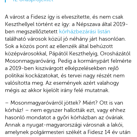
A várost a Fidesz így is elveszítette, és nem csak
Keszthellyel történt ez így: a Népszava által 2019-
ben megszellőztetett
kórházbezárási listán
található városok közül jó néhány járt hasonlóan.
Sok a közös pont az ellenzék által behúzott
középvárosokkal, Pápától Keszthelyig, Orosházától
Mosonmagyaróvárig. Pedig a kormánypárt felmérte
a 2019-ben kiszivárgott elképzelésekben rejlő
politikai kockázatokat, és tervei nagy részét nem
valósította meg. Az események azért valahogy
mégis az akkor kijelölt irány felé mutatnak.
– Mosonmagyaróvárról jöttek? Miért? Ott is van
kórház! – nem egyszer hallották ezt, vagy ehhez
hasonló mondatot a győri kórházban az óváriak.
Annak a nyugat-magyarországi városnak a lakói,
amelynek polgármesteri székét a Fidesz 14 év után