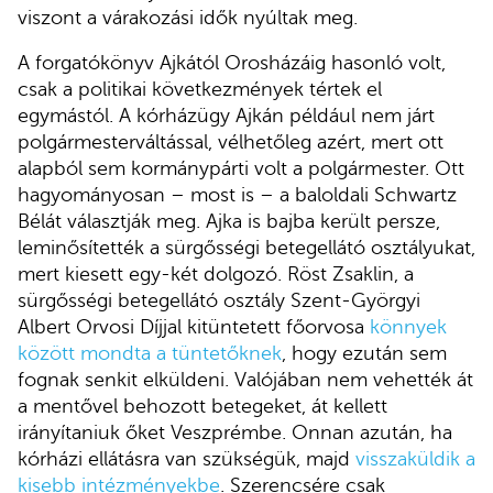
viszont a várakozási idők nyúltak meg.
A forgatókönyv Ajkától Orosházáig hasonló volt,
csak a politikai következmények tértek el
egymástól. A kórházügy Ajkán például nem járt
polgármesterváltással, vélhetőleg azért, mert ott
alapból sem kormánypárti volt a polgármester. Ott
hagyományosan – most is – a baloldali Schwartz
Bélát választják meg. Ajka is bajba került persze,
leminősítették a sürgősségi betegellátó osztályukat,
mert kiesett egy-két dolgozó. Röst Zsaklin, a
sürgősségi betegellátó osztály Szent-Györgyi
Albert Orvosi Díjjal kitüntetett főorvosa
könnyek
között mondta a tüntetőknek
, hogy ezután sem
fognak senkit elküldeni. Valójában nem vehették át
a mentővel behozott betegeket, át kellett
irányítaniuk őket Veszprémbe. Onnan azután, ha
kórházi ellátásra van szükségük, majd
visszaküldik a
kisebb intézményekbe
. Szerencsére csak