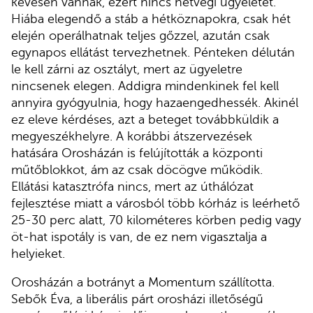
kevesen vannak, ezért nincs hétvégi ügyeletet.
Hiába elegendő a stáb a hétköznapokra, csak hét
elején operálhatnak teljes gőzzel, azután csak
egynapos ellátást tervezhetnek. Pénteken délután
le kell zárni az osztályt, mert az ügyeletre
nincsenek elegen. Addigra mindenkinek fel kell
annyira gyógyulnia, hogy hazaengedhessék. Akinél
ez eleve kérdéses, azt a beteget továbbküldik a
megyeszékhelyre. A korábbi átszervezések
hatására Orosházán is felújították a központi
műtőblokkot, ám az csak döcögve működik.
Ellátási katasztrófa nincs, mert az úthálózat
fejlesztése miatt a városból több kórház is leérhető
25-30 perc alatt, 70 kilométeres körben pedig vagy
öt-hat ispotály is van, de ez nem vigasztalja a
helyieket.
Orosházán a botrányt a Momentum szállította.
Sebők Éva, a liberális párt orosházi illetőségű