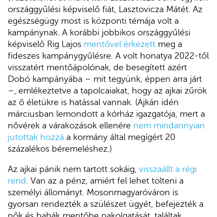
országgyűlési képviselő fiát, Lasztovicza Mátét. Az
egészségügy most is központi témája volt a
kampánynak. A korábbi jobbikos országgyűlési
képviselő Rig Lajos
mentővel érkezett
meg a
fideszes kampánygyűlésre. A volt honatya 2022-től
visszatért mentőápolónak, de besegített azért
Dobó kampányába – mit tegyünk, éppen arra járt
–, emlékeztetve a tapolcaiakat, hogy az ajkai zűrök
az ő életükre is hatással vannak. (Ajkán idén
márciusban lemondott a kórház igazgatója, mert a
nővérek a várakozások ellenére
nem mindannyian
jutottak hozzá
a kormány által megígért 20
százalékos béremeléshez.)
Az ajkai pánik nem tartott sokáig,
visszaállt a régi
rend
. Van az a pénz, amiért fel lehet tölteni a
személyi állományt. Mosonmagyaróváron is
gyorsan rendezték a szülészet ügyét, befejezték a
nők és babák mentőbe pakolgatását, találtak