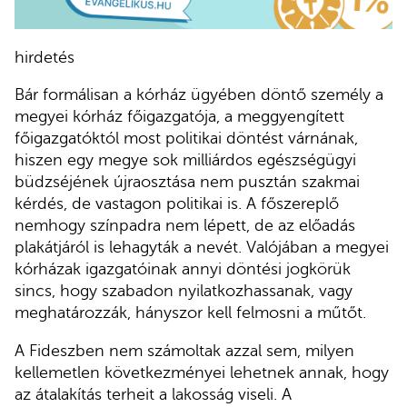
hirdetés
Bár formálisan a kórház ügyében döntő személy a
megyei kórház főigazgatója, a meggyengített
főigazgatóktól most politikai döntést várnának,
hiszen egy megye sok milliárdos egészségügyi
büdzséjének újraosztása nem pusztán szakmai
kérdés, de vastagon politikai is. A főszereplő
nemhogy színpadra nem lépett, de az előadás
plakátjáról is lehagyták a nevét. Valójában a megyei
kórházak igazgatóinak annyi döntési jogkörük
sincs, hogy szabadon nyilatkozhassanak, vagy
meghatározzák, hányszor kell felmosni a műtőt.
A Fideszben nem számoltak azzal sem, milyen
kellemetlen következményei lehetnek annak, hogy
az átalakítás terheit a lakosság viseli. A