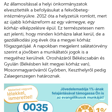
Az államosítással a helyi önkormányzatok
elveszítették a befolyásukat a fekvőbeteg-
intézményükre. 2012 óta a helyzetük romlott, mert
az újabb kórházreform az
egy vármegye, egy
kórház
-elképzelésre épül. Ez természetesen nem
azt jelenti, hogy minden kórházra lakat kerül, de a
gazdálkodási jog évek óta a megyei kórház
főigazgatójáé. A napokban megjelent salátatörvény
szerint a jövőben a munkáltatói jogok is a
megyéhez kerülnek. Orosházáról Békéscsabán és
Gyulán (Békésben két megyei kórház van),
Mosonmagyaróvárról Győrben, Keszthelyről pedig
Zalaegerszegen határoznak.