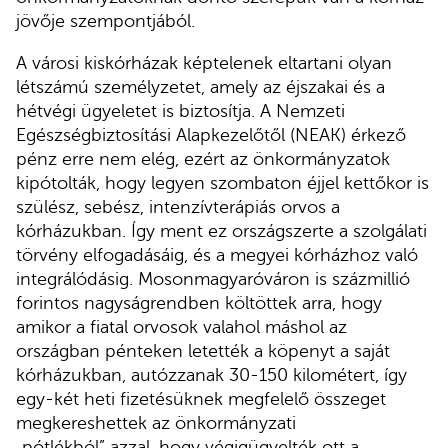
jövője szempontjából.
A városi kiskórházak képtelenek eltartani olyan
létszámú személyzetet, amely az éjszakai és a
hétvégi ügyeletet is biztosítja. A Nemzeti
Egészségbiztosítási Alapkezelőtől (NEAK) érkező
pénz erre nem elég, ezért az önkormányzatok
kipótolták, hogy legyen szombaton éjjel kettőkor is
szülész, sebész, intenzívterápiás orvos a
kórházukban. Így ment ez országszerte a szolgálati
törvény elfogadásáig, és a megyei kórházhoz való
integrálódásig. Mosonmagyaróváron is százmillió
forintos nagyságrendben költöttek arra, hogy
amikor a fiatal orvosok valahol máshol az
országban pénteken letették a köpenyt a saját
kórházukban, autózzanak 30-150 kilométert, így
egy-két heti fizetésüknek megfelelő összeget
megkereshettek az önkormányzati
„pótlékból” azzal, hogy végigügyelték ott a