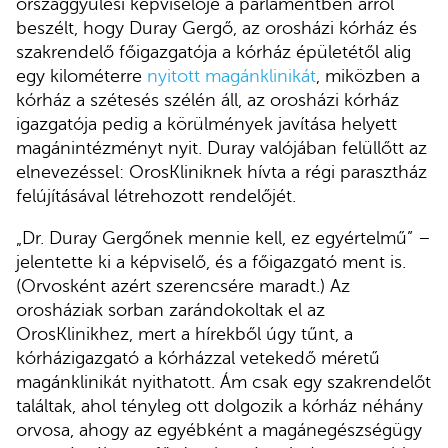
országgyűlési képviselője a parlamentben arról
beszélt, hogy Duray Gergő, az orosházi kórház és
szakrendelő főigazgatója a kórház épületétől alig
egy kilométerre
nyitott magánklinikát
, miközben a
kórház a szétesés szélén áll, az orosházi kórház
igazgatója pedig a körülmények javítása helyett
magánintézményt nyit. Duray valójában felüllőtt az
elnevezéssel: OrosKliniknek hívta a régi parasztház
felújításával létrehozott rendelőjét.
„Dr. Duray Gergőnek mennie kell, ez egyértelmű” –
jelentette ki a képviselő, és a főigazgató ment is.
(Orvosként azért szerencsére maradt.) Az
orosháziak sorban zarándokoltak el az
OrosKlinikhez, mert a hírekből úgy tűnt, a
kórházigazgató a kórházzal vetekedő méretű
magánklinikát nyithatott. Ám csak egy szakrendelőt
találtak, ahol tényleg ott dolgozik a kórház néhány
orvosa, ahogy az egyébként a magánegészségügy