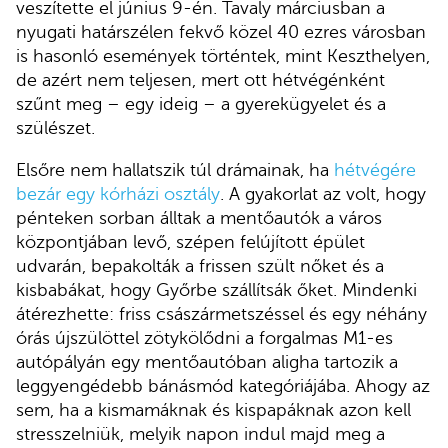
veszítette el június 9-én. Tavaly márciusban a
nyugati határszélen fekvő közel 40 ezres városban
is hasonló események történtek, mint Keszthelyen,
de azért nem teljesen, mert ott hétvégénként
szűnt meg – egy ideig – a gyerekügyelet és a
szülészet.
Elsőre nem hallatszik túl drámainak, ha
hétvégére
bezár egy kórházi osztály
. A gyakorlat az volt, hogy
pénteken sorban álltak a mentőautók a város
központjában levő, szépen felújított épület
udvarán, bepakolták a frissen szült nőket és a
kisbabákat, hogy Győrbe szállítsák őket. Mindenki
átérezhette: friss császármetszéssel és egy néhány
órás újszülöttel zötykölődni a forgalmas M1-es
autópályán egy mentőautóban aligha tartozik a
leggyengédebb bánásmód kategóriájába. Ahogy az
sem, ha a kismamáknak és kispapáknak azon kell
stresszelniük, melyik napon indul majd meg a