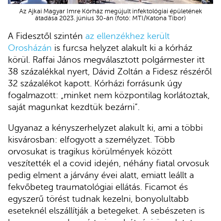
Az Ajkai Magyar Imre Kórház megújult infektológiai épületének
átadása 2023. június 30-án (fotó: MTI/Katona Tibor)
A Fidesztől szintén
az ellenzékhez került
Orosházán
is furcsa helyzet alakult ki a kórház
körül. Raffai János megválasztott polgármester itt
38 százalékkal nyert, Dávid Zoltán a Fidesz részéről
32 százalékot kapott. Kórházi forrásunk úgy
fogalmazott: „minket nem központilag korlátoztak,
saját magunkat kezdtük bezárni”.
Ugyanaz a kényszerhelyzet alakult ki, ami a többi
kisvárosban: elfogyott a személyzet. Több
orvosukat is tragikus körülmények között
veszítették el a covid idején, néhány fiatal orvosuk
pedig elment a járvány évei alatt, emiatt leállt a
fekvőbeteg traumatológiai ellátás. Ficamot és
egyszerű törést tudnak kezelni, bonyolultabb
eseteknél elszállítják a betegeket. A sebészeten is