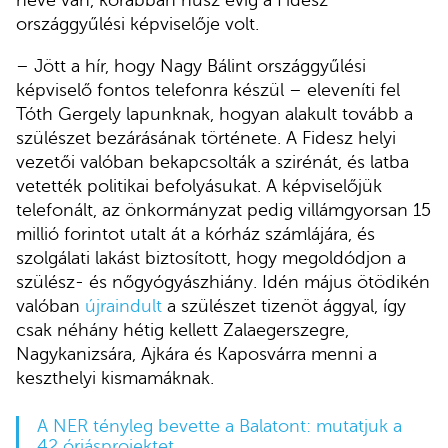
neve van, korábban húsz évig a Fidesz
országgyűlési képviselője volt.
– Jött a hír, hogy Nagy Bálint országgyűlési
képviselő fontos telefonra készül – eleveníti fel
Tóth Gergely lapunknak, hogyan alakult tovább a
szülészet bezárásának története. A Fidesz helyi
vezetői valóban bekapcsolták a szirénát, és latba
vetették politikai befolyásukat. A képviselőjük
telefonált, az önkormányzat pedig villámgyorsan 15
millió forintot utalt át a kórház számlájára, és
szolgálati lakást biztosított, hogy megoldódjon a
szülész- és nőgyógyászhiány. Idén május ötödikén
valóban
újraindult
a szülészet tizenöt ággyal, így
csak néhány hétig kellett Zalaegerszegre,
Nagykanizsára, Ajkára és Kaposvárra menni a
keszthelyi kismamáknak.
A NER tényleg bevette a Balatont: mutatjuk a
42 óriásprojektet