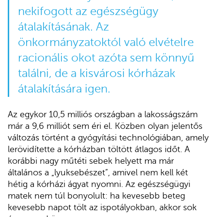
nekifogott az egészségügy
átalakításának. Az
önkormányzatoktól való elvételre
racionális okot azóta sem könnyű
találni, de a kisvárosi kórházak
átalakítására igen.
Az egykor 10,5 milliós országban a lakosságszám
már a 9,6 milliót sem éri el. Közben olyan jelentős
változás történt a gyógyítási technológiában, amely
lerövidítette a kórházban töltött átlagos időt. A
korábbi nagy műtéti sebek helyett ma már
általános a „lyuksebészet”, amivel nem kell két
hétig a kórházi ágyat nyomni. Az egészségügyi
matek nem túl bonyolult: ha kevesebb beteg
kevesebb napot tölt az ispotályokban, akkor sok