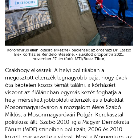
Koronavírus elleni oltásra érkeznek páciensek az orosházi Dr. László
Elek Kórház és Rendelőintézetnél kialakított oltópontra 2021.
november 27-én (fotó: MTI/Rosta Tibor)
Csakhogy elkéstek. A helyi politikában a
megosztott ellenzék legnagyobb baja, hogy évek
óta képtelen közös témát találni, a kórházért
viszont az élőláncban egymás kezét foghatja a
helyi mérsékelt jobboldali ellenzék és a baloldal.
Mosonmagyaróváron a mozgalom élére Szabó
Miklós, a Mosonmagyaróvári Polgári Kerekasztal
politikusa állt. Szabó 2010-ig a Magyar Demokrata
Fórum (MDF) színeiben politizált, 2006 és 2010
között már vezette a várost. Most a Momentum, az