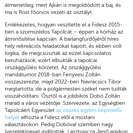
átmenetileg, mert Ajkán is megoldódott a baj, és
ma is Röst főorvos vezeti az osztályt.
Emlékezetes, hogyan veszítette el a Fidesz 2015-
ben a szomszédos Tapolcát – éppen a kórház az
átminősítése kapcsán. A barlangfürdőjéről híres
hely rekreációs feladatokat kapott, és ebben volt
logika, de megcsúsztak az ezzel kapcsolatos
beruházások, ezért elbukták a tapolcai
országgyűlési körzetet. Az országgyűlési
mandátumot 2018-ban Fenyvesi Zoltán
visszaszerezte, majd 2022-ben Navracsics Tibor
megtartotta, de a polgármesteri széket nem tudták
visszahódítani. Ősztől is a jobbikos Dobó Zoltán
marad a város vezetője. Szervezete, az Egységben
Tapolcáért Egyesület
az összes egyéni képviselői
helyet
elhozta a Fidesz elől a mostani
választásokon. Pedig Dobóval szemben nagy
(vezeték)nevet indítottak: Lasztovicza Jenő egykori