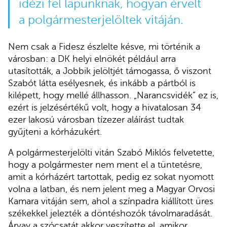
idézi fel lapunknak, hogyan érvelt
a polgármesterjelöltek vitáján.
Nem csak a Fidesz észlelte késve, mi történik a
városban: a DK helyi elnökét például arra
utasították, a Jobbik jelöltjét támogassa, ő viszont
Szabót látta esélyesnek, és inkább a pártból is
kilépett, hogy mellé állhasson. „Narancsvidék” ez is,
ezért is jelzésértékű volt, hogy a hivatalosan 34
ezer lakosú városban tízezer aláírást tudtak
gyűjteni a kórházukért.
A polgármesterjelölti vitán Szabó Miklós felvetette,
hogy a polgármester nem ment el a tüntetésre,
amit a kórházért tartottak, pedig ez sokat nyomott
volna a latban, és nem jelent meg a Magyar Orvosi
Kamara vitáján sem, ahol a színpadra kiállított üres
székekkel jelezték a döntéshozók távolmaradását.
Árvay a szócsatát akkor veszítette el, amikor