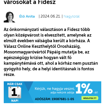
városokat a Fidesz
Élő Anita
| 2024.06.21. |
Nagytotál
Az önkormányzati választáson a Fidesz több
olyan középvárost is elveszített, amelynek az
elmúlt években válságba került a kórháza. A
Válasz Online Keszthelytől Orosházáig,
Mosonmagyaróvártól Pápáig mutatja be, az
egészségügy krízise hogyan vált fő
kampánytémává ott, ahol a kórház nem pusztán
gyógyító hely, de a helyi identitásnak is fontos
része.