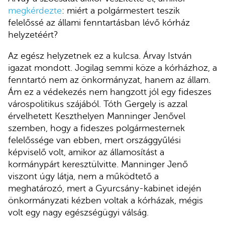
megkérdezte
: miért a polgármestert teszik
felelőssé az állami fenntartásban lévő kórház
helyzetéért?
Az egész helyzetnek ez a kulcsa. Árvay István
igazat mondott. Jogilag semmi köze a kórházhoz, a
fenntartó nem az önkormányzat, hanem az állam.
Ám ez a védekezés nem hangzott jól egy fideszes
várospolitikus szájából. Tóth Gergely is azzal
érvelhetett Keszthelyen Manninger Jenővel
szemben, hogy a fideszes polgármesternek
felelőssége van ebben, mert országgyűlési
képviselő volt, amikor az államosítást a
kormánypárt keresztülvitte. Manninger Jenő
viszont úgy látja, nem a működtető a
meghatározó, mert a Gyurcsány-kabinet idején
önkormányzati kézben voltak a kórházak, mégis
volt egy nagy egészségügyi válság.