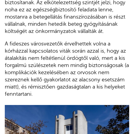
biztosítanak. Az elkötelezettség szintjét jelzi, hogy
noha ez az egészségbiztosító feladata lenne,
mostanra a betegellátás finanszírozásában is részt
vállalnak, minden hetedik beteg gyógyításának
költségét az önkormányzatok vállalták át.
A fideszes városvezetők érvelhettek volna a
kórházzal kapcsolatos viták során azzal is, hogy az
átalakítás nem feltétlenül ördögtől való, mert a kis
forgalmú szülészetek nem mindig biztonságosak (a
komplikációk kezelésében az orvosok nem
szereznek kellő gyakorlatot az alacsony esetszám
miatt), és rémisztően gazdaságtalan a kis helyeket
fenntartani.