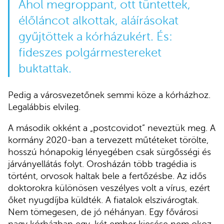
Ahol megroppant, ott tüntettek,
élőláncot alkottak, aláírásokat
gyűjtöttek a kórházukért. És:
fideszes polgármestereket
buktattak.
Pedig a városvezetőnek semmi köze a kórházhoz.
Legalábbis elvileg.
A második okként a „postcovidot” neveztük meg. A
kormány 2020-ban a tervezett műtéteket törölte,
hosszú hónapokig lényegében csak sürgősségi és
járványellátás folyt. Orosházán több tragédia is
történt, orvosok haltak bele a fertőzésbe. Az idős
doktorokra különösen veszélyes volt a vírus, ezért
őket nyugdíjba küldték. A fiatalok elszivárogtak.
Nem tömegesen, de jó néhányan. Egy fővárosi
nagy kórházban egy-két ember kiesése nem okoz