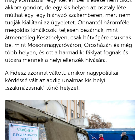
akkora gondot, de egy kis helyen az osztály léte
múlhat egy-egy hiányzó szakemberen, mert nem
tudják kiállítani az ügyeletet. Onnantól háromféle
megoldás kínálkozik: teljesen bezárnak, mint
átmenetileg Keszthelyen, csak hétvégére csuknak
be, mint Mosonmagyaróváron, Orosházán és még
több helyen, és ott a harmadik: fáklyát fognak és
utcára mennek a helyi ellenzék hívására.
A Fidesz azonnal váltott, amikor nagypolitikai
kérdéssé vált az addig unalmas kis helyi
„szakmázásnak” tűnő helyzet.