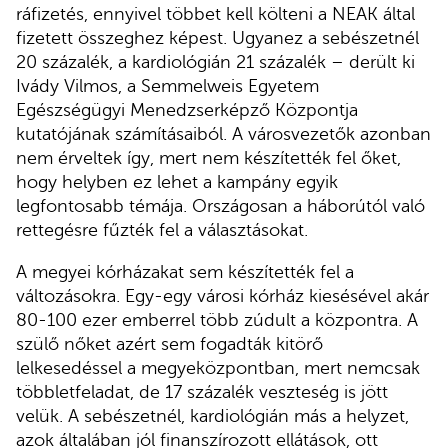
ráfizetés, ennyivel többet kell költeni a NEAK által
fizetett összeghez képest. Ugyanez a sebészetnél
20 százalék, a kardiológián 21 százalék – derült ki
Ivády Vilmos, a Semmelweis Egyetem
Egészségügyi Menedzserképző Központja
kutatójának számításaiból. A városvezetők azonban
nem érveltek így, mert nem készítették fel őket,
hogy helyben ez lehet a kampány egyik
legfontosabb témája. Országosan a háborútól való
rettegésre fűzték fel a választásokat.
A megyei kórházakat sem készítették fel a
változásokra. Egy-egy városi kórház kiesésével akár
80-100 ezer emberrel több zúdult a központra. A
szülő nőket azért sem fogadták kitörő
lelkesedéssel a megyeközpontban, mert nemcsak
többletfeladat, de 17 százalék veszteség is jött
velük. A sebészetnél, kardiológián más a helyzet,
azok általában jól finanszírozott ellátások, ott