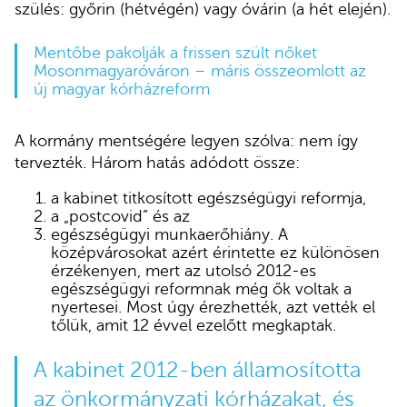
szülés: győrin (hétvégén) vagy óvárin (a hét elején).
Mentőbe pakolják a frissen szült nőket
Mosonmagyaróváron – máris összeomlott az
új magyar kórházreform
A kormány mentségére legyen szólva: nem így
tervezték. Három hatás adódott össze:
a kabinet titkosított egészségügyi reformja,
a „postcovid” és az
egészségügyi munkaerőhiány. A
középvárosokat azért érintette ez különösen
érzékenyen, mert az utolsó 2012-es
egészségügyi reformnak még ők voltak a
nyertesei. Most úgy érezhették, azt vették el
tőlük, amit 12 évvel ezelőtt megkaptak.
A kabinet 2012-ben államosította
az önkormányzati kórházakat, és