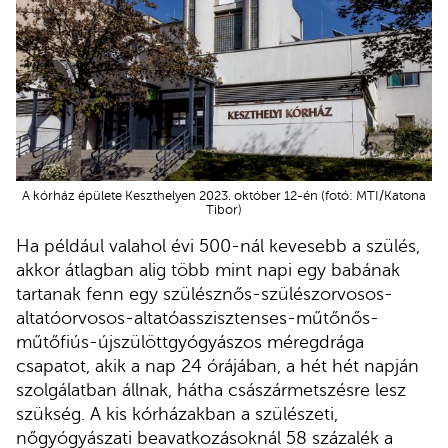
A kórház épülete Keszthelyen 2023. október 12-én (fotó: MTI/Katona
Tibor)
Ha például valahol évi 500-nál kevesebb a szülés,
akkor átlagban alig több mint napi egy babának
tartanak fenn egy szülésznős-szülészorvosos-
altatóorvosos-altatóasszisztenses-műtőnős-
műtőfiús-újszülöttgyógyászos méregdrága
csapatot, akik a nap 24 órájában, a hét hét napján
szolgálatban állnak, hátha császármetszésre lesz
szükség. A kis kórházakban a szülészeti,
nőgyógyászati beavatkozásoknál 58 százalék a