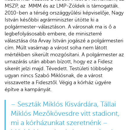
MSZP, az MMM és az LMP-Zöldek is támogatták.
2010-ben a térség országgyűlési képviselője, Nagy
István későbbi agrárminiszter ütötte ki a
polgármester-választáson. A városnak ma is ő a
legbefolyásosabb embere, de miniszterré
választása óta Árvay István jogászé a polgármesteri
cím. Múlt vasárnap a várost soha nem látott
mértékben sikerült mozgósítani. A polgármester az
urnazárás után abban bízott, hogy ez a Fidesz
sikerét jelzi majd. Tévedett. Testületi többsége
ugyan nincs Szabó Miklósnak, de a várost
visszavette a Fidesztől. Végig a kórház ügyére
építve a kampányát.
– Seszták Miklós Kisvárdára, Tállai
Miklós Mezőkövesdre vitt stadiont,
mi a kórházunkat szeretnénk –