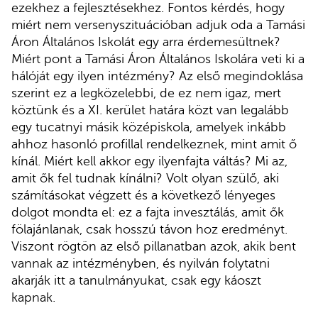
ezekhez a fejlesztésekhez. Fontos kérdés, hogy
miért nem versenyszituációban adjuk oda a Tamási
Áron Általános Iskolát egy arra érdemesültnek?
Miért pont a Tamási Áron Általános Iskolára veti ki a
hálóját egy ilyen intézmény? Az első megindoklása
szerint ez a legközelebbi, de ez nem igaz, mert
köztünk és a XI. kerület határa közt van legalább
egy tucatnyi másik középiskola, amelyek inkább
ahhoz hasonló profillal rendelkeznek, mint amit ő
kínál. Miért kell akkor egy ilyenfajta váltás? Mi az,
amit ők fel tudnak kínálni? Volt olyan szülő, aki
számításokat végzett és a következő lényeges
dolgot mondta el: ez a fajta invesztálás, amit ők
fölajánlanak, csak hosszú távon hoz eredményt.
Viszont rögtön az első pillanatban azok, akik bent
vannak az intézményben, és nyilván folytatni
akarják itt a tanulmányukat, csak egy káoszt
kapnak.