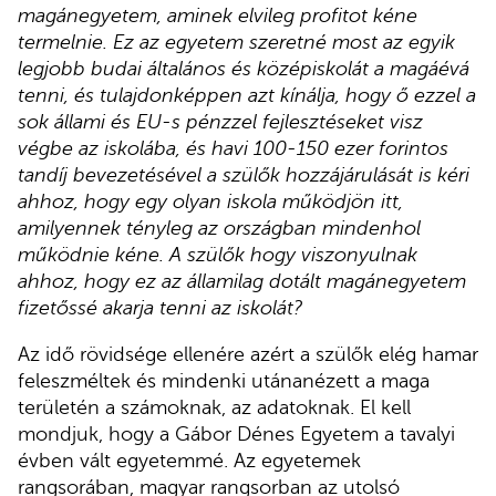
magánegyetem, aminek elvileg profitot kéne
termelnie. Ez az egyetem szeretné most az egyik
legjobb budai általános és középiskolát a magáévá
tenni, és tulajdonképpen azt kínálja, hogy ő ezzel a
sok állami és EU-s pénzzel fejlesztéseket visz
végbe az iskolába, és havi 100-150 ezer forintos
tandíj bevezetésével a szülők hozzájárulását is kéri
ahhoz, hogy egy olyan iskola működjön itt,
amilyennek tényleg az országban mindenhol
működnie kéne. A szülők hogy viszonyulnak
ahhoz, hogy ez az államilag dotált magánegyetem
fizetőssé akarja tenni az iskolát?
Az idő rövidsége ellenére azért a szülők elég hamar
feleszméltek és mindenki utánanézett a maga
területén a számoknak, az adatoknak. El kell
mondjuk, hogy a Gábor Dénes Egyetem a tavalyi
évben vált egyetemmé. Az egyetemek
rangsorában, magyar rangsorban az utolsó