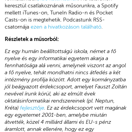
keresztül csatlakoznának műsorunkra, a Spotify
mellett iTunes-on, TuneIn Radio-n és Pocket
Casts-on is megtehetik. Podcastunk RSS-
csatornája
ezen a hivatkozáson található
.
Részletek a műsorból:
Ez egy humán beállítottságú iskola, német a fő
nyelve és egy informatikai egyetem akarja a
fennhatósága alá venni, amelynek viszont az angol
a fő nyelve, tehát mondhatni nincs átfedés a két
intézmény profilja között. Adott egy kormányzatba
jól beágyazott érdekcsoport, amelyet Fauszt Zoltán
nevével írunk körül, aki az elmúlt évek
oktatásinformatikai rendszereinek (pl. Neptun,
Kréta)
fejlesztője
. Ez az érdekcsoport vett magának
egy egyetemet 2001-ben, amelybe miután
átvették, közel 4 milliárd állami és EU-s pénz
áramlott, annak ellenére, hogy ez egy