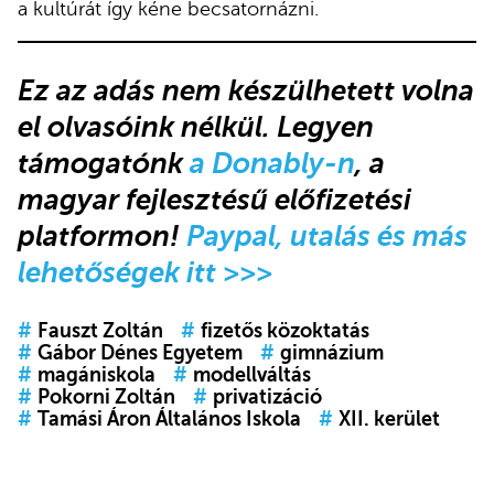
a kultúrát így kéne becsatornázni.
Ez az adás
nem készülhetett volna
el olvasóink nélkül.
Legyen
támogatónk
a Donably-n
, a
magyar fejlesztésű előfizetési
platformon!
Paypal, utalás és más
lehetőségek itt >>>
#
Fauszt Zoltán
#
fizetős közoktatás
#
Gábor Dénes Egyetem
#
gimnázium
#
magániskola
#
modellváltás
#
Pokorni Zoltán
#
privatizáció
#
Tamási Áron Általános Iskola
#
XII. kerület