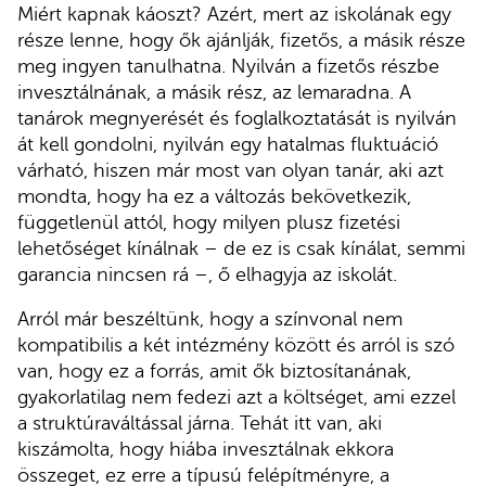
Miért kapnak káoszt? Azért, mert az iskolának egy
része lenne, hogy ők ajánlják, fizetős, a másik része
meg ingyen tanulhatna. Nyilván a fizetős részbe
invesztálnának, a másik rész, az lemaradna. A
tanárok megnyerését és foglalkoztatását is nyilván
át kell gondolni, nyilván egy hatalmas fluktuáció
várható, hiszen már most van olyan tanár, aki azt
mondta, hogy ha ez a változás bekövetkezik,
függetlenül attól, hogy milyen plusz fizetési
lehetőséget kínálnak – de ez is csak kínálat, semmi
garancia nincsen rá –, ő elhagyja az iskolát.
Arról már beszéltünk, hogy a színvonal nem
kompatibilis a két intézmény között és arról is szó
van, hogy ez a forrás, amit ők biztosítanának,
gyakorlatilag nem fedezi azt a költséget, ami ezzel
a struktúraváltással járna. Tehát itt van, aki
kiszámolta, hogy hiába invesztálnak ekkora
összeget, ez erre a típusú felépítményre, a