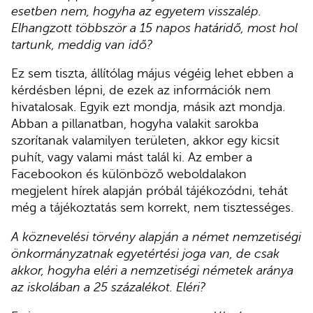
esetben nem, hogyha az egyetem visszalép.
Elhangzott többször a 15 napos határidő, most hol
tartunk, meddig van idő?
Ez sem tiszta, állítólag május végéig lehet ebben a
kérdésben lépni, de ezek az információk nem
hivatalosak. Egyik ezt mondja, másik azt mondja.
Abban a pillanatban, hogyha valakit sarokba
szorítanak valamilyen területen, akkor egy kicsit
puhít, vagy valami mást talál ki. Az ember a
Facebookon és különböző weboldalakon
megjelent hírek alapján próbál tájékozódni, tehát
még a tájékoztatás sem korrekt, nem tisztességes.
A köznevelési törvény alapján a német nemzetiségi
önkormányzatnak egyetértési joga van, de csak
akkor, hogyha eléri a nemzetiségi németek aránya
az iskolában a 25 százalékot. Eléri?