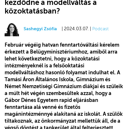
kezdődne a modellváltás a
közoktatásban?
Sashegyi Zsófia
| 2024.03.07. |
Podcast
Február végéig hatvan fenntartóváltási kérelem
érkezett a Belügyminisztériumhoz, amiből arra
lehet következtetni, hogy a közoktatási
intézményeknél is a felsőoktatási
modellváltáshoz hasonló folyamat indulhat el. A
Tamási Áron Általános Iskola, Gimnázium és
Német Nemzetiségi Gimnázium diákjai és szüleik
a múlt hét végén szembesültek azzal, hogy a
Gábor Dénes Egyetem rapid eljárásban
fenntartása alá venné és fizetős
magánintézménnyé alakítaná az iskolát. A szülők
tiltakoznak, az önkormányzat mellettük áll, de a
végső döntést a tankerület által felterjesztett