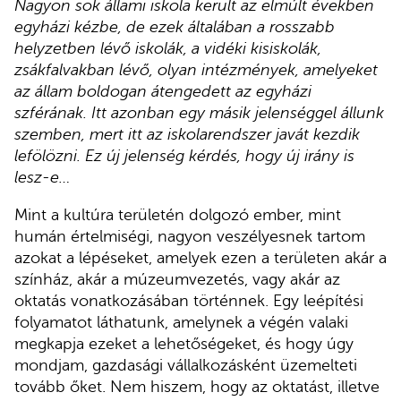
Nagyon sok állami iskola került az elmúlt években
egyházi kézbe, de ezek általában a rosszabb
helyzetben lévő iskolák, a vidéki kisiskolák,
zsákfalvakban lévő, olyan intézmények, amelyeket
az állam boldogan átengedett az egyházi
szférának. Itt azonban egy másik jelenséggel állunk
szemben, mert itt az iskolarendszer javát kezdik
lefölözni. Ez új jelenség kérdés, hogy új irány is
lesz-e…
Mint a kultúra területén dolgozó ember, mint
humán értelmiségi, nagyon veszélyesnek tartom
azokat a lépéseket, amelyek ezen a területen akár a
színház, akár a múzeumvezetés, vagy akár az
oktatás vonatkozásában történnek. Egy leépítési
folyamatot láthatunk, amelynek a végén valaki
megkapja ezeket a lehetőségeket, és hogy úgy
mondjam, gazdasági vállalkozásként üzemelteti
tovább őket. Nem hiszem, hogy az oktatást, illetve