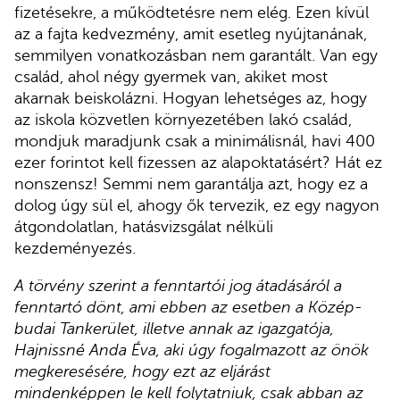
fizetésekre, a működtetésre nem elég. Ezen kívül
az a fajta kedvezmény, amit esetleg nyújtanának,
semmilyen vonatkozásban nem garantált. Van egy
család, ahol négy gyermek van, akiket most
akarnak beiskolázni. Hogyan lehetséges az, hogy
az iskola közvetlen környezetében lakó család,
mondjuk maradjunk csak a minimálisnál, havi 400
ezer forintot kell fizessen az alapoktatásért? Hát ez
nonszensz! Semmi nem garantálja azt, hogy ez a
dolog úgy sül el, ahogy ők tervezik, ez egy nagyon
átgondolatlan, hatásvizsgálat nélküli
kezdeményezés.
A törvény szerint a fenntartói jog átadásáról a
fenntartó dönt, ami ebben az esetben a Közép-
budai Tankerület, illetve annak az igazgatója,
Hajnissné Anda Éva, aki úgy fogalmazott az önök
megkeresésére, hogy ezt az eljárást
mindenképpen le kell folytatniuk, csak abban az