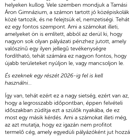
helyeken kullog. Vele szemben mondjuk a Tamási
Áron Gimnázium, a számon tartott jó középiskolák
közé tartozik, és ne felejtsük el, nemzetiségi. Tehát
ez egy fontos szempont. Ami a számokat illeti,
amelyeket ön is említett, abból az derül ki, hogy
nagyon sok olyan pályázati pénzhez jutott, amely
valószínű egy ilyen jellegű tevékenységre
fordítható, tehát számára ez nagyon fontos, hogy
újabb területeket nyúljon le, vagy mancsoljon le.
És ezeknek egy részét 2026-ig fel is kell
használni…
Így van, tehát ezért ez a nagy sietség, ezért van az,
hogy a legrosszabb időpontban, éppen felvételi
időszakban zúdítja ezt a szülők nyakába, de ez
most egy másik kérdés. Ami a számokat illeti még,
az azt mutatja, hogy ez igazán nem profitot
termelő cég, amely egyedüli pályázóként jut hozzá