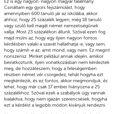
Ez is egy nagyon-nagyon magyar találmány.
Csináltam egy gyors fejszámolást, hogy
amennyiben 600 tanuló jár az iskolába, akkor
ahhoz, hogy 25 százalék legyen, még 18 tanuló
vagy szülő kell magát német nemzetiségűnek
vallja. Most 23 százalékon állunk. Szóval ezen fog
majd múlni az, hogy egy ilyen nagyon fontos
kérdésben valaki a szavát hallathatja-e, vagy sem,
hogy számít-e az, amit mond, vagy nem. Ez megint
nonszensz. Minket például annak idején, amikor
beiratkoztunk, ilyen vonatkozásban nem kérdeztek
meg, de hozzáteszem, hogy a feleségemben
részben német vér csörgedez, tehát hogyha ezt
megkérdezik, és ez fontos, akkor megmondjuk, és
lehet, hogy már csak 17 ember hiányozna a 25
százalékhoz. Szóval ezek a szabályok úgy vannak
kialakítva, hogy nem igazán szerencsések, hogyha
ezt a kérdést a legjobb módon kívánjuk rendezni.