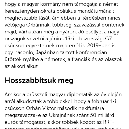
hogy a magyar kormány nem támogatja a német
kereszténydemokrata politikus mandátumának
meghosszabbítását, ám ebben a kérdésben nincs
vétójoga Orbánnak, többségi szavazással döntenek
majd, várhatóan még a nyáron. Jó eséllyel a nagy
országok vezetői a június 13-i olaszországi G7
csúcson egyeztetnek majd erről is. 2019-ben is
egy hasonló, Japánban tartott konferencián
ütötték nyélbe a németek, a franciák és az olaszok
az akkori alkut.
Hosszabbítsuk meg
Amikor a brüsszeli magyar diplomaták az év elején
arról alkudoztak a többiekkel, hogy a február 1-i
csúcson Orbán Viktor második nekifutásra
megszavazza-e az Ukrajnának szánt 50 milliárd
eurós támogatást, akkor többek között az RRF-