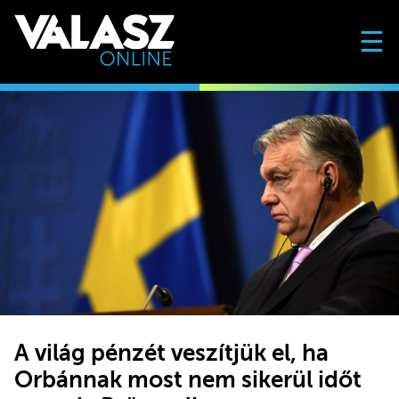
☰
A világ pénzét veszítjük el, ha
Orbánnak most nem sikerül időt