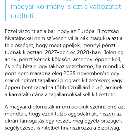
magyar kormány is ezt a változatot
erőlteti.
Ezzel viszont az a baj, hogy az Európai Bizottság
hivatalnokai nem szívesen vállalnák magukra azt a
felelősséget, hogy megtippeljék, mennyi pénzt
tudnak kiosztani 2027-ben és 2028-ban. Jelenleg
annyi pénzt kérnek kölcsön, amennyi éppen kell,
és elég bizarr jogvitákhoz vezethetne, ha mondjuk
pont nem maradna elég 2028 novemberére egy
már elindított tagállami program kifizetésére; vagy
éppen bent ragadna több tízmilliárd euró, aminek
a kamatait utána a tagállamokkal kell kifizettetni.
A magyar diplomaták információink szerint erre azt
mondták, hogy ezek túlzó aggodalmak, hiszen az
ukrán támogatás egy részét, meg egyéb országok
segélyezését is hitelből finanszírozza a Bizottság,