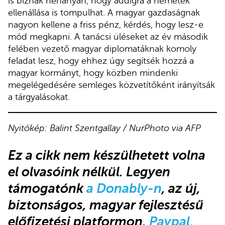
is bíznak néhányan, hogy addigra a németek
ellenállása is tompulhat. A magyar gazdaságnak
nagyon kellene a friss pénz, kérdés, hogy lesz-e
mód megkapni. A tanácsi üléseket az év második
felében vezető magyar diplomatáknak komoly
feladat lesz, hogy ehhez úgy segítsék hozzá a
magyar kormányt, hogy közben mindenki
megelégedésére semleges közvetítőként irányítsák
a tárgyalásokat.
Nyitókép: Balint Szentgallay / NurPhoto via AFP
Ez a cikk
nem készülhetett volna
el olvasóink nélkül. Legyen
támogatónk
a Donably-n
, az új,
biztonságos, magyar fejlesztésű
előfizetési platformon.
Paypal,