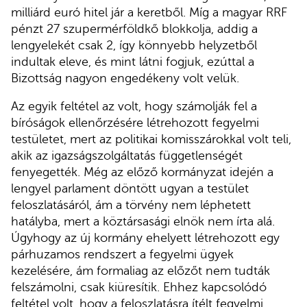
milliárd euró hitel jár a keretből. Míg a magyar RRF
pénzt 27 szupermérföldkő blokkolja, addig a
lengyelekét csak 2, így könnyebb helyzetből
indultak eleve, és mint látni fogjuk, ezúttal a
Bizottság nagyon engedékeny volt velük.
Az egyik feltétel az volt, hogy számolják fel a
bíróságok ellenőrzésére létrehozott fegyelmi
testületet, mert az politikai komisszárokkal volt teli,
akik az igazságszolgáltatás függetlenségét
fenyegették. Még az előző kormányzat idején a
lengyel parlament döntött ugyan a testület
feloszlatásáról, ám a törvény nem léphetett
hatályba, mert a köztársasági elnök nem írta alá.
Úgyhogy az új kormány ehelyett létrehozott egy
párhuzamos rendszert a fegyelmi ügyek
kezelésére, ám formaliag az előzőt nem tudták
felszámolni, csak kiüresítik. Ehhez kapcsolódó
feltétel volt, hogy a feloszlatásra ítélt fegyelmi