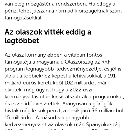
van elég mozgástér a rendszerben. Ha elfogy a
pénz, lehet játszani a harmadik országoknak szánt
támogatásokkal.
Az olaszok vitték eddig a
legtöbbet
Az olasz kormány ebben a vitában fontos
támogatója a magyarnak. Olaszország az RRF-
program legnagyobb kedvezményezettje, és jól is
állnak a többiekhez képest a lehívásokkal, a 191
milliárd eurós keretükből 102 milliárdot már
elvittek, még úgy is, hogy a 2022 őszi
kormányváltás után kicsit átszabták a programokat,
és ezzel időt vesztettek. Arányosan a görögök
hívtak még le sok pénzt, a nekik járó 36 milliárdból
15 milliárdot. A második legnagyobb
kedvezményezett az olaszok után Spanyolország,