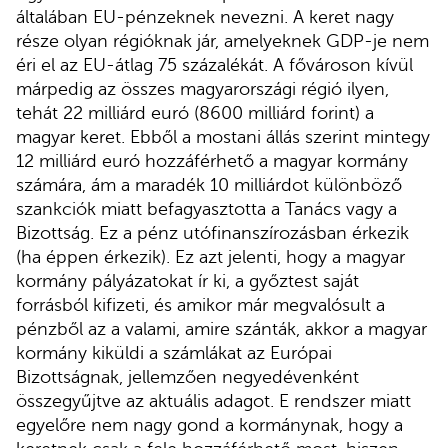
általában EU-pénzeknek nevezni. A keret nagy
része olyan régióknak jár, amelyeknek GDP-je nem
éri el az EU-átlag 75 százalékát. A fővároson kívül
márpedig az összes magyarországi régió ilyen,
tehát 22 milliárd euró (8600 milliárd forint) a
magyar keret. Ebből a mostani állás szerint mintegy
12 milliárd euró hozzáférhető a magyar kormány
számára, ám a maradék 10 milliárdot különböző
szankciók miatt befagyasztotta a Tanács vagy a
Bizottság. Ez a pénz utófinanszírozásban érkezik
(ha éppen érkezik). Ez azt jelenti, hogy a magyar
kormány pályázatokat ír ki, a győztest saját
forrásból kifizeti, és amikor már megvalósult a
pénzből az a valami, amire szánták, akkor a magyar
kormány kiküldi a számlákat az Európai
Bizottságnak, jellemzően negyedévenként
összegyűjtve az aktuális adagot. E rendszer miatt
egyelőre nem nagy gond a kormánynak, hogy a