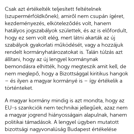
Csak azt értékelték teljesített feltételnek
(szupermérföldkőnek), amiről nem csupán ígéret,
kezdeményezés, elköteleződés volt, hanem
hatályos jogszabályok születtek, és az is előfordult,
hogy ez sem volt elég, mert látni akarták az új
szabályok gyakorlati működését, vagy a hozzájuk
rendelt kormányhatározatokat is. Talán túlzás azt
állítani, hogy az új lengyel kormánynak
bemondásra elhitték, hogy megteszik amit kell, de
nem meglepő, hogy a Bizottsággal kiritikus hangok
– és ilyen a magyar kormányé is – így értékelik a
történteket.
A magyar kormány mindig is azt mondta, hogy az
EU-s szankciók nem technikai jellegűek, azaz nem
a magyar jogrend hiányosságain alapulnak, hanem
politikai támadások. A lengyel ügyben mutatott
bizottsági nagyvonalúság Budapest értékelése