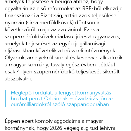
amelyek teljesítése a beugró ahhoz, hogy
egyáltalán az első reformokat az RRF-ből elkezdje
finanszírozni a Bizottság, aztán azok teljesülése
nyomán (sima mérföldkövek) döntsön a
következőről, majd az azutániról. Ezek a
szupermérföldkövek ráadásul jórészt ugyanazok,
amelyek teljesítését az egyéb jogállamisági
eljárásokban követelik a brüsszeli intézmények.
Olyanok, amelyekről kínnal és keservvel alkudozik
a magyar kormány, tavaly egész évben például
csak 4 ilyen szupermérföldkő teljesítését sikerült
abszolválni.
Meglepő fordulat: a lengyel kormányváltás
hozhat pénzt Orbánnak – évadzárás jön az
eurómilliárdokról szóló szappanoperában
Éppen ezért komoly aggodalma a magyar
kormánynak, hogy 2026 végéig alig tud lehívni