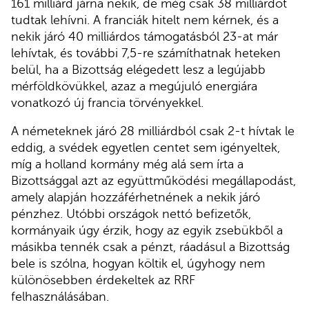
161 milliárd járna nekik, de még csak 38 milliárdot
tudtak lehívni. A franciák hitelt nem kérnek, és a
nekik járó 40 milliárdos támogatásból 23-at már
lehívtak, és további 7,5-re számíthatnak heteken
belül, ha a Bizottság elégedett lesz a legújabb
mérföldkövükkel, azaz a megújuló energiára
vonatkozó új francia törvényekkel.
A németeknek járó 28 milliárdból csak 2-t hívtak le
eddig, a svédek egyetlen centet sem igényeltek,
míg a holland kormány még alá sem írta a
Bizottsággal azt az együttműködési megállapodást,
amely alapján hozzáférhetnének a nekik járó
pénzhez. Utóbbi országok nettó befizetők,
kormányaik úgy érzik, hogy az egyik zsebükből a
másikba tennék csak a pénzt, ráadásul a Bizottság
bele is szólna, hogyan költik el, úgyhogy nem
különösebben érdekeltek az RRF
felhasználásában.