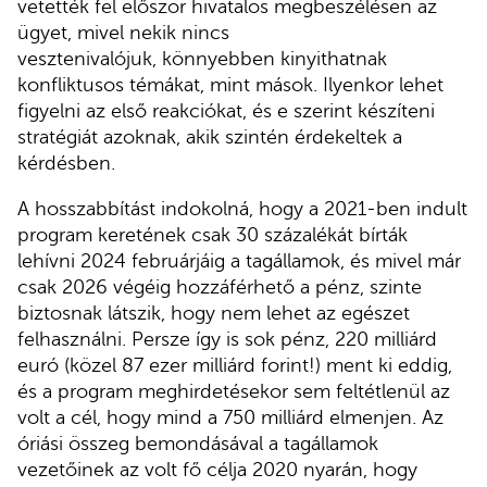
vetették fel először hivatalos megbeszélésen az
ügyet, mivel nekik nincs
vesztenivalójuk, könnyebben kinyithatnak
konfliktusos témákat, mint mások. Ilyenkor lehet
figyelni az első reakciókat, és e szerint készíteni
stratégiát azoknak, akik szintén érdekeltek a
kérdésben.
A hosszabbítást indokolná, hogy a 2021-ben indult
program keretének csak 30 százalékát bírták
lehívni 2024 februárjáig a tagállamok, és mivel már
csak 2026 végéig hozzáférhető a pénz, szinte
biztosnak látszik, hogy nem lehet az egészet
felhasználni. Persze így is sok pénz, 220 milliárd
euró (közel 87 ezer milliárd forint!) ment ki eddig,
és a program meghirdetésekor sem feltétlenül az
volt a cél, hogy mind a 750 milliárd elmenjen. Az
óriási összeg bemondásával a tagállamok
vezetőinek az volt fő célja 2020 nyarán, hogy