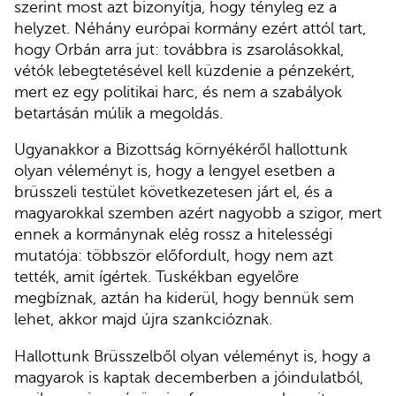
szerint most azt bizonyítja, hogy tényleg ez a
helyzet. Néhány európai kormány ezért attól tart,
hogy Orbán arra jut: továbbra is zsarolásokkal,
vétók lebegtetésével kell küzdenie a pénzekért,
mert ez egy politikai harc, és nem a szabályok
betartásán múlik a megoldás.
Ugyanakkor a Bizottság környékéről hallottunk
olyan véleményt is, hogy a lengyel esetben a
brüsszeli testület következetesen járt el, és a
magyarokkal szemben azért nagyobb a szigor, mert
ennek a kormánynak elég rossz a hitelességi
mutatója: többször előfordult, hogy nem azt
tették, amit ígértek. Tuskékban egyelőre
megbíznak, aztán ha kiderül, hogy bennük sem
lehet, akkor majd újra szankcióznak.
Hallottunk Brüsszelből olyan véleményt is, hogy a
magyarok is kaptak decemberben a jóindulatból,