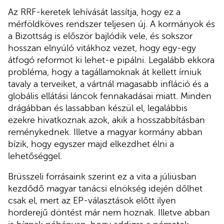
Az RRF-keretek lehívását lassítja, hogy ez a
mérföldköves rendszer teljesen új. A kormányok és
a Bizottság is először bajlódik vele, és sokszor
hosszan elnyúló vitákhoz vezet, hogy egy-egy
átfogó reformot ki lehet-e pipálni. Legalább ekkora
probléma, hogy a tagállamoknak át kellett írniuk
tavaly a terveiket, a vártnál magasabb infláció és a
globális ellátási láncok fennakadásai miatt. Minden
drágábban és lassabban készül el, legalábbis
ezekre hivatkoznak azok, akik a hosszabbításban
reménykednek. Illetve a magyar kormány abban
bízik, hogy egyszer majd elkezdhet élni a
lehetőséggel.
Brüsszeli forrásaink szerint ez a vita a júliusban
kezdődő magyar tanácsi elnökség idején dőlhet
csak el, mert az EP-választások előtt ilyen
horderejű döntést már nem hoznak. Illetve abban