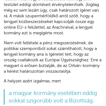
testület eddigi döntéseit érvénytelenítsék. Jogilag
még ez sem lezárt ügy, csak határozott ígéret van
rá. A másik szupermérföldkő arról szólt, hogy a
lengyel közbeszerzéseket kapcsolják össze egy
online EU-s felülettel, az Arachnéval, a lengyel
kormány ezt is megígérte most.
Nem volt feltétele a pénz megszerzésének, de
politikai szempontból sokat számíthatott, hogy a
lengyel kormány arra is ígéretet tett, hogy az
ország csatlakozik az Európai Ügyészséghez. Erre a
magyart is erősen biztatják, de az Orbán-kormány
a kérést határozottan visszautasítja.
A helyzet azért izgalmas, mert
a magyar kormány esetében eddig
sokkal szigorúbb volt a Bizottság.