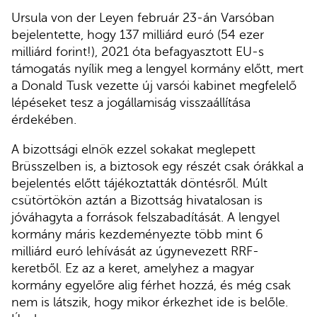
Ursula von der Leyen február 23-án Varsóban
bejelentette, hogy 137 milliárd euró (54 ezer
milliárd forint!), 2021 óta befagyasztott EU-s
támogatás nyílik meg a lengyel kormány előtt, mert
a Donald Tusk vezette új varsói kabinet megfelelő
lépéseket tesz a jogállamiság visszaállítása
érdekében.
A bizottsági elnök ezzel sokakat meglepett
Brüsszelben is, a biztosok egy részét csak órákkal a
bejelentés előtt tájékoztatták döntésről. Múlt
csütörtökön aztán a Bizottság hivatalosan is
jóváhagyta a források felszabadítását. A lengyel
kormány máris kezdeményezte több mint 6
milliárd euró lehívását az úgynevezett RRF-
keretből. Ez az a keret, amelyhez a magyar
kormány egyelőre alig férhet hozzá, és még csak
nem is látszik, hogy mikor érkezhet ide is belőle.