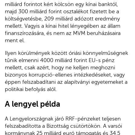
milliárd forintot kért kölcsön egy kínai banktól,
majd 300 milliárd forint osztalékot fizetett be a
költségvetésbe, 209 milliárd adózott eredmény
mellett. Vagyis a kínai hitel lényegében az állam
finanszírozására, és nem az MVM beruházásaira
ment el.
Ilyen körülmények között óriási könnyelműségnek
tűnik elmenni 4000 milliárd forint EU-s pénz
mellett, csak azért, hogy ne kelljen meghozni
bizonyos korrupció-ellenes intézkedéseket, vagy
éppen felszabadítani az alapítványi egyetemeket a
politikai befolyás alól.
A lengyel példa
A Lengyelországnak járó RRF-pénzeket teljesen
felszabadította a Bizottság csütörtökön. A varsói
kormánynak 25 milliárd euró támogatás és 34,5