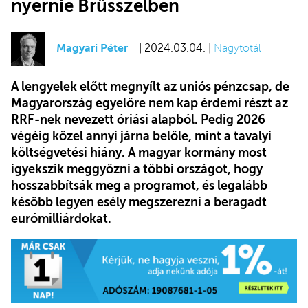
nyernie Brüsszelben
Magyari Péter
| 2024.03.04. |
Nagytotál
A lengyelek előtt megnyílt az uniós pénzcsap, de
Magyarország egyelőre nem kap érdemi részt az
RRF-nek nevezett óriási alapból. Pedig 2026
végéig közel annyi járna belőle, mint a tavalyi
költségvetési hiány. A magyar kormány most
igyekszik meggyőzni a többi országot, hogy
hosszabbítsák meg a programot, és legalább
később legyen esély megszerezni a beragadt
eurómilliárdokat.