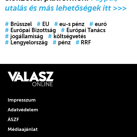
utalás és más lehetőségek itt >>>
#
Brüsszel
#
EU
#
eu-s pénz
#
euró
#
Európai Bizottság
#
Európai Tanács
#
jogállamiság
#
költségvetés
#
Lengyelország
#
pénz
#
RRF
Impresszum
Adatvédelem
ÁSZF
Médiaajánlat