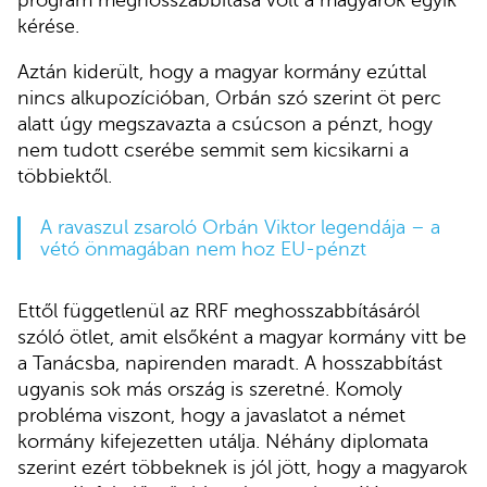
program meghosszabbítása volt a magyarok egyik
kérése.
Aztán kiderült, hogy a magyar kormány ezúttal
nincs alkupozícióban, Orbán szó szerint öt perc
alatt úgy megszavazta a csúcson a pénzt, hogy
nem tudott cserébe semmit sem kicsikarni a
többiektől.
A ravaszul zsaroló Orbán Viktor legendája – a
vétó önmagában nem hoz EU-pénzt
Ettől függetlenül az RRF meghosszabbításáról
szóló ötlet, amit elsőként a magyar kormány vitt be
a Tanácsba, napirenden maradt. A hosszabbítást
ugyanis sok más ország is szeretné. Komoly
probléma viszont, hogy a javaslatot a német
kormány kifejezetten utálja. Néhány diplomata
szerint ezért többeknek is jól jött, hogy a magyarok