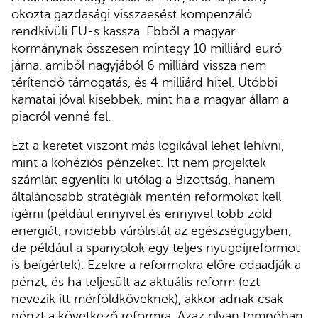
okozta gazdasági visszaesést kompenzáló
rendkívüli EU-s kassza. Ebből a magyar
kormánynak összesen mintegy 10 milliárd euró
járna, amiből nagyjából 6 milliárd vissza nem
térítendő támogatás, és 4 milliárd hitel. Utóbbi
kamatai jóval kisebbek, mint ha a magyar állam a
piacról venné fel.
Ezt a keretet viszont más logikával lehet lehívni,
mint a kohéziós pénzeket. Itt nem projektek
számláit egyenlíti ki utólag a Bizottság, hanem
általánosabb stratégiák mentén reformokat kell
ígérni (például ennyivel és ennyivel több zöld
energiát, rövidebb várólistát az egészségügyben,
de például a spanyolok egy teljes nyugdíjreformot
is beígértek). Ezekre a reformokra előre odaadják a
pénzt, és ha teljesült az aktuális reform (ezt
nevezik itt mérföldköveknek), akkor adnak csak
pénzt a következő reformra. Azaz olyan tempóban