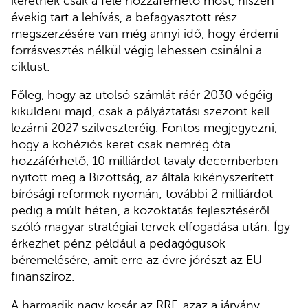
keretnek csak a fele hozzáférhető most, hiszen
évekig tart a lehívás, a befagyasztott rész
megszerzésére van még annyi idő, hogy érdemi
forrásvesztés nélkül végig lehessen csinálni a
ciklust.
Főleg, hogy az utolsó számlát ráér 2030 végéig
kiküldeni majd, csak a pályáztatási szezont kell
lezárni 2027 szilveszteréig. Fontos megjegyezni,
hogy a kohéziós keret csak nemrég óta
hozzáférhető, 10 milliárdot tavaly decemberben
nyitott meg a Bizottság, az általa kikényszerített
bírósági reformok nyomán; további 2 milliárdot
pedig a múlt héten, a közoktatás fejlesztéséről
szóló magyar stratégiai tervek elfogadása után. Így
érkezhet pénz például a pedagógusok
béremelésére, amit erre az évre jórészt az EU
finanszíroz.
A harmadik nagy kosár az RRF, azaz a járvány