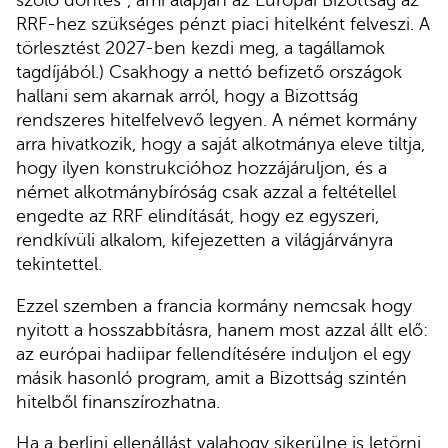
szóló döntés”, ami alapján az Európai Bizottság az
RRF-hez szükséges pénzt piaci hitelként felveszi. A
törlesztést 2027-ben kezdi meg, a tagállamok
tagdíjából.) Csakhogy a nettó befizető országok
hallani sem akarnak arról, hogy a Bizottság
rendszeres hitelfelvevő legyen. A német kormány
arra hivatkozik, hogy a saját alkotmánya eleve tiltja,
hogy ilyen konstrukcióhoz hozzájáruljon, és a
német alkotmánybíróság csak azzal a feltétellel
engedte az RRF elindítását, hogy ez egyszeri,
rendkívüli alkalom, kifejezetten a világjárványra
tekintettel.
Ezzel szemben a francia kormány nemcsak hogy
nyitott a hosszabbításra, hanem most azzal állt elő:
az európai hadiipar fellendítésére induljon el egy
másik hasonló program, amit a Bizottság szintén
hitelből finanszírozhatna.
Ha a berlini ellenállást valahogy sikerülne is letörni,