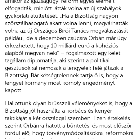
amikor az igazságügyi reform egyes elemeit
elfogadták, mielőtt látták volna az új szabályok
gyakorlati átültetését. „Ha a Bizottság nagyon
szőrszálhasogató akart volna lenni, megvárhatták
volna az új Országos Bírói Tanács megválasztását
például, de a decemberi csúcsra Orbán már úgy
érkezhetett, hogy 10 milliárd euró a kohéziós
alapból megvan neki” – fogalmazott egy keleti
tagállam diplomatája, aki szerint a politikai
gesztusokkal nemcsak a lengyelek felé játszik a
Bizottság. Bár kétségtelennek tartja ő is, hogy a
lengyel kormány most komoly engedményt
kapott.
Hallottunk olyan brüsszeli véleményeket is, hogy a
Bizottság jól használta a korbács és kenyér
taktikáját a két országgal szemben. Ezen értékelés
szerint Orbánra hatott a büntetés, és most először
fordul elő, hogy törvénymódosításokra, reformokra