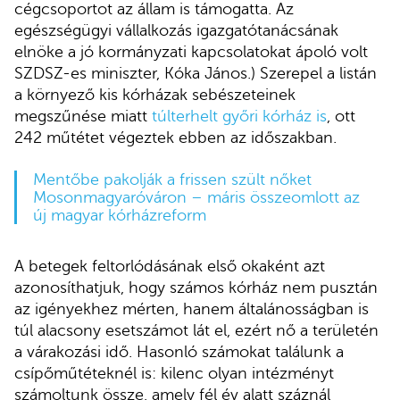
cégcsoportot az állam is támogatta. Az
egészségügyi vállalkozás igazgatótanácsának
elnöke a jó kormányzati kapcsolatokat ápoló volt
SZDSZ-es miniszter, Kóka János.) Szerepel a listán
a környező kis kórházak sebészeteinek
megszűnése miatt
túlterhelt győri kórház is
, ott
242 műtétet végeztek ebben az időszakban.
Mentőbe pakolják a frissen szült nőket
Mosonmagyaróváron – máris összeomlott az
új magyar kórházreform
A betegek feltorlódásának első okaként azt
azonosíthatjuk, hogy számos kórház nem pusztán
az igényekhez mérten, hanem általánosságban is
túl alacsony esetszámot lát el, ezért nő a területén
a várakozási idő. Hasonló számokat találunk a
csípőműtéteknél is: kilenc olyan intézményt
számoltunk össze, amely fél év alatt száznál