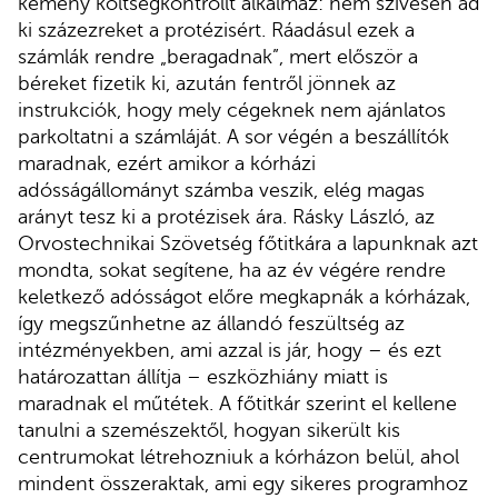
kemény költségkontrollt alkalmaz: nem szívesen ad
ki százezreket a protézisért. Ráadásul ezek a
számlák rendre „beragadnak”, mert először a
béreket fizetik ki, azután fentről jönnek az
instrukciók, hogy mely cégeknek nem ajánlatos
parkoltatni a számláját. A sor végén a beszállítók
maradnak, ezért amikor a kórházi
adósságállományt számba veszik, elég magas
arányt tesz ki a protézisek ára. Rásky László, az
Orvostechnikai Szövetség főtitkára a lapunknak azt
mondta, sokat segítene, ha az év végére rendre
keletkező adósságot előre megkapnák a kórházak,
így megszűnhetne az állandó feszültség az
intézményekben, ami azzal is jár, hogy – és ezt
határozattan állítja – eszközhiány miatt is
maradnak el műtétek. A főtitkár szerint el kellene
tanulni a szemészektől, hogyan sikerült kis
centrumokat létrehozniuk a kórházon belül, ahol
mindent összeraktak, ami egy sikeres programhoz