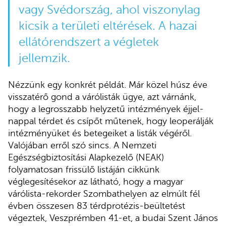
vagy Svédország, ahol viszonylag
kicsik a területi eltérések. A hazai
ellátórendszert a végletek
jellemzik.
Nézzünk egy konkrét példát. Már közel húsz éve
visszatérő gond a várólisták ügye, azt várnánk,
hogy a legrosszabb helyzetű intézmények éjjel-
nappal térdet és csípőt műtenek, hogy leoperálják
intézményüket és betegeiket a listák végéről.
Valójában erről szó sincs. A Nemzeti
Egészségbiztosítási Alapkezelő (NEAK)
folyamatosan frissülő listáján cikkünk
véglegesítésekor az látható, hogy a magyar
várólista-rekorder Szombathelyen az elmúlt fél
évben összesen 83 térdprotézis-beültetést
végeztek, Veszprémben 41-et, a budai Szent János