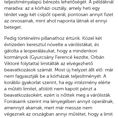
teljesítményalapú bérezés lehetőségét. A példáknál
maradva: az a kórházi osztály, amely heti egy
térdet vagy két csípőt operál, pontosan annyit fizet
az orvosainak, mint ahol naponta látnak el ennyi
beteget.
Pedig történelmi pillanathoz értünk. Közel két
évtizeden keresztül növelte a várólistákat, és
gátolta a leoperálásukat, hogy a mindenkori
kormányok (Gyurcsány Ferencé kezdte, Orbán
Viktoré folytatta) limitálták az elvégezhető
beavatkozások számát. Most új helyzet állt elő: már
nem fagyasztják be a kórházak teljesítményét. A
korábbi gyakorlat szerint, ha egy intézmény elérte
a műtéti limitet, afölött nem kapott pénzt a
beavatkozásokért, ezért is nőttek meg a várólisták.
Forrásaink szerint ma lényegében annyit operálnak,
amennyit akarnak, mert már messze nem
végeznek az országban annyi műtétet, hogy a limit