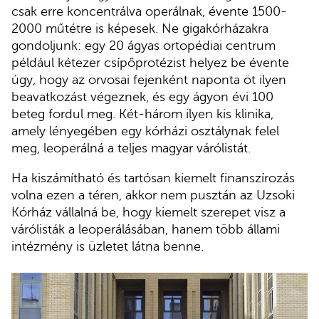
csak erre koncentrálva operálnak, évente 1500-
2000 műtétre is képesek. Ne gigakórházakra
gondoljunk: egy 20 ágyas ortopédiai centrum
például kétezer csípőprotézist helyez be évente
úgy, hogy az orvosai fejenként naponta öt ilyen
beavatkozást végeznek, és egy ágyon évi 100
beteg fordul meg. Két-három ilyen kis klinika,
amely lényegében egy kórházi osztálynak felel
meg, leoperálná a teljes magyar várólistát.
Ha kiszámítható és tartósan kiemelt finanszírozás
volna ezen a téren, akkor nem pusztán az Uzsoki
Kórház vállalná be, hogy kiemelt szerepet visz a
várólisták a leoperálásában, hanem több állami
intézmény is üzletet látna benne.