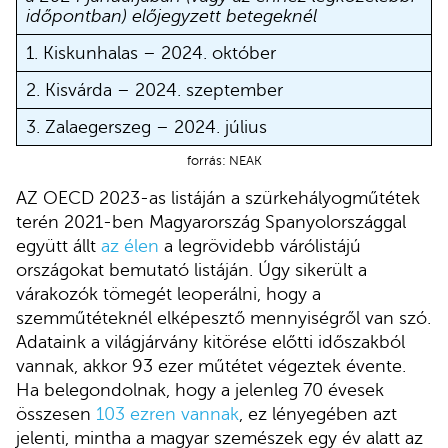
időpontban) előjegyzett betegeknél
1. Kiskunhalas – 2024. október
2. Kisvárda – 2024. szeptember
3. Zalaegerszeg – 2024. július
forrás: NEAK
AZ OECD 2023-as listáján a szürkehályogműtétek
terén 2021-ben Magyarország Spanyolországgal
együtt állt
az élen
a legrövidebb várólistájú
országokat bemutató listáján. Úgy sikerült a
várakozók tömegét leoperálni, hogy a
szemműtéteknél elképesztő mennyiségről van szó.
Adataink a világjárvány kitörése előtti időszakból
vannak, akkor 93 ezer műtétet végeztek évente.
Ha belegondolnak, hogy a jelenleg 70 évesek
összesen
103 ezren vannak
, ez lényegében azt
jelenti, mintha a magyar szemészek egy év alatt az