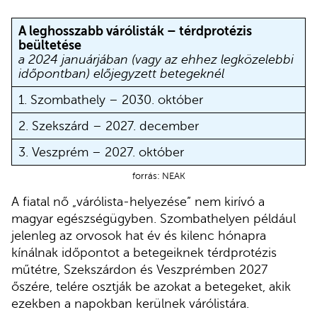
A leghosszabb várólisták –
térdprotézis
beültetése
a 2024 januárjában (vagy az ehhez legközelebbi
időpontban) előjegyzett betegeknél
1. Szombathely – 2030. október
2. Szekszárd – 2027. december
3. Veszprém – 2027. október
forrás: NEAK
A fiatal nő „várólista-helyezése” nem kirívó a
magyar egészségügyben. Szombathelyen például
jelenleg az orvosok hat év és kilenc hónapra
kínálnak időpontot a betegeiknek térdprotézis
műtétre, Szekszárdon és Veszprémben 2027
őszére, telére osztják be azokat a betegeket, akik
ezekben a napokban kerülnek várólistára.