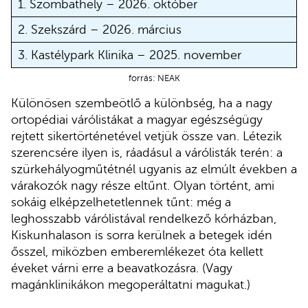
1. Szombathely – 2026. október
2. Szekszárd – 2026. március
3. Kastélypark Klinika – 2025. november
forrás: NEAK
Különösen szembeötlő a különbség, ha a nagy
ortopédiai várólistákat a magyar egészségügy
rejtett sikertörténetével vetjük össze van. Létezik
szerencsére ilyen is, ráadásul a várólisták terén: a
szürkehályogműtétnél ugyanis az elmúlt években a
várakozók nagy része eltűnt. Olyan történt, ami
sokáig elképzelhetetlennek tűnt: még a
leghosszabb várólistával rendelkező kórházban,
Kiskunhalason is sorra kerülnek a betegek idén
ősszel, miközben emberemlékezet óta kellett
éveket várni erre a beavatkozásra. (Vagy
magánklinikákon megoperáltatni magukat.)