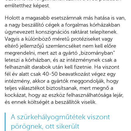
említetthez képest.
Holott a magasabb esetszámnak más hatása is van,
a nagy beszállító cégek a forgalmas kórházakban
úgynevezett konszignációs raktárat telepítenek.
Vagyis a különböző méretű protéziseket vagy
eltérő jellemzőjű szemlencséket nem kell előre
megrendelni, mert azt a gyártó „bizományban”
leteszi a kórházban, és az intézménynek csak a
felhasznált darabok után kell fizetnie. Ha viszont
fél év alatt csak 40-50 beavatkozást végez egy
intézmény, akkor a gyártók meggondolják, hogy
teljes választékot biztosítsanak, mert megnő a
kockázat, hogy az eszköz felhasználhatósága lejár,
és ennek költségét a beszállítók viselik.
A szürkehályogműtétek viszont
pörögnek, ott sikerült