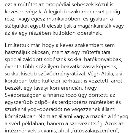
ezt a műtétet az ortopédiai sebészek közül is
kevesen végzik. A legjobb szakembereket pedig
rész- vagy egész munkaidőben, és gyakran a
stábjukkal együtt elcsábítják a magánklinikák vagy
az év egy részében külföldön operálnak.
Említettük már, hogy a kevés szakembert sem
használjuk okosan, mert az egy műtétfajtára
specializálódott sebészek sokkal hatékonyabbak,
évente több száz ilyen beavatkozásra képesek,
sokkal kisebb szövődményrátával. Végh Attila, aki
korábban több külföldi kórházat is vezetett, arról
beszélt egy tavalyi konferencián, hogy
Svédországban a finanszírozó úgy döntött: az
egyszerűbb csípő- és térdprotézis műtéteket és
szürkehályog-operációt ne végezzenek állami
kórházakban. Nem az állami vagy a magán a lényeg
a svéd példában, hanem a szervezettség. Azok az
intézmények ugyanis, ahol „futószalagszerűen”,