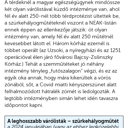
A térdeknél a magyar egészségügynek mindössze
két olyan várólistával küzdő intézménye van, ahol
fél év alatt 250-nél több térdprotézist ültettek be,
a szürkehályogműtéteknél viszont a NEAK-listán
ennek éppen az ellenkezője játszik: öt olyan
intézmény van, amely fél év alatt 250 műtétnél
kevesebbet látott el. Három kórház ezernél is
többet operált (az Uzsoki, a nyíregyházi és az 1251
operációval élen járó fővárosi Bajcsy-Zsilinszky
Kórház.) Tehát a szemműtéteket jó néhány
intézmény tényleg „futószalagon” végzi, és ez az
egyik oka annak, hogy mára kikerültek a vörös
zónából, sőt, a Covid miatti kényszerszünet alatt
felhalmozódott hátralék zömét is ledolgozták. A
legtöbb intézményben simán lehet idén tavaszra
időpontot kapni.
A leghosszabb várólisták – szürkehályogműtét
a 2024 januárjában (vagy az ehhez legközelebbi