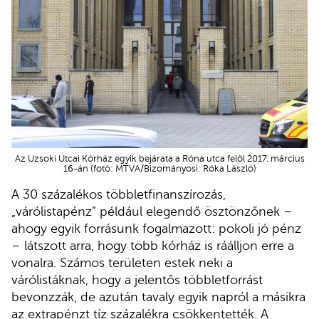
Az Uzsoki Utcai Kórház egyik bejárata a Róna utca felől 2017. március
16-án (fotó: MTVA/Bizományosi: Róka László)
A 30 százalékos többletfinanszírozás,
„várólistapénz” például elegendő ösztönzőnek –
ahogy egyik forrásunk fogalmazott: pokoli jó pénz
– látszott arra, hogy több kórház is ráálljon erre a
vonalra. Számos területen estek neki a
várólistáknak, hogy a jelentős többletforrást
bevonzzák, de azután tavaly egyik napról a másikra
az extrapénzt tíz százalékra csökkentették. A