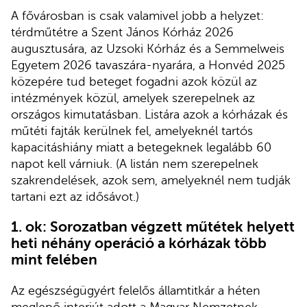
A fővárosban is csak valamivel jobb a helyzet:
térdműtétre a Szent János Kórház 2026
augusztusára, az Uzsoki Kórház és a Semmelweis
Egyetem 2026 tavaszára-nyarára, a Honvéd 2025
közepére tud beteget fogadni azok közül az
intézmények közül, amelyek szerepelnek az
országos kimutatásban. Listára azok a kórházak és
műtéti fajták kerülnek fel, amelyeknél tartós
kapacitáshiány miatt a betegeknek legalább 60
napot kell várniuk. (A listán nem szerepelnek
szakrendelések, azok sem, amelyeknél nem tudják
tartani ezt az idősávot.)
1. ok: Sorozatban végzett műtétek helyett
heti néhány operáció a kórházak több
mint felében
Az egészségügyért felelős államtitkár a héten
meglepő interjút adott a Magyar Nemzetnek,