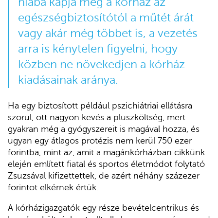
hiába kapja meg a kórház az
egészségbiztosítótól a műtét árát
vagy akár még többet is, a vezetés
arra is kénytelen figyelni, hogy
közben ne növekedjen a kórház
kiadásainak aránya.
Ha egy biztosított például pszichiátriai ellátásra
szorul, ott nagyon kevés a pluszköltség, mert
gyakran még a gyógyszereit is magával hozza, és
ugyan egy átlagos protézis nem kerül 750 ezer
forintba, mint az, amit a magánkórházban cikkünk
elején említett fiatal és sportos életmódot folytató
Zsuzsával kifizettettek, de azért néhány százezer
forintot elkérnek értük.
A kórházigazgatók egy része bevételcentrikus és