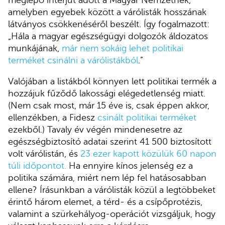
amelyben egyebek között a várólisták hosszának
látványos csökkenéséről beszélt. Így fogalmazott:
„Hála a magyar egészségügyi dolgozók áldozatos
munkájának,
már nem sokáig lehet politikai
terméket csinálni a várólistákból
.”
Valójában a listákból könnyen lett politikai termék a
hozzájuk fűződő lakossági elégedetlenség miatt.
(Nem csak most, már 15 éve is, csak éppen akkor,
ellenzékben, a Fidesz
csinált politikai terméket
ezekből.) Tavaly év végén mindenesetre az
egészségbiztosító adatai szerint 41 500 biztosított
volt várólistán, és
23 ezer kapott közülük 60 napon
túli időpontot.
Ha ennyire kínos jelenség ez a
politika számára, miért nem lép fel hatásosabban
ellene? Írásunkban a várólisták közül a legtöbbeket
érintő három elemet, a térd- és a csípőprotézis,
valamint a szürkehályog-operációt vizsgáljuk, hogy