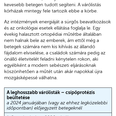
kevesebb betegen tudott segíteni. A várólistás
kórházak mintegy fele tartozik ebbe a körbe.
Az intézmények energiáját a sürgős beavatkozások
és az onkológiai esetek ellátása foglalja le. Egy
évekig halasztott ortopédiai műtétbe általában
nem halnak bele az emberek, ám ettől még a
betegek számára nem kis kihívás az állandó
fájdalom elviselése, a családok számára pedig az
önálló életvitelét feladni kénytelen rokon, aki
egyébként a modern sebészeti eljárásoknak
köszönhetően a műtét után akár napokkal újra
mozgásképessé válhatna.
A leghosszabb várólisták –
csípőprotézis
beültetése
a 2024 januárjában (vagy az ehhez legközelebbi
időpontban) előjegyzett betegeknél