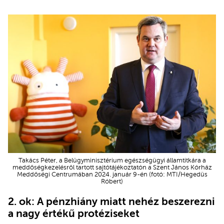
Takács Péter, a Belügyminisztérium egészségügyi államtitkára a
meddőségkezelésről tartott sajtótájékoztatón a Szent János Kórház
Meddőségi Centrumában 2024. január 9-én (fotó: MTI/Hegedüs
Róbert)
2. ok: A pénzhiány miatt nehéz beszerezni
a nagy értékű protéziseket