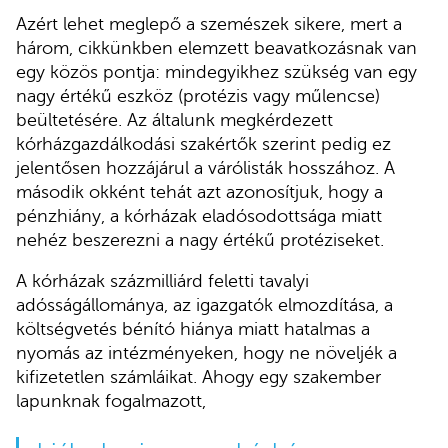
Azért lehet meglepő a szemészek sikere, mert a
három, cikkünkben elemzett beavatkozásnak van
egy közös pontja: mindegyikhez szükség van egy
nagy értékű eszköz (protézis vagy műlencse)
beültetésére. Az általunk megkérdezett
kórházgazdálkodási szakértők szerint pedig ez
jelentősen hozzájárul a várólisták hosszához. A
második okként tehát azt azonosítjuk, hogy a
pénzhiány, a kórházak eladósodottsága miatt
nehéz beszerezni a nagy értékű protéziseket.
A kórházak százmilliárd feletti tavalyi
adósságállománya, az igazgatók elmozdítása, a
költségvetés bénító hiánya miatt hatalmas a
nyomás az intézményeken, hogy ne növeljék a
kifizetetlen számláikat. Ahogy egy szakember
lapunknak fogalmazott,