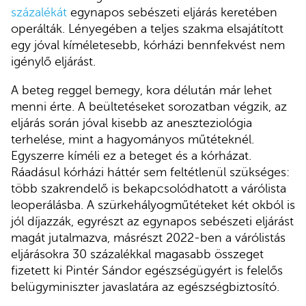
százalékát
egynapos sebészeti eljárás keretében
operálták. Lényegében a teljes szakma elsajátított
egy jóval kíméletesebb, kórházi bennfekvést nem
igénylő eljárást.
A beteg reggel bemegy, kora délután már lehet
menni érte. A beültetéseket sorozatban végzik, az
eljárás során jóval kisebb az aneszteziológia
terhelése, mint a hagyományos műtéteknél.
Egyszerre kíméli ez a beteget és a kórházat.
Ráadásul kórházi háttér sem feltétlenül szükséges:
több szakrendelő is bekapcsolódhatott a várólista
leoperálásba. A szürkehályogműtéteket két okból is
jól díjazzák, egyrészt az egynapos sebészeti eljárást
magát jutalmazva, másrészt 2022-ben a várólistás
eljárásokra 30 százalékkal magasabb összeget
fizetett ki Pintér Sándor egészségügyért is felelős
belügyminiszter javaslatára az egészségbiztosító.