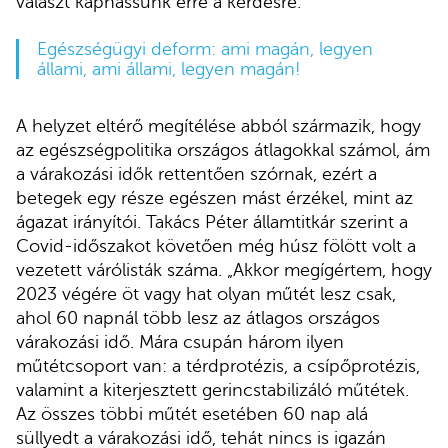
választ kaphassunk erre a kérdésre.
Egészségügyi deform: ami magán, legyen
állami, ami állami, legyen magán!
A helyzet eltérő megítélése abból származik, hogy
az egészségpolitika országos átlagokkal számol, ám
a várakozási idők rettentően szórnak, ezért a
betegek egy része egészen mást érzékel, mint az
ágazat irányítói. Takács Péter államtitkár szerint a
Covid-időszakot követően még húsz fölött volt a
vezetett várólisták száma. „Akkor megígértem, hogy
2023 végére öt vagy hat olyan műtét lesz csak,
ahol 60 napnál több lesz az átlagos országos
várakozási idő. Mára csupán három ilyen
műtétcsoport van: a térdprotézis, a csípőprotézis,
valamint a kiterjesztett gerincstabilizáló műtétek.
Az összes többi műtét esetében 60 nap alá
süllyedt a várakozási idő, tehát nincs is igazán