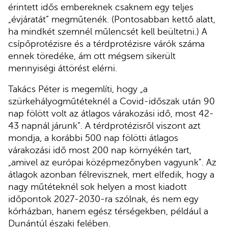
érintett idős embereknek csaknem egy teljes
„évjáratát” megműtenék. (Pontosabban kettő alatt,
ha mindkét szemnél műlencsét kell beültetni.) A
csípőprotézisre és a térdprotézisre várók száma
ennek töredéke, ám ott mégsem sikerült
mennyiségi áttörést elérni.
Takács Péter is megemlíti, hogy „a
szürkehályogműtéteknél a Covid-időszak után 90
nap fölött volt az átlagos várakozási idő, most 42-
43 napnál járunk”. A térdprotézisről viszont azt
mondja, a korábbi 500 nap fölötti átlagos
várakozási idő most 200 nap környékén tart,
„amivel az európai középmezőnyben vagyunk”. Az
átlagok azonban félrevisznek, mert elfedik, hogy a
nagy műtéteknél sok helyen a most kiadott
időpontok 2027-2030-ra szólnak, és nem egy
kórházban, hanem egész térségekben, például a
Dunántúl északi felében.