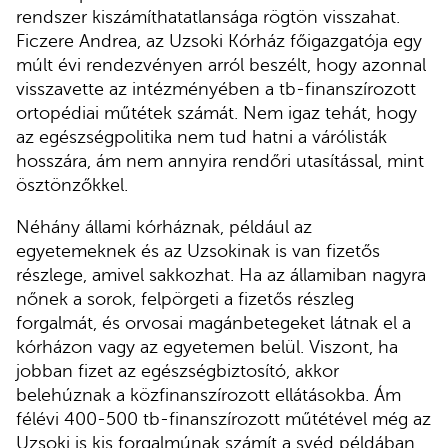
rendszer kiszámíthatatlansága rögtön visszahat.
Ficzere Andrea, az Uzsoki Kórház főigazgatója egy
múlt évi rendezvényen arról beszélt, hogy azonnal
visszavette az intézményében a tb-finanszírozott
ortopédiai műtétek számát. Nem igaz tehát, hogy
az egészségpolitika nem tud hatni a várólisták
hosszára, ám nem annyira rendőri utasítással, mint
ösztönzőkkel.
Néhány állami kórháznak, például az
egyetemeknek és az Uzsokinak is van fizetős
részlege, amivel sakkozhat. Ha az államiban nagyra
nőnek a sorok, felpörgeti a fizetős részleg
forgalmát, és orvosai magánbetegeket látnak el a
kórházon vagy az egyetemen belül. Viszont, ha
jobban fizet az egészségbiztosító, akkor
belehúznak a közfinanszírozott ellátásokba. Ám
félévi 400-500 tb-finanszírozott műtétével még az
Uzsoki is kis forgalmúnak számít a svéd példában