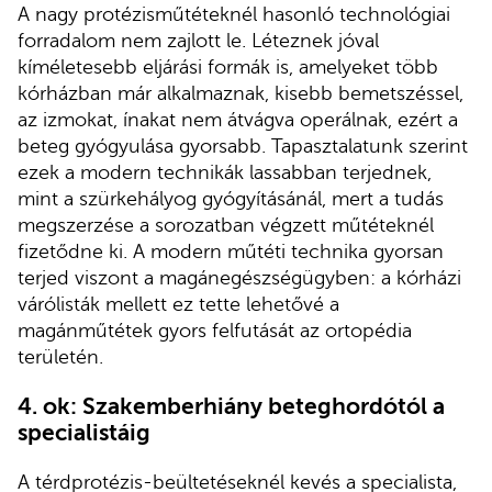
A nagy protézisműtéteknél hasonló technológiai
forradalom nem zajlott le. Léteznek jóval
kíméletesebb eljárási formák is, amelyeket több
kórházban már alkalmaznak, kisebb bemetszéssel,
az izmokat, ínakat nem átvágva operálnak, ezért a
beteg gyógyulása gyorsabb. Tapasztalatunk szerint
ezek a modern technikák lassabban terjednek,
mint a szürkehályog gyógyításánál, mert a tudás
megszerzése a sorozatban végzett műtéteknél
fizetődne ki. A modern műtéti technika gyorsan
terjed viszont a magánegészségügyben: a kórházi
várólisták mellett ez tette lehetővé a
magánműtétek gyors felfutását az ortopédia
területén.
4. ok: Szakemberhiány beteghordótól a
specialistáig
A térdprotézis-beültetéseknél kevés a specialista,