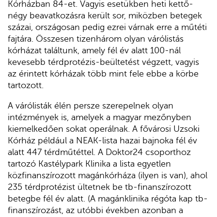
Kórházban 84-et. Vagyis esetükben heti kettő-
négy beavatkozásra került sor, miközben betegek
százai, országosan pedig ezrei várnak erre a műtéti
fajtára. Összesen tizenhárom olyan várólistás
kórházat találtunk, amely fél év alatt 100-nál
kevesebb térdprotézis-beültetést végzett, vagyis
az érintett kórházak több mint fele ebbe a körbe
tartozott.
A várólisták élén persze szerepelnek olyan
intézmények is, amelyek a magyar mezőnyben
kiemelkedően sokat operálnak. A fővárosi Uzsoki
Kórház például a NEAK-lista hazai bajnoka fél év
alatt 447 térdműtéttel. A Doktor24 csoporthoz
tartozó Kastélypark Klinika a lista egyetlen
közfinanszírozott magánkórháza (ilyen is van), ahol
235 térdprotézist ültetnek be tb-finanszírozott
betegbe fél év alatt. (A magánklinika régóta kap tb-
finanszírozást, az utóbbi években azonban a