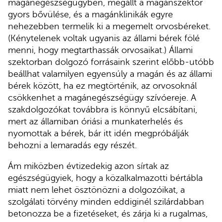
magánegészségügyben, megállt a magánszektor
gyors bővülése, és a magánklinikák egyre
nehezebben termelik ki a megemelt orvosbéreket.
(Kénytelenek voltak ugyanis az állami bérek fölé
menni, hogy megtarthassák orvosaikat.) Állami
szektorban dolgozó forrásaink szerint előbb-utóbb
beállhat valamilyen egyensúly a magán és az állami
bérek között, ha ez megtörténik, az orvosoknál
csökkenhet a magánegészségügy szívóereje. A
szakdolgozókat továbbra is könnyű elcsábítani,
mert az államiban óriási a munkaterhelés és
nyomottak a bérek, bár itt idén megpróbálják
behozni a lemaradás egy részét.
Ám miközben évtizedekig azon sírtak az
egészségügyiek, hogy a közalkalmazotti bértábla
miatt nem lehet ösztönözni a dolgozóikat, a
szolgálati törvény minden eddiginél szilárdabban
betonozza be a fizetéseket, és zárja ki a rugalmas,