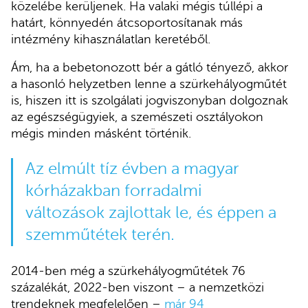
közelébe kerüljenek. Ha valaki mégis túllépi a
határt, könnyedén átcsoportosítanak más
intézmény kihasználatlan keretéből.
Ám, ha a bebetonozott bér a gátló tényező, akkor
a hasonló helyzetben lenne a szürkehályogműtét
is, hiszen itt is szolgálati jogviszonyban dolgoznak
az egészségügyiek, a szemészeti osztályokon
mégis minden másként történik.
Az elmúlt tíz évben a magyar
kórházakban forradalmi
változások zajlottak le, és éppen a
szemműtétek terén.
2014-ben még a szürkehályogműtétek 76
százalékát, 2022-ben viszont – a nemzetközi
trendeknek megfelelően –
már 94