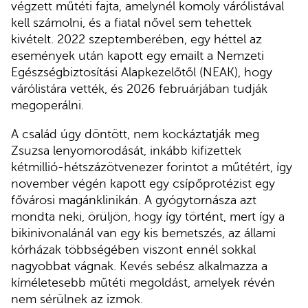
végzett műtéti fajta, amelynél komoly várólistával
kell számolni, és a fiatal nővel sem tehettek
kivételt. 2022 szeptemberében, egy héttel az
események után kapott egy emailt a Nemzeti
Egészségbiztosítási Alapkezelőtől (NEAK), hogy
várólistára vették, és 2026 februárjában tudják
megoperálni.
A család úgy döntött, nem kockáztatják meg
Zsuzsa lenyomorodását, inkább kifizettek
kétmillió-hétszázötvenezer forintot a műtétért, így
november végén kapott egy csípőprotézist egy
fővárosi magánklinikán. A gyógytornásza azt
mondta neki, örüljön, hogy így történt, mert így a
bikinivonalánál van egy kis bemetszés, az állami
kórházak többségében viszont ennél sokkal
nagyobbat vágnak. Kevés sebész alkalmazza a
kíméletesebb műtéti megoldást, amelyek révén
nem sérülnek az izmok.