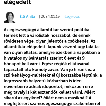
elégedett
Élő Anita
| 2024.01.19. |
Nagytotál
Az egészségügyi államtitkár szerint politikai
termék lett a várólisták hosszából, de ennek
rövidesen vége, olyan jelentős a csökkenés. Az
államtitkár elégedett, lapunk viszont úgy találta:
van olyan ellátás, amelyre ezekben a napokban a
hivatalos nyilvántartás szerint 6 évet és 9
hónapot kell várni. Egész régiók ellátásánál
tapasztalható komoly zavar. Van jó hírünk is: a
szürkehályog-műtéteknél új korszakba léptünk, a
legrosszabb helyzetű kórházban is idén
novemberre adnak időpontot, miközben erre
még tavaly is két esztendőt kellett várni. Miért
sikerül az egyiknél? Miért nem a másiknál? A
megfejtésért számos egészségügyi szakemberrel