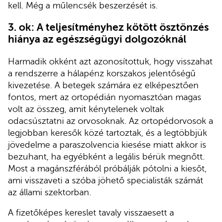
kell. Még a műlencsék beszerzését is.
3. ok: A teljesítményhez kötött ösztönzés
hiánya az egészségügyi dolgozóknál
Harmadik okként azt azonosítottuk, hogy visszahat
a rendszerre a hálapénz korszakos jelentőségű
kivezetése. A betegek számára ez elképesztően
fontos, mert az ortopédián nyomasztóan magas
volt az összeg, amit kénytelenek voltak
odacsúsztatni az orvosoknak. Az ortopédorvosok a
legjobban keresők közé tartoztak, és a legtöbbjük
jövedelme a paraszolvencia kiesése miatt akkor is
bezuhant, ha egyébként a legális bérük megnőtt.
Most a magánszférából próbálják pótolni a kiesőt,
ami visszaveti a szóba jöhető specialisták számát
az állami szektorban.
A fizetőképes kereslet tavaly visszaesett a