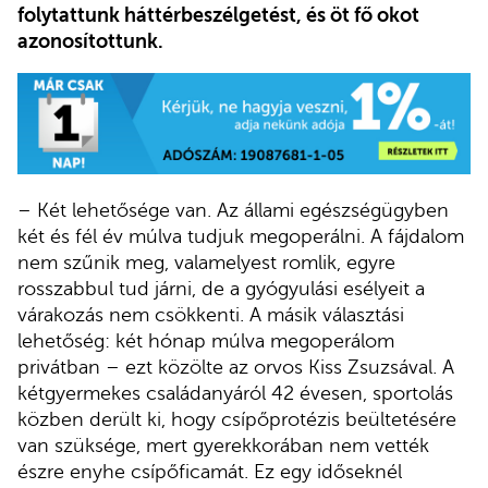
folytattunk háttérbeszélgetést, és öt fő okot
azonosítottunk.
– Két lehetősége van. Az állami egészségügyben
két és fél év múlva tudjuk megoperálni. A fájdalom
nem szűnik meg, valamelyest romlik, egyre
rosszabbul tud járni, de a gyógyulási esélyeit a
várakozás nem csökkenti. A másik választási
lehetőség: két hónap múlva megoperálom
privátban – ezt közölte az orvos Kiss Zsuzsával. A
kétgyermekes családanyáról 42 évesen, sportolás
közben derült ki, hogy csípőprotézis beültetésére
van szüksége, mert gyerekkorában nem vették
észre enyhe csípőficamát. Ez egy időseknél