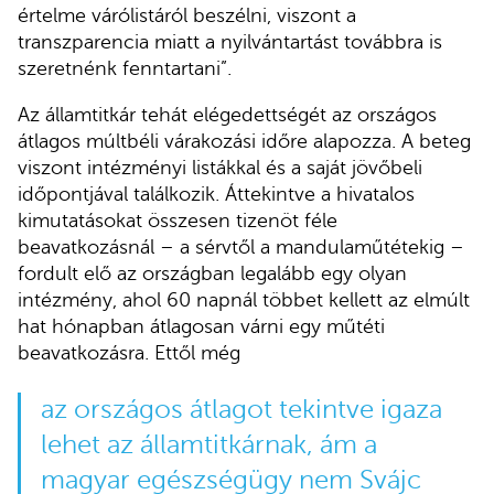
értelme várólistáról beszélni, viszont a
transzparencia miatt a nyilvántartást továbbra is
szeretnénk fenntartani”.
Az államtitkár tehát elégedettségét az országos
átlagos múltbéli várakozási időre alapozza. A beteg
viszont intézményi listákkal és a saját jövőbeli
időpontjával találkozik. Áttekintve a hivatalos
kimutatásokat összesen tizenöt féle
beavatkozásnál – a sérvtől a mandulaműtétekig –
fordult elő az országban legalább egy olyan
intézmény, ahol 60 napnál többet kellett az elmúlt
hat hónapban átlagosan várni egy műtéti
beavatkozásra. Ettől még
az országos átlagot tekintve igaza
lehet az államtitkárnak, ám a
magyar egészségügy nem Svájc