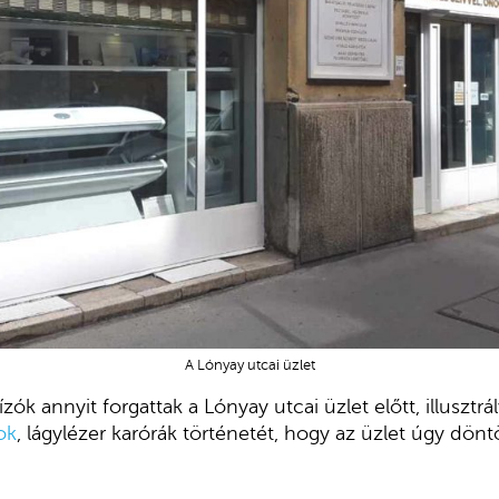
A Lónyay utcai üzlet
ízók annyit forgattak a Lónyay utcai üzlet előtt, illusztrá
ok
, lágylézer karórák történetét, hogy az üzlet úgy dönt