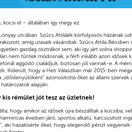
ki, kocsi el – általában így megy ez.
Lónyay utcában. Szűcs Attiláék körfolyosós házának ud
rakozott, amíg utasaik vásároltak. Szűcs Attila Bécsben sz
gyetlen gazdag osztrákot sem, aki így járt volna shoppin
lán nem tűntek módosnak, a férfi inkább azon idősek k
efonál aggódó családjuk, biztosan jól vannak-e. A mérn
k. Kiderült, hogy a Heti Válaszban már 2015-ben megjel
 „időslenyúlóként” azonosította őket az állami szervek á
 határozatok alapján.
 kis rémület jót tesz az üzletnek
!
álta, hogy amikor az idősek újra beszálltak a kocsiba, ve
armincas éveiben járó, sportos alkatú, karcsúsított inge
ítő”, aki hazakísérte őket, hogy elegendő pénzt vegyene
nek fizetni.