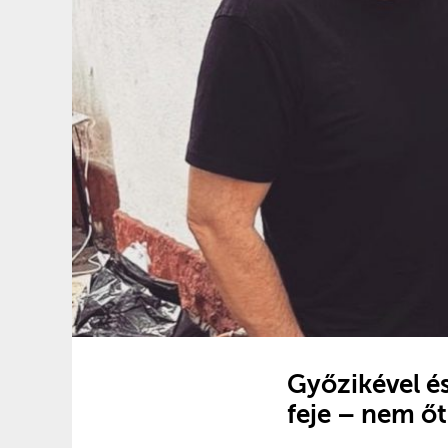
Győzikével é
feje – nem őt