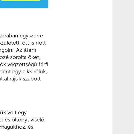
varában egyszerre
ületett, ott is nőtt
golni. Az itteni
özé sorolta őket,
ök végzettségű férfi
ent egy cikk róluk,
ltal rájuk szabott
lük volt egy
t és öltönyt viselő
k magukhoz, és