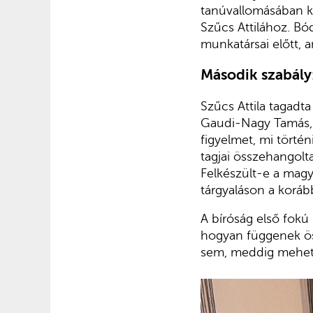
tanúvallomásában kit
Szűcs Attilához. Bó
munkatársai előtt, 
Második szabály:
Szűcs Attila tagadta
Gaudi-Nagy Tamás, a
figyelmet, mi törté
tagjai összehangolt
Felkészült-e a magya
tárgyaláson a korá
A bíróság első fokú 
hogyan függenek öss
sem, meddig mehet e