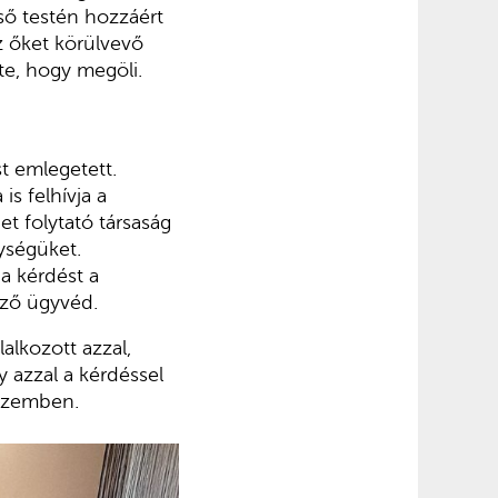
lső testén hozzáért
z őket körülvevő
te, hogy megöli.
st emlegetett.
s felhívja a
t folytató társaság
ységüket.
 a kérdést a
rző ügyvéd.
alkozott azzal,
 azzal a kérdéssel
 szemben.