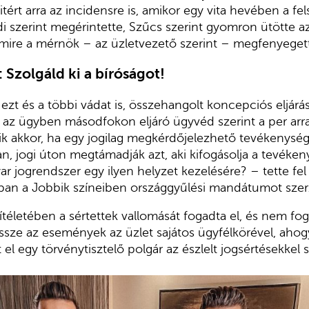
ért arra az incidensre is, amikor egy vita hevében a fe
di szerint megérintette, Szűcs szerint gyomron ütötte a
amire a mérnök – az üzletvezető szerint – megfenyeget
 Szolgáld ki a bíróságot!
 ezt és a többi vádat is, összehangolt koncepciós eljárá
z ügyben másodfokon eljáró ügyvéd szerint a per arra i
nik akkor, ha egy jogilag megkérdőjelezhető tevékenysége
an, jogi úton megtámadják azt, aki kifogásolja a tevéken
r jogrendszer egy ilyen helyzet kezelésére? – tette fel
bban a Jobbik színeiben országgyűlési mandátumot sze
ítéletében a sértettek vallomását fogadta el, és nem fogl
ze az események az üzlet sajátos ügyfélkörével, ahogy
l egy törvénytisztelő polgár az észlelt jogsértésekkel