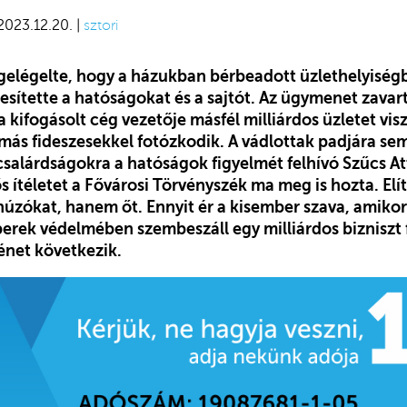
 2023.12.20. |
sztori
egelégelte, hogy a házukban bérbeadott üzlethelyiség
tesítette a hatóságokat és a sajtót. Az ügymenet zava
a kifogásolt cég vezetője másfél milliárdos üzletet visz
 más fideszesekkel fotózkodik. A vádlottak padjára se
salárdságokra a hatóságok figyelmét felhívó Szűcs Att
ős ítéletet a Fővárosi Törvényszék ma meg is hozta. Elí
húzókat, hanem őt. Ennyit ér a kisember szava, amikor
erek védelmében szembeszáll egy milliárdos bizniszt f
énet következik.