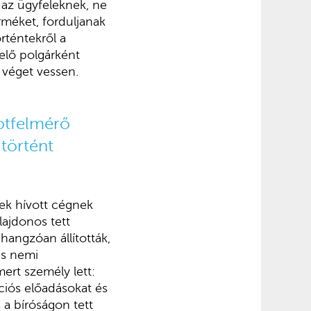
 az ügyfeleknek, ne
rméket, forduljanak
rténtekről a
telő polgárként
 véget vessen.
otfelmérő
 történt
ek hívott cégnek
lajdonos tett
hangzóan állították,
és nemi
ert személy lett:
ációs előadásokat és
 a bíróságon tett