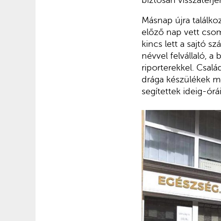
Másnap újra találkoz
előző nap vett csom
kincs lett a sajtó 
névvel felvállaló, a
riporterekkel. Csalá
drága készülékek me
segítettek ideig-órái