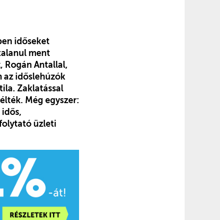
ben időseket
rtalanul ment
, Rogán Antallal,
m az időslehúzók
ila. Zaklatással
télték. Még egyszer:
 idős,
olytató üzleti