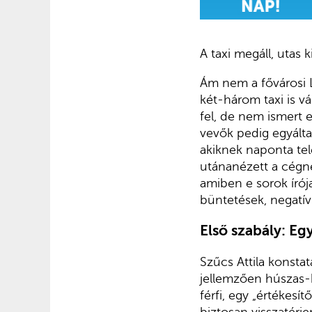
A taxi megáll, utas 
Ám nem a fővárosi 
két-három taxi is vá
fel, de nem ismert e
vevők pedig egyálta
akiknek naponta tel
utánanézett a cégne
amiben e sorok írója
büntetések, negatív
Első szabály
:
Egy
Szűcs Attila konstat
jellemzően húszas-h
férfi, egy „értékes
biztosan visszatérje