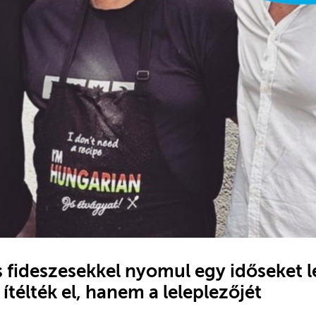
s fideszesekkel nyomul egy időseket 
 ítélték el, hanem a leleplezőjét