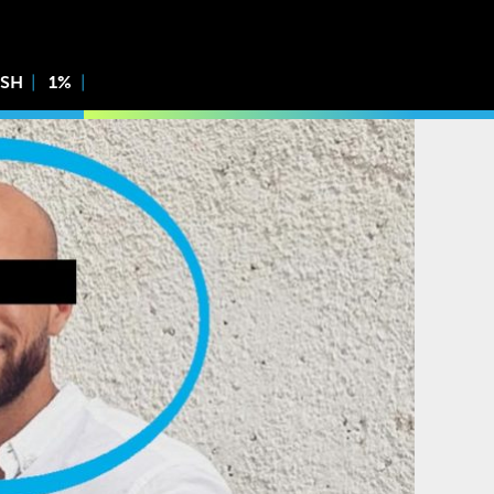
ISH
1%