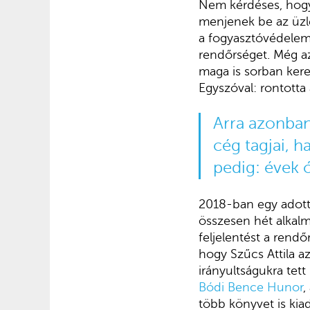
Nem kérdéses, hogy 
menjenek be az üzle
a fogyasztóvédelemh
rendőrséget. Még az 
maga is sorban kere
Egyszóval: rontotta 
Arra azonban
cég tagjai, h
pedig: évek ó
2018-ban egy adott
összesen hét alkalm
feljelentést a rend
hogy Szűcs Attila a
irányultságukra tet
Bódi Bence Hunor
,
több könyvet is kia