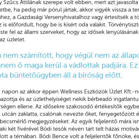
Szűcs Attilának szerepe volt ebben, mert azt javasolta
tbe, ha pedig már pórul jártak, akkor vigyék vissza a te
ez, a Gazdasági Versenyhivatalhoz vagy értesítsék a tö
is előfordult, hogy be is kísért oda valakit. Törvénytisz
ste fel az állami szerveket, hogy az idősek lenyúlásának
az üzletet.
 nem számított, hogy végül nem az állap
anem ő maga kerül a vádlottak padjára. Ez
ta büntetőügyben áll a bíróság előtt.
 napon az akkor éppen Wellness Eszközök Üzlet Kft.-n
azottja és az üzlethelyiséget nekik bérbeadó ingatlantu
őrségen ellene. Az idősekre szakosodó értékesítők egybe
z utcán zaklatta, csalónak nevezte őket, fenyegetőzött 
t becsmérlő megjegyzéseket. Az egyik feljelentő mára ism
 aki két fivérével Bódi tesók néven tart telt házas motiv
dott a témában. Bódi Bence volt a feljelentők főnöke, és