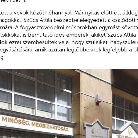
ott a vevők közül néhánnyal. Már nyitás előtt ott álldog
agokkal. Szűcs Attila beszédbe elegyedett a csalódott vá
számára. A fogyasztóvédelmi műsorokban egymást követt
 blokkokat is bemutató idős emberek, akiket Szűcs Attila
dok ezrei szembesültek vele, hogy szüleiket, nagyszüleik
gvásárlására, amik azután legtöbbeknek legfeljebb a p
g.