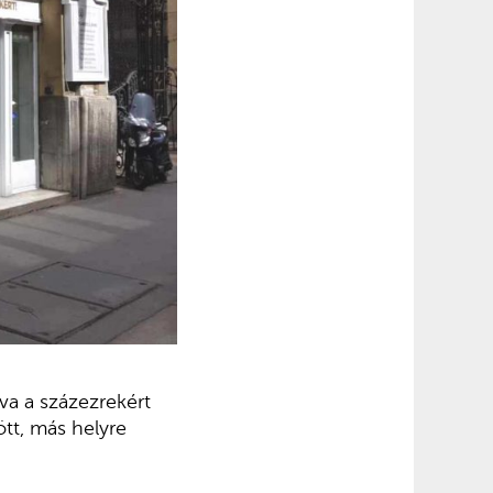
lva a százezrekért
ött, más helyre