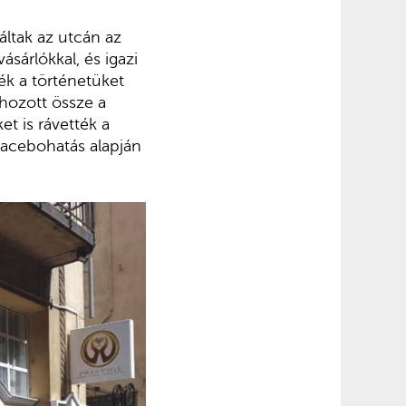
áltak az utcán az
sárlókkal, és igazi
ék a történetüket
 hozott össze a
et is rávették a
lacebohatás alapján