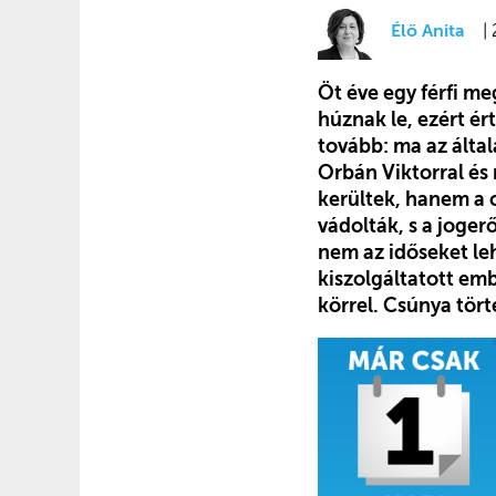
Élő Anita
|
Öt éve egy férfi m
húznak le, ezért ér
tovább: ma az által
Orbán Viktorral és
kerültek, hanem a c
vádolták, s a joger
nem az időseket le
kiszolgáltatott emb
körrel. Csúnya tört