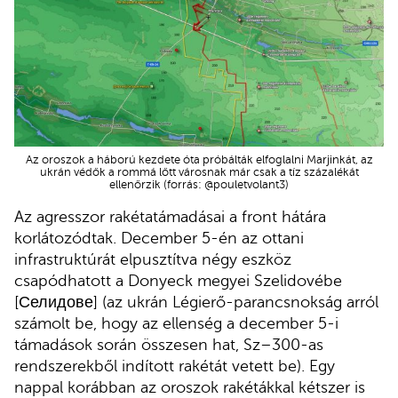
Az oroszok a háború kezdete óta próbálták elfoglalni Marjinkát, az
ukrán védők a rommá lőtt városnak már csak a tíz százalékát
ellenőrzik (forrás: @pouletvolant3)
Az agresszor rakétatámadásai a front hátára
korlátozódtak. December 5-én az ottani
infrastruktúrát elpusztítva négy eszköz
csapódhatott a Donyeck megyei Szelidovébe
[Селидове] (az ukrán Légierő-parancsnokság arról
számolt be, hogy az ellenség a december 5-i
támadások során összesen hat, Sz–300-as
rendszerekből indított rakétát vetett be). Egy
nappal korábban az oroszok rakétákkal kétszer is