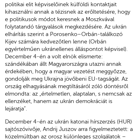
politikai elit képviselőinek külföldi kontaktjait
kihasználni annak a tézisnek az erőltetésére, hogy
e politikusok módot keresnek a Moszkvával
folytatandó tárgyalások megkezdésére. Az ukrán
elhárítás szerint a Porosenko–Orbán-találkozó
Kijev számára kedvezőtlen lenne (Orbán
egyértelműen ukránellenes álláspontot képvisel).
December 4-én a volt elnök elismerte:
szándékában állt Magyarországra utazni annak
érdekében, hogy a magyar vezetést meggyőzze,
gondolják meg Ukrajna jövőbeni EU-tagságát. Az
ország elhagyásának megtiltásáról zóló döntésről
elmondta: az „értelmetlen, alaptalan, s nemcsak az
ellenzéket, hanem az ukrán demokráciát is
lejáratja”.
December 4-én az ukrán katonai hírszerzés (HUR)
sajtószóvivője, Andrij Juszov arra figyelmeztetett: a
közelmúltban az orosz különleges szolgálatok –