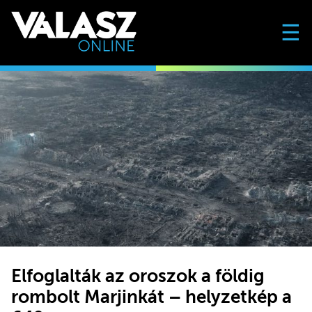
☰
Elfoglalták az oroszok a földig
rombolt Marjinkát – helyzetkép a