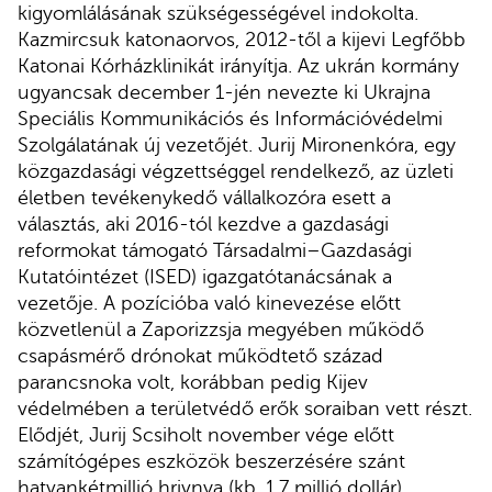
kigyomlálásának szükségességével indokolta.
Kazmircsuk katonaorvos, 2012-től a kijevi Legfőbb
Katonai Kórházklinikát irányítja. Az ukrán kormány
ugyancsak december 1-jén nevezte ki Ukrajna
Speciális Kommunikációs és Információvédelmi
Szolgálatának új vezetőjét. Jurij Mironenkóra, egy
közgazdasági végzettséggel rendelkező, az üzleti
életben tevékenykedő vállalkozóra esett a
választás, aki 2016-tól kezdve a gazdasági
reformokat támogató Társadalmi–Gazdasági
Kutatóintézet (ISED) igazgatótanácsának a
vezetője. A pozícióba való kinevezése előtt
közvetlenül a Zaporizzsja megyében működő
csapásmérő drónokat működtető század
parancsnoka volt, korábban pedig Kijev
védelmében a területvédő erők soraiban vett részt.
Elődjét, Jurij Scsiholt november vége előtt
számítógépes eszközök beszerzésére szánt
hatvankétmillió hrivnya (kb. 1,7 millió dollár)