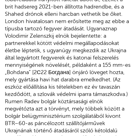
brit hadsereg 2021-ben állította hadrendbe, és a
Shahed drónok elleni harcban vethetik be őket.
London hivatalosan nem erősítette meg az ebbe a
típusba tartozó fegyver átadását. Ugyanaznap
Volodimir Zelenszkij elnök bejelentette: a
partnerekkel kötött védelmi megállapodásokat
életbe léptetik, s ugyanúgy megkezdik az Ukrajna
által legyártott fegyverek és katonai felszerelés
mennyiségének növelését, példaként a 155 mm-es
„Bohdana” [2С22 Богдана] önjáró löveget hozta,
mely gyártása havi hat darabra emelkedhet. (Az
eszköz előállítása kis tételekben ez év tavaszán
kezdődött, a szlovák védelmi iparra támaszkodva.)
Rumen Radev bolgár köztársasági elnök
megvétózta azt a törvényt, mely többek között a
bolgár belügyminisztérium szolgálatából kivont
BTR–60-as páncélozott szállítójárművek
Ukrajnának történő átadásáról szóló kétoldalú