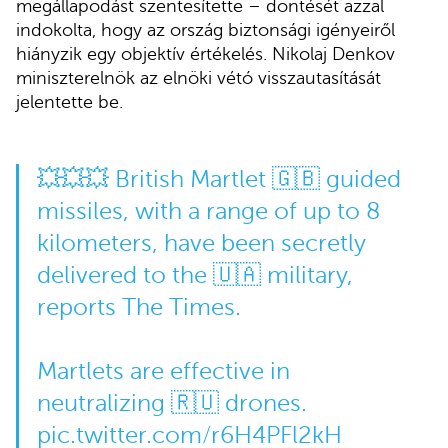
megállapodást szentesítette – döntését azzal
indokolta, hogy az ország biztonsági igényeiről
hiányzik egy objektív értékelés. Nikolaj Denkov
miniszterelnök az elnöki vétó visszautasítását
jelentette be.
💥💥💥 British Martlet 🇬🇧 guided
missiles, with a range of up to 8
kilometers, have been secretly
delivered to the 🇺🇦 military,
reports The Times.
Martlets are effective in
neutralizing 🇷🇺 drones.
pic.twitter.com/r6H4PFl2kH