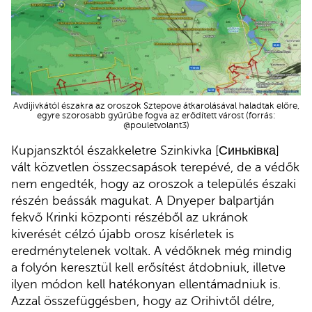
Avdijivkától északra az oroszok Sztepove átkarolásával haladtak előre,
egyre szorosabb gyűrűbe fogva az erődített várost (forrás:
@pouletvolant3)
Kupjanszktól északkeletre Szinkivka [Синьківка]
vált közvetlen összecsapások terepévé, de a védők
nem engedték, hogy az oroszok a település északi
részén beássák magukat. A Dnyeper balpartján
fekvő Krinki központi részéből az ukránok
kiverését célzó újabb orosz kísérletek is
eredménytelenek voltak. A védőknek még mindig
a folyón keresztül kell erősítést átdobniuk, illetve
ilyen módon kell hatékonyan ellentámadniuk is.
Azzal összefüggésben, hogy az Orihivtől délre,