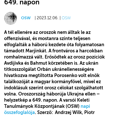
649. napon
OSW
| 2023.12.06. |
OSW
A tél ellenére az oroszok nem álltak le az
offenzívával, és mostanra szinte teljesen
elfoglalták a háború kezdete óta folyamatosan
támadott Marjinkát. A frontváros a harcokban
romhalmazzá vált. Erősödtek az orosz pozíciók
Avdijivka és Bahmut körzetében is. Az ukrán
titkosszolgálat Orbán ukránellenességére
hivatkozva megtiltotta Porosenko volt elnök
találkozóját a magyar kormányfővel, mivel ez
indoklásuk szerint orosz célokat szolgálhatott
volna.
Oroszország háborúja Ukrajna ellen –
helyzetkép a 649. napon. A varsói Keleti
Tanulmányok Központjának (OSW)
napi
összefoglalója
. Szerző: Andrzej Wilk, Piotr