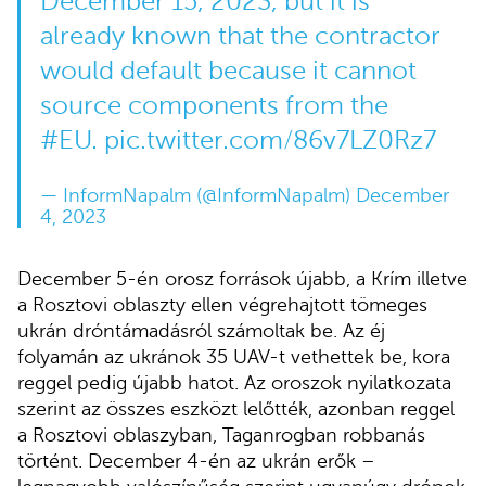
December 15, 2023, but it is
already known that the contractor
would default because it cannot
source components from the
#EU
.
pic.twitter.com/86v7LZ0Rz7
— InformNapalm (@InformNapalm)
December
4, 2023
December 5-én orosz források újabb, a Krím illetve
a Rosztovi oblaszty ellen végrehajtott tömeges
ukrán dróntámadásról számoltak be. Az éj
folyamán az ukránok 35 UAV-t vethettek be, kora
reggel pedig újabb hatot. Az oroszok nyilatkozata
szerint az összes eszközt lelőtték, azonban reggel
a Rosztovi oblaszyban, Taganrogban robbanás
történt. December 4-én az ukrán erők –