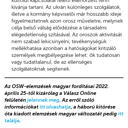
külföldi kapcsolatai feletti ellenőrzést fenn
kívánja tartani. Az ukrán különleges szolgálatok,
illetve a kormány képviselői már hosszabb ideje
figyelmeztetnek azon orosz műveletre, melynek
célja belső válság előidézése a társadalmi
elégedetlenség szításával. Az oroszok aktivitását
nem szabad lekicsinyelni, tevékenységük
mellékhatása azonban a hatóságokat kritizáló
személyek megbélyegzése lehet: ők tudatosan
vagy tudattalanul, de az ellenséges
szolgálatoknak segítenek.
Az OSW-elemzések magyar fordításai 2022.
április 25-től kizárólag a Válasz Online
felületén
jelennek meg
. Az erről szóló
információkat
itt olvashatja
, a háború kitörése
óta kiadott elemzések magyar változatát pedig
itt
találja
.