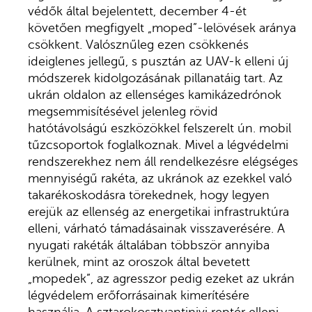
védők által bejelentett, december 4-ét
követően megfigyelt „moped”-lelövések aránya
csökkent. Valósznűleg ezen csökkenés
ideiglenes jellegű, s pusztán az UAV-k elleni új
módszerek kidolgozásának pillanatáig tart. Az
ukrán oldalon az ellenséges kamikázedrónok
megsemmisítésével jelenleg rövid
hatótávolságú eszközökkel felszerelt ún. mobil
tűzcsoportok foglalkoznak. Mivel a légvédelmi
rendszerekhez nem áll rendelkezésre elégséges
mennyiségű rakéta, az ukránok az ezekkel való
takarékoskodásra törekednek, hogy legyen
erejük az ellenség az energetikai infrastruktúra
elleni, várható támadásainak visszaverésére. A
nyugati rakéták általában többször annyiba
kerülnek, mint az oroszok által bevetett
„mopedek”, az agresszor pedig ezeket az ukrán
légvédelem erőforrásainak kimerítésére
használja. A sztarokosztyantinivi reptér elleni