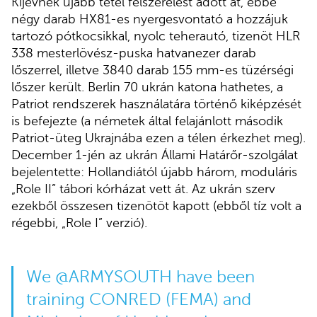
Kijevnek újabb tétel felszerelést adott át, ebbe
négy darab HX81-es nyergesvontató a hozzájuk
tartozó pótkocsikkal, nyolc teherautó, tizenöt HLR
338 mesterlövész-puska hatvanezer darab
lőszerrel, illetve 3840 darab 155 mm-es tüzérségi
lőszer került. Berlin 70 ukrán katona hathetes, a
Patriot rendszerek használatára történő kiképzését
is befejezte (a németek által felajánlott második
Patriot-üteg Ukrajnába ezen a télen érkezhet meg).
December 1-jén az ukrán Állami Határőr-szolgálat
bejelentette: Hollandiától újabb három, moduláris
„Role II” tábori kórházat vett át. Az ukrán szerv
ezekből összesen tizenötöt kapott (ebből tíz volt a
régebbi, „Role I” verzió).
We
@ARMYSOUTH
have been
training CONRED (FEMA) and