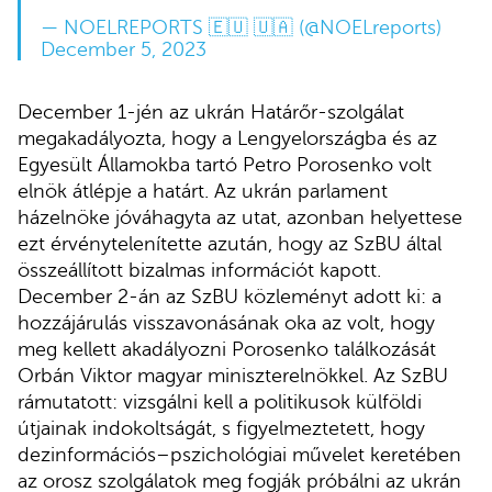
— NOELREPORTS 🇪🇺 🇺🇦 (@NOELreports)
December 5, 2023
December 1-jén az ukrán Határőr-szolgálat
megakadályozta, hogy a Lengyelországba és az
Egyesült Államokba tartó Petro Porosenko volt
elnök átlépje a határt. Az ukrán parlament
házelnöke jóváhagyta az utat, azonban helyettese
ezt érvénytelenítette azután, hogy az SzBU által
összeállított bizalmas információt kapott.
December 2-án az SzBU közleményt adott ki: a
hozzájárulás visszavonásának oka az volt, hogy
meg kellett akadályozni Porosenko találkozását
Orbán Viktor magyar miniszterelnökkel. Az SzBU
rámutatott: vizsgálni kell a politikusok külföldi
útjainak indokoltságát, s figyelmeztetett, hogy
dezinformációs–pszichológiai művelet keretében
az orosz szolgálatok meg fogják próbálni az ukrán