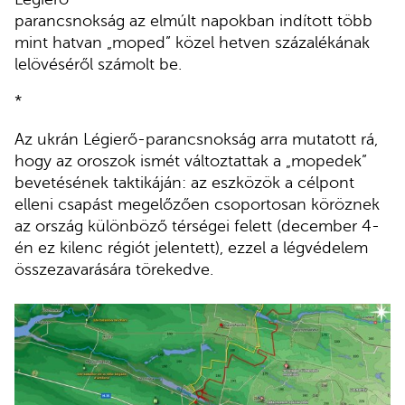
parancsnokság az elmúlt napokban indított több
mint hatvan „moped” közel hetven százalékának
lelövéséről számolt be.
*
Az ukrán Légierő-parancsnokság arra mutatott rá,
hogy az oroszok ismét változtattak a „mopedek”
bevetésének taktikáján: az eszközök a célpont
elleni csapást megelőzően csoportosan köröznek
az ország különböző térségei felett (december 4-
én ez kilenc régiót jelentett), ezzel a légvédelem
összezavarására törekedve.