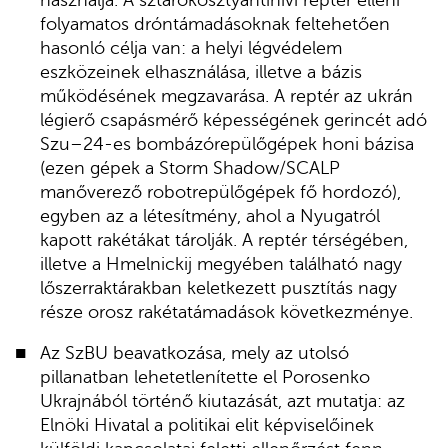
folyamatos dróntámadásoknak feltehetően
hasonló célja van: a helyi légvédelem
eszközeinek elhasználása, illetve a bázis
működésének megzavarása. A reptér az ukrán
légierő csapásmérő képességének gerincét adó
Szu–24-es bombázórepülőgépek honi bázisa
(ezen gépek a Storm Shadow/SCALP
manőverező robotrepülőgépek fő hordozó),
egyben az a létesítmény, ahol a Nyugatról
kapott rakétákat tárolják. A reptér térségében,
illetve a Hmelnickij megyében található nagy
lőszerraktárakban keletkezett pusztítás nagy
része orosz rakétatámadások következménye.
Az SzBU beavatkozása, mely az utolsó
pillanatban lehetetlenítette el Porosenko
Ukrajnából történő kiutazását, azt mutatja: az
Elnöki Hivatal a politikai elit képviselőinek