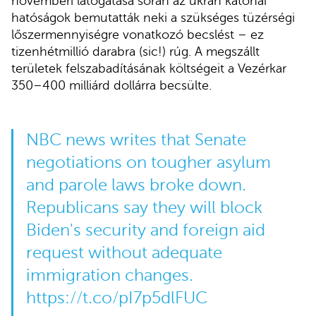
novemberi látogatása során az ukrán katonai
hatóságok bemutatták neki a szükséges tüzérségi
lőszermennyiségre vonatkozó becslést – ez
tizenhétmillió darabra (sic!) rúg. A megszállt
területek felszabadításának költségeit a Vezérkar
350–400 milliárd dollárra becsülte.
NBC news writes that Senate
negotiations on tougher asylum
and parole laws broke down.
Republicans say they will block
Biden's security and foreign aid
request without adequate
immigration changes.
https://t.co/pI7p5dlFUC