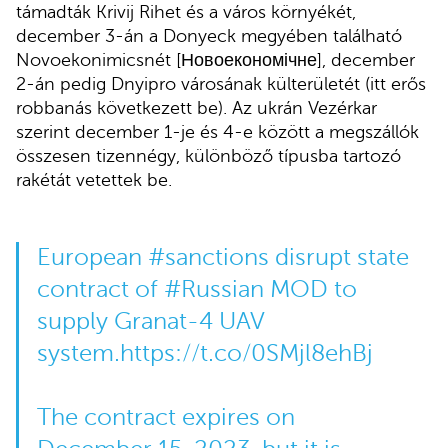
támadták Krivij Rihet és a város környékét,
december 3-án a Donyeck megyében található
Novoekonimicsnét [Новоекономічне], december
2-án pedig Dnyipro városának külterületét (itt erős
robbanás következett be). Az ukrán Vezérkar
szerint december 1-je és 4-e között a megszállók
összesen tizennégy, különböző típusba tartozó
rakétát vetettek be.
European
#sanctions
disrupt state
contract of
#Russian
MOD to
supply Granat-4 UAV
system.
https://t.co/0SMjl8ehBj
The contract expires on