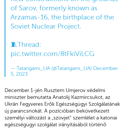
of Sarov, formerly known as
Arzamas-16, the birthplace of the
Soviet Nuclear Project.
🧵Thread:
pic.twitter.com/8tFkiViLCG
— Tatarigami_UA (@Tatarigami_UA)
December
5, 2023
December 1-jén Rusztem Umjerov védelmi
miniszter bemutatta Anatolij Kazmircsukot, az
Ukrán Fegyveres Erők Egészségügyi Szolgálatának
új parancsnokát. A pozícióban bekövetkezett
személyi változást a „szovjet” szemlélet a katonai
egészségügyi szolgálat irányításából történő