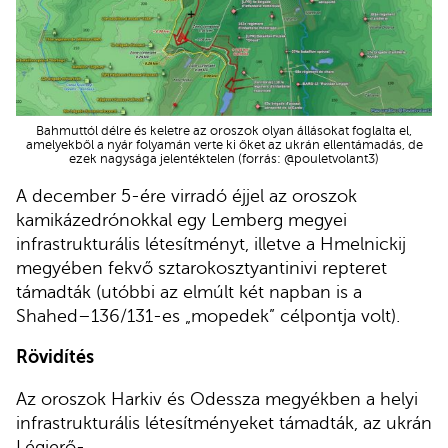
Bahmuttól délre és keletre az oroszok olyan állásokat foglalta el,
amelyekből a nyár folyamán verte ki őket az ukrán ellentámadás, de
ezek nagysága jelentéktelen (forrás: @pouletvolant3)
A december 5-ére virradó éjjel az oroszok
kamikázedrónokkal egy Lemberg megyei
infrastrukturális létesítményt, illetve a Hmelnickij
megyében fekvő sztarokosztyantinivi repteret
támadták (utóbbi az elmúlt két napban is a
Shahed–136/131-es „mopedek” célpontja volt).
Rövidítés
Az oroszok Harkiv és Odessza megyékben a helyi
infrastrukturális létesítményeket támadták, az ukrán
Légierő-