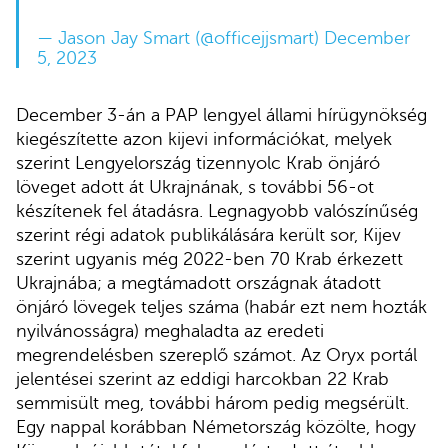
— Jason Jay Smart (@officejjsmart)
December
5, 2023
December 3-án a PAP lengyel állami hírügynökség
kiegészítette azon kijevi információkat, melyek
szerint Lengyelország tizennyolc Krab önjáró
löveget adott át Ukrajnának, s további 56-ot
készítenek fel átadásra. Legnagyobb valószínűség
szerint régi adatok publikálására került sor, Kijev
szerint ugyanis még 2022-ben 70 Krab érkezett
Ukrajnába; a megtámadott országnak átadott
önjáró lövegek teljes száma (habár ezt nem hozták
nyilvánosságra) meghaladta az eredeti
megrendelésben szereplő számot. Az Oryx portál
jelentései szerint az eddigi harcokban 22 Krab
semmisült meg, további három pedig megsérült.
Egy nappal korábban Németország közölte, hogy