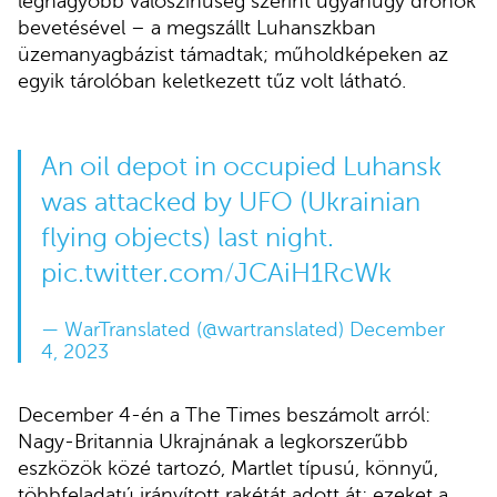
legnagyobb valószínűség szerint ugyanúgy drónok
bevetésével – a megszállt Luhanszkban
üzemanyagbázist támadtak; műholdképeken az
egyik tárolóban keletkezett tűz volt látható.
An oil depot in occupied Luhansk
was attacked by UFO (Ukrainian
flying objects) last night.
pic.twitter.com/JCAiH1RcWk
— WarTranslated (@wartranslated)
December
4, 2023
December 4-én a The Times beszámolt arról:
Nagy-Britannia Ukrajnának a legkorszerűbb
eszközök közé tartozó, Martlet típusú, könnyű,
többfeladatú irányított rakétát adott át; ezeket a