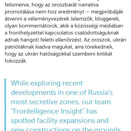
felismerve, hogy az oroszbarát narratíva
promotálása nem hoz eredményt – megpróbálják
átvenni a véleményvezérek (elemzők, bloggerek,
olyan kommentátorok, akik a közösségi médiában
a fronthelyzettel kapcsolatos csalódottságuknak
adnak hangot) feletti ellenőrzést. Az oroszok, ukrán
patriótáknak kiadva magukat, arra törekednek,
hogy az ukrán hatóságokkal szembeni kritikát
fokozzák.
While exploring recent
developments in one of Russia's
most secretive zones, our team
“Frontelligence Insight” has
spotted facility expansions and
new constructions on the grounds