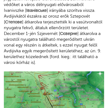
védőket a város délnyugati elővárosaiból
Ivanivszke [Іванівське] irányába szorítva vissza.
Avdijivkától északra az orosz erők Sztepovét
[Степове] átkarolva terjesztették ki a vasútvonaltól
nyugatra fekvő, általuk ellenőrzött területet.
December 1-jén Szjevernét [Сєверне] átkarolva a
várostól nyugatra található megerődített ukrán
vonal egy részén is átkeltek, s ezzel nyugat felől
Avdijivka egyik megerősített kerületéhez, az ún. 9.
kerülethez közelednek [ford. kieg.: itt található a
városi kórház is].