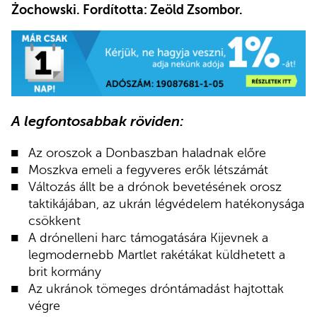
Żochowski. Fordította: Zeöld Zsombor.
A legfontosabbak röviden:
Az oroszok a Donbaszban haladnak előre
Moszkva emeli a fegyveres erők létszámát
Változás állt be a drónok bevetésének orosz
taktikájában, az ukrán légvédelem hatékonysága
csökkent
A drónelleni harc támogatására Kijevnek a
legmodernebb Martlet rakétákat küldhetett a
brit kormány
Az ukránok tömeges dróntámadást hajtottak
végre