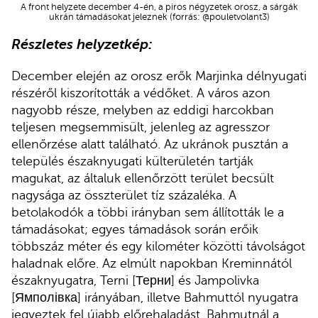
A front helyzete december 4-én, a piros négyzetek orosz, a sárgák
ukrán támadásokat jeleznek (forrás: @pouletvolant3)
Részletes helyzetkép:
December elején az orosz erők Marjinka délnyugati
részéről kiszorították a védőket. A város azon
nagyobb része, melyben az eddigi harcokban
teljesen megsemmisült, jelenleg az agresszor
ellenőrzése alatt található. Az ukránok pusztán a
település északnyugati külterületén tartják
magukat, az általuk ellenőrzött terület becsült
nagysága az összterület tíz százaléka. A
betolakodók a többi irányban sem állították le a
támadásokat; egyes támadások során erőik
többszáz méter és egy kilométer közötti távolságot
haladnak előre. Az elmúlt napokban Kreminnától
északnyugatra, Terni [Терни] és Jampolivka
[Ямполівка] irányában, illetve Bahmuttól nyugatra
jegyeztek fel újabb előrehaladást, Bahmutnál a