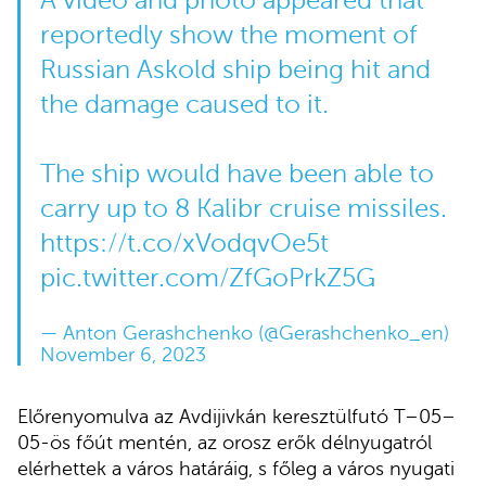
A video and photo appeared that
reportedly show the moment of
Russian Askold ship being hit and
the damage caused to it.
The ship would have been able to
carry up to 8 Kalibr cruise missiles.
https://t.co/xVodqvOe5t
pic.twitter.com/ZfGoPrkZ5G
— Anton Gerashchenko (@Gerashchenko_en)
November 6, 2023
Előrenyomulva az Avdijivkán keresztülfutó T–05–
05-ös főút mentén, az orosz erők délnyugatról
elérhettek a város határáig, s főleg a város nyugati