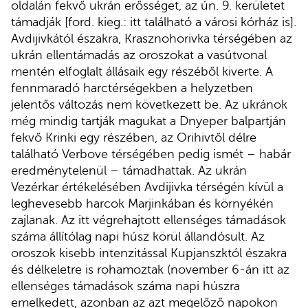
oldalán fekvő ukrán erősséget, az ún. 9. kerületet
támadják [ford. kieg.: itt található a városi kórház is].
Avdijivkától északra, Krasznohorivka térségében az
ukrán ellentámadás az oroszokat a vasútvonal
mentén elfoglalt állásaik egy részéből kiverte. A
fennmaradó harctérségekben a helyzetben
jelentős változás nem következett be. Az ukránok
még mindig tartják magukat a Dnyeper balpartján
fekvő Krinki egy részében, az Orihivtől délre
található Verbove térségében pedig ismét – habár
eredménytelenül – támadhattak. Az ukrán
Vezérkar értékelésében Avdijivka térségén kívül a
leghevesebb harcok Marjinkában és környékén
zajlanak. Az itt végrehajtott ellenséges támadások
száma állítólag napi húsz körül állandósult. Az
oroszok kisebb intenzitással Kupjanszktól északra
és délkeletre is rohamoztak (november 6-án itt az
ellenséges támadások száma napi húszra
emelkedett, azonban az azt megelőző napokon