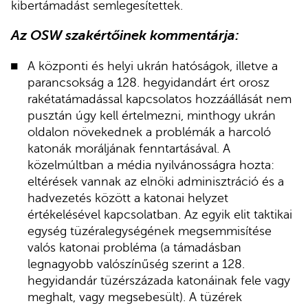
kibertámadást semlegesítettek.
Az OSW szakértőinek kommentárja:
A központi és helyi ukrán hatóságok, illetve a
parancsokság a 128. hegyidandárt ért orosz
rakétatámadással kapcsolatos hozzáállását nem
pusztán úgy kell értelmezni, minthogy ukrán
oldalon növekednek a problémák a harcoló
katonák moráljának fenntartásával. A
közelmúltban a média nyilvánosságra hozta:
eltérések vannak az elnöki adminisztráció és a
hadvezetés között a katonai helyzet
értékelésével kapcsolatban. Az egyik elit taktikai
egység tüzéralegységének megsemmisítése
valós katonai probléma (a támadásban
legnagyobb valószínűség szerint a 128.
hegyidandár tüzérszázada katonáinak fele vagy
meghalt, vagy megsebesült). A tüzérek