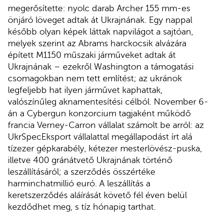
megerősítette: nyolc darab Archer 155 mm-es
önjáró löveget adtak át Ukrajnának. Egy nappal
később olyan képek láttak napvilágot a sajtóan,
melyek szerint az Abrams harckocsik alvázára
épített M1150 műszaki járműveket adtak át
Ukrajnának – ezekről Washington a támogatási
csomagokban nem tett említést; az ukránok
legfeljebb hat ilyen járművet kaphattak,
valószínűleg aknamentesítési célból. November 6-
án a Cybergun konzorcium tagjaként működő
francia Verney-Carron vállalat számolt be arról: az
UkrSpecEksport vállalattal megállapodást írt alá
tízezer gépkarabély, kétezer mesterlövész-puska,
illetve 400 gránátvető Ukrajnának történő
leszállításáról; a szerződés összértéke
harminchatmillió euró. A leszállítás a
keretszerződés aláírását követő fél éven belül
kezdődhet meg, s tíz hónapig tarthat.