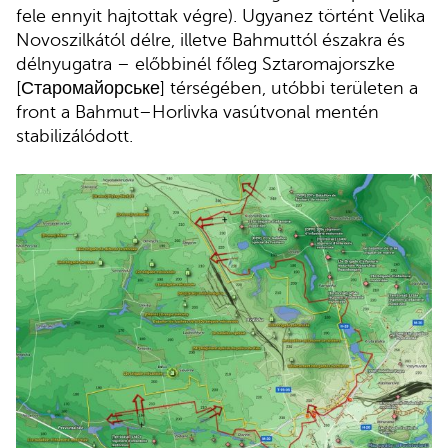
fele ennyit hajtottak végre). Ugyanez történt Velika
Novoszilkától délre, illetve Bahmuttól északra és
délnyugatra – előbbinél főleg Sztaromajorszke
[Старомайорське] térségében, utóbbi területen a
front a Bahmut–Horlivka vasútvonal mentén
stabilizálódott.