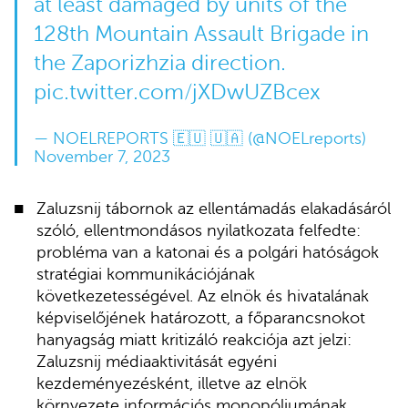
at least damaged by units of the
128th Mountain Assault Brigade in
the Zaporizhzia direction.
pic.twitter.com/jXDwUZBcex
— NOELREPORTS 🇪🇺 🇺🇦 (@NOELreports)
November 7, 2023
Zaluzsnij tábornok az ellentámadás elakadásáról
szóló, ellentmondásos nyilatkozata felfedte:
probléma van a katonai és a polgári hatóságok
stratégiai kommunikációjának
következetességével. Az elnök és hivatalának
képviselőjének határozott, a főparancsnokot
hanyagság miatt kritizáló reakciója azt jelzi:
Zaluzsnij médiaaktivitását egyéni
kezdeményezésként, illetve az elnök
környezete információs monopóliumának