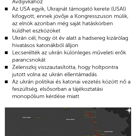
Avdijivkához
Az USA egyik, Ukrajnát támogató kerete (USAI)
kifogyott, ennek jövője a Kongresszuson múlik,
az elnök azonban még saját hatáskörben
küldhet eszközöket
Ukrán cél, hogy öt év alatt a hadsereg kizárólag
hivatásos katonákból álljon
Lecserélték az ukrán különleges műveleti erők
parancsnokát
Zelenszkij visszautasította, hogy holtpontra
jutott volna az ukrán ellentámadás
Az ukrán politikai és katonai vezetés között nő a
feszültség, elsősorban a tájékoztatási
monopólium kérdése miatt