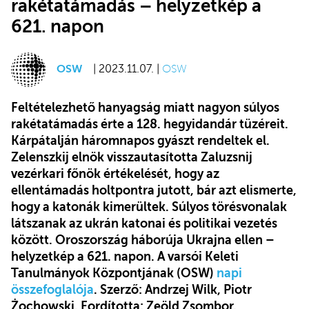
rakétatámadás – helyzetkép a
621. napon
OSW
| 2023.11.07. |
OSW
Feltételezhető hanyagság miatt nagyon súlyos
rakétatámadás érte a 128. hegyidandár tüzéreit.
Kárpátalján háromnapos gyászt rendeltek el.
Zelenszkij elnök visszautasította Zaluzsnij
vezérkari főnök értékelését, hogy az
ellentámadás holtpontra jutott, bár azt elismerte,
hogy a katonák kimerültek. Súlyos törésvonalak
látszanak az ukrán katonai és politikai vezetés
között.
Oroszország háborúja Ukrajna ellen –
helyzetkép a 621. napon. A varsói Keleti
Tanulmányok Központjának (OSW)
napi
összefoglalója
. Szerző: Andrzej Wilk, Piotr
Żochowski. Fordította: Zeöld Zsombor.