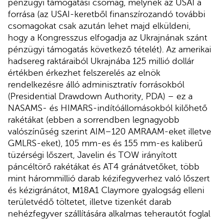
pénzügyi támogatási csomag, melynek az USAI a
forrása (az USAI-keretből finanszírozandó további
csomagokat csak azután lehet majd elküldeni,
hogy a Kongresszus elfogadja az Ukrajnának szánt
pénzügyi támogatás következő tételét). Az amerikai
hadsereg raktáraiból Ukrajnába 125 millió dollár
értékben érkezhet felszerelés az elnök
rendelkezésre álló adminisztratív forrásokból
(Presidential Drawdown Authority, PDA) – ez a
NASAMS- és HIMARS-indítóállomásokból kilőhető
rakétákat (ebben a sorrendben legnagyobb
valószínűség szerint AIM–120 AMRAAM-eket illetve
GMLRS-eket), 105 mm-es és 155 mm-es kaliberű
tüzérségi lőszert, Javelin és TOW irányított
páncéltörő rakétákat és AT4 gránátvetőket, több
mint hárommillió darab kézifegyverhez való lőszert
és kézigránátot, М18А1 Claymore gyalogság elleni
területvédő töltetet, illetve tizenkét darab
nehézfegyver szállítására alkalmas teherautót foglal