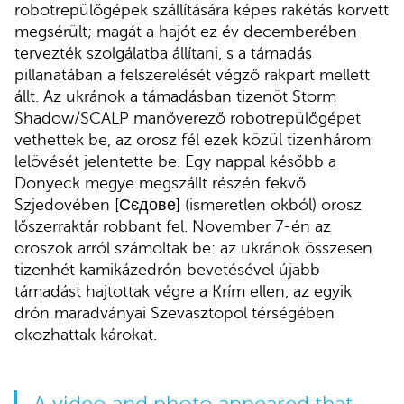
robotrepülőgépek szállítására képes rakétás korvett
megsérült; magát a hajót ez év decemberében
tervezték szolgálatba állítani, s a támadás
pillanatában a felszerelését végző rakpart mellett
állt. Az ukránok a támadásban tizenöt Storm
Shadow/SCALP manőverező robotrepülőgépet
vethettek be, az orosz fél ezek közül tizenhárom
lelövését jelentette be. Egy nappal később a
Donyeck megye megszállt részén fekvő
Szjedovében [Сєдове] (ismeretlen okból) orosz
lőszerraktár robbant fel. November 7-én az
oroszok arról számoltak be: az ukránok összesen
tizenhét kamikázedrón bevetésével újabb
támadást hajtottak végre a Krím ellen, az egyik
drón maradványai Szevasztopol térségében
okozhattak károkat.