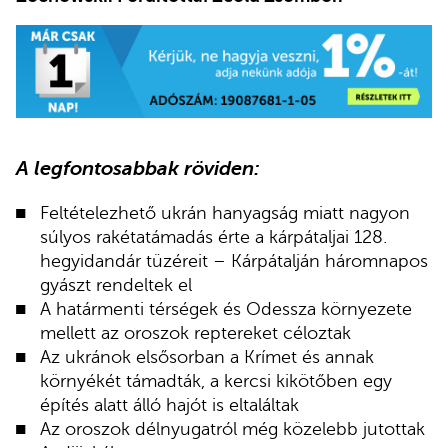
A legfontosabbak röviden:
Feltételezhető ukrán hanyagság miatt nagyon
súlyos rakétatámadás érte a kárpátaljai 128.
hegyidandár tüzéreit – Kárpátalján háromnapos
gyászt rendeltek el
A határmenti térségek és Odessza környezete
mellett az oroszok reptereket céloztak
Az ukránok elsősorban a Krímet és annak
környékét támadták, a kercsi kikötőben egy
építés alatt álló hajót is eltaláltak
Az oroszok délnyugatról még közelebb jutottak