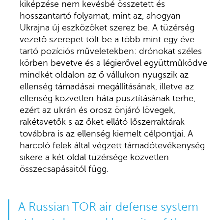
kiképzése nem kevésbé összetett és
hosszantartó folyamat, mint az, ahogyan
Ukrajna új eszközöket szerez be. A tüzérség
vezető szerepet tölt be a több mint egy éve
tartó pozíciós műveletekben: drónokat széles
körben bevetve és a légierővel együttműködve
mindkét oldalon az ő vállukon nyugszik az
ellenség támadásai megállításának, illetve az
ellenség közvetlen háta pusztításának terhe,
ezért az ukrán és orosz önjáró lövegek,
rakétavetők s az őket ellátó lőszerraktárak
továbbra is az ellenség kiemelt célpontjai. A
harcoló felek által végzett támadótevékenység
sikere a két oldal tüzérsége közvetlen
összecsapásaitól függ.
A Russian TOR air defense system