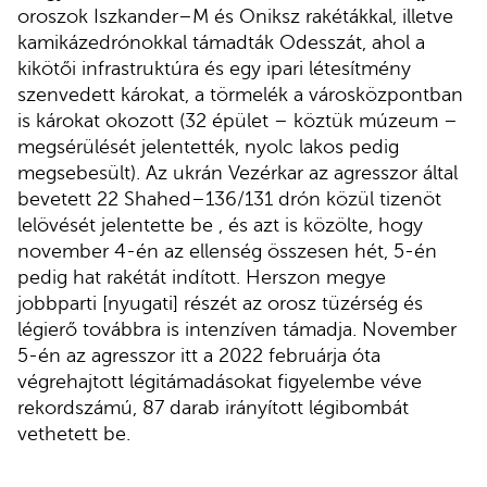
oroszok Iszkander–M és Oniksz rakétákkal, illetve
kamikázedrónokkal támadták Odesszát, ahol a
kikötői infrastruktúra és egy ipari létesítmény
szenvedett károkat, a törmelék a városközpontban
is károkat okozott (32 épület – köztük múzeum –
megsérülését jelentették, nyolc lakos pedig
megsebesült). Az ukrán Vezérkar az agresszor által
bevetett 22 Shahed–136/131 drón közül tizenöt
lelövését jelentette be , és azt is közölte, hogy
november 4-én az ellenség összesen hét, 5-én
pedig hat rakétát indított. Herszon megye
jobbparti [nyugati] részét az orosz tüzérség és
légierő továbbra is intenzíven támadja. November
5-én az agresszor itt a 2022 februárja óta
végrehajtott légitámadásokat figyelembe véve
rekordszámú, 87 darab irányított légibombát
vethetett be.