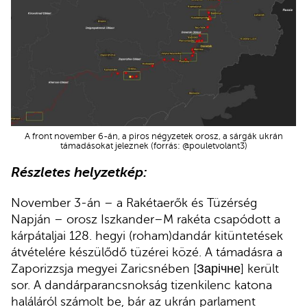
A front november 6-án, a piros négyzetek orosz, a sárgák ukrán
támadásokat jeleznek (forrás: @pouletvolant3)
Részletes helyzetkép:
November 3-án – a Rakétaerők és Tüzérség
Napján – orosz Iszkander–M rakéta csapódott a
kárpátaljai 128. hegyi (roham)dandár kitüntetések
átvételére készülődő tüzérei közé. A támadásra a
Zaporizzsja megyei Zaricsnében [Зарічне] került
sor. A dandárparancsnokság tizenkilenc katona
haláláról számolt be, bár az ukrán parlament