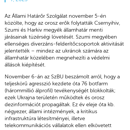
Az Állami Határőr Szolgálat november 5-én
közölte, hogy az orosz erők folytatták Csernyihiv,
Szumi és Harkiv megyék államhatár menti
járásainak tüzérségi lövetését. Szumi megyében
ellenséges diverzáns-felderítőcsoportok aktivitását
jelentették – mindez az ukránok számára az
államhatár közelében megnehezíti a védelmi
állások kiépítését.
November 6-án az SzBU beszámolt arról, hogy a
teljeskörű agresszió kezdete óta 76 botfarm
(hárommillió álprofil) tevékenységét blokkolták;
ezek Ukrajna területén működtek és orosz
dezinformációt propagáltak. Ez év eleje óta kb.
négyezer, állami intézmények, a kritikus
infrastruktúra létesítményei, illetve
telekommunikációs vállalatok ellen elkövetett