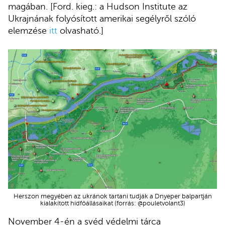
magában. [Ford. kieg.: a Hudson Institute az
Ukrajnának folyósított amerikai segélyről szóló
elemzése
itt
olvasható.]
Herszon megyében az ukránok tartani tudják a Dnyeper balpartján
kialakított hídfőállásaikat (forrás: @pouletvolant3)
November 4-én a svéd védelmi tárca