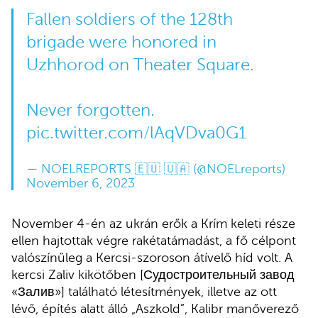
Fallen soldiers of the 128th
brigade were honored in
Uzhhorod on Theater Square.
Never forgotten.
pic.twitter.com/lAqVDva0G1
— NOELREPORTS 🇪🇺 🇺🇦 (@NOELreports)
November 6, 2023
November 4-én az ukrán erők a Krím keleti része
ellen hajtottak végre rakétatámadást, a fő célpont
valószínűleg a Kercsi-szoroson átívelő híd volt. A
kercsi Zaliv kikötőben [Судостроительный завод
«Залив»] található létesítmények, illetve az ott
lévő, építés alatt álló „Aszkold”, Kalibr manőverező