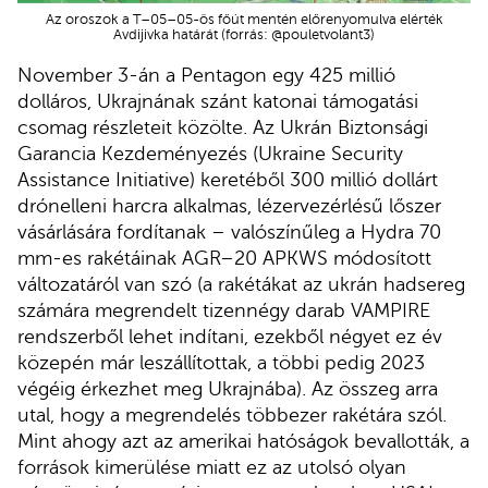
Az oroszok a T–05–05-ös főút mentén előrenyomulva elérték
Avdijivka határát (forrás: @pouletvolant3)
November 3-án a Pentagon egy 425 millió
dolláros, Ukrajnának szánt katonai támogatási
csomag részleteit közölte. Az Ukrán Biztonsági
Garancia Kezdeményezés (Ukraine Security
Assistance Initiative) keretéből 300 millió dollárt
drónelleni harcra alkalmas, lézervezérlésű lőszer
vásárlására fordítanak – valószínűleg a Hydra 70
mm-es rakétáinak AGR–20 APKWS módosított
változatáról van szó (a rakétákat az ukrán hadsereg
számára megrendelt tizennégy darab VAMPIRE
rendszerből lehet indítani, ezekből négyet ez év
közepén már leszállítottak, a többi pedig 2023
végéig érkezhet meg Ukrajnába). Az összeg arra
utal, hogy a megrendelés többezer rakétára szól.
Mint ahogy azt az amerikai hatóságok bevallották, a
források kimerülése miatt ez az utolsó olyan