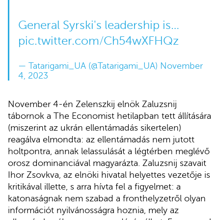
General Syrski's leadership is…
pic.twitter.com/Ch54wXFHQz
— Tatarigami_UA (@Tatarigami_UA)
November
4, 2023
November 4-én Zelenszkij elnök Zaluzsnij
tábornok a The Economist hetilapban tett állítására
(miszerint az ukrán ellentámadás sikertelen)
reagálva elmondta: az ellentámadás nem jutott
holtpontra, annak lelassulását a légtérben meglévő
orosz dominanciával magyarázta. Zaluzsnij szavait
Ihor Zsovkva, az elnöki hivatal helyettes vezetője is
kritikával illette, s arra hívta fel a figyelmet: a
katonaságnak nem szabad a fronthelyzetről olyan
információt nyilvánosságra hoznia, mely az