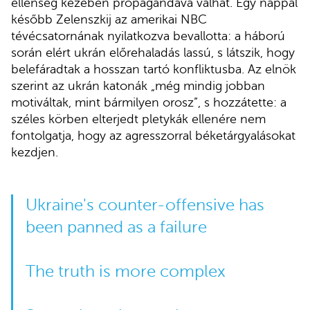
ellenség kezében propagandává válhat. Egy nappal
később Zelenszkij az amerikai NBC
tévécsatornának nyilatkozva bevallotta: a háború
során elért ukrán előrehaladás lassú, s látszik, hogy
belefáradtak a hosszan tartó konfliktusba. Az elnök
szerint az ukrán katonák „még mindig jobban
motiváltak, mint bármilyen orosz”, s hozzátette: a
széles körben elterjedt pletykák ellenére nem
fontolgatja, hogy az agresszorral béketárgyalásokat
kezdjen.
Ukraine's counter-offensive has
been panned as a failure
The truth is more complex