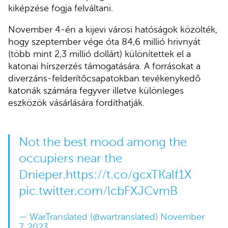
kiképzése fogja felváltani.
November 4-én a kijevi városi hatóságok közölték,
hogy szeptember vége óta 84,6 millió hrivnyát
(több mint 2,3 millió dollárt) különítettek el a
katonai hírszerzés támogatására. A forrásokat a
diverzáns-felderítőcsapatokban tevékenykedő
katonák számára fegyver illetve különleges
eszközök vásárlására fordíthatják.
Not the best mood among the
occupiers near the
Dnieper.
https://t.co/gcxTKalf1X
pic.twitter.com/lcbFXJCvmB
— WarTranslated (@wartranslated)
November
7, 2023