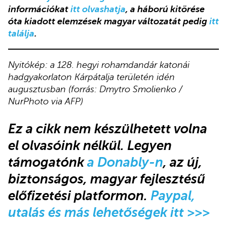
információkat
itt olvashatja
, a háború kitörése
óta kiadott elemzések magyar változatát pedig
itt
találja
.
Nyitókép: a 128. hegyi rohamdandár katonái
hadgyakorlaton Kárpátalja területén idén
augusztusban (forrás: Dmytro Smolienko /
NurPhoto via AFP)
Ez a cikk
nem készülhetett volna
el olvasóink nélkül. Legyen
támogatónk
a Donably-n
, az új,
biztonságos, magyar fejlesztésű
előfizetési platformon.
Paypal,
utalás és más lehetőségek itt >>>