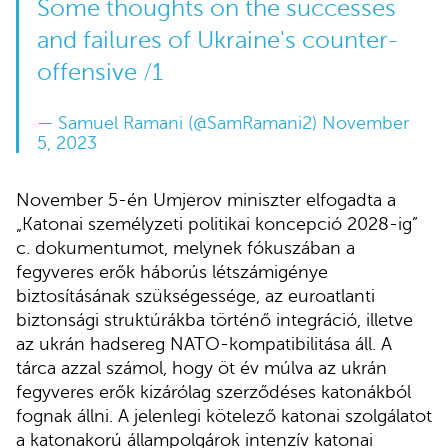
Some thoughts on the successes
and failures of Ukraine's counter-
offensive /1
— Samuel Ramani (@SamRamani2)
November
5, 2023
November 5-én Umjerov miniszter elfogadta a
„Katonai személyzeti politikai koncepció 2028-ig”
c. dokumentumot, melynek fókuszában a
fegyveres erők háborús létszámigénye
biztosításának szükségessége, az euroatlanti
biztonsági struktúrákba történő integráció, illetve
az ukrán hadsereg NATO-kompatibilitása áll. A
tárca azzal számol, hogy öt év múlva az ukrán
fegyveres erők kizárólag szerződéses katonákból
fognak állni. A jelenlegi kötelező katonai szolgálatot
a katonakorú állampolgárok intenzív katonai