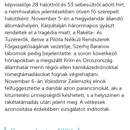
képviselője 28 halottról és 53 sebesültről adott hírt,
a nemhivatalos jelentésekben ötven fő szerepelt
halottként. November 5-én a hegyidandár állandó
állomáshelyén, Kárpátalján háromnapos gyászt
rendeltek el a tragédia miatt, a Rakéta- és
Tüzérerők, illetve a Pilóta Nélküli Rendszerek
Főigazgatóságának vezetője, Szerhij Baranov
tábornok pedig bejelentette: a soron következő
hónapokban a megszállt Krím és Oroszország
államhatár menti régiói ellen kamikázedrónokkal
tömegtámadásokat fognak végrehajtani.
November 6-án Volodimir Zelenszkij elnök
felfüggesztette a dandár azon parancsnokát, aki a
kitüntetési ünnepségről késhetett, s a helyszínen a
rakétatámadás után jelent meg. A vétkesek
azonosítása érdekében vizsgálatot indítottak.