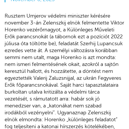
Rusztem Umjerov védelmi miniszter kérésére
november 3-án Zelenszkij elnök felmentette Viktor
Horenko vezérőrnagyot, a Különleges Műveleti
Erők parancsnokát (a tábornok ezt a pozíciót 2022
júliusa óta töltötte be), feladatát Szerhij Lupancsuk
ezredes vette át. A személyi változásra korábban
semmi nem utalt, maga Horenko is azt mondta:
nem ismeri felmentésének okait, azokról a sajtón
keresztül hallott, és hozzátette, a döntést nem
egyeztették Valerij Zaluzsnijjal, az ukrán Fegyveres
Erők főparancsnokával. Saját harci tapasztalataira
burkoltan utalva kritizálta a védelmi tárca
vezetését, s rámutatott arra: habár sok jó
menedzser van, a „katonákat nem szabad
irodákból vezényelni”. Ugyanaznap Zelenszkij
elnök elmondta: Horenko „különleges feladatot”
fog teljesíteni a katonai hírszerzés kötelékében,