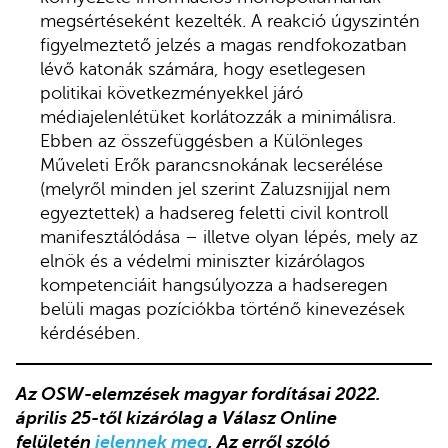
megsértéseként kezelték. A reakció úgyszintén
figyelmeztető jelzés a magas rendfokozatban
lévő katonák számára, hogy esetlegesen
politikai következményekkel járó
médiajelenlétüket korlátozzák a minimálisra.
Ebben az összefüggésben a Különleges
Műveleti Erők parancsnokának lecserélése
(melyről minden jel szerint Zaluzsnijjal nem
egyeztettek) a hadsereg feletti civil kontroll
manifesztálódása – illetve olyan lépés, mely az
elnök és a védelmi miniszter kizárólagos
kompetenciáit hangsúlyozza a hadseregen
belüli magas pozíciókba történő kinevezések
kérdésében.
Az OSW-elemzések magyar fordításai 2022.
április 25-től kizárólag a Válasz Online
felületén
jelennek meg
. Az erről szóló