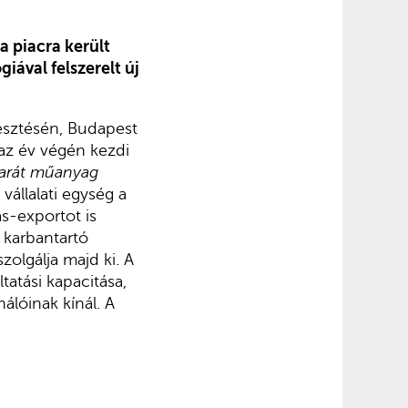
a piacra került
iával felszerelt új
lesztésén, Budapest
 az év végén kezdi
arát műanyag
 vállalati egység a
ás-exportot is
 karbantartó
olgálja majd ki. A
tatási kapacitása,
álóinak kínál. A