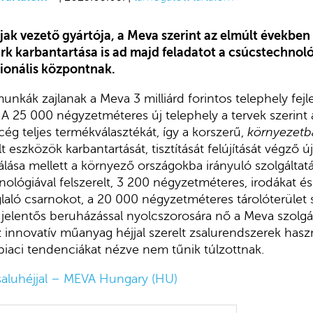
ak vezető gyártója, a Meva szerint az elmúlt években 
ark karbantartása is ad majd feladatot a csúcstechnológ
ionális központnak.
munkák zajlanak a Meva 3 milliárd forintos telephely fej
A 25 000 négyzetméteres új telephely a tervek szerint
g teljes termékválasztékát, így a korszerű,
környezetb
t eszközök karbantartását, tisztítását felújítását végző új
álása mellett a környező országokba irányuló szolgáltat
nológiával felszerelt, 3 200 négyzetméteres, irodákat és
ló csarnokot, a 20 000 négyzetméteres tárolóterület sz
s jelentős beruházással nyolcszorosára nő a Meva szolgál
innovatív műanyag héjjal szerelt zsalurendszerek haszn
piaci tendenciákat nézve nem tűnik túlzottnak.
saluhéjjal – MEVA Hungary (HU)