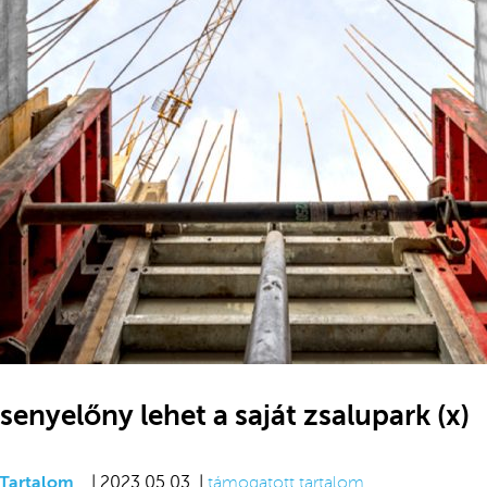
rsenyelőny lehet a saját zsalupark (x)
Tartalom
| 2023.05.03. |
támogatott tartalom