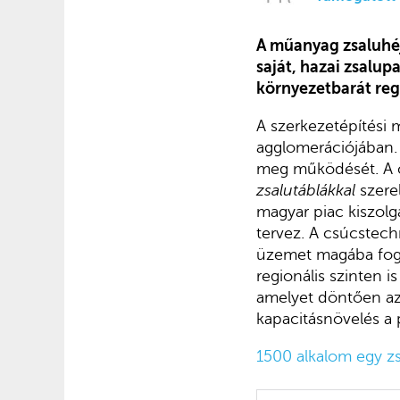
A műanyag zsaluhéj
saját, hazai zsalup
környezetbarát reg
A szerkezetépítési 
agglomerációjában. 
meg működését. A cé
zsalutáblákkal
szerel
magyar piac kiszolg
tervez. A csúcstech
üzemet magába fogla
regionális szinten i
amelyet döntően az 
kapacitásnövelés a 
1500 alkalom egy z