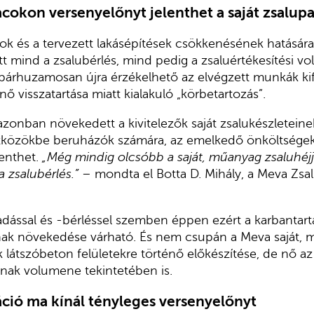
cokon versenyelőnyt jelenthet a saját zsalup
ok és a tervezett lakásépítések csökkenésének hatásár
t mind a zsalubérlés, mind pedig a zsaluértékesítési 
párhuzamosan újra érzékelhető az elvégzett munkák ki
nő visszatartása miatt kialakuló „körbetartozás”.
zonban növekedett a kivitelezők saját zsalukészletein
zközökbe beruházók számára, az emelkedő önköltségek 
lenthet.
„Még mindig olcsóbb a saját, műanyag zsaluhéjja
a zsalubérlés.”
– mondta el Botta D. Mihály, a Meva Zsal
dással és -bérléssel szemben éppen ezért a karbantartá
ak növekedése várható. És nem csupán a Meva saját, 
k látszóbeton felületekre történő előkészítése, de nő a
sának volumene tekintetében is.
áció ma kínál tényleges versenyelőnyt