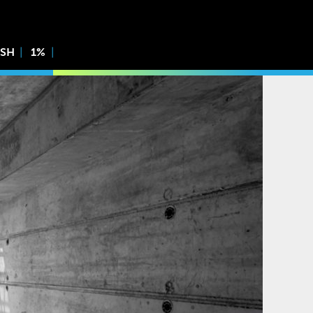
ISH
1%