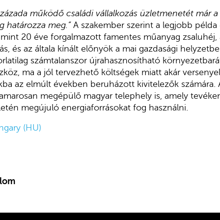
százada működő családi vállalkozás üzletmenetét már a
g határozza meg.”
A szakember szerint a legjobb példa
 mint 20 éve forgalmazott famentes műanyag zsaluhéj,
s, és az általa kínált előnyök a mai gazdasági helyzet
rlatilag számtalanszor újrahasznosítható környezetbar
szköz, ma a jól tervezhető költségek miatt akár versenyel
ba az elmúlt években beruházott kivitelezők számára. A 
 hamarosan megépülő magyar telephely is, amely tevé
letén megújuló energiaforrásokat fog használni.
ngary (HU)
alom