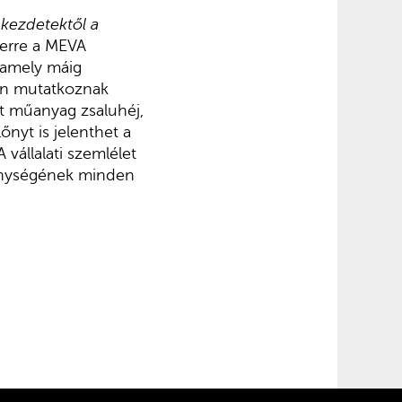
 kezdetektől a
 erre a MEVA
 amely máig
ben mutatkoznak
át műanyag zsaluhéj,
őnyt is jelenthet a
vállalati szemlélet
kenységének minden