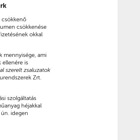
ark
a csökkenő
volumen csökkenése
fizetésének okkal
ek mennyisége, ami
ellenére is
l szerelt zsaluzatok
urendszerek Zrt.
si szolgáltatás
műanyag héjakkal
z ún. idegen