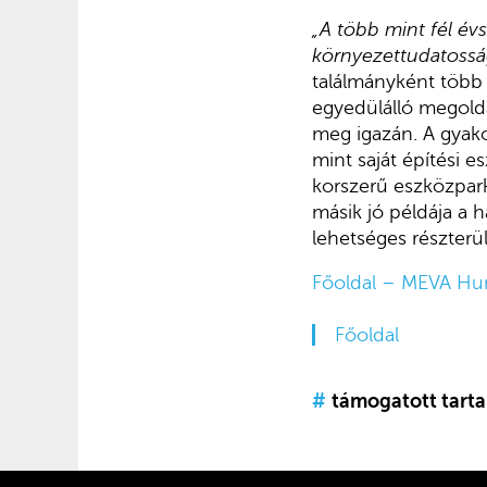
„A több mint fél év
környezettudatossá
találmányként több
egyedülálló megoldá
meg igazán. A gyako
mint saját építési e
korszerű eszközpark
másik jó példája a
lehetséges részterü
Főoldal – MEVA Hu
Főoldal
#
támogatott tart