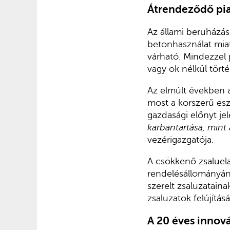
Átrendeződő pia
Az állami beruházás
betonhasználat miat
várható. Mindezzel 
vagy ok nélkül törté
Az elmúlt években a
most a korszerű es
gazdasági előnyt je
karbantartása, mint 
vezérigazgatója.
A csökkenő zsaluela
rendelésállományán
szerelt zsaluzataina
zsaluzatok felújítá
A 20 éves innov