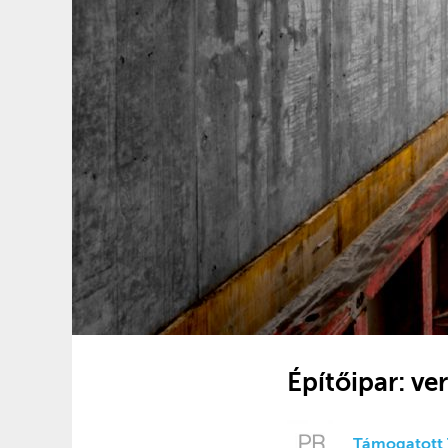
Építőipar: ve
Támogatott 