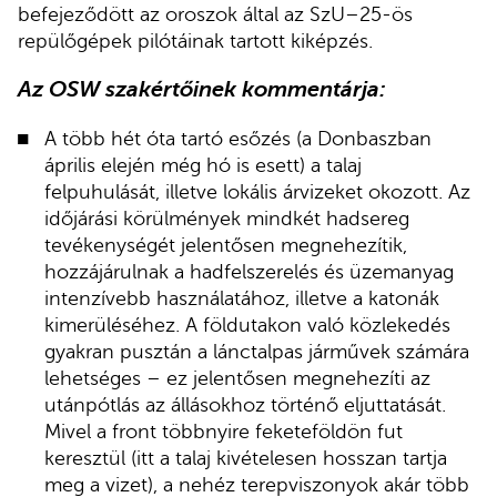
befejeződött az oroszok által az SzU–25-ös
repülőgépek pilótáinak tartott kiképzés.
Az OSW szakértőinek kommentárja:
A több hét óta tartó esőzés (a Donbaszban
április elején még hó is esett) a talaj
felpuhulását, illetve lokális árvizeket okozott. Az
időjárási körülmények mindkét hadsereg
tevékenységét jelentősen megnehezítik,
hozzájárulnak a hadfelszerelés és üzemanyag
intenzívebb használatához, illetve a katonák
kimerüléséhez. A földutakon való közlekedés
gyakran pusztán a lánctalpas járművek számára
lehetséges – ez jelentősen megnehezíti az
utánpótlás az állásokhoz történő eljuttatását.
Mivel a front többnyire feketeföldön fut
keresztül (itt a talaj kivételesen hosszan tartja
meg a vizet), a nehéz terepviszonyok akár több