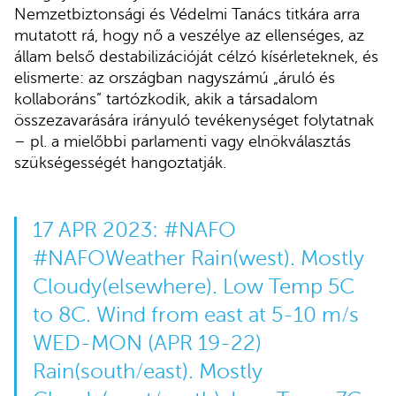
Nemzetbiztonsági és Védelmi Tanács titkára arra
mutatott rá, hogy nő a veszélye az ellenséges, az
állam belső destabilizációját célzó kísérleteknek, és
elismerte: az országban nagyszámú „áruló és
kollaboráns” tartózkodik, akik a társadalom
összezavarására irányuló tevékenységet folytatnak
– pl. a mielőbbi parlamenti vagy elnökválasztás
szükségességét hangoztatják.
17 APR 2023:
#NAFO
#NAFOWeather
Rain(west). Mostly
Cloudy(elsewhere). Low Temp 5C
to 8C. Wind from east at 5-10 m/s
WED-MON (APR 19-22)
Rain(south/east). Mostly