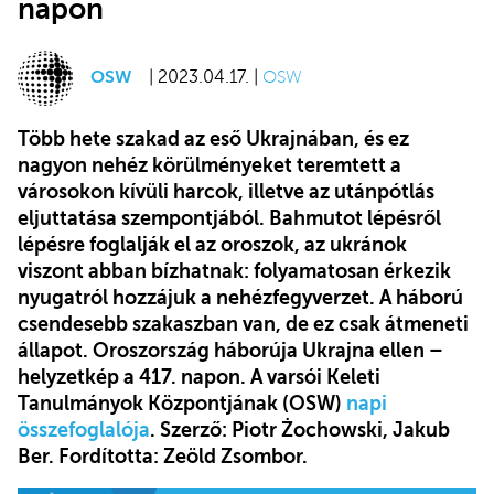
napon
OSW
| 2023.04.17. |
OSW
Több hete szakad az eső Ukrajnában, és ez
nagyon nehéz körülményeket teremtett a
városokon kívüli harcok, illetve az utánpótlás
eljuttatása szempontjából. Bahmutot lépésről
lépésre foglalják el az oroszok, az ukránok
viszont abban bízhatnak: folyamatosan érkezik
nyugatról hozzájuk a nehézfegyverzet. A háború
csendesebb szakaszban van, de ez csak átmeneti
állapot. Oroszország háborúja Ukrajna ellen –
helyzetkép a 417. napon. A varsói Keleti
Tanulmányok Központjának (OSW)
napi
összefoglalója
. Szerző:
Piotr Żochowski, Jakub
Ber
. Fordította: Zeöld Zsombor.