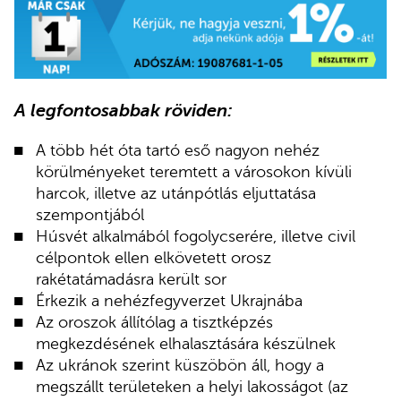
A legfontosabbak röviden:
A több hét óta tartó eső nagyon nehéz
körülményeket teremtett a városokon kívüli
harcok, illetve az utánpótlás eljuttatása
szempontjából
Húsvét alkalmából fogolycserére, illetve civil
célpontok ellen elkövetett orosz
rakétatámadásra került sor
Érkezik a nehézfegyverzet Ukrajnába
Az oroszok állítólag a tisztképzés
megkezdésének elhalasztására készülnek
Az ukránok szerint küszöbön áll, hogy a
megszállt területeken a helyi lakosságot (az