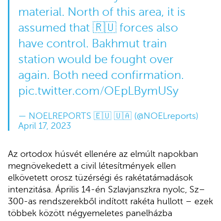
material. North of this area, it is
assumed that 🇷🇺 forces also
have control. Bakhmut train
station would be fought over
again. Both need confirmation.
pic.twitter.com/OEpLBymUSy
— NOELREPORTS 🇪🇺 🇺🇦 (@NOELreports)
April 17, 2023
Az ortodox húsvét ellenére az elmúlt napokban
megnövekedett a civil létesítmények ellen
elkövetett orosz tüzérségi és rakétatámadások
intenzitása. Április 14-én Szlavjanszkra nyolc, Sz–
300-as rendszerekből indított rakéta hullott – ezek
többek között négyemeletes panelházba