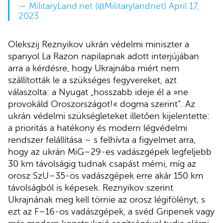
— MilitaryLand.net (@Militarylandnet)
April 17,
2023
Olekszij Reznyikov ukrán védelmi miniszter a
spanyol La Razon napilapnak adott interjújában
arra a kérdésre, hogy Ukrajnába miért nem
szállították le a szükséges fegyvereket, azt
válaszolta: a Nyugat „hosszabb ideje él a »ne
provokáld Oroszországot!« dogma szerint”. Az
ukrán védelmi szükségleteket illetően kijelentette:
a prioritás a hatékony és modern légvédelmi
rendszer felállítása – s felhívta a figyelmet arra,
hogy az ukrán MiG–29-es vadászgépek legfeljebb
30 km távolságig tudnak csapást mérni, míg az
orosz SzU–35-ös vadászgépek erre akár 150 km
távolságból is képesek. Reznyikov szerint
Ukrajnának meg kell törnie az orosz légifölényt, s
ezt az F–16-os vadászgépek, a svéd Gripenek vagy