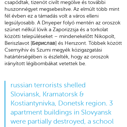
csapódtak, tizenöt civilt megölve és további
huszonnégyet megsebesítve. Az elmúlt több mint
fél évben ez a támadás volt a város elleni
legsúlyosabb. A Dnyeper folyó mentén az oroszok
szünet nélkül lövik a Zaporizzsja és a torkolat
közötti településeket – mindenekelőtt Nikopolt,
Beriszlavot [Берислав] és Herszont. Többek között
Csernyihiv és Szumi megyék közigazgatási
határtérségében is észlelték, hogy az oroszok
irányított légibombákat vetettek be.
russian terrorists shelled
Sloviansk, Kramatorsk &
Kostiantynivka, Donetsk region. 3
apartment buildings in Slovyansk
were partially destroyed, a school