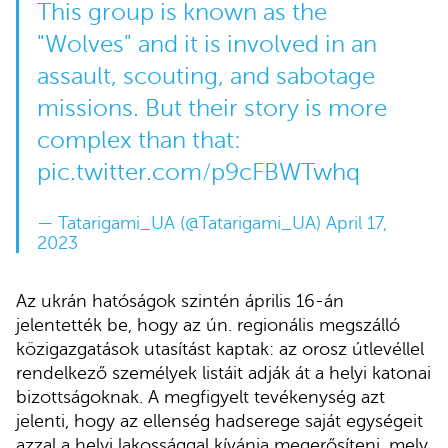
This group is known as the
"Wolves" and it is involved in an
assault, scouting, and sabotage
missions. But their story is more
complex than that:
pic.twitter.com/p9cFBWTwhq
— Tatarigami_UA (@Tatarigami_UA)
April 17,
2023
Az ukrán hatóságok szintén április 16-án
jelentették be, hogy az ún. regionális megszálló
közigazgatások utasítást kaptak: az orosz útlevéllel
rendelkező személyek listáit adják át a helyi katonai
bizottságoknak. A megfigyelt tevékenység azt
jelenti, hogy az ellenség hadserege saját egységeit
azzal a helyi lakossággal kívánja megerősíteni, mely