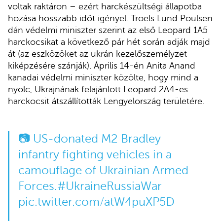
voltak raktáron – ezért harckészültségi állapotba
hozása hosszabb időt igényel. Troels Lund Poulsen
dán védelmi miniszter szerint az első Leopard 1A5
harckocsikat a következő pár hét során adják majd
át (az eszközöket az ukrán kezelőszemélyzet
kiképzésére szánják). Április 14-én Anita Anand
kanadai védelmi miniszter közölte, hogy mind a
nyolc, Ukrajnának felajánlott Leopard 2A4-es
harckocsit átszállították Lengyelország területére.
📷 US-donated M2 Bradley
infantry fighting vehicles in a
camouflage of Ukrainian Armed
Forces.
#UkraineRussiaWar
pic.twitter.com/atW4puXP5D