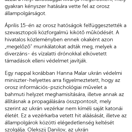
gyakran kényszer hatására vette fel az orosz
állampolgárságot.
Április 15-én az orosz hatóságok felfüggesztették a
szevasztopoli közforgalmú kikötő működését. A
hivatalos közleményben ennek okaként azon
„megelőző” munkálatokat adták meg, melyek a
diverzáns- és vízalatti drónokkal elkövetett
támadások elleni védelmet javítják.
Egy nappal korábban Hanna Malar ukrán védelmi
miniszter-helyettes arra figyelmeztetett, hogy az
orosz információs-pszichológiai művelet a
bahmuti helyzet meghamisítására, illetve annak az
állításnak a propagálására összpontosít, mely
szerint az ukrán vezérkar nem kíméli saját katonái
életét. Ez a vezérkarba vetett hit aláásását, illetve az
állampolgárok közötti elégedetlenség keltését
szolgálja. Olekszij Danilov, az ukrán