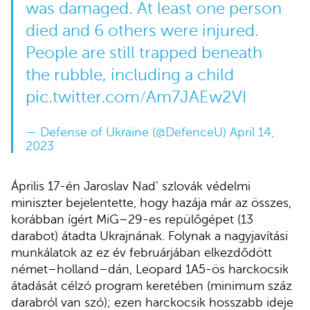
was damaged. At least one person
died and 6 others were injured.
People are still trapped beneath
the rubble, including a child
pic.twitter.com/Am7JAEw2VI
— Defense of Ukraine (@DefenceU)
April 14,
2023
Április 17-én Jaroslav Nad’ szlovák védelmi
miniszter bejelentette, hogy hazája már az összes,
korábban ígért MiG–29-es repülőgépet (13
darabot) átadta Ukrajnának. Folynak a nagyjavítási
munkálatok az ez év februárjában elkezdődött
német–holland–dán, Leopard 1A5-ös harckocsik
átadását célzó program keretében (minimum száz
darabról van szó); ezen harckocsik hosszabb ideje