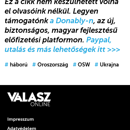
Ez a cikk
nem készülhetett volna
el olvasóink nélkül.
Legyen
támogatónk
a Donably-n
, az új,
biztonságos, magyar fejlesztésű
előfizetési platformon.
Paypal,
utalás és más lehetőségek itt >>>
#
háború
#
Oroszország
#
OSW
#
Ukrajna
Impresszum
Adatvédelem