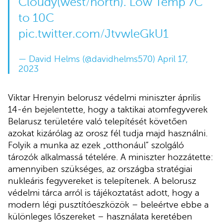
Cloudy(west/north). Low Temp 7C
to 10C
pic.twitter.com/JtvwleGkU1
— David Helms (@davidhelms570)
April 17,
2023
Viktar Hrenyin belorusz védelmi miniszter április
14-én bejelentette, hogy a taktikai atomfegyverek
Belarusz területére való telepítését követően
azokat kizárólag az orosz fél tudja majd használni.
Folyik a munka az ezek „otthonául” szolgáló
tározók alkalmassá tételére. A miniszter hozzátette:
amennyiben szükséges, az országba stratégiai
nukleáris fegyvereket is telepítenek. A belorusz
védelmi tárca arról is tájékoztatást adott, hogy a
modern légi pusztítóeszközök – beleértve ebbe a
különleges lőszereket – használata keretében