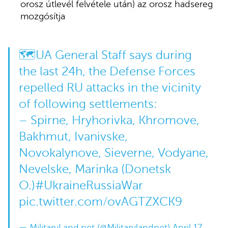
orosz útlevél felvétele után) az orosz hadsereg
mozgósítja
🗺️UA General Staff says during
the last 24h, the Defense Forces
repelled RU attacks in the vicinity
of following settlements:
– Spirne, Hryhorivka, Khromove,
Bakhmut, Ivanivske,
Novokalynove, Sieverne, Vodyane,
Nevelske, Marinka (Donetsk
O.)
#UkraineRussiaWar
pic.twitter.com/ovAGTZXCK9
— MilitaryLand.net (@Militarylandnet)
April 17,