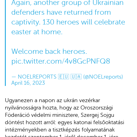
Again, another group of Ukrainian
defenders have returned from
captivity. 130 heroes will celebrate
easter at home.
Welcome back heroes.
pic.twitter.com/4v8GcPNFQ8
— NOELREPORTS 🇪🇺 🇺🇦 (@NOELreports)
April 16, 2023
Ugyanezen a napon az ukrán vezérkar
nyilvánosságra hozta, hogy az Oroszországi
Föderáció védelmi minisztere, Szergej Sojgu
döntést hozott arról: egyes katonai felsőoktatási
intézményekben a tisztképzés folyamatának
kezdetét szeptember 1-jéről december 1-jére