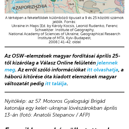
A térképen a feketeföldek különböző típusait a 9 és 25 közötti számok
jelölik. Forrás:
Ukraine in Maps [Ed. by Károly Kocsis, Leonid Rudenko, Ferenc
Schweitzer. Institute of Geography,
National Academy of Sciences of Ukraine; Geographical Research
Institute of MTA, Kyiv-Budapest,
2008.] 41-42. oldal
Az OSW-elemzések magyar fordításai április 25-
től kizárólag a Válasz Online felületén
jelennek
meg
. Az erről szóló információkat
itt olvashatja
, a
háború kitörése óta kiadott elemzések magyar
változatát pedig
itt találja
.
Nyitókép: az 57. Motoros Gyalogsági Brigád
katonája egy kelet-ukrajnai lövészárokban április
13-án (fotó: Anatolii Stepanov / AFP)