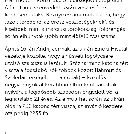
más modern konstrukció segítségével tudja elérni.
A fronton elszenvedett ukrán veszteségek
kérdésére utalva Reznyikov arra mutatott rá, hogy
„azok töredékei az orosz veszteségeknek”, és
kisebbek, mint a márciusi törökországi földrengés
során elhunytak (több mint 45000 fős) száma.
Április 16-án Andrij Jermak, az ukrán Elnöki Hivatal
vezetője közölte, hogy a húsvéti fogolycsere
utolsó szakasza is lezárult. Százharminc katona tért
vissza a fogságból (ők többek között Bahmut és
Szoledar térségében harcoltak) – közülük
negyvennyolcat korábban eltűntként tartottak
nyilván; a legidősebb szabadon engedett 58, a
legfiatalabb 21 éves. Az elmúlt hét során az ukrán
oldalra 230 katona tért vissza, az invázió kezdete
óta pedig 2235 fő.