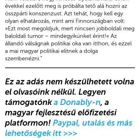
évekkel ezelőtt meg is próbálta tető alá hozni az
összpárti konszenzust. Azt tehát, hogy kell egy
olyan elhatározás, mint ami Finnországban volt:
»Ezt most megoldjuk, mert nincsen jobboldali meg
baloldali tumor – mindegyikünket érint!« Az
állandó válságnak politikai oka van itthon, és ezzel
a mai magyar politikai elitnek a dolga
szembenézni.”
Ez az adás
nem készülhetett volna
el olvasóink nélkül.
Legyen
támogatónk
a Donably-n
, a
magyar fejlesztésű előfizetési
platformon!
Paypal, utalás és más
lehetőségek itt >>>