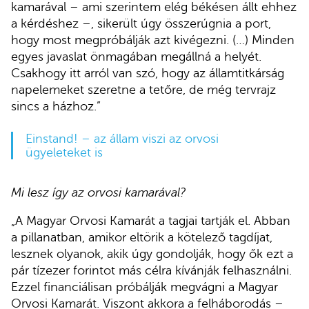
kamarával – ami szerintem elég békésen állt ehhez
a kérdéshez –, sikerült úgy összerúgnia a port,
hogy most megpróbálják azt kivégezni. (…) Minden
egyes javaslat önmagában megállná a helyét.
Csakhogy itt arról van szó, hogy az államtitkárság
napelemeket szeretne a tetőre, de még tervrajz
sincs a házhoz.”
Einstand! – az állam viszi az orvosi
ügyeleteket is
Mi lesz így az orvosi kamarával?
„A Magyar Orvosi Kamarát a tagjai tartják el. Abban
a pillanatban, amikor eltörik a kötelező tagdíjat,
lesznek olyanok, akik úgy gondolják, hogy ők ezt a
pár tízezer forintot más célra kívánják felhasználni.
Ezzel financiálisan próbálják megvágni a Magyar
Orvosi Kamarát. Viszont akkora a felháborodás –