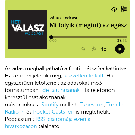
Az adás meghallgatható a fenti lejátszóra kattintva.
Ha az nem jelenik meg,
közvetlen link itt
. Ha
egyszerűen letöltenék az adásokat mp3-
formátumban,
ide kattintsanak
. Ha telefonon
keresztül csatlakoznának
műsorunkra, a
Spotify
mellett
iTunes-on
,
TuneIn
Radio-n
és
Pocket Casts-on
is megtehetik.
Podcastunk
RSS-csatornája ezen a
hivatkozáson
található.