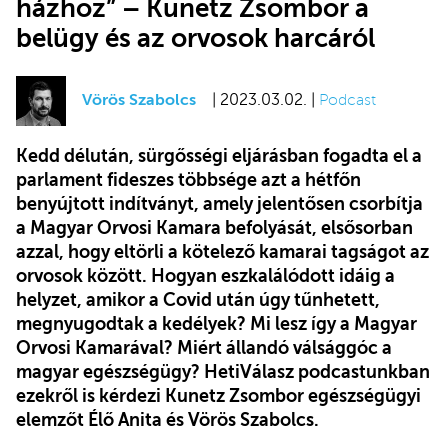
házhoz” – Kunetz Zsombor a
belügy és az orvosok harcáról
Vörös Szabolcs
| 2023.03.02. |
Podcast
Kedd délután, sürgősségi eljárásban fogadta el a
parlament fideszes többsége azt a hétfőn
benyújtott indítványt, amely jelentősen csorbítja
a Magyar Orvosi Kamara befolyását, elsősorban
azzal, hogy eltörli a kötelező kamarai tagságot az
orvosok között. Hogyan eszkalálódott idáig a
helyzet, amikor a Covid után úgy tűnhetett,
megnyugodtak a kedélyek? Mi lesz így a Magyar
Orvosi Kamarával? Miért állandó válsággóc a
magyar egészségügy? HetiVálasz podcastunkban
ezekről is kérdezi Kunetz Zsombor egészségügyi
elemzőt Élő Anita és Vörös Szabolcs.