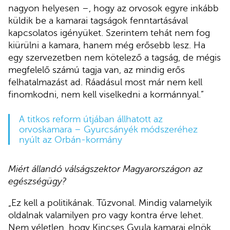
nagyon helyesen –, hogy az orvosok egyre inkább
küldik be a kamarai tagságok fenntartásával
kapcsolatos igényüket. Szerintem tehát nem fog
kiürülni a kamara, hanem még erősebb lesz. Ha
egy szervezetben nem kötelező a tagság, de mégis
megfelelő számú tagja van, az mindig erős
felhatalmazást ad. Ráadásul most már nem kell
finomkodni, nem kell viselkedni a kormánnyal.”
A titkos reform útjában állhatott az
orvoskamara – Gyurcsányék módszeréhez
nyúlt az Orbán-kormány
Miért állandó válságszektor Magyarországon az
egészségügy?
„Ez kell a politikának. Tűzvonal. Mindig valamelyik
oldalnak valamilyen pro vagy kontra érve lehet.
Nem véletlen, hogy Kincses Gyula kamarai elnök