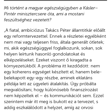
Mi történt a magyar egészségügyben a Kásler–
Pintér minisztercsere óta, ami a mostani
feszültséghez vezetett?
„A fiatal, ambíciózus Takács Péter államtitkár előállt
egy reformtervezettel. Ennek a részletei egyébként
nem mai vagy teljesen friss, általa generált ötletek;
mi, akik egészségüggyel foglalkozunk, sokan, sok
helyen leírtunk hasonló gondolatokat és
elképzeléseket. Ezeket viszont ő kiragadta a
környezetükből. A probléma itt kezdődött: nem
egy koherens egységet készített el, hanem bele-
belekapott egy-egy részbe, aminek eklatáns
példája lett az ügyeleti átalakítás. Úgy próbálta
megvalósítani, hogy különösebb finanszírozást
nem képzeltek el – és kommunikációt sem. Ezzel
szerintem már itt meg is bukott ez a tervezet, s
addig eszkalálódott a helyzet, amíg az orvosi